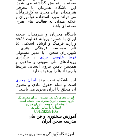
صحنه به نمایش گذاشته می شود.
این باشگاه همزمان با معرفی
هنرمندان ایران مجری به کارفرمایان
می تواند مورد استفاده نوآموزان و
علاقه مندان به فعالیت های هنری
صحنه ای باشد.
باشگاه مجریان و هنرمندان صحنه
ایران با شماره پروانه فعالیت 5577
وزارت فرهنگ و ارشاد اسلامی ؛با
نام موسسه فرهنگی هنری
شهریاران سخن با مدیر مسئولی
فریبا علومی یزدی
، برگزاری
رویدادهای ملی ،میهنی و مذهبی و
همچنین تامین نیروی انسانی مرتبط
با رویداد ها را برعهده دارد.
این باشگاه تحت برند
ایران مجری
است و تمام حقوق مادی و معنوی
آن متعلق با ایران مجری می باشد.
ایران مجری یک نفر نیست . ایران مجری یک
گروه نیست . ایران مجری یک اندیشه است .
اندیشه ای به وسعت ایران مجری.
لطفا با ما تماس بگیرید.
09128239105
آموزش سخنوری و فن بیان
مدرسه سخن ایران
آموزشگاه گویندگی و سخنوری مدرسه