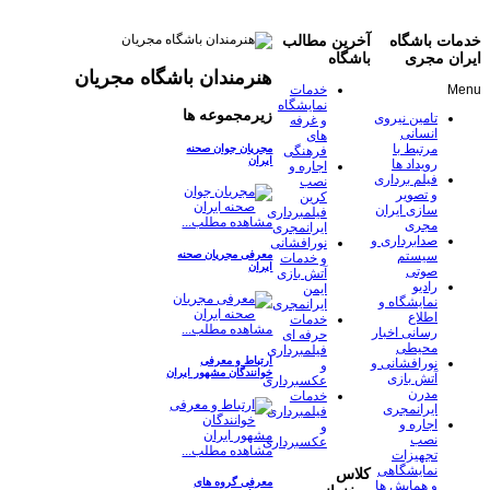
خدمات باشگاه
آخرین مطالب
ایران مجری
باشگاه
هنرمندان باشگاه مجریان
Menu
خدمات
نمایشگاه
زیرمجموعه ها
تامین نیروی
و غرفه
انسانی
های
مرتبط با
مجریان جوان صحنه
فرهنگی
ایران
رویداد ها
اجاره و
فیلم برداری
نصب
و تصویر
کرین
سازی ایران
فیلمبرداری
مشاهده مطلب...
مجری
ایرانمجری
صدابرداری و
نورافشانی
معرفی مجریان صحنه
سیستم
و خدمات
ایران
صوتی
آتش بازی
رادیو
ایمن
نمایشگاه و
ایرانمجری
اطلاع
خدمات
مشاهده مطلب...
رسانی اخبار
حرفه ای
محیطی
فیلمبرداری
ارتباط و معرفی
نورافشانی و
و
خوانندگان مشهور ایران
آتش بازی
عکسبرداری
مدرن
خدمات
ایرانمجری
فیلمبرداری
اجاره و
و
نصب
عکسبرداری
مشاهده مطلب...
تجهیزات
نمایشگاهی
کلاس
معرفی گروه های
و همایش ها