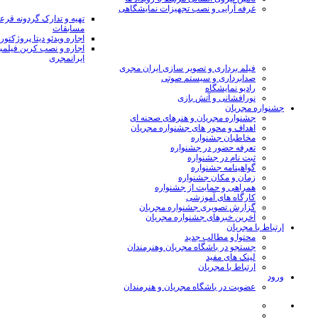
غرفه آرایی و نصب تجهیزات نمایشگاهی
تهیه و تدارک گردونه قر
مسابقات
اجاره ویدئو دیتا پروژکتور
اجاره و نصب کرین فیلمب
ایرانمجری
فیلم برداری و تصویر سازی ایران مجری
صدابرداری و سیستم صوتی
رادیو نمایشگاه
نورافشانی و آتش بازی
جشنواره مجریان
جشنواره مجریان و هنرهای صحنه ای
اهداف و محور های جشنواره مجریان
مخاطبان جشنواره
تعرفه حضور در جشنواره
ثبت نام در جشنواره
گواهینامه جشنواره
زمان و مکان جشنواره
همراهی و حمایت از جشنواره
کارگاه های آموزشی
گزارش تصویری جشنواره مجریان
آخرین خبرهای جشنواره مجریان
ارتباط با مجریان
محتوا و مطالب جدید
جستجو در باشگاه مجریان وهنرمندان
لینک های مفید
ارتباط با مجریان
ورود
عضویت در باشگاه مجریان و هنرمندان