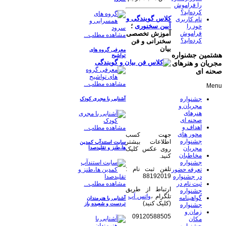
را فراموش
کرده‌اید؟
کلاس گویندگی و
نام کاربری
آیین سخنوری
؛
خود را
فراموش
آموزش تخصصی
مشاهده مطلب...
کرده‌اید؟
سخنرانی و فن
بیان
معرفی گروه های
هشتمین جشنواره
تواشیح
مجریان و هنرهای
صحنه ای
مشاهده مطلب...
Menu
جشنواره
آشنایی با مجری کودک
مجریان و
هنرهای
صحنه ای
اهداف و
مشاهده مطلب...
محور های
جهت کسب
جشنواره
اطلاعات بیشتر
سایت استندآپ کمدین
مجریان
ها،طنز و تقلیدصدا
روی عکس کلیک
مخاطبان
کنید.
جشنواره
تلفن ثبت نام :
تعرفه حضور
88192019
در جشنواره
مشاهده مطلب...
ثبت نام در
ارتباط از طریق
جشنواره
تلگرام ،
واتس آپ
گواهینامه
آشنایی با هنرمندان
(کلیک کنید)
تردست و شعبده باز
جشنواره
زمان و
09120588505
مکان