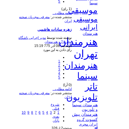
5
سیما
موسیقی
(1 رای)
ادامه مطلب...
منتشر شده در:
معرفی مجریان صحنه
موسیقی
ایران
ایرانی
زهره سادات هاشمی
هنرمندان
نوشته شده توسط
مدیر اجرایی باشگاه
هنرمندان
مجریان و هنرمندان
دوشنبه, 08 آذر 775 15:19
رای دادن به این مورد
تهران
1
هنرمندان
2
3
سینما
4
5
تاتر
(0 آرا)
ادامه مطلب...
منتشر شده در:
معرفی مجریان صحنه
تلویزیون
ایران
شروع
هنرمندان سینما
قبلی
و تلوزیون
10
9
8
7
6
5
4
3
2
1
هنرمندان پیش
بعدی
کسوت
گروه
پایان
ایران مجری
صفحه2 از326