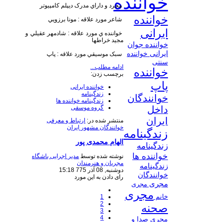
خواننده
مجرد و داراي مدرک ديپلم کامپيوتر
خواننده
شاعر مورد علاقه : مونا برزويي
ایرانی
خواننده ي مورد علاقه : شادمهر عقيلي و
مجيد خراطها
خواننده جوان
ایرانی
خواننده
سبک موسيقي مورد علاقه : پاپ
سنتی
ادامه مطلب...
خواننده
برچسب زدن:
پاپ
خواننده ایرانی
زندگینامه
خوانندگان
زندگینامه خواننده ها
گروه موسقی
داخل
ایران
منتشر شده در:
ارتباط و معرفی
خوانندگان مشهور ایران
زندگینامه
الهام محمدی پور
زندگینامه
خواننده ها
نوشته شده توسط
مدیر اجرایی باشگاه
مجریان و هنرمندان
زندگینامه
دوشنبه, 08 آذر 775 15:18
خوانندگان
رای دادن به این مورد
مجری
مجری
مجری
خانم
1
2
صحنه
3
4
مجری صدا و