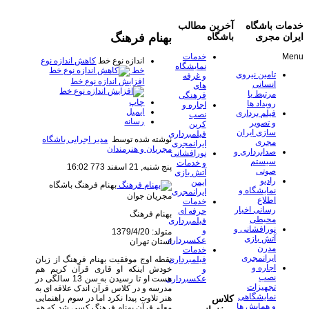
خدمات باشگاه
آخرین مطالب
بهنام فرهنگ
ایران مجری
باشگاه
Menu
خدمات
اندازه نوع خط
کاهش اندازه نوع
نمایشگاه
خط
تامین نیروی
و غرفه
افزایش اندازه نوع خط
انسانی
های
مرتبط با
فرهنگی
چاپ
رویداد ها
اجاره و
ایمیل
فیلم برداری
نصب
رسانه
و تصویر
کرین
سازی ایران
فیلمبرداری
نوشته شده توسط
مدیر اجرایی باشگاه
مجری
ایرانمجری
مجریان و هنرمندان
صدابرداری و
نورافشانی
سیستم
و خدمات
پنج شنبه, 21 اسفند 773 16:02
صوتی
آتش بازی
رادیو
ایمن
بهنام فرهنگ
باشگاه
نمایشگاه و
ایرانمجری
مجریان جوان
اطلاع
خدمات
رسانی اخبار
حرفه ای
بهنام فرهنگ
محیطی
فیلمبرداری
نورافشانی و
و
متولد: 1379/4/20
آتش بازی
عکسبرداری
استان تهران
مدرن
خدمات
ایرانمجری
نقطه اوج موفقیت بهنام فرهنگ از زبان
فیلمبرداری
اجاره و
خودش اینکه او قاری قرآن کریم هم
و
نصب
هست او تا رسیدن به سن 13 سالگی در
عکسبرداری
تجهیزات
مدرسه و در کلاس قرآن اندک علاقه ای به
نمایشگاهی
هنر تلاوت پیدا نکرد اما در سوم راهنمایی
کلاس
و همایش ها
معلم قرآن بهنام فرهنگ کسی شد که هم