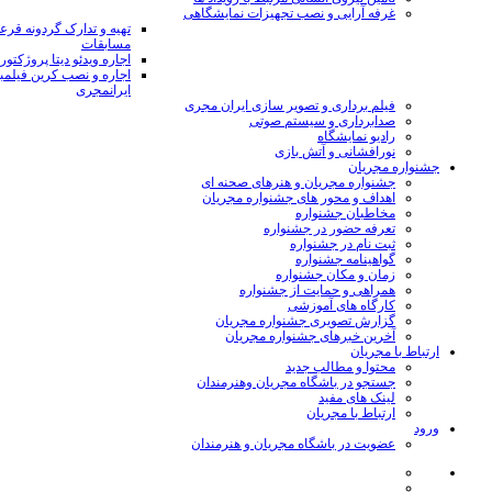
غرفه آرایی و نصب تجهیزات نمایشگاهی
تهیه و تدارک گردونه قر
مسابقات
اجاره ویدئو دیتا پروژکتور
اجاره و نصب کرین فیلمب
ایرانمجری
فیلم برداری و تصویر سازی ایران مجری
صدابرداری و سیستم صوتی
رادیو نمایشگاه
نورافشانی و آتش بازی
جشنواره مجریان
جشنواره مجریان و هنرهای صحنه ای
اهداف و محور های جشنواره مجریان
مخاطبان جشنواره
تعرفه حضور در جشنواره
ثبت نام در جشنواره
گواهینامه جشنواره
زمان و مکان جشنواره
همراهی و حمایت از جشنواره
کارگاه های آموزشی
گزارش تصویری جشنواره مجریان
آخرین خبرهای جشنواره مجریان
ارتباط با مجریان
محتوا و مطالب جدید
جستجو در باشگاه مجریان وهنرمندان
لینک های مفید
ارتباط با مجریان
ورود
عضویت در باشگاه مجریان و هنرمندان