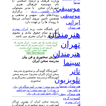
وزارت فرهنگ و ارشاد اسلامی ؛با
سیما
نام موسسه فرهنگی هنری
موسیقی
شهریاران سخن با مدیر مسئولی
فریبا علومی یزدی
، برگزاری
موسیقی
رویدادهای ملی ،میهنی و مذهبی و
همچنین تامین نیروی انسانی مرتبط
ایرانی
با رویداد ها را برعهده دارد.
هنرمندان
این باشگاه تحت برند
ایران مجری
هنرمندان
است و تمام حقوق مادی و معنوی
آن متعلق با ایران مجری می باشد.
تهران
ایران مجری یک نفر نیست . ایران مجری یک
گروه نیست . ایران مجری یک اندیشه است .
اندیشه ای به وسعت ایران مجری.
لطفا با ما تماس بگیرید.
هنرمندان
09128239105
آموزش سخنوری و فن بیان
سینما
مدرسه سخن ایران
تاتر
آموزشگاه گویندگی و سخنوری مدرسه
سخن ایران (ایران مجری) -مدرسه سخن
آموزشگاه و مدرسه تخصصی مجریگری و
تلویزیون
سخنوری
هنرمندان سینما
مدرسه سخن؛ بهترین آموزشگاه فن بیان
و تلوزیون
در تهران
|
مدرسه سخن؛ مرجع دانلود
رایگان فیلم آموزش فن بیان
هنرمندان پیش
کسوت
گروه
مدرسه سخن ایران از بهترین مراکز
ایران مجری
آموزشی در زمینه سخنوری و گویندگی و