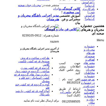
را فراموش
منتشر شده در:
مجریان جوان صحنه
کرده‌اید؟
ایران
کلاس گویندگی و
نام کاربری
آیین سخنوری
؛
خود را
مدیر اجرایی باشگاه مجریان و
فراموش
آموزش تخصصی
کرده‌اید؟
هنرمندان
سخنرانی و فن
بیان
هشتمین جشنواره
مجریان و هنرهای
صحنه ای
شماره همراه : 0912-8239105
Menu
nazem
جشنواره
از آخرین مدیر اجرایی باشگاه مجریان و
مجریان و
هنرمندان
هنرهای
صحنه ای
طراحی، ساخت و فروش
اهداف و
صندوق قرعه کشی پلکسی
محور های
جهت کسب
گلاس
جشنواره
اطلاعات بیشتر
گردونه قرعه کشی مدرن
مجریان
روی عکس کلیک
ساعتی - گردونه چرخشی دوار
مخاطبان
کنید.
زیباترین مدل های گردونه قرعه
جشنواره
کشی- اتوماتیک - چند قلو و
تلفن ثبت نام :
تعرفه حضور
مشبک
88192019
در جشنواره
گوی و گردونه قرعه کشی چند
ثبت نام در
قلو
ارتباط از طریق
جشنواره
انواع گوی قرعه کشی -بازشو-
تلگرام ،
واتس آپ
گواهینامه
نامریکال
(کلیک کنید)
جشنواره
زمان و
برای ارسال نظر ثبت نام نمایید
09120588505
مکان