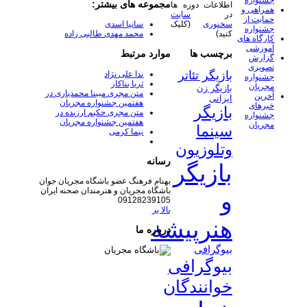
جشنواره
مجموعه های بیشتر:
اطلاعات دوره ها
همراهی و
در
سایت
حمایت از
سخنوری
(کلیک
سانیا اسدی
جشنواره
کنید)
محمد مهدی طالبی زاده
کارگاه های
آموزشی
برچسب ها
موارد مرتبط
گزارش
تصویری
بازیگر تئاتر
ندا علی نژاد
جشنواره
ثریا بناکار
مجریان
بازیگر زن
متن مجری مبینا محمدیاری در
آخرین
ایرانی
هفتمین جشنواره مجریان
خبرهای
بازیگر
متن مجری حکیم ارزیده در
جشنواره
هفتمین جشنواره مجریان
مجریان
سینما
نیما کرمی
وتلوزیون
رسانه
بازیگر
بهنام فرهنگ عضو باشگاه مجریان جوان
باشگاه مجریان و هنرمندان صحنه ایران
و
09128239105
بالا بر
هنرپیشه
درباره ما
بیوگرافی
بیوگرافی
خوانندگان