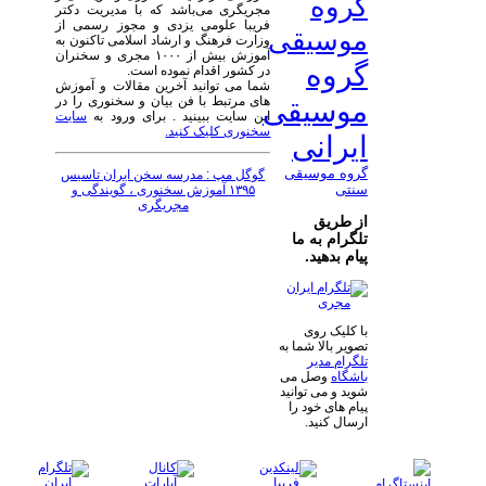
گروه
مجریگری می‌باشد که با مدیریت دکتر
فریبا علومی یزدی و مجوز رسمی از
موسیقی
وزارت فرهنگ و ارشاد اسلامی تاکنون به
آموزش بیش از ۱۰۰۰ مجری و سخنران
گروه
در کشور اقدام نموده است.
شما می توانید آخرین مقالات و آموزش
های مرتبط با فن بیان و سخنوری را در
موسیقی
این سایت ببینید . برای ورود به
سایت
سخنوری کلیک کنید.
ایرانی
گروه موسیقی
گوگل مپ : مدرسه سخن ایران تاسیس
سنتی
۱۳۹۵ آموزش سخنوری ، گویندگی و
مجریگری
از طریق
تلگرام به ما
پیام بدهید.
با کلیک روی
تصویر بالا شما به
تلگرام مدیر
باشگاه
وصل می
شوید و می توانید
پیام های خود را
ارسال کنید.