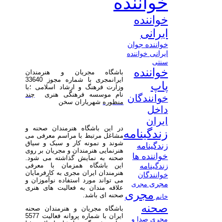
خواننده
خواننده
ایرانی
خواننده جوان
ایرانی
خواننده
سنتی
خواننده
باشگاه مجریان و هنرمندان
ایرانمجری با شماره مجوز 33640
پاپ
وزارت فرهنگ و ارشاد اسلامی ؛با
نام موسسه فرهنگی هنری
چند
خوانندگان
منظوره
شهریاران سخن
داخل
ایران
در این باشگاه هنرمندان صحنه و
زندگینامه
مشاغل مرتبط با مراسم معرفی می
شوند و نمونه کار و سبک و سیاق
زندگینامه
هنرنمایی هنرمندان و مجریان بر روی
خواننده ها
صحنه به نمایش گذاشته می شود.
این باشگاه همزمان با معرفی
زندگینامه
هنرمندان ایران مجری به کارفرمایان
خوانندگان
می تواند مورد استفاده نوآموزان و
مجری
مجری
علاقه مندان به فعالیت های هنری
مجری
صحنه ای باشد.
خانم
صحنه
باشگاه مجریان و هنرمندان صحنه
ایران با شماره پروانه فعالیت 5577
مجری صدا و