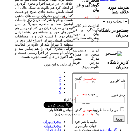
سخنرانی،
علاقه ای در عرصه اجرا و مجری گری در
گویندگی و فن
هنرمند مورد
او ایجاد کرد هم تلاوت به سبک عالی آن
بیان
استاد نامش محمد هادی صلح جو هست
علاقه شما
که از تواناترین مجریان برنامه های مذهبی
اطــــــلاعــــــــیــــــه:
هست بهنام با شرکت کردن در جلسات
ایشون صدا و حنجره خودرا در سن
آغازثبت نام کلاس
نوجوانی صرف قران می کند او در بین هم
گویندگی و فن
جستجو در باشگاه
سن های خود در منطقه هم رشته ترتیل
بیان و دوره
مجریان
مقام دوم را کسب کرد و در مسابقات
پیشرفته سخنرانی
محلات استان تهران (سراج)نفر دوم در
باشگاه مجریان
منطقه 3 تهران شد او علاوه بر فعالیت
وهنرمندان صحنه
قرآنی مجری گری را هم پیگیر شد و
ایران درمدرسه
توانایی او بیشتر در اجرا رسمی هست و
سخن به همراه
هم اکنون در حال کسب تجربه هست .
مدرک معتبر.
کاربر باشگاه
مدرس فریبا
رای دادن به این مورد
علومی یزدی
مجریان
1
سخـــــن
گفتن
2
نام کاربری
یکـــ
نیـــــاز
3
است.
4
5
خوب
سخــن
رمز عبور
گفتن یکـ
فـــــن
(8 آرا)
است.
من را به خاطر بسپار
خواندن
6938
بار
زیبا
سخـن
گفتن
برچسب زدن:
یکــ
هـــنــر
است.
مجری تهران
بیاییم با هنر خود
مجری جوان
جهان بیاراییم و
قاری قران
گذرواژه خود
نقش محبت بزنیم.