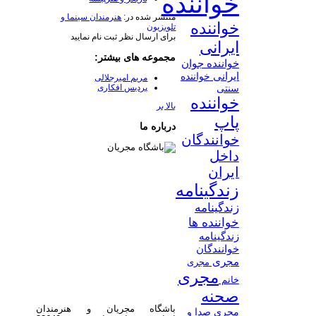
خواننده
منتشر شده در:
هنرمندان سینما و
خواننده
تلویزیون
برای ارسال نظر ثبت نام نمایید
ایرانی
مجموعه های بیشتر:
خواننده جوان
ایرانی
خواننده
​مریم امیرجلالی
پردیس افکاری
سنتی
خواننده
بالا بر
پاپ
درباره ما
خوانندگان
داخل
ایران
زندگینامه
زندگینامه
خواننده ها
زندگینامه
خوانندگان
مجری
مجری
مجری
خانم
صحنه
باشگاه مجریان و هنرمندان
مجری صدا و