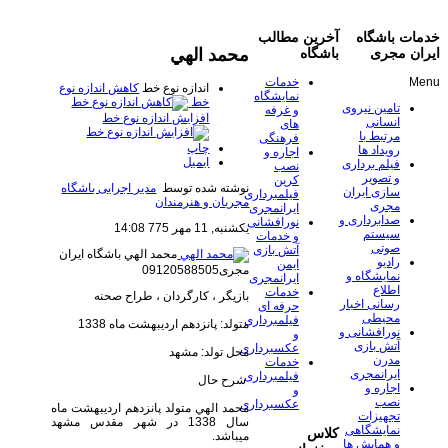
خدمات باشگاه
آخرین مطالب
محمد الهي
ایران مجری
باشگاه
Menu
خدمات
اندازه نوع خط
کاهش اندازه نوع
نمایشگاه
خط
تامین نیروی
و غرفه
افزایش اندازه نوع خط
انسانی
های
مرتبط با
فرهنگی
چاپ
رویداد ها
اجاره و
ایمیل
فیلم برداری
نصب
و تصویر
کرین
نوشته شده توسط
مدیر اجرایی باشگاه
سازی ایران
فیلمبرداری
مجریان و هنرمندان
مجری
ایرانمجری
صدابرداری و
نورافشانی
یکشنبه, 11 مهر 775 14:08
سیستم
و خدمات
صوتی
آتش بازی
محمد الهي
باشگاه ایران
رادیو
ایمن
مجری09120588505
نمایشگاه و
ایرانمجری
اطلاع
خدمات
​بازیگر ، کارگردان ، طراح صحنه
رسانی اخبار
حرفه ای
محیطی
فیلمبرداری
متولد: پانزدهم اردیبهشت ماه 1338
نورافشانی و
و
آتش بازی
عکسبرداری
محل تولد: مشهد
مدرن
خدمات
ایرانمجری
فیلمبرداری
شرح حال
اجاره و
و
نصب
عکسبرداری
محمد الهي متولد پانزدهم اردیبهشت ماه
تجهیزات
سال 1338 در شهر مقدس مشهد
نمایشگاهی
کلاس
میباشد.
و همایش ها