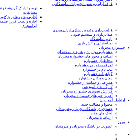
غرفه آرایی و نصب تجهیزات نمایشگاهی
تهیه و تدارک گردونه قر
مسابقات
اجاره ویدئو دیتا پروژکتور
اجاره و نصب کرین فیلمب
ایرانمجری
فیلم برداری و تصویر سازی ایران مجری
صدابرداری و سیستم صوتی
رادیو نمایشگاه
نورافشانی و آتش بازی
جشنواره مجریان
جشنواره مجریان و هنرهای صحنه ای
اهداف و محور های جشنواره مجریان
مخاطبان جشنواره
تعرفه حضور در جشنواره
ثبت نام در جشنواره
گواهینامه جشنواره
زمان و مکان جشنواره
همراهی و حمایت از جشنواره
کارگاه های آموزشی
گزارش تصویری جشنواره مجریان
آخرین خبرهای جشنواره مجریان
ارتباط با مجریان
محتوا و مطالب جدید
جستجو در باشگاه مجریان وهنرمندان
لینک های مفید
ارتباط با مجریان
ورود
عضویت در باشگاه مجریان و هنرمندان