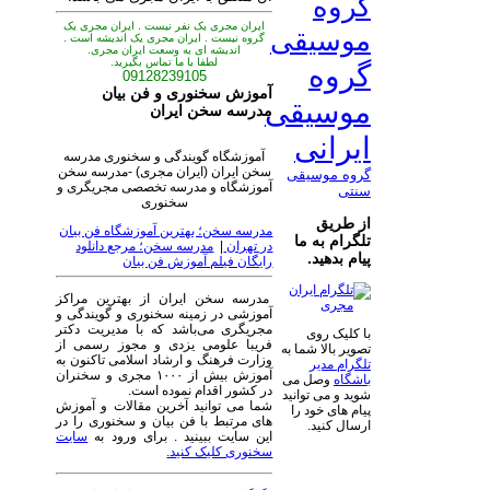
گروه
ایران مجری یک نفر نیست . ایران مجری یک
موسیقی
گروه نیست . ایران مجری یک اندیشه است .
اندیشه ای به وسعت ایران مجری.
لطفا با ما تماس بگیرید.
گروه
09128239105
آموزش سخنوری و فن بیان
موسیقی
مدرسه سخن ایران
ایرانی
آموزشگاه گویندگی و سخنوری مدرسه
سخن ایران (ایران مجری) -مدرسه سخن
گروه موسیقی
آموزشگاه و مدرسه تخصصی مجریگری و
سنتی
سخنوری
از طریق
مدرسه سخن؛ بهترین آموزشگاه فن بیان
تلگرام به ما
در تهران
|
مدرسه سخن؛ مرجع دانلود
پیام بدهید.
رایگان فیلم آموزش فن بیان
مدرسه سخن ایران از بهترین مراکز
آموزشی در زمینه سخنوری و گویندگی و
مجریگری می‌باشد که با مدیریت دکتر
با کلیک روی
فریبا علومی یزدی و مجوز رسمی از
تصویر بالا شما به
وزارت فرهنگ و ارشاد اسلامی تاکنون به
تلگرام مدیر
آموزش بیش از ۱۰۰۰ مجری و سخنران
باشگاه
وصل می
در کشور اقدام نموده است.
شوید و می توانید
شما می توانید آخرین مقالات و آموزش
پیام های خود را
های مرتبط با فن بیان و سخنوری را در
ارسال کنید.
این سایت ببینید . برای ورود به
سایت
سخنوری کلیک کنید.