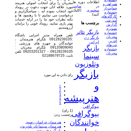
جشنواره
اطلاعات دوره ها
مجریان را برای انتخاب اصولی هنرمند
همراهی و
در
سایت
مورد علاقه اتان جهت دعوت در رویداد
حمایت از
سخنوری
(کلیک
خود انتخاب نموده اید ، سپاسگزاریم و
جشنواره
کنید)
درخواست می نماییم تا با رهنمود ها و
کارگاه های
نکته نظرات خود ما را در ارایه خدمات
آموزشی
برچسب ها
بهتر یاری نمایید. رویداد خوبی را برایتان
گزارش
آرزومندیم.
تصویری
بازیگر تئاتر
جشنواره
تلفن همراه مدیر اجرایی باشگاه
مجریان
بازیگر زن
:09128239105 تلگرام هنرمندان ،
آخرین
ایرانی
خوانندگان و چهره های ورزشی :
خبرهای
بازیگر
09120809040 تلگرام مجریان :
جشنواره
09128239105 - 09203201327 تلفن
مجریان
سینما
ثابت: 02188679725
وتلوزیون
بازیگر
رای دادن به این مورد
و
1
2
هنرپیشه
3
4
5
بیوگرافی
(1 رای)
بیوگرافی
برچسب زدن:
خوانندگان
هنرمندان خراسان رضوی
هنرمندان سینما تاتر تلویزیون
بازیگر و هنرپیشه