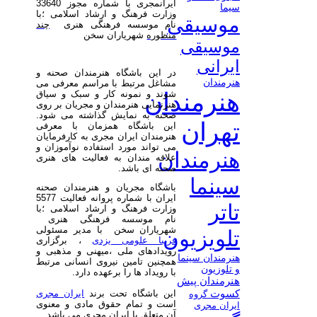
ایرانمجری با شماره مجوز 33640
سیما
وزارت فرهنگ و ارشاد اسلامی ؛با
موسیقی
نام موسسه فرهنگی هنری
چند
منظوره
شهریاران سخن
موسیقی
ایرانی
در این باشگاه هنرمندان صحنه و
هنرمندان
مشاغل مرتبط با مراسم معرفی می
هنرمندان
شوند و نمونه کار و سبک و سیاق
هنرنمایی هنرمندان و مجریان بر روی
صحنه به نمایش گذاشته می شود.
تهران
این باشگاه همزمان با معرفی
هنرمندان ایران مجری به کارفرمایان
می تواند مورد استفاده نوآموزان و
هنرمندان
علاقه مندان به فعالیت های هنری
صحنه ای باشد.
سینما
باشگاه مجریان و هنرمندان صحنه
ایران با شماره پروانه فعالیت 5577
تاتر
وزارت فرهنگ و ارشاد اسلامی ؛با
نام موسسه فرهنگی هنری
شهریاران سخن با مدیر مسئولی
تلویزیون
فریبا علومی یزدی
، برگزاری
رویدادهای ملی ،میهنی و مذهبی و
هنرمندان سینما
همچنین تامین نیروی انسانی مرتبط
و تلوزیون
با رویداد ها را برعهده دارد.
هنرمندان پیش
کسوت
این باشگاه تحت برند
ایران مجری
گروه
است و تمام حقوق مادی و معنوی
ایران مجری
آن متعلق با ایران مجری می باشد.