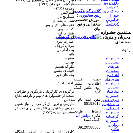
آوارگان عشق (سریال تلویزیونی) (۱۳۷۱)
را فراموش
بازگشت قهرمان (۱۳۶۹)
کرده‌اید؟
زمزمه (۱۳۶۶)
کلاس گویندگی و
نام کاربری
آمبولانس
آیین سخنوری
؛
خود را
شطرنج باز
فراموش
آموزش تخصصی
شب شیشه ای
کرده‌اید؟
سخنرانی و فن
غنچه های باغ پردیس
بیان
کت جادویی
هشتمین جشنواره
نقش بر آب
مجریان و هنرهای
آژانس دوستی
عمارت پدری
صحنه ای
مردان کوچک
به خاطر من
Menu
بانو
سقوط
جشنواره
قدرت
مجریان و
بگو که هستم
هنرهای
قبیله ی عشق
صحنه ای
بچه های هور
اهداف و
محور های
جهت کسب
افتخارات :
جشنواره
اطلاعات بیشتر
مجریان
روی عکس کلیک
برگزیده ی کارگردانی بازیگری و طراحی
مخاطبان
کنید.
صحنه از جشنواره های نهم و یازدهم دفاع
جشنواره
تلفن ثبت نام :
مقدس
تعرفه حضور
88192019
جایزه‌ی بهترین بازیگر مرد از دوازدهمین
در جشنواره
دوره‌ی جشنواره‌ی تئاتر فجر برای نمایش
ثبت نام در
ارتباط از طریق
«شنا در آتش» (۱۳۷۲)
جشنواره
تلگرام ،
واتس آپ
گواهینامه
(کلیک کنید)
جشنواره
زمان و
09120588505
مکان
کارفرمایان گرامی از اینکه باشگاه