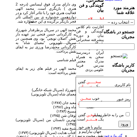
سخنرانی،
وی داراي مدرك فوق ليسانس (درجه 2
گویندگی و فن
هنرمند مورد
هنری ) بازيگري است. محمد الهی
بیان
علاقه شما
فعاليت هنري خود را با تئاتر آغاز كرد و در
دوازدهمین جشنواره ی بین المللی تأتر
اطــــــلاعــــــــیــــــه:
فجر بازیگر برگزیده ی این جشنواره شد.
آغازثبت نام کلاس
محمد الهی در سریال پرطرفدار شهرزاد
گویندگی و فن
جستجو در باشگاه
به کارگردانی حسن فتحی نیز عهده دار
بیان و دوره
مجریان
نقش "اصلان توپچی" بود. وی همچنین در
پیشرفته سخنرانی
سریال تلویزونی "معمای شاه" به
باشگاه مجریان
کارگردانی محمدرضا ورزی نیز به ایفای
وهنرمندان صحنه
نقش پرداخت.
ایران درمدرسه
سخن به همراه
فیلم شناسی
مدرک معتبر.
کاربر باشگاه
مدرس فریبا
محمد الهی در فیلم های زیر به ایفای
علومی یزدی
مجریان
نقش پرداخته است:
سخـــــن
گفتن
نام کاربری
یکـــ
نیـــــاز
شهرزاد (سریال شبکه خانگی)
است.
معمای شاه (سریال تلویزیونی)
خوب
سخــن
رمز عبور
معبد جان (۱۳۸۷)
گفتن یکـ
فـــــن
ماه وش (۱۳۸۶)
است.
مسیح (۱۳۸۴)
من را به خاطر بسپار
زیبا
سخـن
گفتن
توفان شن (۱۳۷۵)
یکــ
هـــنــر
است.
بهترین تابستان من (سریال تلویزیونی)
(۱۳۷۵)
بیاییم با هنر خود
شیخ مفید (۱۳۷۴)
جهان بیاراییم و
آفتاب هدایت (سریال تلویزیونی) (۱۳۷۴)
گذرواژه خود
نقش محبت بزنیم.