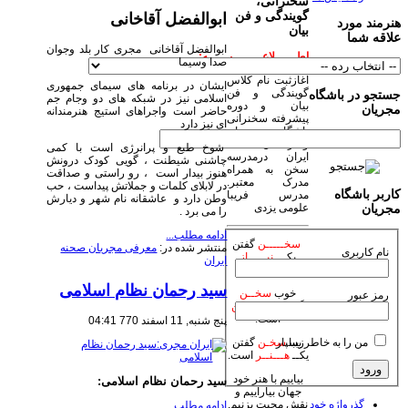
سخنرانی،
گویندگی و فن
ابوالفضل آقاخانی
هنرمند مورد
بیان
علاقه شما
ابوالفضل آقاخانی مجری کار بلد وجوان
اطــــــلاعــــــــیــــــه:
صدا وسیما
آغازثبت نام کلاس
ایشان در برنامه های سیمای جمهوری
گویندگی و فن
جستجو در باشگاه
اسلامی نیز در شبکه های دو وجام جم
بیان و دوره
مجریان
حاضر است واجراهای استیج هنرمندانه
پیشرفته سخنرانی
ای نیز دارد
باشگاه مجریان
وهنرمندان صحنه
شوخ طبع و پرانرژی است با کمی
ایران درمدرسه
چاشنی شیطنت ، گویی کودک درونش
سخن به همراه
هنوز بیدار است ، رو راستی و صداقت
مدرک معتبر.
در لابلای کلمات و جملاتش پیداست ، حب
کاربر باشگاه
مدرس فریبا
وطن دارد و عاشقانه نام شهر و دیارش
علومی یزدی
مجریان
را می برد .
ادامه مطلب...
سخـــــن
گفتن
منتشر شده در:
معرفی مجریان صحنه
نام کاربری
یکـــ
نیـــــاز
ایران
است.
سید رحمان نظام اسلامی
خوب
سخــن
رمز عبور
گفتن یکـ
فـــــن
است.
پنج شنبه, 11 اسفند 770 04:41
من را به خاطر بسپار
زیبا
سخـن
گفتن
یکــ
هـــنــر
است.
بیاییم با هنر خود
سید رحمان نظام اسلامی:
جهان بیاراییم و
گذرواژه خود
نقش محبت بزنیم.
ادامه مطلب...