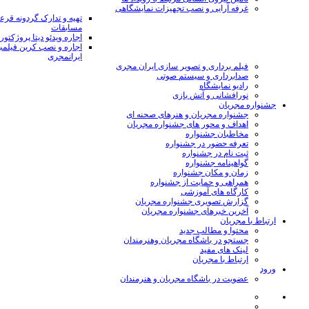
غرفه آرایی و نصب تجهیزات نمایشگاهی
تهیه و تدارک گردونه قر
مسابقات
اجاره ویدئو دیتا پروژکتور
اجاره و نصب کرین فیلمب
ایرانمجری
فیلم برداری و تصویر سازی ایران مجری
صدابرداری و سیستم صوتی
رادیو نمایشگاه
نورافشانی و آتش بازی
جشنواره مجریان
جشنواره مجریان و هنرهای صحنه ای
اهداف و محور های جشنواره مجریان
مخاطبان جشنواره
تعرفه حضور در جشنواره
ثبت نام در جشنواره
گواهینامه جشنواره
زمان و مکان جشنواره
همراهی و حمایت از جشنواره
کارگاه های آموزشی
گزارش تصویری جشنواره مجریان
آخرین خبرهای جشنواره مجریان
ارتباط با مجریان
محتوا و مطالب جدید
جستجو در باشگاه مجریان وهنرمندان
لینک های مفید
ارتباط با مجریان
ورود
عضویت در باشگاه مجریان و هنرمندان