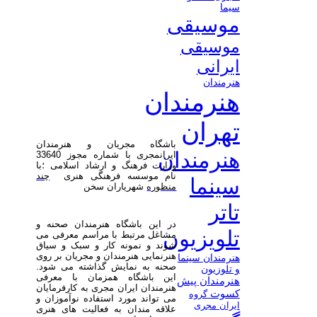
سیما
موسیقی
موسیقی
ایرانی
هنرمندان
هنرمندان
تهران
باشگاه مجریان و هنرمندان
هنرمندان
ایرانمجری با شماره مجوز 33640
وزارت فرهنگ و ارشاد اسلامی ؛با
نام موسسه فرهنگی هنری
چند
سینما
منظوره
شهریاران سخن
تاتر
در این باشگاه هنرمندان صحنه و
تلویزیون
مشاغل مرتبط با مراسم معرفی می
شوند و نمونه کار و سبک و سیاق
هنرنمایی هنرمندان و مجریان بر روی
هنرمندان سینما
صحنه به نمایش گذاشته می شود.
و تلوزیون
این باشگاه همزمان با معرفی
هنرمندان پیش
هنرمندان ایران مجری به کارفرمایان
کسوت
گروه
می تواند مورد استفاده نوآموزان و
ایران مجری
علاقه مندان به فعالیت های هنری