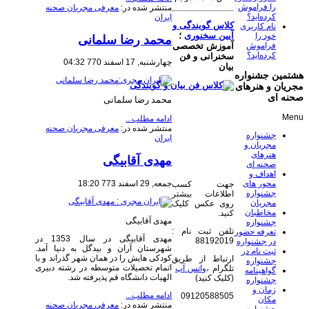
را فراموش
منتشر شده در:
معرفی مجریان صحنه
کرده‌اید؟
ایران
کلاس گویندگی و
نام کاربری
آیین سخنوری
؛
خود را
محمد رضا سلمانی
فراموش
آموزش تخصصی
کرده‌اید؟
سخنرانی و فن
چهارشنبه, 17 اسفند 770 04:32
بیان
هشتمین جشنواره
مجریان و هنرهای
صحنه ای
محمد رضا سلمانی
Menu
ادامه مطلب...
منتشر شده در:
معرفی مجریان صحنه
جشنواره
ایران
مجریان و
هنرهای
مهدی آقابیگی
صحنه ای
اهداف و
محور های
جمعه, 29 اسفند 773 18:20
جهت کسب
جشنواره
اطلاعات بیشتر
مجریان
روی عکس کلیک
مخاطبان
کنید.
مهدی آقابیگی
جشنواره
تلفن ثبت نام :
تعرفه حضور
مهدی آقابیگی در سال 1353 در
88192019
در جشنواره
شهرستان آران و بیدگل به دنیا آمد.
ثبت نام در
کودکی هایش را در همان شهر گذراند و با
ارتباط از طریق
جشنواره
اتمام تحصیلات متوسطه در رشته دبیری
تلگرام ،
واتس آپ
گواهینامه
الهیات دانشگاه قم پذیرفته شد.
(کلیک کنید)
جشنواره
زمان و
ادامه مطلب...
09120588505
مکان
منتشر شده در:
معرفی مجریان صحنه