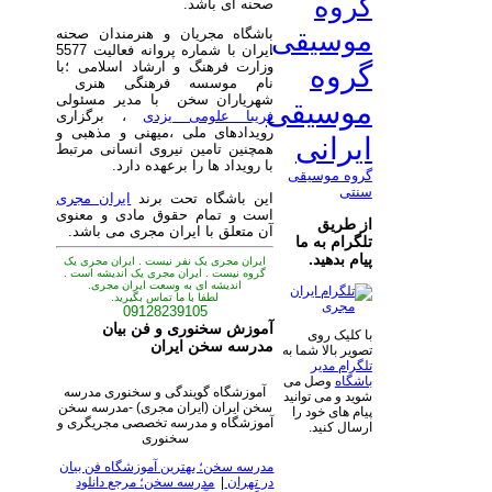
گروه
صحنه ای باشد.
موسیقی
باشگاه مجریان و هنرمندان صحنه
ایران با شماره پروانه فعالیت 5577
وزارت فرهنگ و ارشاد اسلامی ؛با
گروه
نام موسسه فرهنگی هنری
شهریاران سخن با مدیر مسئولی
موسیقی
فریبا علومی یزدی
، برگزاری
رویدادهای ملی ،میهنی و مذهبی و
ایرانی
همچنین تامین نیروی انسانی مرتبط
با رویداد ها را برعهده دارد.
گروه موسیقی
سنتی
این باشگاه تحت برند
ایران مجری
است و تمام حقوق مادی و معنوی
از طریق
آن متعلق با ایران مجری می باشد.
تلگرام به ما
پیام بدهید.
ایران مجری یک نفر نیست . ایران مجری یک
گروه نیست . ایران مجری یک اندیشه است .
اندیشه ای به وسعت ایران مجری.
لطفا با ما تماس بگیرید.
09128239105
آموزش سخنوری و فن بیان
با کلیک روی
مدرسه سخن ایران
تصویر بالا شما به
تلگرام مدیر
باشگاه
وصل می
آموزشگاه گویندگی و سخنوری مدرسه
شوید و می توانید
سخن ایران (ایران مجری) -مدرسه سخن
پیام های خود را
آموزشگاه و مدرسه تخصصی مجریگری و
ارسال کنید.
سخنوری
مدرسه سخن؛ بهترین آموزشگاه فن بیان
در تهران
|
مدرسه سخن؛ مرجع دانلود