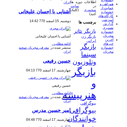
جشنواره
اطلاعات دوره ها
ایران
همراهی و
در
سایت
حمایت از
سخنوری
(کلیک
آشنایی با احسان علیخانی
جشنواره
کنید)
کارگاه های
آموزشی
دوشنبه, 15 اسفند 770 14:42
برچسب ها
گزارش
تصویری
بازیگر تئاتر
جشنواره
مجریان
آشنایی با احسان علیخانی
بازیگر زن
آخرین
ایرانی
خبرهای
ادامه مطلب...
بازیگر
جشنواره
منتشر شده در:
معرفی مجریان صحنه
مجریان
ایران
سینما
حسین رفیعی
وتلوزیون
بازیگر
چهارشنبه, 17 اسفند 770 04:13
و
حسین رفیعی
هنرپیشه
ادامه مطلب...
منتشر شده در:
معرفی مجریان صحنه
ایران
بیوگرافی
بیوگرافی
امیر حسین مدرس
خوانندگان
چهارشنبه, 17 اسفند 770 04:48