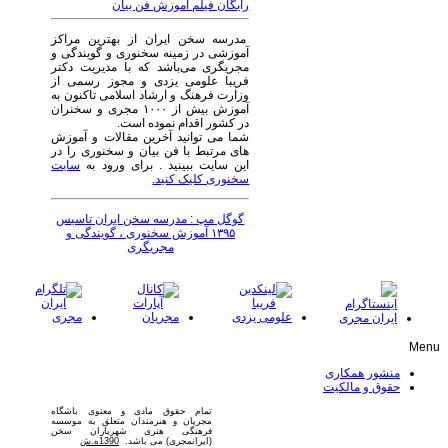
رایگان فیلم آموزش فن بیان
مدرسه سخن ایران از بهترین مراکز
آموزشی در زمینه سخنوری و گویندگی و
مجریگری می‌باشد که با مدیریت دکتر
فریبا علومی یزدی و مجوز رسمی از
وزارت فرهنگ و ارشاد اسلامی تاکنون به
آموزش بیش از ۱۰۰۰ مجری و سخنران
در کشور اقدام نموده است.
شما می توانید آخرین مقالات و آموزش
های مرتبط با فن بیان و سخنوری را در
این سایت ببینید . برای ورود به
سایت
سخنوری کلیک کنید.
گوگل مپ : مدرسه سخن ایران تاسیس
۱۳۹۵ آموزش سخنوری ، گویندگی و
مجریگری
Menu
منشور همکاری
حقوق و مالکیت
تمام حقوق مادی و معنوی باشگاه
مجریان و هنرمندان متعلق به موسسه
فرهنگی هنری شهریاران سخن
(ایرانمجری) می باشد.
1390ه.ش