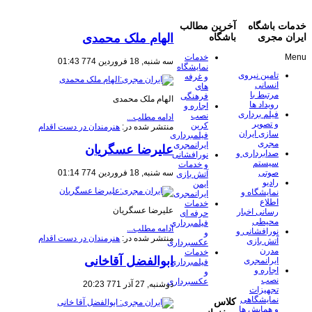
خدمات باشگاه
آخرین مطالب
الهام ملک محمدی
ایران مجری
باشگاه
Menu
خدمات
سه شنبه, 18 فروردين 774 01:43
نمایشگاه
تامین نیروی
و غرفه
انسانی
های
مرتبط با
فرهنگی
الهام ملک محمدی
رویداد ها
اجاره و
فیلم برداری
نصب
ادامه مطلب...
و تصویر
کرین
منتشر شده در:
هنرمندان در دست اقدام
سازی ایران
فیلمبرداری
مجری
ایرانمجری
علیرضا عسگریان
صدابرداری و
نورافشانی
سیستم
و خدمات
سه شنبه, 18 فروردين 774 01:14
صوتی
آتش بازی
رادیو
ایمن
نمایشگاه و
ایرانمجری
اطلاع
خدمات
علیرضا عسگریان
رسانی اخبار
حرفه ای
محیطی
فیلمبرداری
ادامه مطلب...
نورافشانی و
و
منتشر شده در:
هنرمندان در دست اقدام
آتش بازی
عکسبرداری
مدرن
خدمات
ابوالفضل آقاخانی
ایرانمجری
فیلمبرداری
اجاره و
و
نصب
عکسبرداری
دوشنبه, 27 آذر 771 20:23
تجهیزات
نمایشگاهی
کلاس
و همایش ها