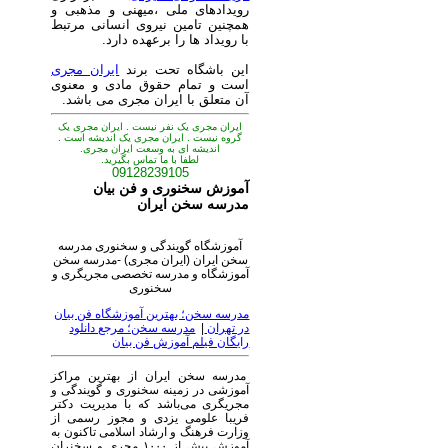
رویدادهای ملی ،میهنی و مذهبی و
همچنین تامین نیروی انسانی مرتبط
با رویداد ها را برعهده دارد.
این باشگاه تحت برند
ایران مجری
است و تمام حقوق مادی و معنوی
آن متعلق با ایران مجری می باشد.
ایران مجری یک نفر نیست . ایران مجری یک
گروه نیست . ایران مجری یک اندیشه است .
اندیشه ای به وسعت ایران مجری.
لطفا با ما تماس بگیرید.
09128239105
آموزش سخنوری و فن بیان
مدرسه سخن ایران
آموزشگاه گویندگی و سخنوری مدرسه
سخن ایران (ایران مجری) -مدرسه سخن
آموزشگاه و مدرسه تخصصی مجریگری و
سخنوری
مدرسه سخن؛ بهترین آموزشگاه فن بیان
در تهران
|
مدرسه سخن؛ مرجع دانلود
رایگان فیلم آموزش فن بیان
مدرسه سخن ایران از بهترین مراکز
آموزشی در زمینه سخنوری و گویندگی و
مجریگری می‌باشد که با مدیریت دکتر
فریبا علومی یزدی و مجوز رسمی از
وزارت فرهنگ و ارشاد اسلامی تاکنون به
آموزش بیش از ۱۰۰۰ مجری و سخنران