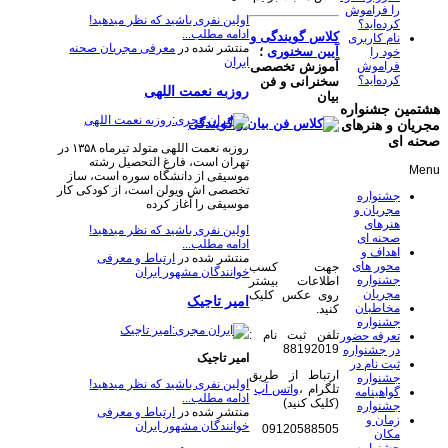
را فراموش
اولین نفری باشید که نظر میدهید!
کرده‌اید؟
ادامه مطلب...
کلاس گویندگی و
نام کاربری
منتشر شده در
معرفی مجریان صحنه
آیین سخنوری
؛
خود را
ایران
فراموش
آموزش تخصصی
کرده‌اید؟
سخنرانی و فن
روزبه نعمت اللهی
بیان
هشتمین جشنواره
مجریان و هنرهای
صحنه ای
روزبه نعمت اللهی متولد تیرماه ۱۳۵۸ در
تهران است، فارغ التحصیل رشته
Menu
موسیقی از دانشگاه سوره است، ساز
تخصصی اش ویولن است، از کودکی کار
جشنواره
موسیقی را آغاز کرده
مجریان و
هنرهای
اولین نفری باشید که نظر میدهید!
صحنه ای
ادامه مطلب...
اهداف و
منتشر شده در
ارتباط و معرفی
محور های
جهت کسب
خوانندگان مشهور ایران
جشنواره
اطلاعات بیشتر
مجریان
روی عکس کلیک
امیر تاجیک
مخاطبان
کنید.
جشنواره
تلفن ثبت نام :
تعرفه حضور
88192019
در جشنواره
امیر تاجیک
ثبت نام در
ارتباط از طریق
جشنواره
اولین نفری باشید که نظر میدهید!
تلگرام ،
واتس آپ
گواهینامه
ادامه مطلب...
(کلیک کنید)
جشنواره
منتشر شده در
ارتباط و معرفی
زمان و
خوانندگان مشهور ایران
09120588505
مکان