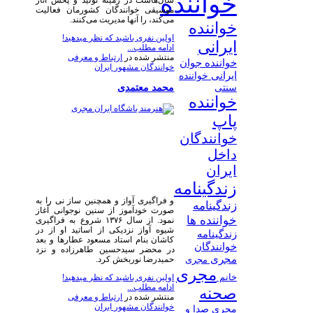
خواننده
سال‌هاست در زمینه تولید و پخش آثار
موسیقی خوانندگان کشورمان فعالیت
می‌کند، را آنها مدیریت می‌کنند.
خواننده
اولین نفری باشید که نظر میدهید!
ایرانی
ادامه مطلب...
منتشر شده در
ارتباط و معرفی
خواننده جوان
خوانندگان مشهور ایران
ایرانی
خواننده
سنتی
محمد معتمدی
خواننده
پاپ
خوانندگان
داخل
ایران
زندگینامه
و فراگیری آواز و همچنین ساز نی را به
زندگینامه
صورت خودآموز از سنین نوجوانی آغاز
خواننده ها
نمود. از سال ۱۳۷۶ شروع به فراگیری
شیوه آواز نزدیکی از اساتید او از در
زندگینامه
کاشان بنام استاد مسعود عطارها و بعد
خوانندگان
در محضر
سیدحسین طاهرزاده
و نزد
مجری
حمیدرضا نوربخش کرد.
مجری
مجری
خانم
اولین نفری باشید که نظر میدهید!
ادامه مطلب...
صحنه
منتشر شده در
ارتباط و معرفی
خوانندگان مشهور ایران
مجری صدا و