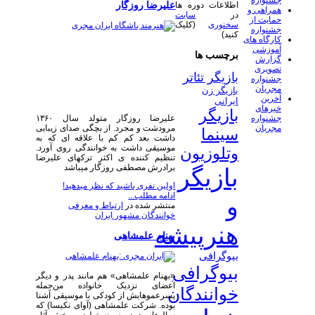
جشنواره
علیرضا روزگار
اطلاعات دوره ها
همراهی و
در
سایت
حمایت از
سخنوری
(کلیک
جشنواره
کنید)
کارگاه های
آموزشی
برچسب ها
گزارش
تصویری
بازیگر تئاتر
جشنواره
مجریان
بازیگر زن
آخرین
ایرانی
خبرهای
بازیگر
جشنواره
علیرضا روزگار متولد سال ۱۳۶۰
مجریان
مرودشت و مجرد. از بچگی صدای زیبایی
سینما
داشت بعد کم کم با علاقه ای که به
موسیقی داشت به خوانندگی روی آورد.
وتلوزیون
تنظیم کننده ی اکثر ترکهای علیرضا
برادرش مصطفی روزگار میباشد
بازیگر
اولین نفری باشید که نظر میدهید!
ادامه مطلب...
و
منتشر شده در
ارتباط و معرفی
خوانندگان مشهور ایران
هنرپیشه
بهنام علمشاهی
بیوگرافی
بیوگرافی
«بهنام علمشاهی» هم مانند پدر و دیگر
اعضای نزدیک خانواده من‌جمله
خوانندگان
پسرعموهایش از کودکی با موسیقی آشنا
بوده. شرکت علمشاهی (آوای نکیسا) که