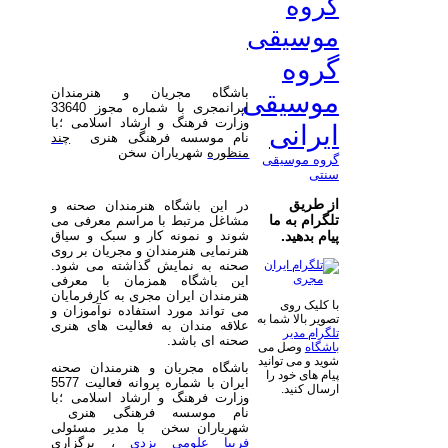
گروه
موسیقی
گروه
باشگاه مجریان و هنرمندان
موسیقی
ایرانمجری با شماره مجوز 33640
وزارت فرهنگ و ارشاد اسلامی ؛با
ایرانی
نام موسسه فرهنگی هنری
چند
منظوره
شهریاران سخن
گروه موسیقی
سنتی
از طریق
در این باشگاه هنرمندان صحنه و
تلگرام به ما
مشاغل مرتبط با مراسم معرفی می
شوند و نمونه کار و سبک و سیاق
پیام بدهید.
هنرنمایی هنرمندان و مجریان بر روی
صحنه به نمایش گذاشته می شود.
این باشگاه همزمان با معرفی
هنرمندان ایران مجری به کارفرمایان
با کلیک روی
می تواند مورد استفاده نوآموزان و
تصویر بالا شما به
علاقه مندان به فعالیت های هنری
تلگرام مدیر
صحنه ای باشد.
باشگاه
وصل می
شوید و می توانید
باشگاه مجریان و هنرمندان صحنه
پیام های خود را
ایران با شماره پروانه فعالیت 5577
ارسال کنید.
وزارت فرهنگ و ارشاد اسلامی ؛با
نام موسسه فرهنگی هنری
شهریاران سخن با مدیر مسئولی
فریبا علومی یزدی
، برگزاری