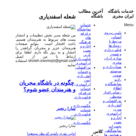
خدمات باشگاه
آخرین مطالب
شعله اسفندیاری
ایران مجری
باشگاه
Menu
خدمات
نمایشگاه
تامین نیروی
و غرفه
من شعله مدیر بخش تنظیمات و انتشار
انسانی
های
پست های مربوط به هنرمندان هستم.
مرتبط با
فرهنگی
باعث افتخار است بتوانم صفحات
رویداد ها
اجاره و
هنرمندان عزیز و مجریان گرانقدر را
فیلم برداری
نصب
انتشار و به روز نگه دارم. لطفا برای
و تصویر
کرین
ارتباط با من از ایمیل
سازی ایران
فیلمبرداری
sholeh.iranmojri@gmail.com استفاده
مجری
ایرانمجری
نمایید.
صدابرداری و
نورافشانی
سیستم
و خدمات
صوتی
آتش بازی
رادیو
ایمن
چگونه در باشگاه مجریان
نمایشگاه و
ایرانمجری
اطلاع
و هنرمندان عضو شوم؟
خدمات
رسانی اخبار
حرفه ای
محیطی
فیلمبرداری
نورافشانی و
و
آتش بازی
عکسبرداری
سارا رنجبر
مدرن
خدمات
ایرانمجری
فیلمبرداری
اجاره و
و
نصب
عکسبرداری
سارا رنجیر
تجهیزات
نمایشگاهی
کلاس
اولین نفری باشید که نظر میدهید!
و همایش ها