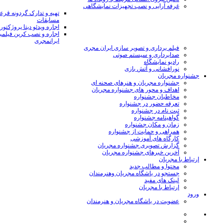
غرفه آرایی و نصب تجهیزات نمایشگاهی
تهیه و تدارک گردونه قر
مسابقات
اجاره ویدئو دیتا پروژکتور
اجاره و نصب کرین فیلمب
ایرانمجری
فیلم برداری و تصویر سازی ایران مجری
صدابرداری و سیستم صوتی
رادیو نمایشگاه
نورافشانی و آتش بازی
جشنواره مجریان
جشنواره مجریان و هنرهای صحنه ای
اهداف و محور های جشنواره مجریان
مخاطبان جشنواره
تعرفه حضور در جشنواره
ثبت نام در جشنواره
گواهینامه جشنواره
زمان و مکان جشنواره
همراهی و حمایت از جشنواره
کارگاه های آموزشی
گزارش تصویری جشنواره مجریان
آخرین خبرهای جشنواره مجریان
ارتباط با مجریان
محتوا و مطالب جدید
جستجو در باشگاه مجریان وهنرمندان
لینک های مفید
ارتباط با مجریان
ورود
عضویت در باشگاه مجریان و هنرمندان