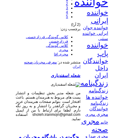
خواننده
2
3
خواننده
4
5
ایرانی
(2 آرا)
خواننده جوان
برچسب زدن:
ایرانی
خواننده
کلاس گویندگی فرزاد حسنی
سنتی
فرزاد حسنی
خواننده
کلاس گویندگی
مجری
پاپ
مجری اقا
خوانندگان
منتشر شده در:
معرفی مجریان صحنه
ایران
داخل
ایران
شعله اسفندیاری
زندگینامه
زندگینامه
من شعله مدیر بخش تنظیمات و انتشار
خواننده ها
پست های مربوط به هنرمندان هستم. باعث
افتخار است بتوانم صفحات هنرمندان عزیز
زندگینامه
و مجریان گرانقدر را انتشار و به روز نگه
خوانندگان
دارم. لطفا برای ارتباط با من از ایمیل
مجری
مجری
sholeh.iranmojri@gmail.com استفاده
نمایید.
مجری
خانم
صحنه
چگونه در باشگاه مجریان و
مجری صدا و