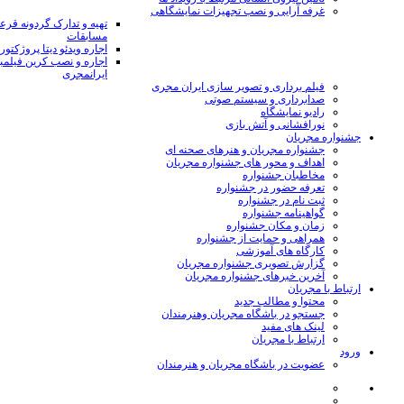
غرفه آرایی و نصب تجهیزات نمایشگاهی
تهیه و تدارک گردونه قر
مسابقات
اجاره ویدئو دیتا پروژکتور
اجاره و نصب کرین فیلمب
ایرانمجری
فیلم برداری و تصویر سازی ایران مجری
صدابرداری و سیستم صوتی
رادیو نمایشگاه
نورافشانی و آتش بازی
جشنواره مجریان
جشنواره مجریان و هنرهای صحنه ای
اهداف و محور های جشنواره مجریان
مخاطبان جشنواره
تعرفه حضور در جشنواره
ثبت نام در جشنواره
گواهینامه جشنواره
زمان و مکان جشنواره
همراهی و حمایت از جشنواره
کارگاه های آموزشی
گزارش تصویری جشنواره مجریان
آخرین خبرهای جشنواره مجریان
ارتباط با مجریان
محتوا و مطالب جدید
جستجو در باشگاه مجریان وهنرمندان
لینک های مفید
ارتباط با مجریان
ورود
عضویت در باشگاه مجریان و هنرمندان