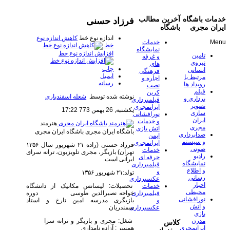
خدمات باشگاه
آخرین مطالب
فرزاد حسنی
ایران مجری
باشگاه
اندازه نوع خط
کاهش اندازه نوع
Menu
خدمات
خط
نمایشگاه
افزایش اندازه نوع خط
تامین
و غرفه
نیروی
های
چاپ
انسانی
فرهنگی
ایمیل
مرتبط با
اجاره و
رسانه
رویداد ها
نصب
فیلم
کرین
نوشته شده توسط
شعله اسفندیاری
برداری و
فیلمبرداری
تصویر
ایرانمجری
یکشنبه, 26 بهمن 773 17:22
سازی
نورافشانی
ایران
و خدمات
هنرمند
مجری
آتش بازی
باشگاه ایران مجری
باشگاه ایران مجری
صدابرداری
ایمن
و سیستم
ایرانمجری
فرزاد حسنی (زاده ۲۱ شهریور سال ۱۳۵۶
صوتی
خدمات
تهران) بازیگر، مجری تلویزیون، ترانه سرای
رادیو
حرفه ای
ایرانی است.
نمایشگاه
فیلمبرداری
و اطلاع
و
تولد:۲۱ شهریور ۱۳۵۶
رسانی
عکسبرداری
اخبار
تحصیلات: لیسانس مکانیک از دانشگاه
خدمات
محیطی
خواجه نصیرالدین طوسی دوره
فیلمبرداری
نورافشانی
بازیگری مدرسه امین تارخ و استاد
و
و آتش
سمندریان
عکسبرداری
بازی
شغل: مجری و بازیگر و ترانه سرا
مدرن
کلاس
همسر : آزاده نامداری
ایرانمجری