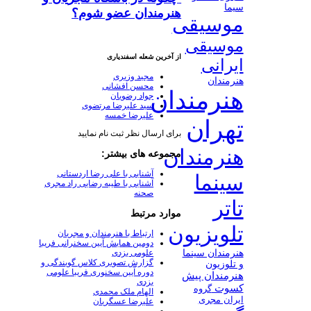
سیما
هنرمندان عضو شوم؟
موسیقی
موسیقی
از آخرین شعله اسفندیاری
ایرانی
مجید وزیری
هنرمندان
محسن افشانی
هنرمندان
جواد رضویان
سید علیرضا مرتضوی
علیرضا خمسه
تهران
برای ارسال نظر ثبت نام نمایید
هنرمندان
مجموعه های بیشتر:
آشنایی با علی رضا اردستانی
سینما
آشنایی با طیبه رضایی راد مجری
صحنه
تاتر
موارد مرتبط
تلویزیون
ارتباط با هنرمندان و مجریان
دومین همایش آیین سخنرانی فریبا
هنرمندان سینما
علومی یزدی
گزارش تصویری کلاس گویندگی و
و تلوزیون
دوره آیین سخنوری فریبا علومی
هنرمندان پیش
یزدی
کسوت
گروه
الهام ملک محمدی
ایران مجری
علیرضا عسگریان