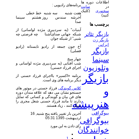
اطلاعات دوره ها
برنامه‌های رادیویی :
در
سایت
سخنوری
(کلیک
هفت شنبه سه شنبه خط خطی
کنید)
آخرشه سندس روز هشتم سینما
صدا
برچسب ها
آبنبات” (به سردبیری مژده لواسانی) از
بازیگر تئاتر
شبکه جهانی صدای‌آشنا چه فرصتی چه
شبی” از شبکه جوان
بازیگر زن
ایرانی
آخ جون جمعه از رادیو تابستانه (رادیو
بازیگر
فصلی)
سینما
چهار میخ
شب آفتابی (به سردبیری مژده لواسانی و
وتلوزیون
اجرای فرزاد حسنی)
بازیگر
برنامه «اکسیر» بااجرای فرزاد حسنی از
دیگر برنامه های وی است.
و
کلاس گویندگی
فرزاد حسنی در موتور های
جستجو نشان می دهد که علاقه مندان دوره
های فن بیان و گویندگی و کسانی که تمایل
هنرپیشه
دارند تا مانند فرزاد حسنی شغل مجری را
دنبال کنند ، زیاد هستند.
بیوگرافی
آخرین بار تغییر یافته پنج شنبه, 16
ارديبهشت 1395 05:31
بیوگرافی
رای دادن به این مورد
خوانندگان
1