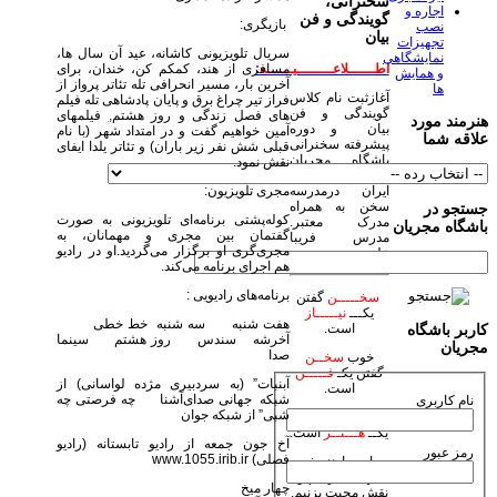
سخنرانی،
اجاره و
گویندگی و فن
بازیگری:
نصب
بیان
تجهیزات
سریال تلویزیونی کاشانه، عید آن سال ها،
نمایشگاهی
مسافری از هند، کمکم کن، خندان، برای
اطــــــلاعــــــــیــــــه:
و همایش
آخرین بار، مسیر انحرافی تله تئاتر پرواز از
ها
آغازثبت نام کلاس
فراز تیر چراغ برق و پایان پادشاهی تله فیلم
گویندگی و فن
های فصل زندگی و روز هشتم
,
فیلمهای
هنرمند مورد
بیان و دوره
آمین خواهیم گفت و در امتداد شهر (با نام
علاقه شما
پیشرفته سخنرانی
قبلی شش نفر زیر باران) و تئاتر یلدا ایفای
باشگاه مجریان
نقش نمود.
وهنرمندان صحنه
مجری تلویزیون:
ایران درمدرسه
سخن به همراه
جستجو در
کوله‌پشتی برنامه‌ای تلویزیونی به صورت
مدرک معتبر.
باشگاه مجریان
گفتمان بین مجری و مهمانان، به
مدرس فریبا
مجری‌گری او برگزار می‌گردید.او در رادیو
علومی یزدی
هم اجرای برنامه می‌کند.
برنامه‌های رادیویی :
سخـــــن
گفتن
یکـــ
نیـــــاز
هفت شنبه سه شنبه خط خطی
است.
کاربر باشگاه
آخرشه سندس روز هشتم سینما
مجریان
صدا
خوب
سخــن
گفتن یکـ
فـــــن
آبنبات” (به سردبیری مژده لواسانی) از
است.
شبکه جهانی صدای‌آشنا چه فرصتی چه
نام کاربری
شبی” از شبکه جوان
زیبا
سخـن
گفتن
یکــ
هـــنــر
است.
آخ جون جمعه از رادیو تابستانه (رادیو
رمز عبور
فصلی) www.1055.irib.ir
بیاییم با هنر خود
جهان بیاراییم و
چهار میخ
نقش محبت بزنیم.