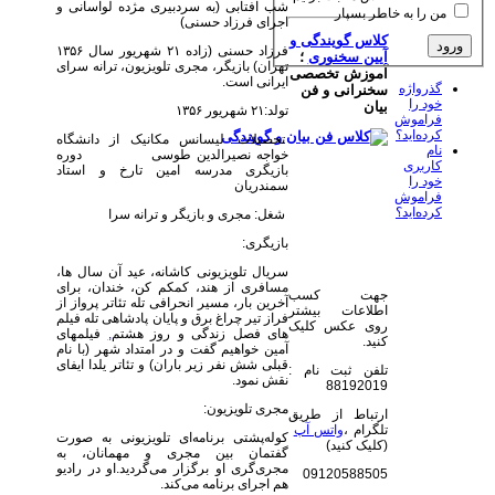
شب آفتابی (به سردبیری مژده لواسانی و
من را به خاطر بسپار
اجرای فرزاد حسنی)
کلاس گویندگی و
فرزاد حسنی (زاده ۲۱ شهریور سال ۱۳۵۶
آیین سخنوری
؛
تهران) بازیگر، مجری تلویزیون، ترانه سرای
آموزش تخصصی
ایرانی است.
گذرواژه
سخنرانی و فن
خود را
بیان
تولد:۲۱ شهریور ۱۳۵۶
فراموش
کرده‌اید؟
تحصیلات: لیسانس مکانیک از دانشگاه
نام
خواجه نصیرالدین طوسی دوره
کاربری
بازیگری مدرسه امین تارخ و استاد
خود را
سمندریان
فراموش
کرده‌اید؟
شغل: مجری و بازیگر و ترانه سرا
بازیگری:
سریال تلویزیونی کاشانه، عید آن سال ها،
مسافری از هند، کمکم کن، خندان، برای
جهت کسب
آخرین بار، مسیر انحرافی تله تئاتر پرواز از
اطلاعات بیشتر
فراز تیر چراغ برق و پایان پادشاهی تله فیلم
روی عکس کلیک
های فصل زندگی و روز هشتم
,
فیلمهای
کنید.
آمین خواهیم گفت و در امتداد شهر (با نام
قبلی شش نفر زیر باران) و تئاتر یلدا ایفای
تلفن ثبت نام :
نقش نمود.
88192019
مجری تلویزیون:
ارتباط از طریق
تلگرام ،
واتس آپ
کوله‌پشتی برنامه‌ای تلویزیونی به صورت
(کلیک کنید)
گفتمان بین مجری و مهمانان، به
مجری‌گری او برگزار می‌گردید.او در رادیو
09120588505
هم اجرای برنامه می‌کند.