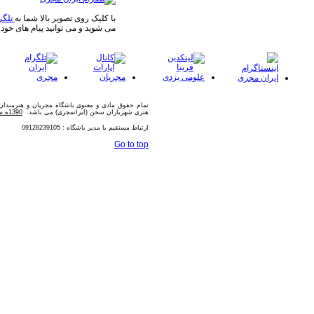
با کلیک روی تصویر بالا شما به
تلگر
می شوید و می توانید پیام های خود 
تمام حقوق مادی و معنوی باشگاه مجریان و هنرمندا
هنری شهریاران سخن (ایرانمجری) می باشد.
1390ه.ش
ارتباط مستقیم با مدیر باشگاه : 09128239105
Go to top