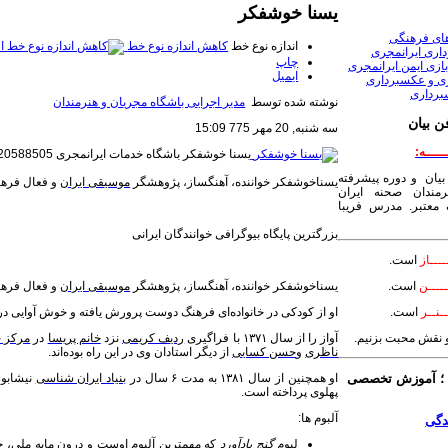
یسنا خوشفکر
های فرهنگی
اندازه نوع خط
کاهش اندازه نوع خط
ا
داری ایرانمجری
چاپ
ازی ایمن ایرانمجری
ایمیل
ری و عکسبرداری
برداری
نوشته شده توسط
مدیر اجرایی باشگاه مجریان و هنرمندان
ن بیان
سه شنبه, 20 مهر 775 15:09
ـــــه:
یسنا خوشفکر
باشگاه خدمات ایرانمجری 09120588505
بیان و دوره پیشرفته
یسناخوشفکر خواننده، آهنگساز، پژوهشگر
موسیقی ایران
و فعال فره
مندان صحنه ایران
معتبر. مدرس فریبا
بزرگترین پایگاه بیوگرافی خوانندگان ایرانی
ــــاز
است.
یسناخوشفکر خواننده، آهنگساز، پژوهشگر
موسیقی ایران
و فعال فره
ــــن
است.
او از کودکی در خانواده‌ای فرهنگ دوست پرورش یافته و خوش آوایی در
ـنــر
است.
آواز را از سال ۱۳۷۱ با فراگیری
ردیف کریمی
نزد
خانم پریسا
در
مرکز 
 و نقش محبت بزنیم.
ناظری
و
حسن کسایی
از دیگر استادان وی در این راه بوده‌اند.
او همچنین از سال ۱۳۸۱ به مدت ۶ سال در
بنیاد ایران شناسی
نیشابور
 آموزش تخصصی
پهلوی پرداخته است.
آلبوم ها:
لبوم
گنج بادآورد
که مهمترین آلبوم اوست و
درون مایه