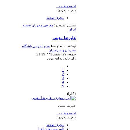
ادامه مطلب...
برچسب زدن:
مجری صحنه
منتشر شده در:
معرفی مجریان صحنه
ایران
علیرضا معینی
نوشته شده توسط
مدیر اجرایی باشگاه
مجریان و هنرمندان
جمعه, 29 اسفند 773 21:39
رای دادن به این مورد
1
2
3
4
5
(5 آرا)
علیرضا معینی
ادامه مطلب...
برچسب زدن:
مجری صحنه
داور مسابقات اجرا