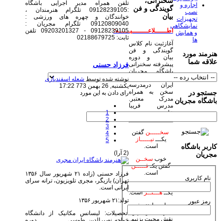
سخنرانی،
تلفن همراه مدیر اجرایی باشگاه
اجاره و
گویندگی و فن
:09128239105 تلگرام هنرمندان ،
نصب
بیان
خوانندگان و چهره های ورزشی :
تجهیزات
09120809040 تلگرام مجریان :
نمایشگاهی
09128239105 - 09203201327 تلفن
اطــــــلاعــــــــیــــــه:
و همایش
ثابت: 02188679725
ها
آغازثبت نام کلاس
گویندگی و فن
هنرمند مورد
بیان و دوره
علاقه شما
فرزاد حسنی
پیشرفته سخنرانی
باشگاه مجریان
وهنرمندان صحنه
نوشته شده توسط
شعله اسفندیاری
ایران درمدرسه
یکشنبه, 26 بهمن 773 17:22
سخن به همراه
جستجو در
رای دادن به این مورد
مدرک معتبر.
باشگاه مجریان
مدرس فریبا
1
علومی یزدی
2
3
سخـــــن
گفتن
4
یکـــ
نیـــــاز
5
است.
کاربر باشگاه
(2 آرا)
مجریان
خوب
سخــن
گفتن یکـ
فـــــن
است.
فرزاد حسنی (زاده ۲۱ شهریور سال ۱۳۵۶
نام کاربری
تهران) بازیگر، مجری تلویزیون، ترانه سرای
زیبا
سخـن
گفتن
ایرانی است.
یکــ
هـــنــر
است.
تولد:۲۱ شهریور ۱۳۵۶
رمز عبور
بیاییم با هنر خود
جهان بیاراییم و
تحصیلات: لیسانس مکانیک از دانشگاه
نقش محبت بزنیم.
خواجه نصیرالدین طوسی دوره