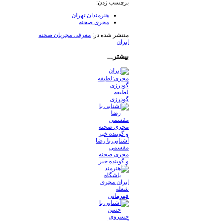
برچسب زدن:
هنرمندان تهران
مجری صحنه
منتشر شده در:
معرفی مجریان صحنه
ایران
بیشتر...
لطیفه
گودرزی
آشنایی با رضا
مقسمی
مجری صحنه
و گوینده خبر
شعله
قهرمانی