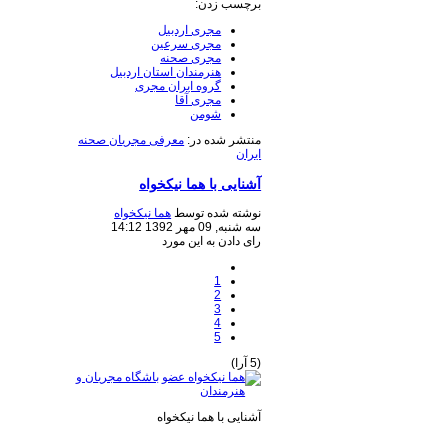
برچسب زدن:
مجری اردبیل
مجری سرعین
مجری صحنه
هنرمندان استان اردبیل
گروه ایران مجری
مجری آقا
شومن
منتشر شده در:
معرفی مجریان صحنه
ایران
آشنایی با هما نیکخواه
نوشته شده توسط
هما نیکخواه
سه شنبه, 09 مهر 1392 14:12
رای دادن به این مورد
1
2
3
4
5
(5 آرا)
آشنایی با هما نیکخواه