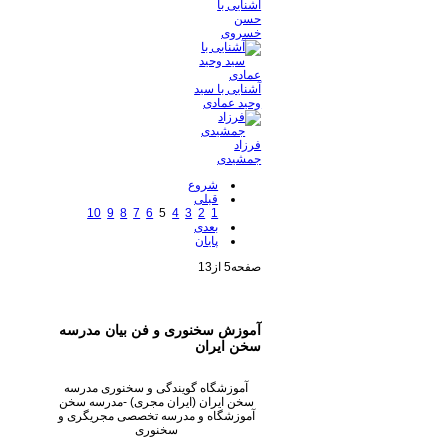
آشنایی با
حسن
خسروی
آشنایی با سید
وحید عمادی
فرزاد
جمشیدی
شروع
قبلی
10
9
8
7
6
5
4
3
2
1
بعدی
پایان
صفحه5 از13
آموزش سخنوری و فن بیان مدرسه
سخن ایران
آموزشگاه گویندگی و سخنوری مدرسه
سخن ایران (ایران مجری) -مدرسه سخن
آموزشگاه و مدرسه تخصصی مجریگری و
سخنوری