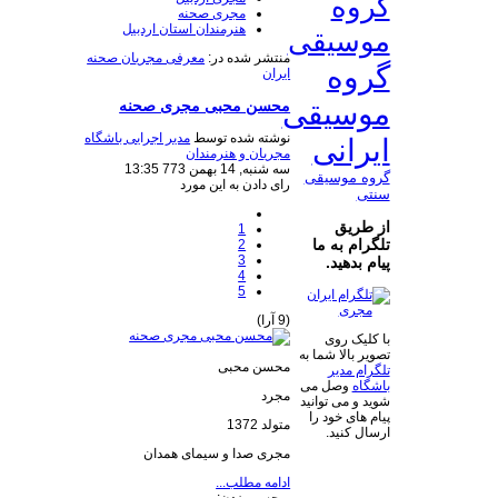
گروه
مجری صحنه
هنرمندان استان اردبیل
موسیقی
منتشر شده در:
معرفی مجریان صحنه
گروه
ایران
موسیقی
محسن محبی مجری صحنه
نوشته شده توسط
مدیر اجرایی باشگاه
ایرانی
مجریان و هنرمندان
سه شنبه, 14 بهمن 773 13:35
گروه موسیقی
رای دادن به این مورد
سنتی
از طریق
1
تلگرام به ما
2
3
پیام بدهید.
4
5
(9 آرا)
با کلیک روی
تصویر بالا شما به
محسن محبی
تلگرام مدیر
باشگاه
وصل می
مجرد
شوید و می توانید
پیام های خود را
متولد 1372
ارسال کنید.
مجری صدا و سیمای همدان
ادامه مطلب...