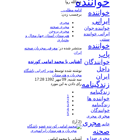
خواننده
عبدالله روا
ادامه مطلب...
خواننده
برچسب زدن:
ایرانی
مجری
مجری صحنه
خواننده جوان
مجری بروجن
ایرانی
خواننده
هنرمندان استان چهارمحال و
سنتی
بختیاری
خواننده
منتشر شده در:
معرفی مجریان صحنه
پاپ
ایران
خوانندگان
آشنایی با محمد امامی کورنده
داخل
نوشته شده توسط
مدیر اجرایی باشگاه
مجریان و هنرمندان
ایران
سه شنبه, 09 مهر 1392 17:28
زندگینامه
رای دادن به این مورد
زندگینامه
1
خواننده ها
2
زندگینامه
3
4
خوانندگان
5
مجری
مجری
مجری
(2 آرا)
خانم
صحنه
مجری صدا و
آشنایی با محمد امامی