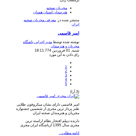
برچسب زدن:
مجریان صحنه
هنرمندان استان همدان
منتشر شده در:
معرفی مجریان صحنه
ایران
امیر قاسمی
نوشته شده توسط
مدیر اجرایی باشگاه
مجریان و هنرمندان
شنبه, 01 فروردين 774 18:11
رای دادن به این مورد
1
2
3
4
5
(3 آرا)
امیر قاسمی دارای نشان میکروفون طلایی
طنز پرداز ترین مجری از ششمین جشنواره
مجریان و هنرمندان صحنه ایران
دارنده دیپلم افتخار نظام اراسته ترین
مجری سال 1395 ازباشگاه ایران مجری
ادامه مطلب...