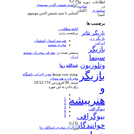
(3 آرا)
اطلاعات دوره ها
در
سایت
سخنوری
(کلیک
آشنایی با سید شمس الدین موسوی
کنید)
برچسب ها
ادامه مطلب...
بازیگر تئاتر
برچسب زدن:
بازیگر زن
هنرمند استان اصفهان
ایرانی
مجری صحنه
بازیگر
منتشر شده در:
معرفی مجریان صحنه
سینما
ایران
وتلوزیون
عبدالله روا
بازیگر
نوشته شده توسط
مدیر اجرایی باشگاه
مجریان و هنرمندان
شنبه, 08 فروردين 774 19:13
و
رای دادن به این مورد
هنرپیشه
1
2
3
بیوگرافی
4
بیوگرافی
5
خوانندگان
(5 آرا)