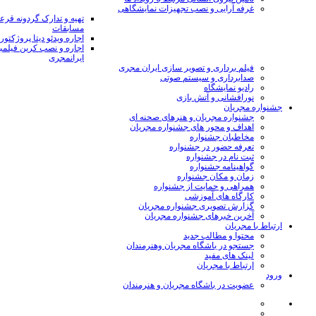
غرفه آرایی و نصب تجهیزات نمایشگاهی
تهیه و تدارک گردونه قر
مسابقات
اجاره ویدئو دیتا پروژکتور
اجاره و نصب کرین فیلمب
ایرانمجری
فیلم برداری و تصویر سازی ایران مجری
صدابرداری و سیستم صوتی
رادیو نمایشگاه
نورافشانی و آتش بازی
جشنواره مجریان
جشنواره مجریان و هنرهای صحنه ای
اهداف و محور های جشنواره مجریان
مخاطبان جشنواره
تعرفه حضور در جشنواره
ثبت نام در جشنواره
گواهینامه جشنواره
زمان و مکان جشنواره
همراهی و حمایت از جشنواره
کارگاه های آموزشی
گزارش تصویری جشنواره مجریان
آخرین خبرهای جشنواره مجریان
ارتباط با مجریان
محتوا و مطالب جدید
جستجو در باشگاه مجریان وهنرمندان
لینک های مفید
ارتباط با مجریان
ورود
عضویت در باشگاه مجریان و هنرمندان