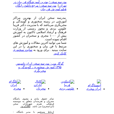
مدرسه سخن؛ بهترین آموزشگاه فن بیان در
تهران
|
مدرسه سخن؛ مرجع دانلود رایگان
فیلم آموزش فن بیان
مدرسه سخن ایران از بهترین مراکز
آموزشی در زمینه سخنوری و گویندگی و
مجریگری می‌باشد که با مدیریت دکتر فریبا
علومی یزدی و مجوز رسمی از وزارت
فرهنگ و ارشاد اسلامی تاکنون به آموزش
بیش از ۱۰۰۰ مجری و سخنران در کشور
اقدام نموده است.
شما می توانید آخرین مقالات و آموزش های
مرتبط با فن بیان و سخنوری را در این
سایت ببینید . برای ورود به
سایت سخنوری
کلیک کنید.
گوگل مپ : مدرسه سخن ایران تاسیس
۱۳۹۵ آموزش سخنوری ، گویندگی و
مجریگری
تمام حقوق مادی و معنوی باشگاه
مجریان و هنرمندان متعلق به موسسه
فرهنگی هنری شهریاران سخن
(ایرانمجری) می باشد.
1390ه.ش
ارتباط مستقیم با مدیر باشگاه :