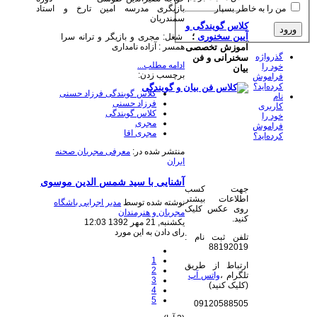
من را به خاطر بسپار
بازیگری مدرسه امین تارخ و استاد
سمندریان
کلاس گویندگی و
آیین سخنوری
؛
شغل: مجری و بازیگر و ترانه سرا
همسر : آزاده نامداری
آموزش تخصصی
گذرواژه
سخنرانی و فن
ادامه مطلب...
خود را
بیان
برچسب زدن:
فراموش
کرده‌اید؟
کلاس گویندگی فرزاد حسنی
نام
فرزاد حسنی
کاربری
کلاس گویندگی
خود را
مجری
فراموش
مجری اقا
کرده‌اید؟
منتشر شده در:
معرفی مجریان صحنه
ایران
آشنایی با سید شمس الدین موسوی
جهت کسب
اطلاعات بیشتر
نوشته شده توسط
مدیر اجرایی باشگاه
روی عکس کلیک
مجریان و هنرمندان
کنید.
یکشنبه, 21 مهر 1392 12:03
رای دادن به این مورد
تلفن ثبت نام :
88192019
1
ارتباط از طریق
2
تلگرام ،
واتس آپ
3
(کلیک کنید)
4
5
09120588505