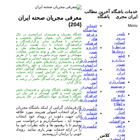
خدمات باشگاه
آخرین مطالب
ایران مجری
باشگاه
معرفی مجریان صحنه ایران
(204)
Menu
خدمات
نمایشگاه
تامین
و غرفه
باشگاه مجریان و هنرمندان ایرانمجری در حال
حاضر افتخار دارد بعنوان تشكل تخصصي و
نیروی
های
حرفه‌اي، با همکاری سایر برگزاركنندگان و
انسانی
فرهنگی
ارائه‌دهندگان خدمات با درك اهميت برگزاري
مرتبط با
اجاره و
شايسته گردهمايي‌ها و جشنواره‌هاي ملي و
رویداد ها
بين‌المللي در جلب نظر و توجه مدعوين، مقامات،
نصب
میهمانان و عموم مردم مأموريت خود را از طريق
فیلم
کرین
مشاوره‌، آموزش، تأمين نيروي انساني و تجهيزات،
برداری و
فیلمبرداری
ارائه و پياده‌سازي راه‌حل‌هاي جامع و ارائه خدمات
تصویر
ایرانمجری
منحصربه فرد براي مشتريان و خلق راه‌كارهاي
سازی
هوشمندانه براي آنها در زمينه‌هاي گوناگون انجام
نورافشانی
داده و با تأكيد بر افزايش كيفيت ارائه خدمات،
ایران
و خدمات
تجربه‌اي خوشايند از مراسم را در ذهن
مجری
آتش بازی
برگزاركنندگان و شركت‌كنندگان حاضر در برنامه به
صدابرداری
ایمن
يادگار گذارد.
و سیستم
ایرانمجری
از اهم وظایف باشگاه مجریان و هنرمندان بخش
صوتی
خدمات
آموزش است و کلاس گویندگی و فن بیان این
رادیو
حرفه ای
باشگاه با همکاری جهاد دانشگاهی در حال پذیرش
نمایشگاه
فیلمبرداری
فراگیران است.
و اطلاع
و
کارفرمایان گرامی از اینکه باشگاه مجریان
رسانی
عکسبرداری
را برای انتخاب اصولی هنرمند مورد علاقه
اخبار
خدمات
اتان جهت دعوت در رویداد خود انتخاب
محیطی
فیلمبرداری
نموده اید ، سپاسگزاریم و درخواست می
نورافشانی
و
نماییم تا با رهنمود ها و نکته نظرات خود ما
و آتش
عکسبرداری
را در ارایه خدمات بهتر یاری نمایید. رویداد
بازی
خوبی را برایتان آرزومندیم.
مدرن
کلاس
ایرانمجری