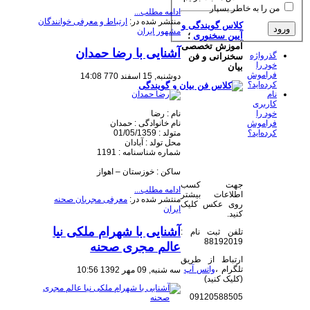
من را به خاطر بسپار
ادامه مطلب...
منتشر شده در:
ارتباط و معرفی خوانندگان
کلاس گویندگی و
مشهور ایران
آیین سخنوری
؛
آموزش تخصصی
آشنایی با رضا حمدان
گذرواژه
سخنرانی و فن
خود را
بیان
فراموش
دوشنبه, 15 اسفند 770 14:08
کرده‌اید؟
نام
کاربری
خود را
​نام : رضا
فراموش
نام خانوادگی : حمدان
کرده‌اید؟
متولد : 01/05/1359
محل تولد : آبادان
شماره شناسنامه : 1191
ساکن : خوزستان – اهواز
جهت کسب
ادامه مطلب...
اطلاعات بیشتر
منتشر شده در:
معرفی مجریان صحنه
روی عکس کلیک
ایران
کنید.
آشنایی با شهرام ملکی نیا
تلفن ثبت نام :
88192019
عالم مجری صحنه
ارتباط از طریق
تلگرام ،
واتس آپ
سه شنبه, 09 مهر 1392 10:56
(کلیک کنید)
09120588505