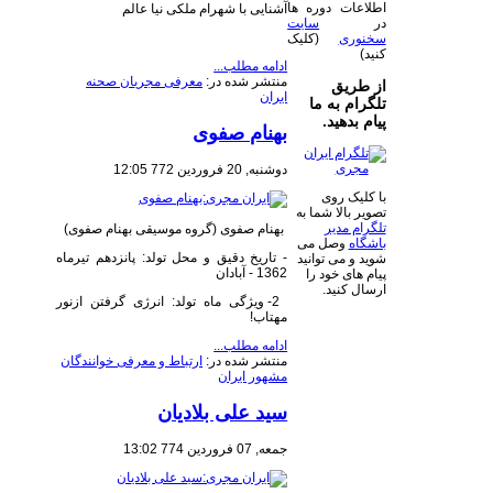
اطلاعات دوره ها
آشنایی با شهرام ملکی نیا عالم
در
سایت
سخنوری
(کلیک
کنید)
ادامه مطلب...
منتشر شده در:
معرفی مجریان صحنه
از طریق
ایران
تلگرام به ما
پیام بدهید.
بهنام صفوی
دوشنبه, 20 فروردين 772 12:05
با کلیک روی
تصویر بالا شما به
تلگرام مدیر
بهنام صفوی (گروه موسیقی بهنام صفوی)
باشگاه
وصل می
- تاریخ دقیق و محل تولد: پانزدهم تیرماه
شوید و می توانید
1362 - آبادان
پیام های خود را
ارسال کنید.
2- ویژگی ماه تولد: انرژی گرفتن ازنور
مهتاب!
ادامه مطلب...
منتشر شده در:
ارتباط و معرفی خوانندگان
مشهور ایران
سید علی بلادیان
جمعه, 07 فروردين 774 13:02