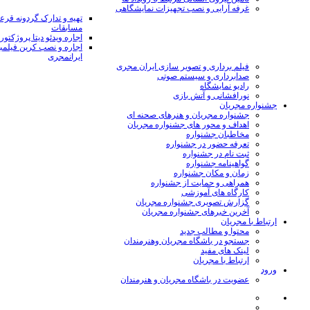
غرفه آرایی و نصب تجهیزات نمایشگاهی
تهیه و تدارک گردونه قر
مسابقات
اجاره ویدئو دیتا پروژکتور
اجاره و نصب کرین فیلمب
ایرانمجری
فیلم برداری و تصویر سازی ایران مجری
صدابرداری و سیستم صوتی
رادیو نمایشگاه
نورافشانی و آتش بازی
جشنواره مجریان
جشنواره مجریان و هنرهای صحنه ای
اهداف و محور های جشنواره مجریان
مخاطبان جشنواره
تعرفه حضور در جشنواره
ثبت نام در جشنواره
گواهینامه جشنواره
زمان و مکان جشنواره
همراهی و حمایت از جشنواره
کارگاه های آموزشی
گزارش تصویری جشنواره مجریان
آخرین خبرهای جشنواره مجریان
ارتباط با مجریان
محتوا و مطالب جدید
جستجو در باشگاه مجریان وهنرمندان
لینک های مفید
ارتباط با مجریان
ورود
عضویت در باشگاه مجریان و هنرمندان