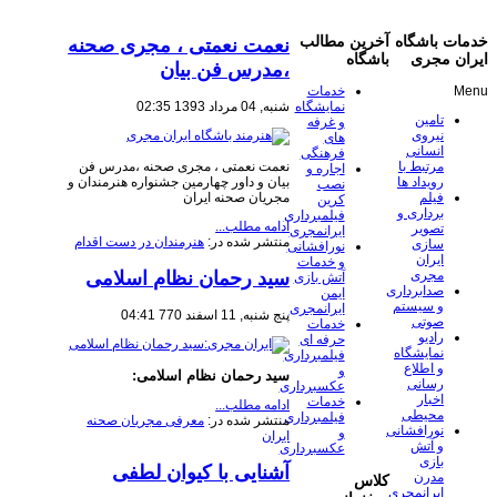
خدمات باشگاه
آخرین مطالب
نعمت نعمتی ، مجری صحنه
ایران مجری
باشگاه
،مدرس فن بیان
Menu
خدمات
شنبه, 04 مرداد 1393 02:35
نمایشگاه
تامین
و غرفه
نیروی
های
انسانی
فرهنگی
نعمت نعمتی ، مجری صحنه ،مدرس فن
مرتبط با
اجاره و
بیان و داور چهارمین جشنواره هنرمندان و
رویداد ها
نصب
مجریان صحنه ایران
فیلم
کرین
برداری و
فیلمبرداری
ادامه مطلب...
تصویر
ایرانمجری
منتشر شده در:
هنرمندان در دست اقدام
سازی
نورافشانی
ایران
و خدمات
سید رحمان نظام اسلامی
مجری
آتش بازی
صدابرداری
ایمن
و سیستم
ایرانمجری
پنج شنبه, 11 اسفند 770 04:41
صوتی
خدمات
رادیو
حرفه ای
نمایشگاه
فیلمبرداری
و اطلاع
و
سید رحمان نظام اسلامی:
رسانی
عکسبرداری
اخبار
خدمات
ادامه مطلب...
محیطی
فیلمبرداری
منتشر شده در:
معرفی مجریان صحنه
نورافشانی
و
ایران
و آتش
عکسبرداری
بازی
آشنایی با کیوان لطفی
مدرن
کلاس
ایرانمجری