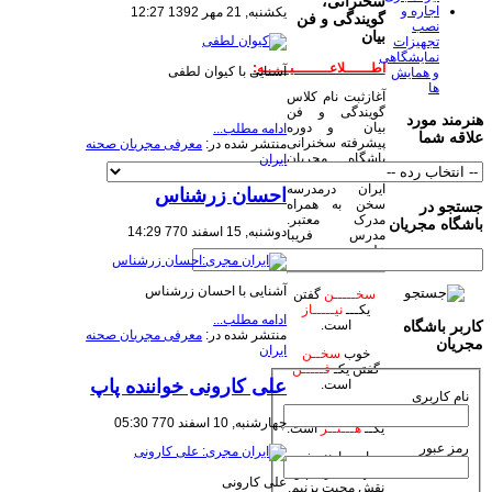
سخنرانی،
اجاره و
یکشنبه, 21 مهر 1392 12:27
گویندگی و فن
نصب
بیان
تجهیزات
نمایشگاهی
اطــــــلاعــــــــیــــــه:
آشنایی با کیوان لطفی
و همایش
ها
آغازثبت نام کلاس
گویندگی و فن
هنرمند مورد
بیان و دوره
ادامه مطلب...
علاقه شما
پیشرفته سخنرانی
منتشر شده در:
معرفی مجریان صحنه
باشگاه مجریان
ایران
وهنرمندان صحنه
ایران درمدرسه
احسان زرشناس
سخن به همراه
جستجو در
مدرک معتبر.
باشگاه مجریان
دوشنبه, 15 اسفند 770 14:29
مدرس فریبا
علومی یزدی
آشنایی با احسان زرشناس
سخـــــن
گفتن
یکـــ
نیـــــاز
ادامه مطلب...
است.
کاربر باشگاه
منتشر شده در:
معرفی مجریان صحنه
مجریان
ایران
خوب
سخــن
گفتن یکـ
فـــــن
علی کارونی خواننده پاپ
است.
نام کاربری
زیبا
سخـن
گفتن
چهارشنبه, 10 اسفند 770 05:30
یکــ
هـــنــر
است.
رمز عبور
بیاییم با هنر خود
جهان بیاراییم و
علی کارونی
نقش محبت بزنیم.