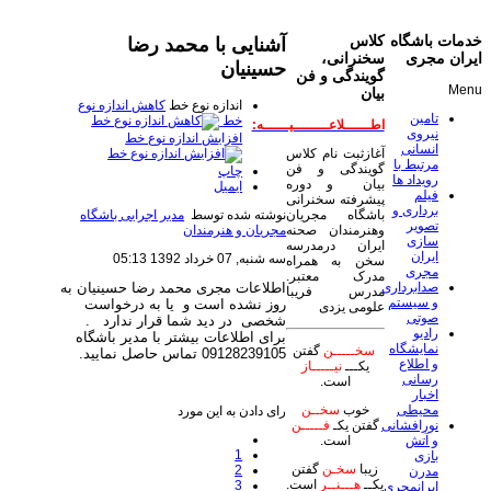
خدمات باشگاه
کلاس
آشنایی با محمد رضا
ایران مجری
سخنرانی،
حسینیان
گویندگی و فن
Menu
بیان
اندازه نوع خط
کاهش اندازه نوع
تامین
خط
اطــــــلاعــــــــیــــــه:
نیروی
افزایش اندازه نوع خط
انسانی
آغازثبت نام کلاس
مرتبط با
گویندگی و فن
چاپ
رویداد ها
بیان و دوره
ایمیل
فیلم
پیشرفته سخنرانی
برداری و
نوشته شده توسط
مدیر اجرایی باشگاه
باشگاه مجریان
تصویر
مجریان و هنرمندان
وهنرمندان صحنه
سازی
ایران درمدرسه
ایران
سه شنبه, 07 خرداد 1392 05:13
سخن به همراه
مجری
مدرک معتبر.
اطلاعات مجری محمد رضا حسینیان به
صدابرداری
مدرس فریبا
و سیستم
روز نشده است و یا به درخواست
علومی یزدی
صوتی
شخصی
در دید شما قرار ندارد
.
رادیو
برای اطلاعات بیشتر با مدیر باشگاه
نمایشگاه
سخـــــن
گفتن
09128239105 تماس حاصل نمایید.
و اطلاع
یکـــ
نیـــــاز
رسانی
است.
اخبار
محیطی
خوب
سخــن
رای دادن به این مورد
نورافشانی
گفتن یکـ
فـــــن
و آتش
است.
1
بازی
زیبا
سخـن
گفتن
2
مدرن
یکــ
هـــنــر
است.
3
ایرانمجری