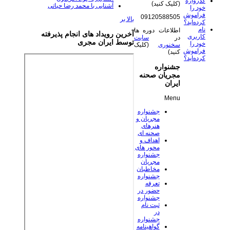
گذرواژه
(کلیک کنید)
آشنایی با محمد رضا حیاتی
خود را
فراموش
09120588505
بالا بر
کرده‌اید؟
نام
اطلاعات دوره ها
آخرین رویداد های انجام پذیرفته
کاربری
در
سایت
توسط ایران مجری
خود را
سخنوری
(کلیک
فراموش
کنید)
کرده‌اید؟
جشنواره
مجریان صحنه
ایران
Menu
جشنواره
مجریان و
هنرهای
صحنه ای
اهداف و
محور های
جشنواره
مجریان
مخاطبان
جشنواره
تعرفه
حضور در
جشنواره
ثبت نام
در
جشنواره
گواهینامه