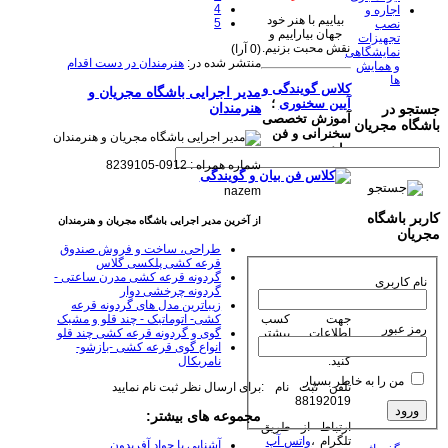
4
اجاره و
بیاییم با هنر خود
5
نصب
جهان بیاراییم و
تجهیزات
نقش محبت بزنیم.
(0 آرا)
نمایشگاهی
منتشر شده در:
هنرمندان در دست اقدام
و همایش
ها
کلاس گویندگی و
مدیر اجرایی باشگاه مجریان و
آیین سخنوری
؛
هنرمندان
جستجو در
آموزش تخصصی
باشگاه مجریان
سخنرانی و فن
بیان
شماره همراه : 0912-8239105
nazem
کاربر باشگاه
از آخرین مدیر اجرایی باشگاه مجریان و هنرمندان
مجریان
طراحی، ساخت و فروش صندوق
قرعه کشی پلکسی گلاس
گردونه قرعه کشی مدرن ساعتی -
نام کاربری
گردونه چرخشی دوار
زیباترین مدل های گردونه قرعه
جهت کسب
کشی- اتوماتیک - چند قلو و مشبک
رمز عبور
اطلاعات بیشتر
گوی و گردونه قرعه کشی چند قلو
روی عکس کلیک
انواع گوی قرعه کشی -بازشو-
کنید.
نامریکال
من را به خاطر بسپار
تلفن ثبت نام :
برای ارسال نظر ثبت نام نمایید
88192019
مجموعه های بیشتر:
ارتباط از طریق
تلگرام ،
واتس آپ
آشنایی با جواد آفریدون