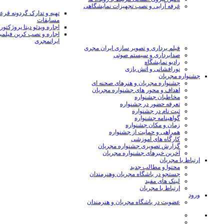
غرفه آرایی و نصب تجهیزات نمایشگاهی
تهیه و تدارک گردونه قر
مسابقات
اجاره ویدئو دیتا پروژکتور
اجاره و نصب کرین فیلمب
ایرانمجری
فیلم برداری و تصویر سازی ایران مجری
صدابرداری و سیستم صوتی
رادیو نمایشگاه
نورافشانی و آتش بازی
جشنواره مجریان
جشنواره مجریان و هنرهای صحنه ای
اهداف و محور های جشنواره مجریان
مخاطبان جشنواره
تعرفه حضور در جشنواره
ثبت نام در جشنواره
گواهینامه جشنواره
زمان و مکان جشنواره
همراهی و حمایت از جشنواره
کارگاه های آموزشی
گزارش تصویری جشنواره مجریان
آخرین خبرهای جشنواره مجریان
ارتباط با مجریان
محتوا و مطالب جدید
جستجو در باشگاه مجریان وهنرمندان
لینک های مفید
ارتباط با مجریان
ورود
عضویت در باشگاه مجریان و هنرمندان