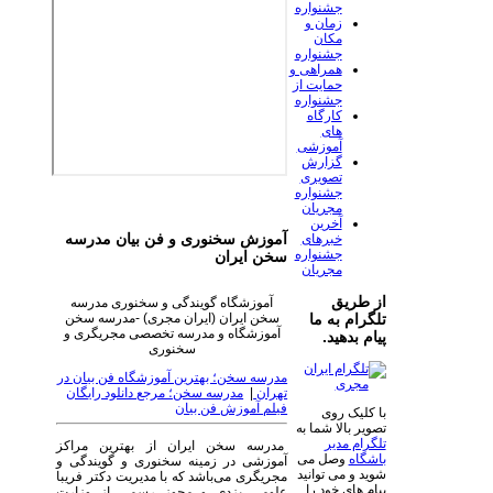
جشنواره
زمان و
مکان
جشنواره
همراهی و
حمایت از
جشنواره
کارگاه
های
آموزشی
گزارش
تصویری
جشنواره
مجریان
آخرین
آموزش سخنوری و فن بیان مدرسه
خبرهای
جشنواره
سخن ایران
مجریان
از طریق
آموزشگاه گویندگی و سخنوری مدرسه
سخن ایران (ایران مجری) -مدرسه سخن
تلگرام به ما
آموزشگاه و مدرسه تخصصی مجریگری و
پیام بدهید.
سخنوری
مدرسه سخن؛ بهترین آموزشگاه فن بیان در
تهران
|
مدرسه سخن؛ مرجع دانلود رایگان
فیلم آموزش فن بیان
با کلیک روی
تصویر بالا شما به
تلگرام مدیر
مدرسه سخن ایران از بهترین مراکز
باشگاه
وصل می
آموزشی در زمینه سخنوری و گویندگی و
شوید و می توانید
مجریگری می‌باشد که با مدیریت دکتر فریبا
پیام های خود را
علومی یزدی و مجوز رسمی از وزارت