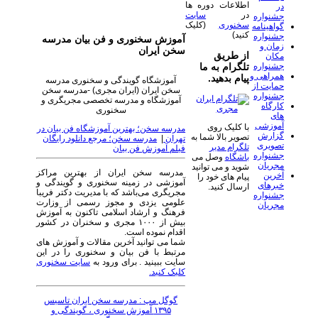
اطلاعات دوره ها
در
در
سایت
جشنواره
سخنوری
(کلیک
گواهینامه
کنید)
جشنواره
آموزش سخنوری و فن بیان مدرسه
زمان و
سخن ایران
از طریق
مکان
جشنواره
تلگرام به ما
همراهی و
پیام بدهید.
آموزشگاه گویندگی و سخنوری مدرسه
حمایت از
سخن ایران (ایران مجری) -مدرسه سخن
جشنواره
آموزشگاه و مدرسه تخصصی مجریگری و
کارگاه
سخنوری
های
آموزشی
با کلیک روی
مدرسه سخن؛ بهترین آموزشگاه فن بیان در
گزارش
تصویر بالا شما به
تهران
|
مدرسه سخن؛ مرجع دانلود رایگان
تصویری
تلگرام مدیر
فیلم آموزش فن بیان
جشنواره
باشگاه
وصل می
مجریان
شوید و می توانید
مدرسه سخن ایران از بهترین مراکز
آخرین
پیام های خود را
آموزشی در زمینه سخنوری و گویندگی و
خبرهای
ارسال کنید.
مجریگری می‌باشد که با مدیریت دکتر فریبا
جشنواره
علومی یزدی و مجوز رسمی از وزارت
مجریان
فرهنگ و ارشاد اسلامی تاکنون به آموزش
بیش از ۱۰۰۰ مجری و سخنران در کشور
اقدام نموده است.
شما می توانید آخرین مقالات و آموزش های
مرتبط با فن بیان و سخنوری را در این
سایت ببینید . برای ورود به
سایت سخنوری
کلیک کنید.
گوگل مپ : مدرسه سخن ایران تاسیس
۱۳۹۵ آموزش سخنوری ، گویندگی و