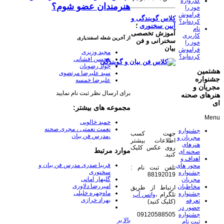
گذرواژه
هنرمندان عضو شوم؟
خود را
فراموش
کلاس گویندگی و
کرده‌اید؟
آیین سخنوری
؛
نام
آموزش تخصصی
کاربری
از آخرین شعله اسفندیاری
سخنرانی و فن
خود را
بیان
فراموش
مجید وزیری
کرده‌اید؟
محسن افشانی
جواد رضویان
هشتمین
سید علیرضا مرتضوی
جشنواره
علیرضا خمسه
مجریان و
برای ارسال نظر ثبت نام نمایید
هنرهای صحنه
ای
مجموعه های بیشتر:
Menu
حمید خالویی
نعمت نعمتی ، مجری صحنه
جشنواره
جهت کسب
،مدرس فن بیان
مجریان و
اطلاعات بیشتر
هنرهای
روی عکس کلیک
موارد مرتبط
صحنه ای
کنید.
اهداف و
فریبا صدری مدرس فن بیان و
محور های
تلفن ثبت نام :
سخنوری
جشنواره
88192019
گلبهار امانی
مجریان
امیررضا دلاوری
مخاطبان
ارتباط از طریق
ماه‌چهره خلیلی
جشنواره
تلگرام ،
واتس آپ
بهراد خرازی
تعرفه
(کلیک کنید)
حضور در
جشنواره
09120588505
بالا بر
ثبت نام