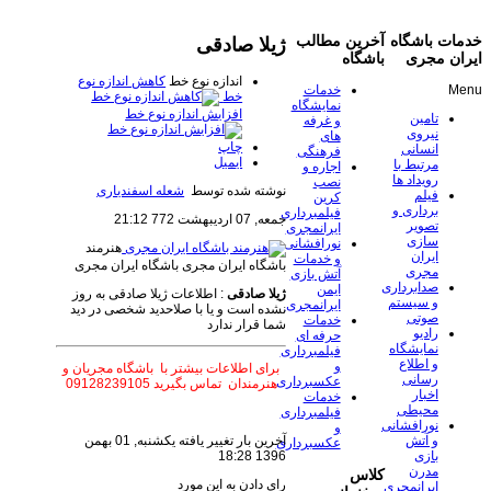
خدمات باشگاه
آخرین مطالب
ژیلا صادقی
ایران مجری
باشگاه
اندازه نوع خط
کاهش اندازه نوع
Menu
خدمات
خط
نمایشگاه
افزایش اندازه نوع خط
تامین
و غرفه
نیروی
های
چاپ
انسانی
فرهنگی
ایمیل
مرتبط با
اجاره و
رویداد ها
نصب
نوشته شده توسط
شعله اسفندیاری
فیلم
کرین
برداری و
فیلمبرداری
جمعه, 07 ارديبهشت 772 21:12
تصویر
ایرانمجری
سازی
نورافشانی
هنرمند
ایران
و خدمات
باشگاه ایران مجری
باشگاه ایران مجری
مجری
آتش بازی
صدابرداری
ایمن
ژیلا صادقی
: اطلاعات ژیلا صادقی به روز
و سیستم
ایرانمجری
نشده است و یا با صلاحدید شخصی در دید
صوتی
خدمات
شما قرار ندارد
رادیو
حرفه ای
نمایشگاه
فیلمبرداری
و اطلاع
و
برای اطلاعات بیشتر با باشگاه مجریان و
رسانی
عکسبرداری
هنرمندان تماس بگیرید 09128239105
اخبار
خدمات
محیطی
فیلمبرداری
نورافشانی
و
آخرین بار تغییر یافته یکشنبه, 01 بهمن
و آتش
عکسبرداری
1396 18:28
بازی
مدرن
کلاس
رای دادن به این مورد
ایرانمجری