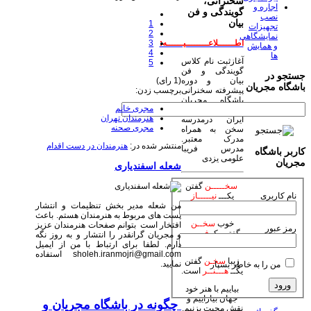
سخنرانی،
اجاره و
گویندگی و فن
نصب
بیان
1
تجهیزات
2
نمایشگاهی
3
اطــــــلاعــــــــیــــــه:
و همایش
4
ها
آغازثبت نام کلاس
5
گویندگی و فن
جستجو در
(1 رای)
بیان و دوره
باشگاه مجریان
برچسب زدن:
پیشرفته سخنرانی
باشگاه مجریان
مجری خانم
وهنرمندان صحنه
هنرمندان تهران
ایران درمدرسه
مجری صحنه
سخن به همراه
مدرک معتبر.
منتشر شده در:
هنرمندان در دست اقدام
مدرس فریبا
کاربر باشگاه
علومی یزدی
مجریان
شعله اسفندیاری
سخـــــن
گفتن
نام کاربری
یکـــ
نیـــــاز
من شعله مدیر بخش تنظیمات و انتشار
است.
پست های مربوط به هنرمندان هستم. باعث
خوب
سخــن
افتخار است بتوانم صفحات هنرمندان عزیز
رمز عبور
گفتن یکـ
فـــــن
و مجریان گرانقدر را انتشار و به روز نگه
است.
دارم. لطفا برای ارتباط با من از ایمیل
sholeh.iranmojri@gmail.com استفاده
زیبا
سخـن
گفتن
نمایید.
من را به خاطر بسپار
یکــ
هـــنــر
است.
بیاییم با هنر خود
جهان بیاراییم و
چگونه در باشگاه مجریان و
نقش محبت بزنیم.