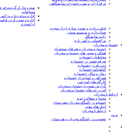
غرفه آرایی و نصب تجهیزات نمایشگاهی
تهیه و تدارک گردونه قر
مسابقات
اجاره ویدئو دیتا پروژکتور
اجاره و نصب کرین فیلمب
ایرانمجری
فیلم برداری و تصویر سازی ایران مجری
صدابرداری و سیستم صوتی
رادیو نمایشگاه
نورافشانی و آتش بازی
جشنواره مجریان
جشنواره مجریان و هنرهای صحنه ای
اهداف و محور های جشنواره مجریان
مخاطبان جشنواره
تعرفه حضور در جشنواره
ثبت نام در جشنواره
گواهینامه جشنواره
زمان و مکان جشنواره
همراهی و حمایت از جشنواره
کارگاه های آموزشی
گزارش تصویری جشنواره مجریان
آخرین خبرهای جشنواره مجریان
ارتباط با مجریان
محتوا و مطالب جدید
جستجو در باشگاه مجریان وهنرمندان
لینک های مفید
ارتباط با مجریان
ورود
عضویت در باشگاه مجریان و هنرمندان