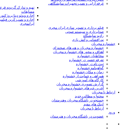
غرفه آرایی و نصب تجهیزات نمایشگاهی
تهیه و تدارک گردونه قر
مسابقات
اجاره ویدئو دیتا پروژکتور
اجاره و نصب کرین فیلمب
ایرانمجری
فیلم برداری و تصویر سازی ایران مجری
صدابرداری و سیستم صوتی
رادیو نمایشگاه
نورافشانی و آتش بازی
جشنواره مجریان
جشنواره مجریان و هنرهای صحنه ای
اهداف و محور های جشنواره مجریان
مخاطبان جشنواره
تعرفه حضور در جشنواره
ثبت نام در جشنواره
گواهینامه جشنواره
زمان و مکان جشنواره
همراهی و حمایت از جشنواره
کارگاه های آموزشی
گزارش تصویری جشنواره مجریان
آخرین خبرهای جشنواره مجریان
ارتباط با مجریان
محتوا و مطالب جدید
جستجو در باشگاه مجریان وهنرمندان
لینک های مفید
ارتباط با مجریان
ورود
عضویت در باشگاه مجریان و هنرمندان