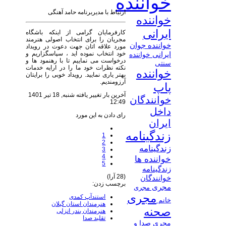
خواننده
ارتباط با مدیربرنامه حامد آهنگی
خواننده
ایرانی
کارفرمایان گرامی از اینکه باشگاه
مجریان را برای انتخاب اصولی هنرمند
خواننده جوان
مورد علاقه اتان جهت دعوت در رویداد
خود انتخاب نموده اید ، سپاسگزاریم و
ایرانی
خواننده
درخواست می نماییم تا با رهنمود ها و
سنتی
نکته نظرات خود ما را در ارایه خدمات
خواننده
بهتر یاری نمایید. رویداد خوبی را برایتان
آرزومندیم.
پاپ
آخرین بار تغییر یافته شنبه, 18 تیر 1401
خوانندگان
12:49
داخل
رای دادن به این مورد
ایران
زندگینامه
1
2
زندگینامه
3
4
خواننده ها
5
زندگینامه
(28 آرا)
خوانندگان
برچسب زدن:
مجری
مجری
مجری
استندآپ کمدی
خانم
هنرمندان استان گیلان
صحنه
هنرمندان بندر انزلی
تقلید صدا
مجری صدا و