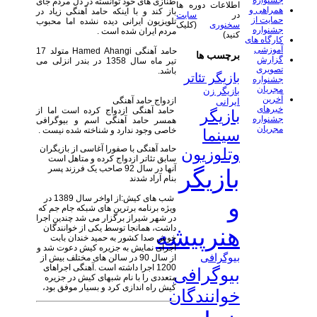
جشنواره
طنازی های خود توانسته در دل مردم جای
اطلاعات دوره ها
همراهی و
باز کند و با اینکه حامد آهنگی زیاد در
در
سایت
حمایت از
تلویزیون ایرانی دیده نشده اما محبوب
سخنوری
(کلیک
جشنواره
مردم ایران شده است .
کنید)
کارگاه های
آموزشی
حامد آهنگی Hamed Ahangi متولد 17
برچسب ها
گزارش
تیر ماه سال 1358 در بندر انزلی می
تصویری
باشد.
بازیگر تئاتر
جشنواره
مجریان
بازیگر زن
آخرین
ازدواج حامد آهنگی
ایرانی
خبرهای
​​حامد آهنگی ازدواج کرده است اما از
بازیگر
جشنواره
همسر حامد آهنگی اسم و بیوگرافی
مجریان
خاصی وجود ندارد و شناخته شده نیست .
سینما
حامد آهنگی با صفورا آغاسی از بازیگران
وتلوزیون
سابق تئاتر ازدواج کرده و متاهل است
آنها در سال 92 صاحب یک فرزند پسر
بازیگر
بنام آراد شدند
شب های کیش:از اواخر سال 1389 در
و
ویژه برنامه برترین های شبکه جام جم که
در شهر شیراز برگزار می شد چندین اجرا
داشت، همانجا توسط یکی از خوانندگان
هنرپیشه
خوش صدا کشور به حمید خندان بابت
اجرای نمایش به جزیره کیش دعوت شد و
بیوگرافی
از سال 90 در سالن های مختلف بیش از
1200 اجرا داشته است .آهنگی اجراهای
بیوگرافی
متعددی را با نام شبهای کیش در جزیره
کیش راه اندازی کرد و بسیار موفق بود،
خوانندگان