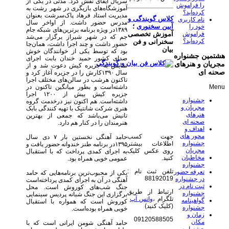
سریال ایفای نقش کرد. مدتی در یکی از
را فراموش
آموزشگاه‌های بازیگری در شهر رشت به
کرده‌اید؟
مدیریت استاد فرهاد پاک‌سرشت بعنوان
کلاس گویندگی و
نام کاربری
مدرس حضور داشت. از اواخر سال
آیین سخنوری
؛
خود را
۱۳۸۹در ویژه برنامه برترین‌های شبکه جام
فراموش
آموزش تخصصی
جم که در شهر شیراز برگزار می‌شد
کرده‌اید؟
سخنرانی و فن
حضور داشت و چند اجرا داشت، همان‌جا
بیان
بود که توسط یکی از خوانندگان خوش
هشتمین جشنواره
صدای کشور حمید خندان بابت اجرای
مجریان و هنرهای
نمایش به جزیره کیش دعوت شد و از
صحنه ای
سال ۱۳۹۰کارش را در جزیره آغاز کرد و
تاکنون هرشب در سالن‌های مختلف اجرا
داشته‌است و بطور میانگین تاکنون در
Menu
جزیره کیش بیش از ۱۲۰۰ اجرا
جشنواره
داشته‌است. هم اکنون نیز درخدمت گروه
مجریان و
هنری شرکت شانتیک با تهیه کنندگی بابک
هنرهای
تانیش می‌باشد که جمعی از بهترین
صحنه ای
هنرمندان را در کنار هم دارد.
اهداف و
محور های
جهت کسب
حامد آهنگی نخستین بار ۷ دی سال
جشنواره
اطلاعات بیشتر
۱۳۹۵در برنامه طنز خندوانه حضور یافت و
مجریان
روی عکس کلیک
به اجرای کمدی پرداخت که با استقبال
مخاطبان
کنید.
عمومی خوبی همراه بود.
جشنواره
تلفن ثبت نام :
تعرفه حضور
یکی از محبوب‌ترین برنامه‌هایی که حامد
88192019
در جشنواره
آهنگی در آن به اجرای کمدی پرداخته‌است
ثبت نام در
جنگ شب‌های کوروش است. محل
ارتباط از طریق
جشنواره
برگزاری این جنگ شبانه پردیس سینمایی
تلگرام ،
واتس آپ
گواهینامه
کوروش است که همواره با استقبال
(کلیک کنید)
جشنواره
خوبی همراه بوده‌است.
زمان و
09120588505
مکان
حامد آهنگی شومن ایرانی است که با