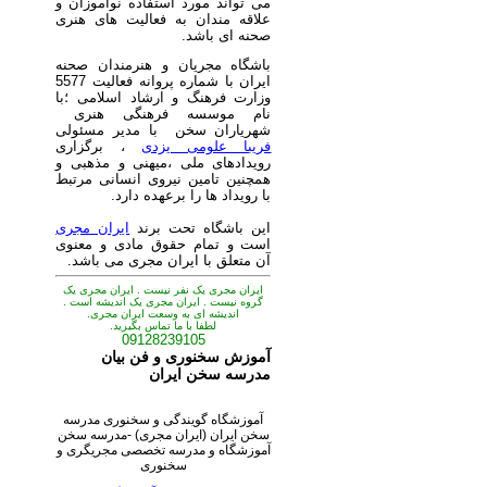
می تواند مورد استفاده نوآموزان و
علاقه مندان به فعالیت های هنری
صحنه ای باشد.
باشگاه مجریان و هنرمندان صحنه
ایران با شماره پروانه فعالیت 5577
وزارت فرهنگ و ارشاد اسلامی ؛با
نام موسسه فرهنگی هنری
شهریاران سخن با مدیر مسئولی
فریبا علومی یزدی
، برگزاری
رویدادهای ملی ،میهنی و مذهبی و
همچنین تامین نیروی انسانی مرتبط
با رویداد ها را برعهده دارد.
این باشگاه تحت برند
ایران مجری
است و تمام حقوق مادی و معنوی
آن متعلق با ایران مجری می باشد.
ایران مجری یک نفر نیست . ایران مجری یک
گروه نیست . ایران مجری یک اندیشه است .
اندیشه ای به وسعت ایران مجری.
لطفا با ما تماس بگیرید.
09128239105
آموزش سخنوری و فن بیان
مدرسه سخن ایران
آموزشگاه گویندگی و سخنوری مدرسه
سخن ایران (ایران مجری) -مدرسه سخن
آموزشگاه و مدرسه تخصصی مجریگری و
سخنوری