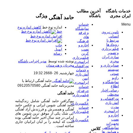
خدمات باشگاه
آخرین مطالب
ویژگی
ایران مجری
باشگاه
حامد آهنگی
Menu
خدمات
اندازه نوع خط
کاهش اندازه نوع
نمایشگاه
خط
تامین نیروی
و غرفه
افزایش اندازه نوع خط
انسانی
های
مرتبط با
فرهنگی
رویداد ها
چاپ
اجاره و
فیلم برداری
ایمیل
نصب
و تصویر
رسانه
کرین
سازی ایران
فیلمبرداری
نوشته شده توسط
مدیر اجرایی باشگاه
مجری
ایرانمجری
مجریان و هنرمندان
صدابرداری و
نورافشانی
سیستم
و خدمات
چهارشنبه, 26 -2668 19:32
صوتی
آتش بازی
رادیو
ایمن
حامد آهنگی
ارتباط با
نمایشگاه و
ایرانمجری
مدیربرنامه حامد آهنگی 09120570580
اطلاع
خدمات
رسانی اخبار
حرفه ای
حامد آهنگی
محیطی
فیلمبرداری
نورافشانی و
و
بیوگرافی حامد آهنگی شامل زندگینامه
آتش بازی
عکسبرداری
حامد اهنگی شومن ایرانی و عکس حامد
مدرن
خدمات
آهنگی و همسرش و فرزندش آراد آهنگی
ایرانمجری
فیلمبرداری
.بی شک یکی از موفق ترین شومن های
اجاره و
و
ایرانی در چند سال اخیر حامد آهنگی بوده
نصب
عکسبرداری
است که لبخند را بر لبان ایرانیان جاری
تجهیزات
ساخته است .
نمایشگاهی
کلاس
و همایش ها