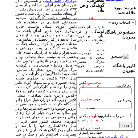
سخنرانی،
بیوگرافی حامد آهنگی
و همسرش : در
شهرستان بندر انزلی بدنیا آمد و از سال
گویندگی و فن
هنرمند مورد
۱۳۷۲ کار هنری را آغاز کرد و وارد یکی از
بیان
علاقه شما
گروه‌های نمایشی بندرانزلی شد. باحضور
در نمایش درامبه کارگردانی مرحوم
اطــــــلاعــــــــیــــــه:
محمدعلی انتظاری در جشنواره تاتر
دانش آموزی استان توانست جایزه
آغازثبت نام کلاس
بازیگری بگیرد. همین اتفاق باعث شد
گویندگی و فن
جستجو در باشگاه
جدی تر به هنر بازیگری بپردازد. از همان
بیان و دوره
مجریان
سال به بعد در کنار تحصیل در نمایش‌های
پیشرفته سخنرانی
مختلف حضور پیدا کرد. از جمله جنگنامه
باشگاه مجریان
غلامان به کارگردانی وحید درویشی و
وهنرمندان صحنه
شب هزار و یکم به کارگردانی بهنام علی
ایران درمدرسه
بخشی که به نوشته استاد بیضائی بود و
سخن به همراه
همین‌طور بازی در تاترهای بانوآئویی-کلاه
مدرک معتبر.
– هابیل وقابیل- صحبت‌های درگوشی-
کاربر باشگاه
مدرس فریبا
مرگ یزگرد- ارش- بعداز یک نمایش-
علومی یزدی
مجریان
اهانت به تماشاگرورا در کارنامه دارد. از
سال ۱۳۸۰ تاکنون در جنگهای شبانه
زیادی حضور دارد و نمایشهای کوتاه طنز
سخـــــن
گفتن
نام کاربری
زیادی را نوشته و کارگردانی کرده‌است
یکـــ
نیـــــاز
مانند سفر پرماجرا- کنکور- ماهواره ۱و۲
است.
–کلاس درس- داماد تصادفی- منشی
خوب
سخــن
رمز عبور
قلابی- جزیره آدم خواران-غول چراغ جادو
گفتن یکـ
فـــــن
–باشگاه کاراته – کنسرت موسیقی –
است.
عروس خونین۱و۲ –مدرسه پیرمردها و در
این سالها به دعوت خیلی از ارگان‌های
من را به خاطر بسپار
زیبا
سخـن
گفتن
دولتی وخصوصی جهت اجرای نمایش به
یکــ
هـــنــر
است.
شهرهای مختلف کشور سفر کرد. از
سال ۱۳۸۱همکاری خود را با صد او
بیاییم با هنر خود
سیمای مرکز گیلان شبکه باران آغاز کرد
جهان بیاراییم و
وهمزمان با اجراهای تاتر و جنگ در چند
گذرواژه خود
نقش محبت بزنیم.