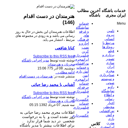
خدمات باشگاه
آخرین مطالب
ایران مجری
باشگاه
هنرمندان در دست اقدام
(146)
Menu
خدمات
نمایشگاه
تامین
و غرفه
اطلاعات هنرمندان این بخش در حال به روز
نیروی
های
رسانی می باشد و به زودی در مجموعه های
انسانی
فرهنگی
مرتبط ، انتشار می یابد.
مرتبط با
اجاره و
رویداد ها
نصب
کیانا شافعی
فیلم
کرین
برداری و
فیلمبرداری
Subscribe to this RSS feed
تصویر
ایرانمجری
نوشته شده توسط
مدیر اجرایی باشگاه
سازی
نورافشانی
مجریان و هنرمندان
ایران
و خدمات
دوشنبه, 08 آذر 775 15:06
مجری
آتش بازی
ادامه مطلب...
صدابرداری
ایمن
منتشر شده در:
هنرمندان در دست اقدام
و سیستم
ایرانمجری
صوتی
خدمات
آشنایی با محمد رضا حیاتی
رادیو
حرفه ای
نمایشگاه
فیلمبرداری
Subscribe to this RSS feed
و اطلاع
و
نوشته شده توسط
مدیر اجرایی باشگاه
رسانی
عکسبرداری
مجریان و هنرمندان
اخبار
خدمات
سه شنبه, 07 خرداد 1392 05:15
محیطی
فیلمبرداری
نورافشانی
و
اطلاعات مجری محمد رضا حیاتی به
و آتش
عکسبرداری
روز نشده است و یا به درخواست
بازی
شخصی
در دید شما قرار ندارد
.
مدرن
کلاس
برای اطلاعات بیشتر با مدیر باشگاه
ایرانمجری