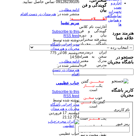
سخنرانی،
09128239105 تماس حاصل نمایید.
اجاره و
گویندگی و فن
نصب
ادامه مطلب...
بیان
تجهیزات
منتشر شده در:
هنرمندان در دست اقدام
نمایشگاهی
اطــــــلاعــــــــیــــــه:
و همایش
مریم نشیبا
ها
آغازثبت نام کلاس
گویندگی و فن
Subscribe to this
هنرمند مورد
بیان و دوره
RSS feed
علاقه شما
پیشرفته سخنرانی
نوشته شده توسط
باشگاه مجریان
مدیر اجرایی باشگاه
وهنرمندان صحنه
مجریان و هنرمندان
ایران درمدرسه
دوشنبه, 08 آذر 775
سخن به همراه
جستجو در
14:58
مدرک معتبر.
ادامه مطلب...
باشگاه مجریان
مدرس فریبا
منتشر شده در:
علومی یزدی
هنرمندان در دست
اقدام
سخـــــن
گفتن
حباب عظیمی
یکـــ
نیـــــاز
است.
کاربر باشگاه
Subscribe to this
مجریان
RSS feed
خوب
سخــن
نوشته شده توسط
گفتن یکـ
فـــــن
مدیر اجرایی باشگاه
است.
مجریان و هنرمندان
نام کاربری
دوشنبه, 17 فروردين
زیبا
سخـن
گفتن
774 21:12
یکــ
هـــنــر
است.
رمز عبور
بیاییم با هنر خود
جهان بیاراییم و
حباب عظیمی
نقش محبت بزنیم.