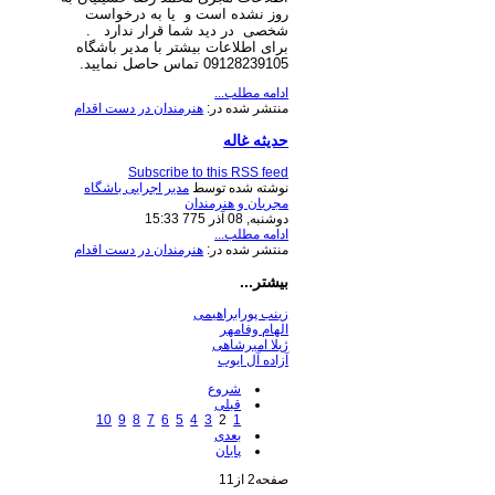
روز نشده است و یا به درخواست
شخصی
در دید شما قرار ندارد
.
برای اطلاعات بیشتر با مدیر باشگاه
09128239105 تماس حاصل نمایید.
ادامه مطلب...
منتشر شده در:
هنرمندان در دست اقدام
حدیثه غاله
Subscribe to this RSS feed
نوشته شده توسط
مدیر اجرایی باشگاه
مجریان و هنرمندان
دوشنبه, 08 آذر 775 15:33
ادامه مطلب...
منتشر شده در:
هنرمندان در دست اقدام
بیشتر...
زینب پورابراهیمی
الهام وفامهر
ژیلا امیرشاهی
آزاده آل ایوب
شروع
قبلی
10
9
8
7
6
5
4
3
2
1
بعدی
پایان
صفحه2 از11