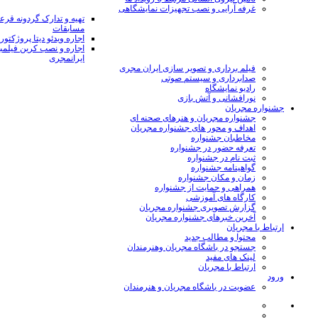
غرفه آرایی و نصب تجهیزات نمایشگاهی
تهیه و تدارک گردونه قر
مسابقات
اجاره ویدئو دیتا پروژکتور
اجاره و نصب کرین فیلمب
ایرانمجری
فیلم برداری و تصویر سازی ایران مجری
صدابرداری و سیستم صوتی
رادیو نمایشگاه
نورافشانی و آتش بازی
جشنواره مجریان
جشنواره مجریان و هنرهای صحنه ای
اهداف و محور های جشنواره مجریان
مخاطبان جشنواره
تعرفه حضور در جشنواره
ثبت نام در جشنواره
گواهینامه جشنواره
زمان و مکان جشنواره
همراهی و حمایت از جشنواره
کارگاه های آموزشی
گزارش تصویری جشنواره مجریان
آخرین خبرهای جشنواره مجریان
ارتباط با مجریان
محتوا و مطالب جدید
جستجو در باشگاه مجریان وهنرمندان
لینک های مفید
ارتباط با مجریان
ورود
عضویت در باشگاه مجریان و هنرمندان