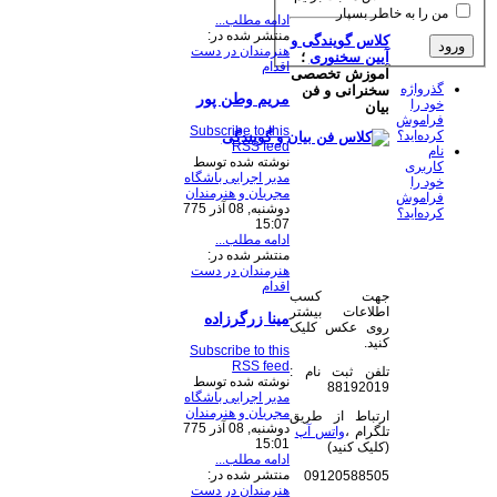
من را به خاطر بسپار
ادامه مطلب...
منتشر شده در:
کلاس گویندگی و
هنرمندان در دست
آیین سخنوری
؛
اقدام
آموزش تخصصی
گذرواژه
سخنرانی و فن
مریم وطن پور
خود را
بیان
فراموش
Subscribe to this
کرده‌اید؟
RSS feed
نام
نوشته شده توسط
کاربری
مدیر اجرایی باشگاه
خود را
مجریان و هنرمندان
فراموش
دوشنبه, 08 آذر 775
کرده‌اید؟
15:07
ادامه مطلب...
منتشر شده در:
هنرمندان در دست
اقدام
جهت کسب
اطلاعات بیشتر
مینا زرگرزاده
روی عکس کلیک
کنید.
Subscribe to this
RSS feed
تلفن ثبت نام :
نوشته شده توسط
88192019
مدیر اجرایی باشگاه
مجریان و هنرمندان
ارتباط از طریق
دوشنبه, 08 آذر 775
تلگرام ،
واتس آپ
15:01
(کلیک کنید)
ادامه مطلب...
منتشر شده در:
09120588505
هنرمندان در دست