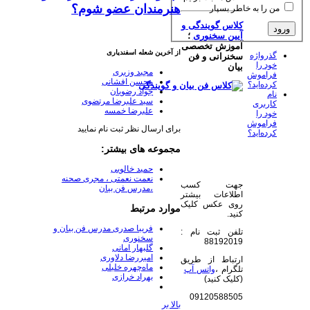
هنرمندان عضو شوم؟
من را به خاطر بسپار
کلاس گویندگی و
آیین سخنوری
؛
آموزش تخصصی
از آخرین شعله اسفندیاری
گذرواژه
سخنرانی و فن
خود را
بیان
مجید وزیری
فراموش
محسن افشانی
کرده‌اید؟
جواد رضویان
نام
سید علیرضا مرتضوی
کاربری
علیرضا خمسه
خود را
فراموش
برای ارسال نظر ثبت نام نمایید
کرده‌اید؟
مجموعه های بیشتر:
حمید خالویی
نعمت نعمتی ، مجری صحنه
جهت کسب
،مدرس فن بیان
اطلاعات بیشتر
روی عکس کلیک
موارد مرتبط
کنید.
فریبا صدری مدرس فن بیان و
تلفن ثبت نام :
سخنوری
88192019
گلبهار امانی
امیررضا دلاوری
ارتباط از طریق
ماه‌چهره خلیلی
تلگرام ،
واتس آپ
بهراد خرازی
(کلیک کنید)
09120588505
بالا بر