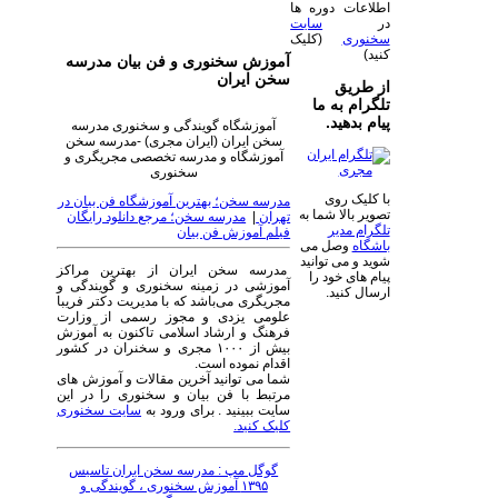
اطلاعات دوره ها
در
سایت
سخنوری
(کلیک
کنید)
آموزش سخنوری و فن بیان مدرسه
سخن ایران
از طریق
تلگرام به ما
پیام بدهید.
آموزشگاه گویندگی و سخنوری مدرسه
سخن ایران (ایران مجری) -مدرسه سخن
آموزشگاه و مدرسه تخصصی مجریگری و
سخنوری
با کلیک روی
مدرسه سخن؛ بهترین آموزشگاه فن بیان در
تصویر بالا شما به
تهران
|
مدرسه سخن؛ مرجع دانلود رایگان
تلگرام مدیر
فیلم آموزش فن بیان
باشگاه
وصل می
شوید و می توانید
مدرسه سخن ایران از بهترین مراکز
پیام های خود را
آموزشی در زمینه سخنوری و گویندگی و
ارسال کنید.
مجریگری می‌باشد که با مدیریت دکتر فریبا
علومی یزدی و مجوز رسمی از وزارت
فرهنگ و ارشاد اسلامی تاکنون به آموزش
بیش از ۱۰۰۰ مجری و سخنران در کشور
اقدام نموده است.
شما می توانید آخرین مقالات و آموزش های
مرتبط با فن بیان و سخنوری را در این
سایت ببینید . برای ورود به
سایت سخنوری
کلیک کنید.
گوگل مپ : مدرسه سخن ایران تاسیس
۱۳۹۵ آموزش سخنوری ، گویندگی و