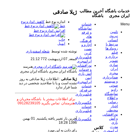
خدمات باشگاه
آخرین مطالب
ژیلا صادقی
ایران مجری
باشگاه
اندازه نوع خط
کاهش اندازه نوع
Menu
خدمات
خط
نمایشگاه
افزایش اندازه نوع خط
تامین
و غرفه
نیروی
های
چاپ
انسانی
فرهنگی
ایمیل
مرتبط با
اجاره و
رویداد ها
نصب
نوشته شده توسط
شعله اسفندیاری
فیلم
کرین
برداری و
فیلمبرداری
جمعه, 07 ارديبهشت 772 21:12
تصویر
ایرانمجری
سازی
نورافشانی
هنرمند
ایران
و خدمات
باشگاه ایران مجری
باشگاه ایران مجری
مجری
آتش بازی
صدابرداری
ایمن
ژیلا صادقی
: اطلاعات ژیلا صادقی به روز
و سیستم
ایرانمجری
نشده است و یا با صلاحدید شخصی در دید
صوتی
خدمات
شما قرار ندارد
رادیو
حرفه ای
نمایشگاه
فیلمبرداری
و اطلاع
و
برای اطلاعات بیشتر با باشگاه مجریان و
رسانی
عکسبرداری
هنرمندان تماس بگیرید 09128239105
اخبار
خدمات
محیطی
فیلمبرداری
نورافشانی
و
آخرین بار تغییر یافته یکشنبه, 01 بهمن
و آتش
عکسبرداری
1396 18:28
بازی
مدرن
کلاس
رای دادن به این مورد
ایرانمجری