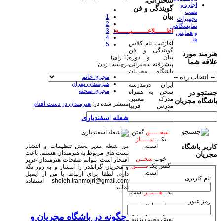
سخنرانی،
اجاره و
گویندگی و فن
نصب
بیان
1
تجهیزات
2
نمایشگاهی
3
اطــــــلاعــــــــیــــــه:
و همایش
4
ها
آغازثبت نام کلاس
5
گویندگی و فن
هنرمند مورد
(1 رای)
بیان و دوره
علاقه شما
برچسب زدن:
پیشرفته سخنرانی
باشگاه مجریان
مجری خانم
وهنرمندان صحنه
هنرمندان تهران
ایران درمدرسه
مجری صحنه
سخن به همراه
جستجو در
مدرک معتبر.
باشگاه مجریان
منتشر شده در:
هنرمندان در دست اقدام
مدرس فریبا
علومی یزدی
شعله اسفندیاری
سخـــــن
گفتن
یکـــ
نیـــــاز
من شعله مدیر بخش تنظیمات و انتشار
است.
کاربر باشگاه
پست های مربوط به هنرمندان هستم. باعث
مجریان
خوب
سخــن
افتخار است بتوانم صفحات هنرمندان عزیز
گفتن یکـ
فـــــن
و مجریان گرانقدر را انتشار و به روز نگه
است.
دارم. لطفا برای ارتباط با من از ایمیل
نام کاربری
sholeh.iranmojri@gmail.com استفاده
زیبا
سخـن
گفتن
نمایید.
یکــ
هـــنــر
است.
رمز عبور
بیاییم با هنر خود
جهان بیاراییم و
چگونه در باشگاه مجریان و
نقش محبت بزنیم.