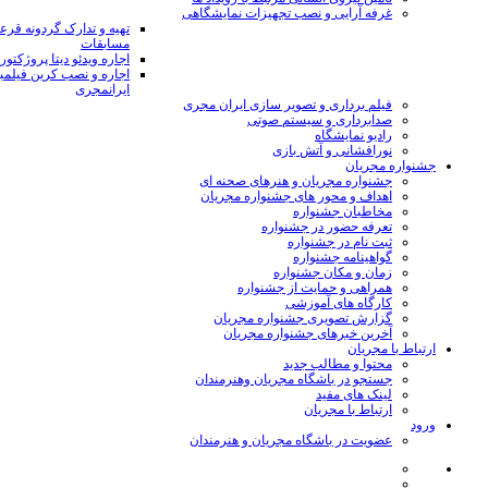
غرفه آرایی و نصب تجهیزات نمایشگاهی
تهیه و تدارک گردونه قر
مسابقات
اجاره ویدئو دیتا پروژکتور
اجاره و نصب کرین فیلمب
ایرانمجری
فیلم برداری و تصویر سازی ایران مجری
صدابرداری و سیستم صوتی
رادیو نمایشگاه
نورافشانی و آتش بازی
جشنواره مجریان
جشنواره مجریان و هنرهای صحنه ای
اهداف و محور های جشنواره مجریان
مخاطبان جشنواره
تعرفه حضور در جشنواره
ثبت نام در جشنواره
گواهینامه جشنواره
زمان و مکان جشنواره
همراهی و حمایت از جشنواره
کارگاه های آموزشی
گزارش تصویری جشنواره مجریان
آخرین خبرهای جشنواره مجریان
ارتباط با مجریان
محتوا و مطالب جدید
جستجو در باشگاه مجریان وهنرمندان
لینک های مفید
ارتباط با مجریان
ورود
عضویت در باشگاه مجریان و هنرمندان