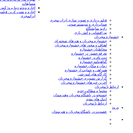
مسابقات
اجاره ویدئو دیتا پروژکتور
اجاره و نصب کرین فیلمب
ایرانمجری
فیلم برداری و تصویر سازی ایران مجری
صدابرداری و سیستم صوتی
رادیو نمایشگاه
نورافشانی و آتش بازی
جشنواره مجریان
جشنواره مجریان و هنرهای صحنه ای
اهداف و محور های جشنواره مجریان
مخاطبان جشنواره
تعرفه حضور در جشنواره
ثبت نام در جشنواره
گواهینامه جشنواره
زمان و مکان جشنواره
همراهی و حمایت از جشنواره
کارگاه های آموزشی
گزارش تصویری جشنواره مجریان
آخرین خبرهای جشنواره مجریان
ارتباط با مجریان
محتوا و مطالب جدید
جستجو در باشگاه مجریان وهنرمندان
لینک های مفید
ارتباط با مجریان
ورود
عضویت در باشگاه مجریان و هنرمندان