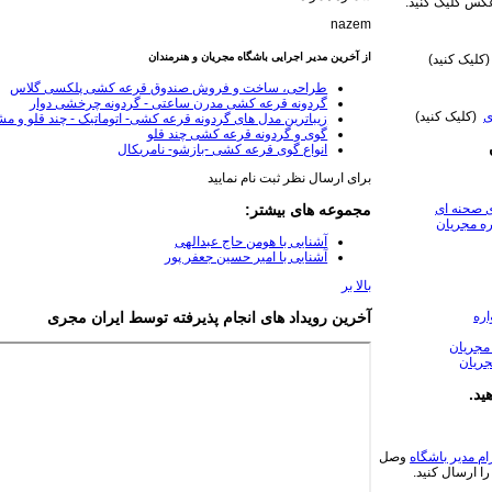
س کلیک کنید.
nazem
از آخرین مدیر اجرایی باشگاه مجریان و هنرمندان
کلیک کنید)
طراحی، ساخت و فروش صندوق قرعه کشی پلکسی گلاس
گردونه قرعه کشی مدرن ساعتی - گردونه چرخشی دوار
ی
(کلیک کنید)
زیباترین مدل های گردونه قرعه کشی- اتوماتیک - چند قلو و م
گوی و گردونه قرعه کشی چند قلو
انواع گوی قرعه کشی -بازشو- نامریکال
برای ارسال نظر ثبت نام نمایید
ی صحنه ای
مجموعه های بیشتر:
ه مجریان
آشنایی با هومن حاج عبدالهی
آشنایی با امیر حسین جعفر پور
بالا بر
ره
آخرین رویداد های انجام پذیرفته توسط ایران مجری
مجریان
جریان
ید.
ام مدیر باشگاه
وصل
را ارسال کنید.