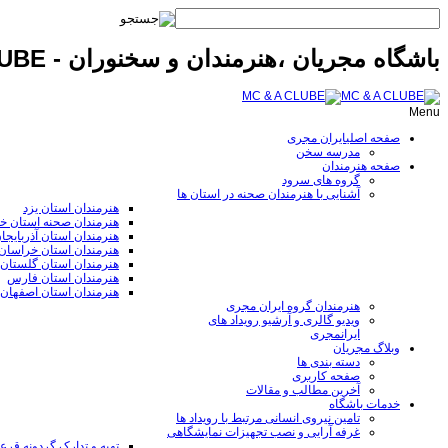
باشگاه مجریان ،هنرمندان و سخنوران - MC & A CLUBE
Menu
صفحه اصلی
ایران مجری
مدرسه سخن
صفحه هنرمندان
گروه های سرود
آشنایی با هنرمندان صحنه در استان ها
هنرمندان استان یزد
هنرمندان صحنه استان خ
هنرمندان استان آذربایجا
هنرمندان استان خراسا
هنرمندان استان گلستان
هنرمندان استان فارس
هنرمندان استان اصفهان
هنرمندان گروه ایران مجری
ویدیو گالری و آرشیو رویداد های
ایرانمجری
وبلاگ مجریان
دسته بندی ها
صفحه کاربری
آخرین مطالب و مقالات
خدمات باشگاه
تامین نیروی انسانی مرتبط با رویداد ها
غرفه آرایی و نصب تجهیزات نمایشگاهی
تهیه و تدارک گردونه قر