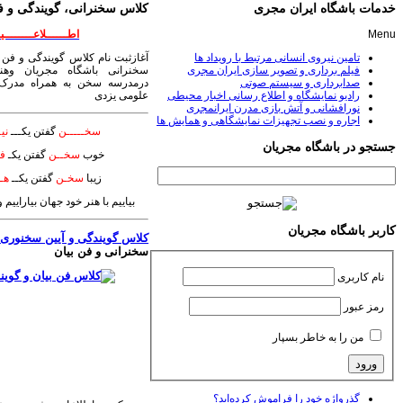
خدمات باشگاه ایران مجری
کلاس سخنرانی، گویندگی و ف
Menu
اطــــــلاعــــــــیـ
تامین نیروی انسانی مرتبط با رویداد ها
آغازثبت نام کلاس گویندگی و فن 
فیلم برداری و تصویر سازی ایران مجری
سخنرانی باشگاه مجریان وهنر
صدابرداری و سیستم صوتی
درمدرسه سخن به همراه مدرک 
رادیو نمایشگاه و اطلاع رسانی اخبار محیطی
علومی یزدی
نورافشانی و آتش بازی مدرن ایرانمجری
اجاره و نصب تجهیزات نمایشگاهی و همایش ها
سخـــــن
گفتن یکـــ
نیـ
جستجو در باشگاه مجریان
خوب
سخــن
گفتن یکـ
فـ
زیبا
سخـن
گفتن یکــ
هــ
بیاییم با هنر خود جهان بیاراییم
کاربر باشگاه مجریان
کلاس گویندگی و آیین سخنوری
؛
سخنرانی و فن بیان
نام کاربری
رمز عبور
من را به خاطر بسپار
گذرواژه خود را فراموش کرده‌اید؟