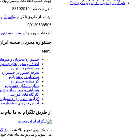
جهت کسب اطلاعات بیشتر روی عک
نام کاربری خود را فراموش کرده‌اید؟
تلفن ثبت نام : 88192019
ارتباط از طریق تلگرام ،
واتس آپ
(
09120588505
اطلاعات دوره ها در
سایت سخنور
جشنواره مجریان صحنه ایران
Menu
جشنواره مجریان و هنرها
اهداف و محور های جشنوار
مخاطبان جشنواره
تعرفه حضور در جشنواره
ثبت نام در جشنواره
گواهینامه جشنواره
زمان و مکان جشنواره
همراهی و حمایت از جشنوا
کارگاه های آموزشی
گزارش تصویری جشنواره 
آخرین خبرهای جشنواره م
از طریق تلگرام به ما پیام بده
با کلیک روی تصویر بالا شما به
تلگر
می شوید و می توانید پیام های خود 