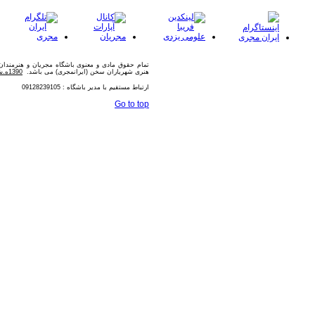
تمام حقوق مادی و معنوی باشگاه مجریان و هنرمندا
هنری شهریاران سخن (ایرانمجری) می باشد.
1390ه.ش
ارتباط مستقیم با مدیر باشگاه : 09128239105
Go to top