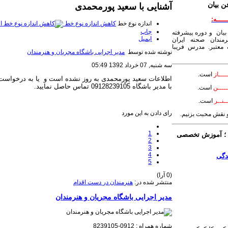
ن بیان
آشنایی با سعید پورمحمدی
ـــــه:
اندازه نوع خط
کاهش اندازه نوع خط
ا
چاپ
بیان و دوره پیشرفته
ایمیل
مندان صحنه ایران
معتبر. مدرس فریبا
نوشته شده توسط
مدیر اجرایی باشگاه مجریان و هنرمندان
سه شنبه, 07 خرداد 1392 05:49
ــــاز
است.
اطلاعات سعید پورمحمدی به روز نشده است و یا به درخوا
با مدیر باشگاه 09128239105 تماس حاصل نمایید.
ــــن
است.
ـنــر
است.
رای دادن به این مورد
 و نقش محبت بزنیم.
1
 آموزش تخصصی
2
3
4
5
(0 آرا)
منتشر شده در:
هنرمندان در دست اقدام
مدیر اجرایی باشگاه مجریان و هنرمندان
شماره همراه : 0912-8239105