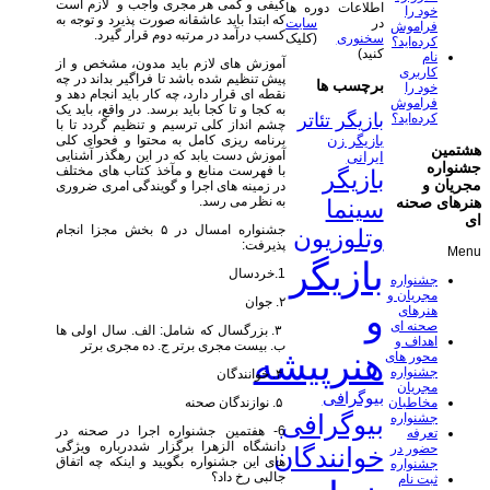
کیفی و کمی هر مجری واجب و لازم است
اطلاعات دوره ها
خود را
که ابتدا باید عاشقانه صورت پذیرد و توجه به
در
سایت
فراموش
کسب درآمد در مرتبه دوم قرار گیرد.
سخنوری
(کلیک
کرده‌اید؟
کنید)
نام
آموزش های لازم باید مدون، مشخص و از
کاربری
پیش تنظیم شده باشد تا فراگیر بداند در چه
برچسب ها
خود را
نقطه ای قرار دارد، چه کار باید انجام دهد و
فراموش
به کجا و تا کجا باید برسد. در واقع، باید یک
بازیگر تئاتر
کرده‌اید؟
چشم انداز کلی ترسیم و تنظیم گردد تا با
برنامه ریزی کامل به محتوا و فحوای کلی
بازیگر زن
هشتمین
آموزش دست یابد که در این رهگذر آشنایی
ایرانی
جشنواره
با فهرست منابع و مآخذ کتاب های مختلف
بازیگر
مجریان و
در زمینه های اجرا و گویندگی امری ضروری
به نظر می رسد.
هنرهای صحنه
سینما
ای
جشنواره امسال در ۵ بخش مجزا انجام
وتلوزیون
پذیرفت:
Menu
بازیگر
1.خردسال
جشنواره
مجریان و
۲. جوان
و
هنرهای
صحنه ای
۳. بزرگسال که شامل: الف. سال اولی ها
اهداف و
ب. بیست مجری برتر ج. ده مجری برتر
هنرپیشه
محور های
جشنواره
۴. خوانندگان
مجریان
بیوگرافی
۵. نوازندگان صحنه
مخاطبان
بیوگرافی
جشنواره
6- هفتمین جشنواره اجرا در صحنه در
تعرفه
دانشگاه الزهرا برگزار شددرباره ویژگی
حضور در
خوانندگان
های این جشنواره بگویید و اینکه چه اتفاق
جشنواره
جالبی رخ داد؟
ثبت نام