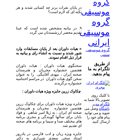
گروه
در پایان نفرات برتر چه کسانی شدند و هر
موسیقی
نکته ای که لازم است؟
گروه
۹. در بیانیه مشخص شده است که عینا
موسیقی
تقدیم محضر ارزشمندتان می گردد.
ایرانی
« هیات داوران بعد از پایان مسابقات وارد
گروه موسیقی
شور شدند و نسبت به انشاء رای و بیانیه به
سنتی
قرار ذیل اقدام نمودند.
از طریق
سخنگوی هیات داوران : هیات داوران
تلگرام به ما
هفتمین جشنواره مجریان و هنرمندان
پیام بدهید.
صحنه ایران ، مهدی آقابیگی را به عنوان
سخن گوی هیات داوران در مراسم اختتامیه
جشنواره برگزیدند.
چکاوک زرین جایزه ویژه هیات داوران :
با کلیک روی
تصویر بالا شما به
جایزه ویژه هیات داوران برای چکاوک زرین
تلگرام مدیر
هفتمین جشنواره مجریان و هنرمندان
باشگاه
وصل می
صحنه ای ایران ، به ژیلا امیر شاهی و فواد
شوید و می توانید
بابان برای سالها گویندگی و مجری برنامه
پیام های خود را
های مختلف صدا و سیما و برنامه های صحنه
ارسال کنید.
ای تقدیم شد.
جایزه ویژه زبان و ادب فارسی در یادروز
استاد سخن سعدی شیرازی به دکتر