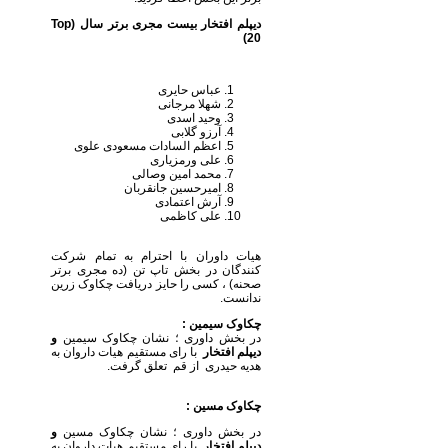
دیپلم افتخار بیست مجری برتر سال (
Top
)
20
عباس حایری
شهلا مرجانی
وحید اسدی
آرزو گلابی
اعظم السادات مسعودی علوی
علی ورمزیاری
محمد امین وصالی
امیرحسین جانقربان
آرش اعتمادی
علی کاظمی
هیات داوران با احترام به تمام شرکت
کنندگان در بخش تاپ تن (ده مجری برتر
صحنه) ، کسی را حایز دریافت چکاوک زرین
ندانست.
چکاوک سیمین :
در بخش داوری ؛ نشان چکاوک سیمین
و
دیپلم افتخار
با رای مستقیم هیات داروان به
هدیه حیدری از قم تعلق گرفت.
چکاوک مسین :
در بخش داوری ؛ نشان چکاوک مسین
و
دیپلم افتخار
با رای مستقیم هیات داروان به