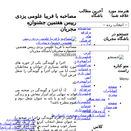
هنرمند مورد
آخرین مطالب
مصاحبه با فریبا علومی یزدی
علاقه شما
باشگاه
رییس هفتمین جشنواره
خدمات
مجریان
نمایشگاه
و غرفه
جستجو در
های
باشگاه مجریان
فرهنگی
اجاره و
مصاحبه با فریبا علومی یزدی رییس هفتمین
نصب
جشنواره مجریان
باشگاه مجریان
کرین
09128239105
فیلمبرداری
ایرانمجری
1- اجرا و گویندگی یکی از حوزه های
نورافشانی
منو کناره
مورد علاقه بسیاری از جوانان و مخاطبان
و خدمات
راست
است آیا می توان اجرا و گویندگی را شغل
آتش بازی
فرض کرد؟
ایمن
Menu
ایرانمجری
بله.
خدمات
صفحه
حرفه ای
2- 2- آیا اجرا و گویندگی در صحنه می
اصلی
ایران
فیلمبرداری
تواند به تنهایی برای امرار معاش و و زندگی
مجری
و
کفایت کند و یا باید به عنوان شغل دوم و
مدرسه سخن
عکسبرداری
سوم مطرح باشد؟
صفحه
خدمات
هنرمندان
فیلمبرداری
گروه های سرود
و
آشنایی با هنرمندان صحنه در استان ها
۲. خیلی از افراد گویندگی و اجرا در صحنه را
عکسبرداری
هنرمندان استان یزد
به عنوان شغل انتخاب کرده اند. از یک نظر
هنرمندان صحنه استان خ
بسیار خوب و مفید است به علت جدی تلقی
کلاس
هنرمندان استان آذربایجا
کردن این حرفه به عنوان یک شغل و داشتن