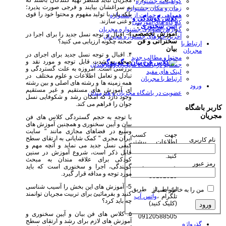
مجریان نباید منتظر تهیه کنندگان باشند که
گواهینامه جشنواره
به سراغشان بیایند و فرجی صورت پذیرد؛
زمان و مکان جشنواره
بلکه باید با تولید مفهوم و محتوا خود را قوی
همراهی و حمایت از جشنواره
کلاس گویندگی و
و غنی سازند.
کارگاه های آموزشی
آیین سخنوری
؛
گزارش تصویری جشنواره مجریان
آموزش تخصصی
4- اقبال و توجه نسل جدید را برای اجرا در
آخرین خبرهای جشنواره مجریان
سخنرانی و فن
صحنه چگونه ارزیابی می کنید؟
ارتباط با
بیان
مجریان
۴. اقبال و توجه نسل جدید برای اجرای در
محتوا و مطالب جدید
صحنه به شدت قابل توجه و مورد نقد و
جستجو در باشگاه مجریان وهنرمندان
بررسی است. امروزه به علت گستردگی و
لینک های مفید
تبادل و تعامل اطلاعات و علوم مختلف در
ارتباط با مجریان
همه زمینه ها و رشته های اصلی و بین رشته
ورود
ای آموزش های مستقیم و غیر مستقیم
عضویت در باشگاه مجریان و هنرمندان
وجود دارد که امکان رشد و شکوفایی نسل
جوان را فراهم می کند.
کاربر باشگاه
مجریان
با توجه به حجم گستردگی کلاس های فن
بیان و آیین سخنوری و همچنین آموزش های
وسیع در فضاهای مجازی مانند " سایت
جهت کسب
ایران مجری " کمک شایانی به ارتقای سطح
نام کاربری
اطلاعات بیشتر
کیفی نسل جدید می نماید و آنچه مهم و
روی عکس کلیک
قابل ذکر است، شروع آموزش در سنین
کنید.
کودکی برای علاقه مندان به مبحث
رمز عبور
گویندگی، اجرا و سخنوری است که باید
تلفن ثبت نام :
مورد توجه و مداقه قرار گیرد.
88192019
5- آموزش های این بخش را آسیب شناسی
ارتباط از طریق
من را به خاطر بسپار
کنید و بفرمائیئ برای تربیت مجریان توانمند
تلگرام ،
واتس آپ
چه باید کرد؟
(کلیک کنید)
۵. کلاس های فن بیان و آیین سخنوری و
09120588505
آموزش های لازم برای رشد و ارتقای سطح
گذرواژه