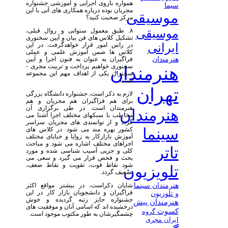
همواره بازوی اجرایی و آموزشی جشنواره
سیما
مجریان بوده درباره همکاری های آتی با این
موسیقی
مرکز صحبت کنید؟
موسیقی
۸. طبق معمول سنواتی و روال قبلی،
تشکیل کلاس های فن بیان و آیین سخنوری
ایرانی
در راس امور قرار خواهدگرفت. در این
کلاس ها ضمن آموزش علمی و عملی
هنرمندان
فراگیران به عنوان به فنون اجرا و آیین
سخنوری خواهیم پرداخت و تربیت مجری -
هنرمندان
سخنران یکی از اهداف مهم این مجموعه
است.
تهران
لازم به ذکر است، جشنواره دانشگاه بزرگی
برای هم فراگیران هم مجریان و هم
هنرمندان است. در طی برگزاری آن
هنرمندان
مخاطب با سبکهای مختلف اجرا آشنا می
گردد و از توانمندی های مجریان سراسر
سینما
کشور بهره مند می شود. در کلاس های
آموزش بازارکار به زوایا و خبایای مختلف
اجراهای مختلف اشاره می شود و مباحث
تاتر
کلی و جزیی آسیب شناسی شده و مورد
بحث و فحص قرار می گیرد و سعی می
شود نقاط قوت، تقویت و نقاط ضعف،
تلویزیون
تضعیف گردد.
شایان ذکراست، در بیشتر مواقع اکثر
هنرمندان سینما
فراگیران و دانشجویان بازار کار در این
و تلوزیون
جشنواره حایز رتبه گردیده و خوش
هنرمندان پیش
درخشیده اند که اسامی آنان و موفقیت های
کسوت
گروه
چشمگیرشان به طور مکتوب موجود است.
ایران مجری