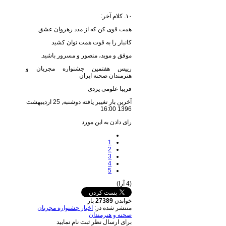
۱۰. کلام آخر:
همت قوی کن که از مدد رهروان عشق
کانبار را به قوت همت توان کشید
موفق و موید، منصور و مسرور باشید.
رییس هفتمین جشنواره مجریان و
هنرمندان صحنه ایران
فریبا علومی یزدی
آخرین بار تغییر یافته دوشنبه, 25 ارديبهشت
1396 16:00
رای دادن به این مورد
1
2
3
4
5
(4 آرا)
خواندن
27389
بار
منتشر شده در:
اخبار جشنواره مجریان
صحنه و هنرمندان
برای ارسال نظر ثبت نام نمایید