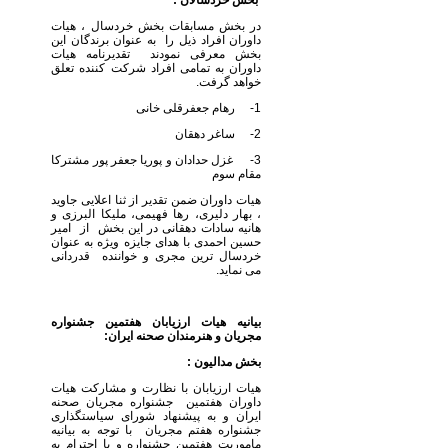
بخش خردسالان :
در بخش مسابقات بخش خردسال ، هیات
داوران افراد ذیل را به عنوان برندگان این
بخش معرفی نمودند تقدیرنامه هیات
داوران به تمامی افراد شرکت کننده تعلق
خواهد گرفت.
1- رهام جعفرقلی خانی
2- ساغر دهقان
3- غزل حدادان و پوریا جعفر پور مشترکا
مقام سوم
هیات داوران ضمن تقدیر از ثنا اعلایی جاوید
، بهار دلیری، رها فهیمی، ملیکا البرزی و
هانیه سادات دهقانی در این بخش از امیر
حسین احمدی با هدای جایزه ویژه به عنوان
خردسال ترین مجری و خواننده قدردانی
می نماید.
بیانیه هیات ارزیابان هفتمین جشنواره
مجریان و هنرمندان صحنه ایران:
بخش مدالیون :
هیات ارزیابان با نظارت و مشارکت هیات
داوران هفتمین جشنواره مجریان صحنه
ایران و به پیشنهاد شورای سیاستگذاری
جشنواره هفتم مجریان با توجه به بیانیه
ماموریت هفتمین جشنواره و با احترام به