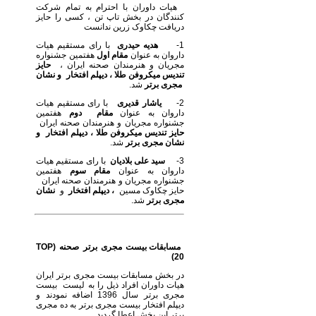
هیات داوران با احترام به تمام شرکت
کنندگان در بخش تاپ تن ، کسی را حایز
دریافت چکاوک زرین ندانست
1-
هدیه حیدری
با رای مستقیم هیات
داروان به عنوان
مقام اول
هفتمین جشنواره
مجریان و هنرمندان صحنه ایران ،
حایز
تندیس میکروفن طلا ، دیپلم افتخار
و نشان
مجری برتر
شد.
2-
یاشار قدیری
با رای مستقیم هیات
داروان به عنوان
مقام دوم
هفتمین
جشنواره مجریان و هنرمندان صحنه ایران
حایز تندیس میکروفن طلا ، دیپلم افتخار
و
نشان مجری برتر
شد.
3-
سید علی بلادیان
با رای مستقیم هیات
داروان به عنوان
مقام سوم
هفتمین
جشنواره مجریان و هنرمندان صحنه ایران
حایز چکاوک مسین
، دیپلم افتخار
و
نشان
مجری برتر
شد.
مسابقات بیست مجری برتر صحنه (
TOP
)
20
در بخش مسابقات بیست مجری برتر ایران
هیات داوران افراد ذیل را به لیست بیست
مجری برتر سال 1396 اضافه نمودند و
دیپلم افتخار بیست مجری برتر به ده مجری
برتر این بخش اعطا گردید.