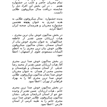
تمام مجریان حاضر و غایب در جشنواره
هفتم ، در این بخش این افراد ذیل را
شایسته دریافت مدال میکروفون طلایی
دانست.
پدیده جشنواره : مدال میکروفون طلایی به
هدیه حیدری به عنوان
پدیده
هفتمین
جشنواره مجریان و هنرمندان صحنه ایران
اعطا گردید.
در بخش مدالیون خوش بیان ترین مجری ،
هیات ارزیابان ضمن تقدیر از عاطفه
عبداللهیان به عنوان مجری خوش بیان از
استان سمنان ،نشان مدالیون میکروفون
طلایی خوش بیان ترین مجری را به اعظم
السادات مسعودی علوی از اصفهان ؛ اعطا
نمود.
در بخش مدالیون خوش صدا ترین مجری
آقا، هیات ارزیابان ضمن تقدیر از محمد رضا
عدیلی از استان سیستان و بلوچستان و
محسن محبی از همدان به عنوان مجریان
خوش صدا نشان مدالیون میکروفون طلایی
خوش صدا ترین مجری آقا را به بهزاد
فراهانی از تهران ؛ اعطا نمود.
در بخش مدالیون خوش صدا ترین مجری
خانم ، هیات ارزیابان ضمن تقدیر از وحیده
حق جو از استان اذربایجان شرقی ،نشان
مدالیون میکروفون طلایی خوش صدا ترین
مجری خانم را به طیبه کرمی از استان
فارس ؛ اعطا نمود.