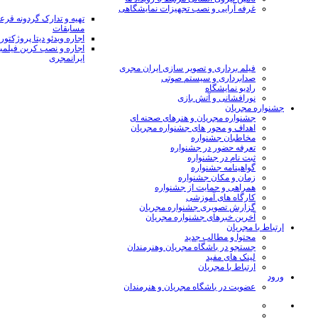
غرفه آرایی و نصب تجهیزات نمایشگاهی
تهیه و تدارک گردونه قر
مسابقات
اجاره ویدئو دیتا پروژکتور
اجاره و نصب کرین فیلمب
ایرانمجری
فیلم برداری و تصویر سازی ایران مجری
صدابرداری و سیستم صوتی
رادیو نمایشگاه
نورافشانی و آتش بازی
جشنواره مجریان
جشنواره مجریان و هنرهای صحنه ای
اهداف و محور های جشنواره مجریان
مخاطبان جشنواره
تعرفه حضور در جشنواره
ثبت نام در جشنواره
گواهینامه جشنواره
زمان و مکان جشنواره
همراهی و حمایت از جشنواره
کارگاه های آموزشی
گزارش تصویری جشنواره مجریان
آخرین خبرهای جشنواره مجریان
ارتباط با مجریان
محتوا و مطالب جدید
جستجو در باشگاه مجریان وهنرمندان
لینک های مفید
ارتباط با مجریان
ورود
عضویت در باشگاه مجریان و هنرمندان