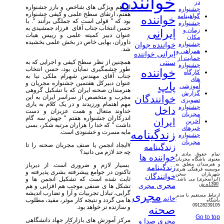
خواننده
در
از اهم ویژگی های شاخص و بارز جشنواره
جشنواره
هفتم، ارتقای سطح علمی و کیفی جشنواره
گواهینامه
خواننده
بود که " قولی است که جملگی برآنند ". با
جشنواره
حسن انتخاب جناب آقای فرزاد جمشیدی به
زمان و
ایرانی
عنوان دبیر کمیته علمی و رییس هیات
مکان
داوران، بهایی خاص در بخش علمی بخشیده
جشنواره
خواننده جوان
شد.
همراهی و
ایرانی
خواننده
حمایت از
همچنین از نظر سطح کیفی و اجرایی که به
سنتی
جشنواره
طور چشمگیری نمایان بود، حسن انتخاب
خواننده
کارگاه
جناب آقای مهندس شهرام ملکی نیا به
های
عنوان دبیرکل هفتمین جشنواره مجریان و
پاپ
آموزشی
هنرمندان صحنه ایران که با تشکیل گروهی
گزارش
مجرب و متخصص از سراسر ایران به این
خوانندگان
تصویری
مهم اهتمام ورزیدند و در یک کلام به یاری
جشنواره
داخل
خداوند متعال و همت عزیزان و دست
مجریان
اندرکاران جشنواره هفتم " جهش سه گام
ایران
آخرین
داشت " که خدا را هزاران مرتبه شکر، بسی
خبرهای
مایه مسرت و خشنودی است.
زندگینامه
جشنواره
مجریان
۷ایجاد انجمن یا صنف مجریان صحنه را تا
زندگینامه
چه حد لازم می دانید؟
تمام حقوق مادی و
خواننده ها
معنوی باشگاه مجریان
بسیار لازم و ضروری است. از دیرباز
و هنرمندان متعلق به
زندگینامه
موسسه فرهنگی هنری
تاکنون در جوامع پیشرفته بشری پذیرفته و
شهریاران سخن
خوانندگان
ثابت شده است که تشکیل انجمن ها و
(ایرانمجری) می باشد.
مجری
1390ه.ش
مجری
تشکل ها ی صنفی موجب هم افزایی و هم
گرایی، تبادل تجربیات و آرا و تضارب اندیشه
مجری
ارتباط مستقیم با مدیر
خانم
ها می گردد و نتیجه کار موثر، مفید، مطلوب
باشگاه :
09128239105
و سازنده تر خواهد بود.
صحنه
Go to top
مرکز آموزش های بازارکار جهاد دانشگاهی
مجری صدا و