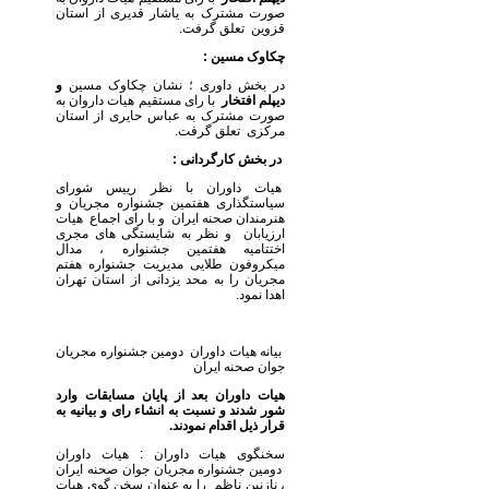
صورت مشترک به یاشار قدیری از استان
قزوین تعلق گرفت.
چکاوک مسین :
در بخش داوری ؛ نشان چکاوک مسین
و
دیپلم افتخار
با رای مستقیم هیات داروان به
صورت مشترک به عباس حایری از استان
مرکزی تعلق گرفت.
در بخش کارگردانی :
هیات داوران با نظر رییس شورای
سیاستگذاری هفتمین جشنواره مجریان و
هنرمندان صحنه ایران و با رای اجماع هیات
ارزیابان و نظر به شایستگی های مجری
اختتامیه هفتمین جشنواره ، مدال
میکروفون طلایی مدیریت جشنواره هفتم
مجریان را به محد یزدانی از استان تهران
اهدا نمود.
بیانه هیات داوران دومین جشنواره مجریان
جوان صحنه ایران
هیات داوران بعد از پایان مسابقات وارد
شور شدند و نسبت به انشاء رای و بیانیه به
قرار ذیل اقدام نمودند.
سخنگوی هیات داوران : هیات داوران
دومین جشنواره مجریان جوان صحنه ایران
، نازنین ناظم را به عنوان سخن گوی هیات