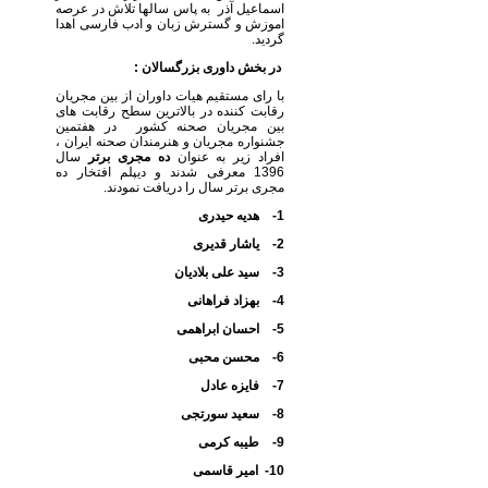
اسماعیل آذر به پاس سالها تلاش در عرصه
اموزش و گسترش زبان و ادب فارسی اهدا
گردید.
در بخش داوری بزرگسالان :
با رای مستقیم هیات داوران از بین مجریان
رقابت کننده در بالاترین سطح رقابت های
بین مجریان صحنه کشور در هفتمین
جشنواره مجریان و هنرمندان صحنه ایران ،
افراد زیر به عنوان
ده مجری برتر
سال
1396 معرفی شدند و دیپلم افتخار ده
مجری برتر سال را دریافت نمودند.
1- هدیه حیدری
2- یاشار قدیری
3- سید علی بلادیان
4- بهزاد فراهانی
5- احسان ابراهمی
6- محسن محبی
7- فایزه عادل
8- سعید سورتجی
9- طیبه کرمی
10- امیر قاسمی