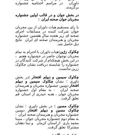
داوران در مراسم اختتامیه چشنواره
برگزیدند.
در بخش جوان و در قالب اولین جشنواره
مجریان جوان صحنه ایران :
با رای مستقیم هیات داوران از بین مجریان
جوان شرکت کننده در مسابقات اجرای
صحنه ای زیر هجده سالِ هفتمین جشنواره
مجریان و هنرمندان صحنه ای ایران نتایج
ذیل حاصل شد.
چکاوک زرّین:
هیات داوران با احترام به تمام
مجریان نوجوان حاضر در جشنواره هفتم ،
در این بخش هیچکدام از شرکت کنندگان در
جشنواره را شایسته دریافت نشان چکاوک
زرین ندانست.
چکاوک سیمین و دیپلم افتخار :
در بخش
داوری ؛ نشان
چکاوک سیمین و دیپلم
افتخار
دومین جشنواره مجریان و هنرمندان
صحنه ایران - به مقام اول جشنواره
مجریان جوان ، هدیه حیدری از استان قم
تعلق گرفت.
چکاوک مسین :
در بخش داوری ؛ نشان
چکاوک مسین و دیپلم افتخار
دومین
جشنواره مجریان و هنرمندان صحنه ایران -
به مقام دوم جشنواره مجریان جوان ، مبینا
محمد یاری از استان کرمان و تینا دهقان
مشترکا تعلق گرفت.