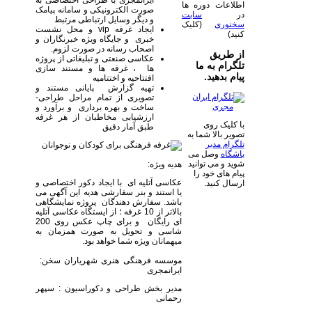
ایرانمجری با طراحی اختصاصی به
اطلاعات دوره ها
صورت الکترونیکی و سامانه پیامک
در
سایت
و دیگر وسایل ارتباطی مرتبط
سخنوری
(کلیک
ایجاد غرفه vip و محل نشست
کنید)
خبری و جایگاه ویژه خبرنگاران و
اصحاب رسانه در صورت لزوم.
از طریق
عکاسی صنعتی و تبلیغاتی از پروژه
تلگرام به ما
ها ، غرفه ها و مستند سازی
پیام بدهید.
افتتاحیه و اختتامیه
تهیه گزارش پایانی مستند و
تصویری از تمام مراحل طراحی-
ساخت و بهره برداری و برآورد و
ارزشیابی مخاطبان از هر غرفه
با کلیک روی
طبق آمار دقیق
تصویر بالا شما به
تلگرام مدیر
باشگاه
وصل می
شوید و می توانید
هدیه ویژه:
پیام های خود را
عکاسی آتلیه ای با ایجاد دکور اختصاصی و
ارسال کنید.
یا استند و بنر سفارشی هدیه این آگهی می
باشد. سفارش دهندگان پروژه نمایشگاهی
بالاتر از 10 غرفه ؛ از ایستگاه عکاسی آتلیه
ای رایگان و برای چاپ عکس روی 200
شاسی و تحویل به صورت همزمان به
میهمانان ویژه شما خواهد بود.
موسسه فرهنگی هنری شهریاران سخن:
ایرانمجری
مدیر بخش طراحی و دکوراسیون : سپهر
رحمانی