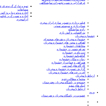
غرفه آرایی و نصب تجهیزات نمایشگاهی
تهیه و تدارک گردونه قر
مسابقات
اجاره ویدئو دیتا پروژکتور
اجاره و نصب کرین فیلمب
ایرانمجری
فیلم برداری و تصویر سازی ایران مجری
صدابرداری و سیستم صوتی
رادیو نمایشگاه
نورافشانی و آتش بازی
جشنواره مجریان
جشنواره مجریان و هنرهای صحنه ای
اهداف و محور های جشنواره مجریان
مخاطبان جشنواره
تعرفه حضور در جشنواره
ثبت نام در جشنواره
گواهینامه جشنواره
زمان و مکان جشنواره
همراهی و حمایت از جشنواره
کارگاه های آموزشی
گزارش تصویری جشنواره مجریان
آخرین خبرهای جشنواره مجریان
ارتباط با مجریان
محتوا و مطالب جدید
جستجو در باشگاه مجریان وهنرمندان
لینک های مفید
ارتباط با مجریان
ورود
عضویت در باشگاه مجریان و هنرمندان