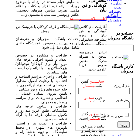
سخنرانی،
به نمایش فیلم مستند در ارتباط با موضوع
اجاره و
گویندگی و فن
رویداد، ارائه نرم افزار و کتاب و اقلام
نصب
بیان
مذهبی هنری، نمایش هنرهای تجسمی،
تجهیزات
عکس و پوستر متناسب با مضمون و ....
نمایشگاهی
اطــــــلاعــــــــیــــــه:
و همایش
ها
آغازثبت نام کلاس
گویندگی و فن
جستجو در
بیان و دوره
باشگاه مجریان
خدمات باشگاه مجریان و هنرمندان
پیشرفته سخنرانی
ایرانمجری در خصوص نمایشگاه جانبی
باشگاه مجریان
شامل موارد ذیل می شود:
وهنرمندان صحنه
ایران درمدرسه
طراحی و مشاوره در خصوص
سخن به همراه
تعداد و شیوه اجرایی غرفه های
مدرک معتبر.
مورد نیاز برای کودکان/ نوجوانان/
مدرس فریبا
کاربر باشگاه
بزرگسالان و ... با ارائه چک لیست
علومی یزدی
مجریان
های استاندارد
طراحی و اجرای مراسم افتتاحیه و
اختتامیه با رعایت اصول متداول
سخـــــن
گفتن
حرفه ای تحت برند ایرانمجری با
نام کاربری
یکـــ
نیـــــاز
خلق جلوه های ویژه و نورافشانی
است.
تامین نیروی انسانی خدماتی ،
انتظامی و تشریفات برای مراسم
خوب
سخــن
رمز عبور
رده دار و معمولی
گفتن یکـ
فـــــن
طراحی و ساخت غرفه های
است.
نمایشگاهی طبق آخرین متد روز و
زیبا
سخـن
گفتن
تکمیل مبلمان غرفه ها با ارائه
من را به خاطر بسپار
یکــ
هـــنــر
است.
نقشه سه بعدی
طراحی و نصب بنر و استند،
بیاییم با هنر خود
تلویزیون های شهری در محیط
جهان بیاراییم و
نمایشگاه و تهیه نقشه راه و
نقش محبت بزنیم.