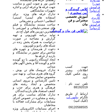
راهنمای غرفه های نمایشگاه
گذرواژه
تامین نور و صوت ایمن و مناسب
خود را
جهت غرفه ها و غرفه آرایی و اجاره
فراموش
کلاس گویندگی و
تجهیزات نمایشگاهی
کرده‌اید؟
آیین سخنوری
؛
تدارک غرفه های ویژه برای
نام
آموزش تخصصی
استفاده های ایمنی/ امنیتی/
کاربری
سخنرانی و فن
انتظامی / خدماتی و تشریفاتی
خود را
بیان
ساخت مستند نمایشگاه و فیلم
فراموش
های صنعتی،تبلیغاتی و اموزشی با
کرده‌اید؟
جدیدترین دوربین های فول اچ دی
تولید برنامه تلویزیونی و تهیه
گزارش و مصاحبه در صورت
درخواست به همراه پخش زنده در
شبکه های رادیو و تلویزیون
دعوت از هنرمندان و چهره های
شاخص برای حضور در نمایشگاه و
بازدید از غرفه ها
ایجاد ایستگاه رادیویی با دو گوینده
خانم و گوینده آقا و پخش آگهی های
میدانی
جهت کسب
تدارک عروسک های تن پوش ،
اطلاعات بیشتر
گروه های هنری میدانی و تهیه سن
روی عکس کلیک
مخصوص نمایش میدانی
کنید.
تامین کارشناس و نیروی انسانی
تلفن ثبت نام :
متخصص و ایجاد رشته های
88192019
فرهنگی و هنری برای جذب و
کشف استعداد های بازدیدکنندگان
ارتباط از طریق
تدارک هدایای مناسب برای هر
تلگرام ،
واتس آپ
رشته و مشاوره در خصوص اجرای
(کلیک کنید)
مسابقات برای مشارکت فعالانه با
مخاطبان
09120588505
اجرای مسابقات الکترونیکی ویژه