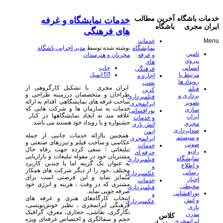
خدمات باشگاه
آخرین مطالب
خدمات نمایشگاه و غرفه
ایران مجری
باشگاه
های فرهنگی
Menu
خدمات
نوشته شده توسط
مدیر اجرایی باشگاه
نمایشگاه
تامین
مجریان و هنرمندان
و غرفه
نیروی
های
چاپ
انسانی
فرهنگی
ایمیل
مرتبط با
اجاره و
رویداد ها
نصب
ایران مجری با تشکیل کارگروهی از
فیلم
کرین
طراحان و متخصصان درزمینه طراحی و
برداری و
فیلمبرداری
ساخت غرفه های نمایشگاهی اقدام به ارائه
تصویر
ایرانمجری
خدمات به سازمان ها و شرکت هایی که
سازی
نورافشانی
علاقه مند به ایجاد نمایشگاهها در کنار
ایران
و خدمات
جشنواره و یا رویداد خود هستند می باشد.
مجری
آتش بازی
صدابرداری
ایمن
همچنین باارائه خدمات جانبی از جمله
و سیستم
ایرانمجری
عکاسی و ساخت فیلم و تیزرهای صنعتی و
صوتی
خدمات
تبلیغاتی ؛ سعی کرده جهت رفاه حال
رادیو
حرفه ای
مشتریان خود در مقوله تبلیغات و بازاریابی
نمایشگاه
فیلمبرداری
به عنوان یک گزینه اما با چندین کاربرد
و اطلاع
و
مختلف ،خود را از دیگر شرکت های همکار
رسانی
عکسبرداری
متمایز نماید و این فرصتی است برای
اخبار
خدمات
مشتری که در وقت ، هزینه و انرژی خود
محیطی
فیلمبرداری
صرفه جویی نماید.
نورافشانی
و
انتخاب کارگاه‌های هنری و غرفه های
و آتش
عکسبرداری
فرهنگی ایرانمجری ، نظیر خوش‌نویسی،
بازی
نگارگری، نقاشی، حجاری، معرق، گرافیک
مدرن
کلاس
حجم و سفالگری و اختصاص غرفه‌ای ویژه
ایرانمجری