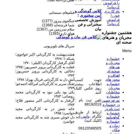
نقش پرداخته است:
را فراموش
کرده‌اید؟
کلاس گویندگی و
نام کاربری
فیلم‌های سینمایی
آیین سخنوری
؛
خود را
فراموش
آموزش تخصصی
جنگجوی پیروز (1377)
کرده‌اید؟
سخنرانی و فن
شما فرشته‌اید (1368)
بیان
سلام سرزمین من (1367)
هشتمین جشنواره
هوای تازه (1365)
مجریان و هنرهای
صحنه ای
سریال های تلویزیونی
Menu
هشت‌بهشت به کارگردانی اکبر خواجوی؛
شبکه ۱؛ ۱۳۶۸
جشنواره
آقای گرفتار کارگردان اکلیلی؛ ۱۳۷۰
مجریان و
غفلت به کارگردانی پرویز حسن‌پور؛ ۱۳۷۵
هنرهای
دخالتی به کارگردانی پرویز حسن‌پور؛
صحنه ای
۱۳۷۲
اهداف و
آتش دل به کارگردانی فریال بهزاد؛ ۱۳۷۸
محور های
جهت کسب
تفنگ سرپر به کارگردانی امرالله احمدجو؛
جشنواره
اطلاعات بیشتر
۱۳۷۹
مجریان
روی عکس کلیک
یکی بود یکی نبود به کارگردانی محمد
مخاطبان
کنید.
روضاتی؛ ۱۳۸۳
جشنواره
تلفن ثبت نام :
گرفتار به کارگردانی اکبر منصور فلاح؛
تعرفه حضور
88192019
۱۳۸۴
در جشنواره
خانه شش در به کارگردانی مجید
ثبت نام در
ارتباط از طریق
جوانمرد؛ ۱۳۸۵
جشنواره
تلگرام ،
واتس آپ
دل خوش سیری چند به کارگردانی مجید
گواهینامه
(کلیک کنید)
جوانمرد
جشنواره
زمان و
09120588505
مکان