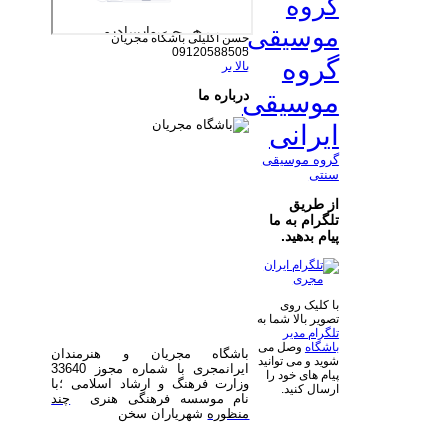
گروه
موسیقی
​حسن اکلیلی
باشگاه مجریان
09120588505
گروه
بالا بر
موسیقی
درباره ما
ایرانی
گروه موسیقی
سنتی
از طریق
تلگرام به ما
پیام بدهید.
با کلیک روی
تصویر بالا شما به
تلگرام مدیر
باشگاه
وصل می
باشگاه مجریان و هنرمندان
شوید و می توانید
ایرانمجری با شماره مجوز 33640
پیام های خود را
وزارت فرهنگ و ارشاد اسلامی ؛با
ارسال کنید.
نام موسسه فرهنگی هنری
چند
منظوره
شهریاران سخن