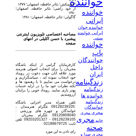
خواننده
۱۳۷۹
"کشمکش؛ تئاتر حافظه، اصفهان؛ ۱۳۷۷
از خود راضی؛ تئاتر حافظه، اصفهان؛
خواننده
۱۳۸۰
گاگولی؛ تئاتر حافظه، اصفهان؛ ۱۳۸۱
ایرانی
خواننده جوان
ایرانی
خواننده
مصاحبه اختصاصی تلویزیون اینترنتی
سنتی
پیشبرد با حسن اکلیلی در انتهای
خواننده
صفحه
پاپ
خوانندگان
کارفرمایان گرامی از اینکه باشگاه
داخل
مجریان را برای انتخاب اصولی هنرمند
ایران
مورد علاقه اتان جهت دعوت در رویداد
خود انتخاب نموده اید ، سپاسگزاریم و
زندگینامه
درخواست می نماییم تا با رهنمود ها و
نکته نظرات خود ما را در ارایه خدمات
زندگینامه
بهتر یاری نمایید. رویداد خوبی را برایتان
آرزومندیم.
خواننده ها
زندگینامه
تلفن همراه مدیر اجرایی باشگاه
:09128239105 تلگرام هنرمندان ،
خوانندگان
خوانندگان و چهره های ورزشی :
مجری
مجری
09120809040 تلگرام مجریان :
مجری
09128239105 - 09203201327 تلفن
خانم
ثابت: 02188679725
صحنه
رای دادن به این مورد
مجری صدا و