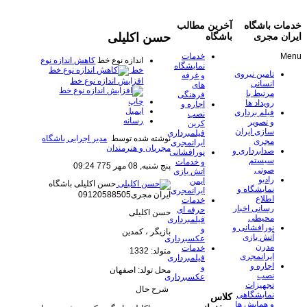
خدمات باشگاه
آخرین مطالب
​حسن اکلیلی
ایران مجری
باشگاه
Menu
خدمات
اندازه نوع خط
کاهش اندازه نوع
نمایشگاه
خط
تامین نیروی
و غرفه
افزایش اندازه نوع خط
انسانی
های
مرتبط با
فرهنگی
چاپ
رویداد ها
اجاره و
ایمیل
فیلم برداری
نصب
رسانه
و تصویر
کرین
سازی ایران
فیلمبرداری
نوشته شده توسط
مدیر اجرایی باشگاه
مجری
ایرانمجری
مجریان و هنرمندان
صدابرداری و
نورافشانی
سیستم
و خدمات
پنج شنبه, 08 مهر 775 09:24
صوتی
آتش بازی
رادیو
ایمن
​حسن اکلیلی
باشگاه
نمایشگاه و
ایرانمجری
ایران مجری09120588505
اطلاع
خدمات
رسانی اخبار
حرفه ای
​حسن اکلیلی
محیطی
فیلمبرداری
نورافشانی و
و
بازیگر ، کمدین
آتش بازی
عکسبرداری
مدرن
خدمات
متولد: 1332
ایرانمجری
فیلمبرداری
اجاره و
و
محل تولد: اصفهان
نصب
عکسبرداری
تجهیزات
شرح حال
نمایشگاهی
کلاس
و همایش ها