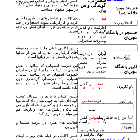
سخنرانی،
حسن اکلیلی بازیگر و کمدین شیرین زبان
و زیبا گفتار اصفهانی و متولد سال 1332
گویندگی و فن
هنرمند مورد
در شهر اصفهان میباشد.
بیان
علاقه شما
وی تئاترها و نمایش های بسیاری را بازی
اطــــــلاعــــــــیــــــه:
کرده و کارگردانی نموده است و در چند
فیلم سینمایی نیز به ایفای نقش پرداخته
آغازثبت نام کلاس
است.
گویندگی و فن
جستجو در باشگاه
بیان و دوره
مجریان
پیشرفته سخنرانی
باشگاه مجریان
حسن اکلیلی خیلی ها را به یاد مجموعه
وهنرمندان صحنه
آقای گرفتار می اندازد که پس از سالها
ایران درمدرسه
همچنان نامش بر سر زبانها است .
سخن به همراه
مدرک معتبر.
این هنرمند اصفهانی که سالها با نقش
کاربر باشگاه
مدرس فریبا
آفرینی هایش لبخند را بر لبان مردم ایران
علومی یزدی
مجریان
خصوصا اصفهان جاری ساخته است ،
همواره یاد هنرمندان گرانقدری چون
استاد رضا ارحام صدر را در دلها زنده
سخـــــن
گفتن
نام کاربری
نگاه داشته است.
یکـــ
نیـــــاز
است.
حسن اکلیلی با بازی در سریال "پشت
کوه های بلند" به خوبی نشان داد که نه تنها
خوب
سخــن
رمز عبور
در عرصه طنز و کمدی استادانه بازی می
گفتن یکـ
فـــــن
کند بلکه در نقش های جدی و تاریخی هم
است.
می تواند به خوبی بازی کند.
من را به خاطر بسپار
زیبا
سخـن
گفتن
یکــ
هـــنــر
است.
فعالیت های هنری در عرصه سینما و
تلویزیون
بیاییم با هنر خود
جهان بیاراییم و
حسن اکلیلی در فیلم های زیر به ایفای
گذرواژه خود
نقش محبت بزنیم.