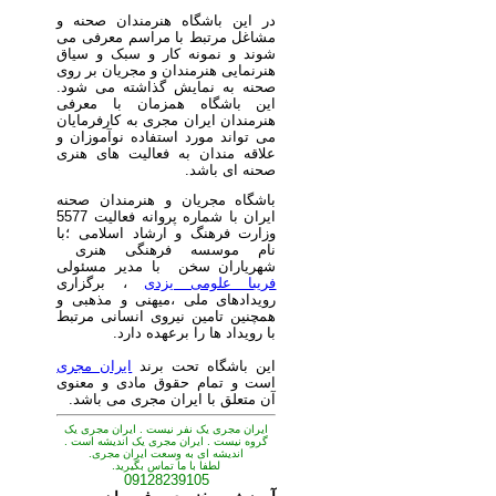
در این باشگاه هنرمندان صحنه و
مشاغل مرتبط با مراسم معرفی می
شوند و نمونه کار و سبک و سیاق
هنرنمایی هنرمندان و مجریان بر روی
صحنه به نمایش گذاشته می شود.
این باشگاه همزمان با معرفی
هنرمندان ایران مجری به کارفرمایان
می تواند مورد استفاده نوآموزان و
علاقه مندان به فعالیت های هنری
صحنه ای باشد.
باشگاه مجریان و هنرمندان صحنه
ایران با شماره پروانه فعالیت 5577
وزارت فرهنگ و ارشاد اسلامی ؛با
نام موسسه فرهنگی هنری
شهریاران سخن با مدیر مسئولی
فریبا علومی یزدی
، برگزاری
رویدادهای ملی ،میهنی و مذهبی و
همچنین تامین نیروی انسانی مرتبط
با رویداد ها را برعهده دارد.
این باشگاه تحت برند
ایران مجری
است و تمام حقوق مادی و معنوی
آن متعلق با ایران مجری می باشد.
ایران مجری یک نفر نیست . ایران مجری یک
گروه نیست . ایران مجری یک اندیشه است .
اندیشه ای به وسعت ایران مجری.
لطفا با ما تماس بگیرید.
09128239105