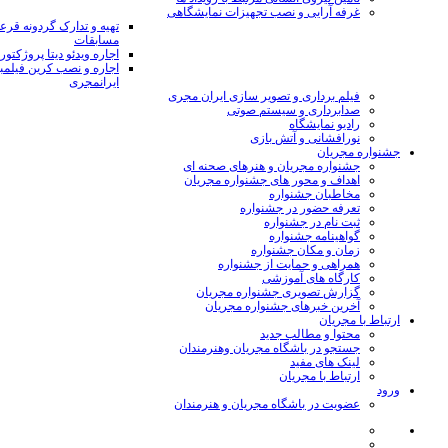
غرفه آرایی و نصب تجهیزات نمایشگاهی
تهیه و تدارک گردونه قر
مسابقات
اجاره ویدئو دیتا پروژکتور
اجاره و نصب کرین فیلمب
ایرانمجری
فیلم برداری و تصویر سازی ایران مجری
صدابرداری و سیستم صوتی
رادیو نمایشگاه
نورافشانی و آتش بازی
جشنواره مجریان
جشنواره مجریان و هنرهای صحنه ای
اهداف و محور های جشنواره مجریان
مخاطبان جشنواره
تعرفه حضور در جشنواره
ثبت نام در جشنواره
گواهینامه جشنواره
زمان و مکان جشنواره
همراهی و حمایت از جشنواره
کارگاه های آموزشی
گزارش تصویری جشنواره مجریان
آخرین خبرهای جشنواره مجریان
ارتباط با مجریان
محتوا و مطالب جدید
جستجو در باشگاه مجریان وهنرمندان
لینک های مفید
ارتباط با مجریان
ورود
عضویت در باشگاه مجریان و هنرمندان