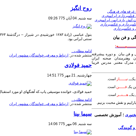
روح انگیز
 غرفه های فرهنگی
فیلمبرداری ایرانمجری
سه شنبه, 04 آبان 775 09:26
 آتش بازی ایمن ایرانمجری
لمبرداری و عکسبرداری
 و عکسبرداری
ی و فن بیان
سنتی ایرانی بود.
ــــــیــــــه:
ادامه مطلب...
 و فن بیان و دوره پیشرفته
منتشر شده در:
ارتباط و معرفی خوانندگان مشهور ایران
ن وهنرمندان صحنه ایران
مدرک معتبر. مدرس فریبا
حمید فولادی
چهارشنبه, 21 مهر 775 14:51
کـــ
نیـــــاز
است.
ن یکـ
فـــــن
است.
​حمید فولادی، خواننده موسیقی پاپ،که آهنگهای او مورد استقبا
یکــ
هـــنــر
است.
ادامه مطلب...
بیاراییم و نقش محبت بزنیم.
منتشر شده در:
ارتباط و معرفی خوانندگان مشهور ایران
سیما بینا
خنوری
؛ آموزش تخصصی
سه شنبه, 06 مهر 775 14:06