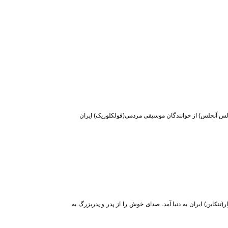
تی (۱۶ ارديبهشت ۱۳۱۵ در کرمانشاه – ۱ مهر ۱۳۸۵ در لس آنجلس) از خوانندگان موسیقی مردمی(فولکلوریک) ایران
لی فاطمه واعظی 25 اسفند 1328 در شهسوار(تنکابن) ایران به دنیا آمد. صدای خوش را از پدر و پدربزرگ به