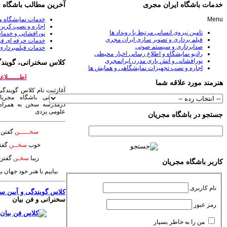
خدمات باشگاه ایران مجری
آخرین مطالب باشگاه
Menu
خدمات نمایشگاه و
اجاره و نصب کرین 
تامین نیروی انسانی مرتبط با رویداد ها
نورافشانی و خدمات
فیلم برداری و تصویر سازی ایران مجری
خدمات حرفه ای فی
صدابرداری و سیستم صوتی
خدمات فیلمبرداری
رادیو نمایشگاه و اطلاع رسانی اخبار محیطی
نورافشانی و آتش بازی مدرن ایرانمجری
کلاس سخنرانی، گویندگ
اجاره و نصب تجهیزات نمایشگاهی و همایش ها
اطــــــلاعــ
هنرمند مورد علاقه شما
آغازثبت نام کلاس گویندگی
سخنرانی باشگاه مجریا
درمدرسه سخن به همراه 
علومی یزدی
جستجو در باشگاه مجریان
سخـــــن
گفتن ی
خوب
سخــن
گفت
زیبا
سخـن
گفتن 
کاربر باشگاه مجریان
بیاییم با هنر خود جهان 
نام کاربری
کلاس گویندگی و آیین س
سخنرانی و فن بیان
رمز عبور
من را به خاطر بسپار