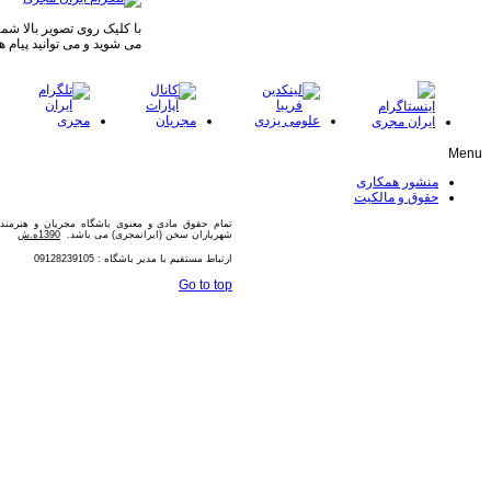
با کلیک روی تصویر بالا شما 
می شوید و می توانید پیام ه
Menu
منشور همکاری
حقوق و مالکیت
تمام حقوق مادی و معنوی باشگاه مجریان و هنرمن
شهریاران سخن (ایرانمجری) می باشد.
1390ه.ش
ارتباط مستقیم با مدیر باشگاه : 09128239105
Go to top