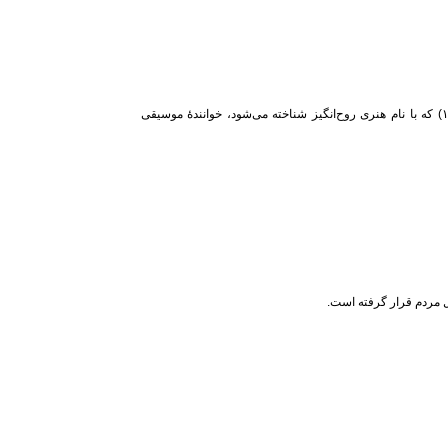
بتول عباسی (زادهٔ ۱۲۸۳ خورشیدی در شیراز – درگذشتهٔ ۱۳۶۳) که با نام هنری روح‌انگیز شناخته می‌شود، خوانندهٔ موسیقی
ل مردم قرار گرفته است.