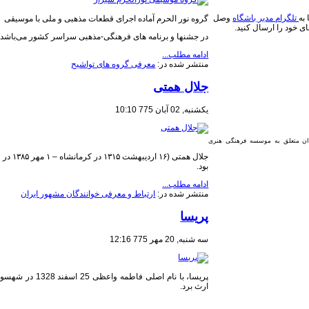
به
تلگرام مدیر باشگاه
وصل
گروه نور الحرم آماده اجرای قطعات مذهبی و ملی با موسیقی
ای خود را ارسال کنید.
در جشنها و برنامه های فرهنگی-مذهبی سراسر کشور می‌باشد
ادامه مطلب...
منتشر شده در:
معرفی گروه های تواشیح
جلال همتی
یکشنبه, 02 آبان 775 10:10
دان متعلق به موسسه فرهنگی هنری
جلال هم
بود.
ادامه مطلب...
منتشر شده در:
ارتباط و معرفی خوانندگان مشهور ایران
پریسا
سه شنبه, 20 مهر 775 12:16
​پریسا، با نام اص
ارث برد.