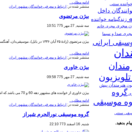
ادامه مطلب...
واننده سنتی
منتشر شده در:
ارتباط و معرفی خوانندگان مشهور ایران
انندگان داخل
بیژن مرتضوی
ه
زندگینامه خواننده
ان
مجری
سه شنبه, 27 مهر 775 10:51
مجری خانم
جری صدا و سیما
سیقی ایرانی
​بیژن مرتضوی (زادهٔ ۲۵ آبان ۱۳۳۶ در بابل)، موسیقی‌دان، آهنگساز، تنظیم کننده، ویولنیست و خواننده ایرانی است.
دان
ادامه مطلب...
منتشر شده در:
ارتباط و معرفی خوانندگان مشهور ایران
مندان
بیژن خاوری
تلویزیون
سه شنبه, 27 مهر 775 09:58
هنرمندان پیش
یون
گروه
بیژن خاوری از خواننده های مشهور دهه 60 و 70 می باشد.که اشعار حماسی و ملی را به سبکی جدید خوانده است.
ری
ه موسیقی
ادامه مطلب...
منتشر شده در:
ارتباط و معرفی خوانندگان مشهور ایران
یقی سنتی
گروه موسیقی نورالحرم شیراز
ام بدهید.
شنبه, 16 اسفند 773 22:10