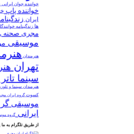
خواننده جوان ایرانی
خ
خواننده پاپ
خو
زندگینام
ایران
ها
زندگینامه خوانندگ
مجری صحنه
م
موسیقی
مو
هنرمن
هنرمندان
تهران
هنر
سینما تاتر 
هنرمندان سینما و تلوز
کسوت
گروه ایران مج
گرو
موسیقی
ایرانی
گروه موس
از طریق تلگرام به ما پی