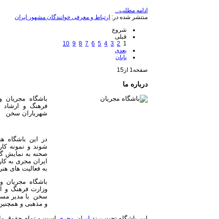
ادامه مطلب...
منتشر شده در:
ارتباط و معرفی خوانندگان مشهور ایران
شروع
قبلی
10
9
8
7
6
5
4
3
2
1
بعدی
پایان
صفحه1 از15
درباره ما
فرهنگ و ارشاد 
شهریاران سخن
در این باشگاه ه
شوند و نمونه کار
صحنه به نمایش گذ
ایران مجری به کار
به فعالیت های هن
وزارت فرهنگ و ا
سخن با مدیر مس
و مذهبی و همچنین 
این باشگاه تحت برند
ایران مجری
است و تمام حقوق مادی