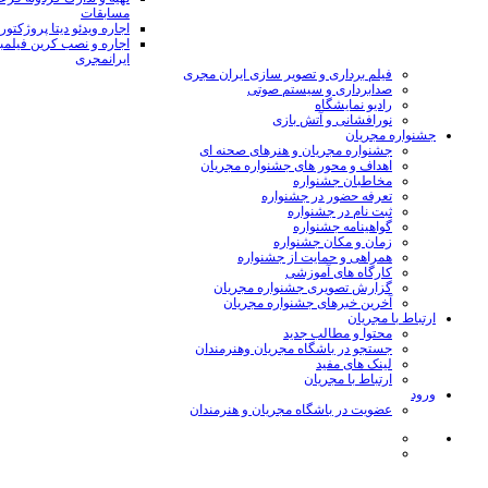
مسابقات
اجاره ویدئو دیتا پروژکتور
اجاره و نصب کرین فیلمب
ایرانمجری
فیلم برداری و تصویر سازی ایران مجری
صدابرداری و سیستم صوتی
رادیو نمایشگاه
نورافشانی و آتش بازی
جشنواره مجریان
جشنواره مجریان و هنرهای صحنه ای
اهداف و محور های جشنواره مجریان
مخاطبان جشنواره
تعرفه حضور در جشنواره
ثبت نام در جشنواره
گواهینامه جشنواره
زمان و مکان جشنواره
همراهی و حمایت از جشنواره
کارگاه های آموزشی
گزارش تصویری جشنواره مجریان
آخرین خبرهای جشنواره مجریان
ارتباط با مجریان
محتوا و مطالب جدید
جستجو در باشگاه مجریان وهنرمندان
لینک های مفید
ارتباط با مجریان
ورود
عضویت در باشگاه مجریان و هنرمندان