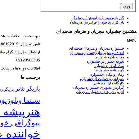
گذرواژه خود را فراموش کرده‌اید؟
نام کاربری خود را فراموش کرده‌اید؟
هشتمین جشنواره مجریان و هنرهای صحنه ای
جهت کسب اطلاعات بیشتر 
Menu
تلفن ثبت نام : 88192019
جشنواره مجریان و هنرهای صحنه ای
ارتباط از طریق تلگرام ،
وا
اهداف و محور های جشنواره مجریان
مخاطبان جشنواره
09120588505
تعرفه حضور در جشنواره
ثبت نام در جشنواره
اطلاعات دوره ها در
سایت 
گواهینامه جشنواره
زمان و مکان جشنواره
برچسب ها
همراهی و حمایت از جشنواره
کارگاه های آموزشی
گزارش تصویری جشنواره مجریان
بازیگر تئاتر
بازیگر ز
آخرین خبرهای جشنواره مجریان
سینما وتلوزیو
هنرپیشه
ب
بیوگرافی خوا
خواننده
خ