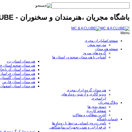
باشگاه مجریان ،هنرمندان و سخنوران - MC & A CLUBE
Menu
صفحه اصلی
ایران مجری
مدرسه سخن
صفحه هنرمندان
گروه های سرود
آشنایی با هنرمندان صحنه در استان ها
هنرمندان استان یزد
هنرمندان صحنه استان خ
هنرمندان استان آذربایجا
هنرمندان استان خراسا
هنرمندان استان گلستان
هنرمندان استان فارس
هنرمندان استان اصفهان
هنرمندان گروه ایران مجری
ویدیو گالری و آرشیو رویداد های
ایرانمجری
وبلاگ مجریان
دسته بندی ها
صفحه کاربری
آخرین مطالب و مقالات
خدمات باشگاه
تامین نیروی انسانی مرتبط با رویداد ها
غرفه آرایی و نصب تجهیزات نمایشگاهی
تهیه و تدارک گردونه قر