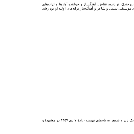
دی ۱۳۲۳ برابر با ۴ ژانویه ۱۹۴۵ در خوسف(بیرجند))، نوازنده، نقاش، آهنگساز و خواننده آوازها و ترانه‌های
د موسیقی سنتی و شاعر و آهنگ‌ساز ترانه‌های اولیه او بود رشد
​۲۵بند نام یک گروه موسیقی اهل ایران است. این گروه شامل یک زن و شوهر به نام‌های تهمینه (زادهٔ ۷ دی ۱۳٥٧ در مشهد) و