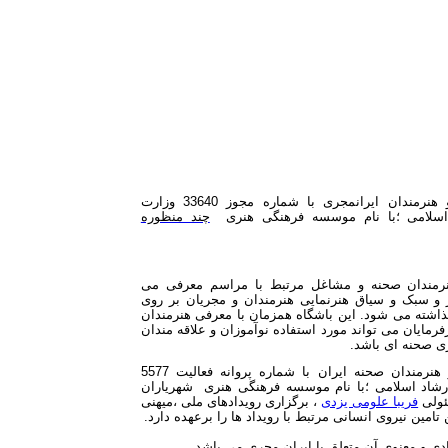
باشگاه مجریان و هنرمندان ایرانمجری با شماره مجوز 33640 وزارت
اسلامی ؛با نام موسسه فرهنگی هنری
چند منظوره
نرمندان صحنه و مشاغل مرتبط با مراسم معرفی می
 و سبک و سیاق هنرنمایی هنرمندان و مجریان بر روی
اشته می شود. این باشگاه همزمان با معرفی هنرمندان
فرمایان می تواند مورد استفاده نوآموزان و علاقه مندان
ری صحنه ای باشد.
باشگاه مجریان و هنرمندان صحنه ایران با شماره پروانه فعالیت 5577
رشاد اسلامی ؛با نام موسسه فرهنگی هنری شهریاران
ئولی
فریبا علومی یزدی
، برگزاری رویدادهای ملی ،میهنی
تامین نیروی انسانی مرتبط با رویداد ها را برعهده دارد.
 و معنوی آن متعلق با ایران مجری می باشد.