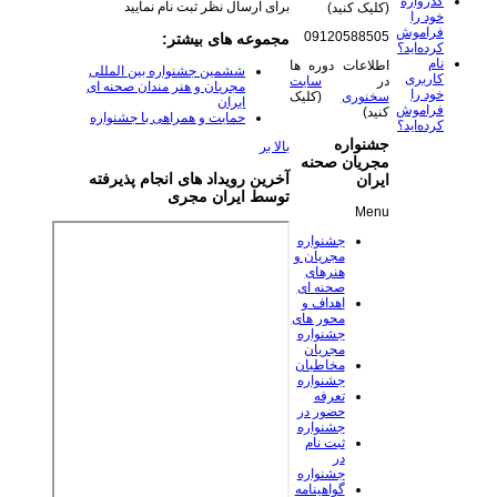
گذرواژه
برای ارسال نظر ثبت نام نمایید
(کلیک کنید)
خود را
فراموش
09120588505
مجموعه های بیشتر:
کرده‌اید؟
نام
اطلاعات دوره ها
ششمین جشنواره بین المللی
کاربری
در
سایت
مجریان و هنر مندان صحنه ای
خود را
سخنوری
(کلیک
ایران
فراموش
کنید)
حمایت و همراهی با جشنواره
کرده‌اید؟
جشنواره
بالا بر
مجریان صحنه
آخرین رویداد های انجام پذیرفته
ایران
توسط ایران مجری
Menu
جشنواره
مجریان و
هنرهای
صحنه ای
اهداف و
محور های
جشنواره
مجریان
مخاطبان
جشنواره
تعرفه
حضور در
جشنواره
ثبت نام
در
جشنواره
گواهینامه