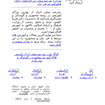
تهران
|
مدرسه سخن؛ مرجع دانلود رایگان
ارسال کنید.
فیلم آموزش فن بیان
مدرسه سخن ایران از بهترین مراکز
آموزشی در زمینه سخنوری و گویندگی و
مجریگری می‌باشد که با مدیریت دکتر فریبا
علومی یزدی و مجوز رسمی از وزارت
فرهنگ و ارشاد اسلامی تاکنون به آموزش
بیش از ۱۰۰۰ مجری و سخنران در کشور
اقدام نموده است.
شما می توانید آخرین مقالات و آموزش های
مرتبط با فن بیان و سخنوری را در این
سایت ببینید . برای ورود به
سایت سخنوری
کلیک کنید.
گوگل مپ : مدرسه سخن ایران تاسیس
۱۳۹۵ آموزش سخنوری ، گویندگی و
مجریگری
تمام حقوق مادی و معنوی باشگاه
مجریان و هنرمندان متعلق به موسسه
فرهنگی هنری شهریاران سخن
(ایرانمجری) می باشد.
1390ه.ش
ارتباط مستقیم با مدیر باشگاه :
09128239105