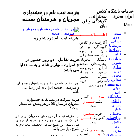
خدمات باشگاه
کلاس
هزینه ثبت نام درجشنواره
ایران مجری
سخنرانی،
مجریان و هنرمندان صحنه
گویندگی و فن
Menu
بیان
تامین
اطــــــلاعــــــــیــــــه:
نیروی
هزینه ثبت نام درجشنواره
انسانی
آغازثبت نام کلاس
مرتبط با
گویندگی و فن
رویداد ها
بیان و دوره
فیلم
پیشرفته سخنرانی
برداری و
هزینه شامل : دو روز حضور در
باشگاه مجریان
تصویر
وهنرمندان صحنه
جشنواره - نهار و شام و بسته هدایا
سازی
ایران درمدرسه
می باشد.
ایران
سخن به همراه
مجری
مدرک معتبر.
صدابرداری
مدرس فریبا
هزینه ثبت نام در هفتمین جشنواره مجریان
و سیستم
علومی یزدی
و هنرمندان صحنه ایران به قرار ذیل می
صوتی
باشد.
رادیو
نمایشگاه
سخـــــن
گفتن
هزینه شرکت در مسابقات جشنواره
و اطلاع
یکـــ
نیـــــاز
مجریان در سال 96 در هر بخش چه مقدار
رسانی
است.
است؟
اخبار
محیطی
خوب
سخــن
پ: هزینه ثبت نام در بخش مجریان برای هر
نورافشانی
گفتن یکـ
فـــــن
نفر یک میلیون و چهارصد و نود هزار تومان
و آتش
است.
می باشد. این مبلغ شامل تخفیف ثبت نام به
بازی
شرح ذیل می باشد.
زیبا
سخـن
گفتن
مدرن
یکــ
هـــنــر
است.
ایرانمجری