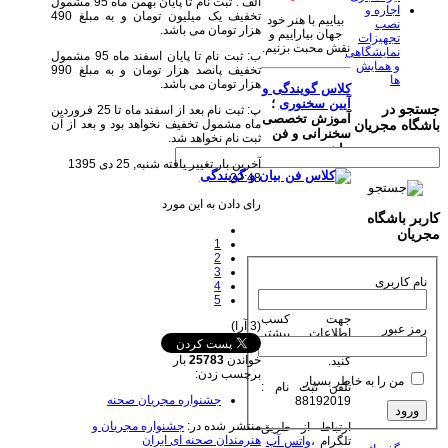
الف : ثبت نام تا پایان بهمن ماه 95 مشمول
اجاره و
تخفیف یک میلیون تومان و به مبلغ 490
بیاییم با هنر خود
نصب
هزار تومان می باشد.
جهان بیاراییم و
تجهیزات
نقش محبت بزنیم.
نمایشگاهی
ب: ثبت نام تا پایان اسفند ماه 95 مشمول
و همایش
تخفیف پانصد هزار تومان و به مبلغ 990
ها
هزار تومان می باشد.
کلاس گویندگی و
آیین سخنوری
؛
جستجو در
پ: ثبت نام بعد از اسفند ماه تا 25 فروردین
آموزش تخصصی
ماه مشمول تخفیف نخواهد بود و بعد از آن
باشگاه مجریان
سخنرانی و فن
ثبت نام نخواهد شد.
بیان
آخرین بار تغییر یافته شنبه, 25 دی 1395
22:48
رای دادن به این مورد
کاربر باشگاه
مجریان
1
2
3
نام کاربری
4
5
جهت کسب
(3 آرا)
رمز عبور
اطلاعات بیشتر
روی عکس کلیک
خواندن
25783
بار
کنید.
برچسب زدن:
من را به خاطر بسپار
تلفن ثبت نام :
جشنواره مجریان صحنه
88192019
منتشر شده در:
جشنواره مجریان و
ارتباط از طریق
هنرمندان صحنه ای ایران
تلگرام ،
واتس آپ