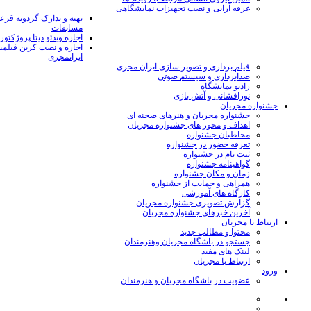
غرفه آرایی و نصب تجهیزات نمایشگاهی
تهیه و تدارک گردونه قر
مسابقات
اجاره ویدئو دیتا پروژکتور
اجاره و نصب کرین فیلمب
ایرانمجری
فیلم برداری و تصویر سازی ایران مجری
صدابرداری و سیستم صوتی
رادیو نمایشگاه
نورافشانی و آتش بازی
جشنواره مجریان
جشنواره مجریان و هنرهای صحنه ای
اهداف و محور های جشنواره مجریان
مخاطبان جشنواره
تعرفه حضور در جشنواره
ثبت نام در جشنواره
گواهینامه جشنواره
زمان و مکان جشنواره
همراهی و حمایت از جشنواره
کارگاه های آموزشی
گزارش تصویری جشنواره مجریان
آخرین خبرهای جشنواره مجریان
ارتباط با مجریان
محتوا و مطالب جدید
جستجو در باشگاه مجریان وهنرمندان
لینک های مفید
ارتباط با مجریان
ورود
عضویت در باشگاه مجریان و هنرمندان