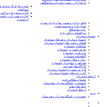
غرفه آرایی و نصب تجهیزات نمایشگاهی
تهیه و تدارک گردونه قر
مسابقات
اجاره ویدئو دیتا پروژکتور
اجاره و نصب کرین فیلمب
ایرانمجری
فیلم برداری و تصویر سازی ایران مجری
صدابرداری و سیستم صوتی
رادیو نمایشگاه
نورافشانی و آتش بازی
جشنواره مجریان
جشنواره مجریان و هنرهای صحنه ای
اهداف و محور های جشنواره مجریان
مخاطبان جشنواره
تعرفه حضور در جشنواره
ثبت نام در جشنواره
گواهینامه جشنواره
زمان و مکان جشنواره
همراهی و حمایت از جشنواره
کارگاه های آموزشی
گزارش تصویری جشنواره مجریان
آخرین خبرهای جشنواره مجریان
ارتباط با مجریان
محتوا و مطالب جدید
جستجو در باشگاه مجریان وهنرمندان
لینک های مفید
ارتباط با مجریان
ورود
عضویت در باشگاه مجریان و هنرمندان