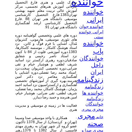
خواننده
مدارک علمی و هنری فارغ التحصیل
کاردانی آموزش هنرهای تجسمی، مرکز
خواننده
آموزش عالی تربيت معلم شهيد بهشتی
تهران1383.فارغ التحصیل کارشناسی
ایرانی
موسیقی دانشگاه هنر تهران 88 .فارغ
التحصیل کارشناسی ارشد آهنگسازی
خواننده جوان
دانشگاه هنر تهران 91.
ایرانی
خواننده
دوره هاي علمي وتخصصي گواهينامه دوره
سنتی
های تئوری موسيقی، هارمونی، کنترپوان
خواننده
مُدال، آشنايی با فرم فوگ و کانن، نزد
استاد هوشنگ كامكار ، موسسه کامکارها،
پاپ
1383.دوره آموزشی فلوت از 84 تا کنون
نزد استاد ناصر رحیمی و شقایق
خوانندگان
صادقیان.دوره رهبری ارکستر نزد اساتید
داخل
شریف لطفی و هوشیار خیام و تقی
ضرابی.دوره تخصصی کنترپوان سخت،نزد
ایران
استاد محمد رضا تفضلی.دوره آشنایی با
آهنگسازی معاصر نزد دکتر امین
زندگینامه
هنرمند.بهره گیری از آموزشهای تخصصی
آهنگسازی و ارکستراسیون نزد اساتید احمد
زندگینامه
پژمان ، هوشنگ کامکار، محمد رضا تفضلی،
خواننده ها
شریف لطفی، تقی ضرابی، هوشیار خیام،
امین هنرمند و حمید رضا دیبازر.
زندگینامه
خوانندگان
فعاليت ها در زمينه ي موسيقي و مدیریت
مجری
مجری
هنری
مجری
خانم
· همکاری با واحد موسیقی صدا وسیما
(تهران و کردستان). از سال 1378 تاكنون.
صحنه
عضو گروه کر شهر تهران به رهبری مهدی
قاسمی، از سال 1382 تا 1376.رهبر
مجری صدا و