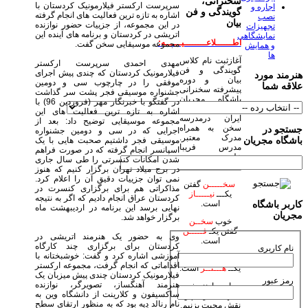
سخنرانی،
سرپرست ارکستر فیلارمونیک کردستان با
اجاره و
گویندگی و فن
اشاره به تازه ترین فعالیت های انجام گرفته
نصب
بیان
در این مجموعه، از جزییات حضور نوازنده
تجهیزات
اتریشی در کردستان و برنامه های آینده این
نمایشگاهی
اطــــــلاعــــــــیــــــه:
مجموعه موسیقایی سخن گفت.
و همایش
ها
آغازثبت نام کلاس
مهدی احمدی سرپرست ارکستر
گویندگی و فن
فیلارمونیک کردستان که چندی پیش اجرای
هنرمند مورد
بیان و دوره
موفقی را در چارچوب سی و دومین
علاقه شما
پیشرفته سخنرانی
جشنواره موسیقی فجر پشت سر گذاشت
باشگاه مجریان
در گفتگو با خبرنگار مهر (فروردین 96) با
وهنرمندان صحنه
اشاره به تازه ترین فعالیت های این
ایران درمدرسه
مجموعه موسیقایی توضیح داد: بعد از
سخن به همراه
جستجو در
اجرایی که در سی و دومین جشنواره
مدرک معتبر.
باشگاه مجریان
موسیقی فجر داشتیم صحبت هایی با یک
مدرس فریبا
اسپانسر انجام گرفته که در صورت فراهم
علومی یزدی
شدن امکانات کنسرتی را طی سال جاری
در برج میلاد تهران برگزار کنیم که هنوز
نمی توان جزییات دقیق آن را اعلام کرد.
سخـــــن
گفتن
مذاکراتی هم برای برگزاری کنسرت در
یکـــ
نیـــــاز
کردستان عراق انجام دادیم که اگر به نتیجه
است.
کاربر باشگاه
نهایی برسد این برنامه در اردیبهشت ماه
مجریان
برگزار خواهد شد.
خوب
سخــن
گفتن یکـ
فـــــن
وی به حضور یک هنرمند اتریشی در
است.
کردستان برای برگزاری چند کارگاه
نام کاربری
آموزشی اشاره کرد و گفت: خوشبختانه با
زیبا
سخـن
گفتن
اقداماتی که انجام گرفت، مجموعه ارکستر
یکــ
هـــنــر
است.
فیلارمونیک کردستان چندی پیش میزبان یک
رمز عبور
هنرمند آهنگساز، تصویرگر، نوازنده
بیاییم با هنر خود
ساکسیفون و کلارینت از دانشگاه وین به
جهان بیاراییم و
نام رِنالد دِپه بود که به منظور ارتقای سطح
نقش محبت بزنیم.