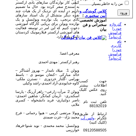
کیفی کار نوازندگان سازهای بادی ارکستر
من را به خاطر بسپار
به سنندج سفر کرده بود. حال ما تصمیم
داریم در آینده ای نزدیک از یک هیات چند
کلاس گویندگی و
نفره دیگر متشکل از یک استاد سازهای
آیین سخنوری
؛
بادی برنجی، یک نوازنده ویولنسل و یک
آموزش تخصصی
نوازنده ویولن برای برپایی کارگاه آموزشی
گذرواژه
سخنرانی و فن
دعوت کنیم که این امر در توسعه فعالیت
خود را
بیان
های آموزشی ارکستر فیلارمونیک کردستان
فراموش
تاثیر زیادی دارد.
کرده‌اید؟
نام
کاربری
خود را
معرفی اعضا:
فراموش
کرده‌اید؟
رهبر ارکستر : مهدی احمدی
ویولن 1: میلاد نامدار – بهروز آشناگر –
خالد مبارکی –کنعان موسو ی - باسط
بهرامی -گلناز خزدوزی - نسترن ملکی-
جهت کسب
کاوه خدایوندی-آزاد احمدی-راشد وکیلی
اطلاعات بیشتر
روی عکس کلیک
ویولن 2: مرآت زارعی– زاهر آزرنگ - پارسا
کنید.
اسکندری- -آرمان کمانگر- شاهین احمدی-
ناصر دولتیاری- فربد دانشخواه - کسری
تلفن ثبت نام :
ملایی
88192019
ویولا: مرتضی کرمی‏ – ‏هیوا رحمانی - فرح
ارتباط از طریق
محمد نژاد- -عزت صمدی
تلگرام ،
واتس آپ
(کلیک کنید)
ویولنسل: محمد محمدی - نوید شنوا-فرهاد
خوارزمی
09120588505