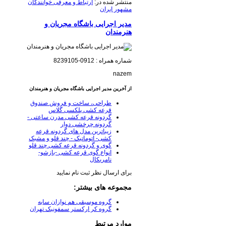
منتشر شده در:
ارتباط و معرفی خوانندگان
مشهور ایران
مدیر اجرایی باشگاه مجریان و
هنرمندان
شماره همراه : 0912-8239105
nazem
از آخرین مدیر اجرایی باشگاه مجریان و هنرمندان
طراحی، ساخت و فروش صندوق
قرعه کشی پلکسی گلاس
گردونه قرعه کشی مدرن ساعتی -
گردونه چرخشی دوار
زیباترین مدل های گردونه قرعه
کشی- اتوماتیک - چند قلو و مشبک
گوی و گردونه قرعه کشی چند قلو
انواع گوی قرعه کشی -بازشو-
نامریکال
برای ارسال نظر ثبت نام نمایید
مجموعه های بیشتر:
گروه موسیقی هم نوازان سایه
گروه کر ارکستر سمفونیک تهران
موارد مرتبط