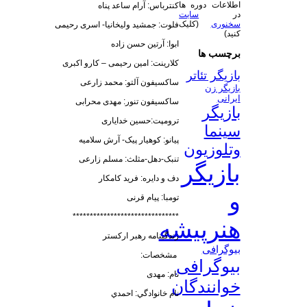
اطلاعات دوره ها
کنترباس: آرام ساعد پناه
در
سایت
سخنوری
(کلیک
فلوت: جمشید ولیخانیا- اسری رحیمی
کنید)
ابوا: آرتین حسن زاده
برچسب ها
کلارینت: امین رحیمی – کارو اکبری
بازیگر تئاتر
ساکسیفون آلتو: محمد زارعی
بازیگر زن
ایرانی
ساکسیفون تنور: مهدی محرابی
بازیگر
ترومپت:حسین خدایاری
سینما
پیانو: کوهیار پیک- آرش سلامیه
وتلوزیون
تنبک-دهل-مثلث: مسلم زارعی
بازیگر
دف و دایره: فرید کامکار
و
تومبا: پیام قرنی
*******************************
هنرپیشه
زندگینامه رهبر ارکستر
بیوگرافی
مشخصات:
بیوگرافی
نام: مهدی
خوانندگان
نام خانوادگي: احمدي