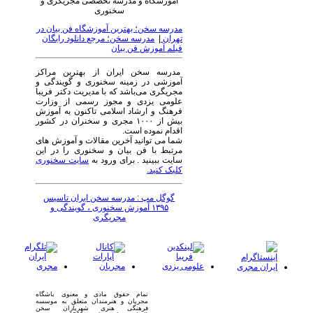
آموزشگاه و مدرسه تخصصی مجریگری و
سخنوری
مدرسه سخن؛ بهترین آموزشگاه فن بیان در
تهران
|
مدرسه سخن؛ مرجع دانلود رایگان
فیلم آموزش فن بیان
مدرسه سخن ایران از بهترین مراکز
آموزشی در زمینه سخنوری و گویندگی و
مجریگری می‌باشد که با مدیریت دکتر فریبا
علومی یزدی و مجوز رسمی از وزارت
فرهنگ و ارشاد اسلامی تاکنون به آموزش
بیش از ۱۰۰۰ مجری و سخنران در کشور
اقدام نموده است.
شما می توانید آخرین مقالات و آموزش های
مرتبط با فن بیان و سخنوری را در این
سایت ببینید . برای ورود به
سایت سخنوری
کلیک کنید.
گوگل مپ : مدرسه سخن ایران تاسیس
۱۳۹۵ آموزش سخنوری ، گویندگی و
مجریگری
تمام حقوق مادی و معنوی باشگاه
مجریان و هنرمندان متعلق به موسسه
فرهنگی هنری شهریاران سخن