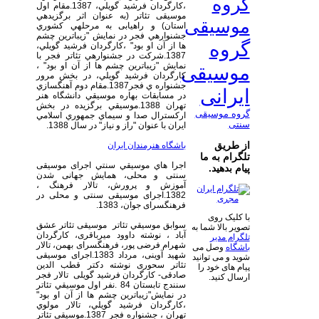
گروه
،كارگردان فرشيد گويلي، 1387.مقام اول
موسیقی تئاتر (به عنوان اثر برگزيده­ي
موسیقی
استان) و راهیابی به مرحله­ي كشوري
جشنواره­ي فجر در نمايش "زيباترين چشم
گروه
ها از آن او بود" ،كارگردان فرشيد گويلي،
1387.شركت در جشنواره­ي تئاتر فجر با
نمايش "زيباترين چشم ها از آن او بود" ،
موسیقی
كارگردان فرشيد گويلي، در بخش مرور
جشنواره ي فجر1387.مقام دوم آهنگسازي
ایرانی
در مسابقات بهاره موسيقي دانشگاه هنر
تهران 1388.موسيقي برگزيده در بخش
گروه موسیقی
اركسترال صدا و سيماي جمهوري اسلامي
سنتی
ايران با عنوان "راز و نياز" در سال 1388.
از طریق
باشگاه هنرمندان ایران
تلگرام به ما
اجرا هاي موسيقي سنتي اجرای موسيقی
پیام بدهید.
سنتی و محلی، همايش جهانی شدن
آموزش و پرورش، تالار فرهنگ ،
1382.اجرای موسيقی سنتی و محلی در
فرهنگسرای جوان، 1383.
با کلیک روی
سوابق موسيقي تئاتر موسيقی تئاتر عشق
تصویر بالا شما به
آباد ، نوشته داوود ميرباقری، کارگردان
تلگرام مدیر
شهرام فرضی پور، فرهنگسرای بهمن، تالار
باشگاه
وصل می
شهيد آوينی، مرداد 1383.اجرای موسیقی
شوید و می توانید
تئاتر سحوری نوشته دکتر قطب الدین
پیام های خود را
صادقی- کارگردان فرشید گویلی تالار فجر
ارسال کنید.
سنندج تابستان 84 .نفر اول موسيقي تئاتر
در نمايش"زيباترين چشم ها از آن او بود"
،كارگردان فرشيد گويلي، تالار مولوي
تهران ، جشنواره فجر 1387.موسیقی تئاتر