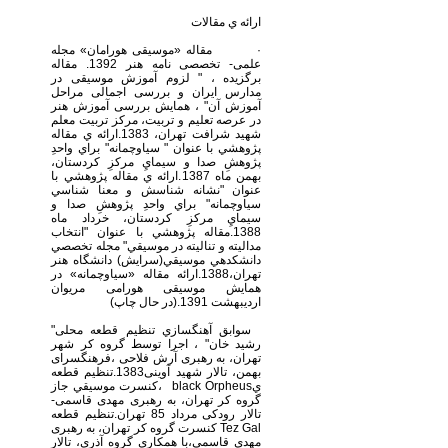
ارائه ي مقالات
· مقاله «موسیقی هورامان» مجله
علمی- تخصصی نامه هنر 1392. مقاله
برگزيده ، " لزوم آموزش موسيقی در
مدارس ايران و بررسی اجمالی مراحل
آموزش آن" ، همايش بررسی آموزش هنر
در عرصه تعليم و تربيت، مرکز تربيت معلم
شهيد شرافت تهران، 1383.ارائه ي مقاله
پژوهشي با عنوان " سياوچمانه" براي واحدِ
پژوهشِ صدا و سيمايِ مركزِ كردستان،
بهمن ماه 1387.ارائه ي مقاله پژوهشي با
عنوان "نشانه شناسش و معنا شناسي
سياوچمانه" براي واحدِ پژوهشِ صدا و
سيمايِ مركزِ كردستان، خرداد ماه
1388.مقاله پ‍ژوهشي با عنوان "انتخاب
مداليته و تناليته در موسيقي" مجله تخصصي
دانشكده­ي موسيقي(سرايش) دانشگاه هنر
تهران،1388.ارائه مقاله «سیاوچمانه» در
همایش موسیقی هورامی مریوان
اردیبهشت 1391.(در حال چاپ)
سوابق آهنگسازي تنظيم قطعه محلی"
رشيد خان" ، اجرا توسط گروه کر شهر
تهران، به رهبری آرش فلاحی ،فرهنگسرای
بهمن، تالار شهيد آوينی1383.تنظیم قطعه
يblack Orpheus ،کنسرت موسيقي جاز
گروه کر تهران، به رهبری مهدی قاسمی-
تالار رودکی مرداد 85 تهران.تنظیم قطعه
Tez Gal کنسرت گروه کر تهران، به رهبری
مهدی قاسمی،با همکاری گروه آذری، تالار