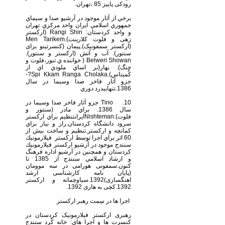
رودکی پاییز 85 ،تهران.
برخي از آثار موجود در آرشيو صدا و سيماي
جمهوري اسلامي ايران واحد مركزي تهران
و واحد كردستان: Rangi Shin (ارکستر
زهی و فلوت کلارینت).Men Tarikem
(ارکستر سمفونیک).پيمان (کنسرتینو برای
سنتور). آب و آتش (ارکستر و سنتور).
Belweri Showan ( خواننده ي تنور،فلوت و
چنگ). بهار(بر اساي ملودي اي از
كُميتاس).Spi Kkam Ranga Cholaka?-
جزو آثار فاخر صدا وسيما در سال
1386.تنهاييدرد دوري
10. Tino جزو آثار فاخر صدا وسيما در
سال 1386. براي مادر (سنتور و
فلوت).Nishtemanايرانتنظيم براي اركستر
سرود دانشگاه كردستان.راز و نياز براي
كمانچه و اركستر.تنظيم و ساخت بيش از
60 اثر براي اجرا توسط اركستر فيلارمونيك
سنندج موجود در آرشيو اركستر فيلارمونيك
کردستان و همچنين در آرشيو اداره فرهنگ
و ارشاد اسلامي سنندج از 1385 تا
كنون.سمفونی هورامی در سه موومان
(پایان نامه کارشناسی ارشد
اهنگسازی)1392.سیاوچمانه و ارکستر
1392.کچی به هاری 1392.
اجرا ها در سِمت رهبر اركستر
رهبری ارکستر فیلارمونیک کردستان در
كنسرت ها و اجرا هاي: خانه کُرد سنندج