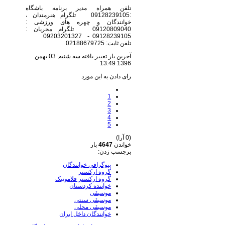
تلفن همراه مدیر برنامه باشگاه
:09128239105 تلگرام هنرمندان ،
خوانندگان و چهره های ورزشی :
09120809040 تلگرام مجریان :
09128239105 - 09203201327
تلفن ثابت: 02188679725
آخرین بار تغییر یافته سه شنبه, 03 بهمن
1396 13:49
رای دادن به این مورد
1
2
3
4
5
(0 آرا)
خواندن
4647
بار
برچسب زدن:
بیوگرافی خوانندگان
گروه ارکستر
گروه ارکستر فلامونیک
خواننده کردستان
موسیقی
موسیقی سنتی
موسیقی محلی
خوانندگان داخل ایران