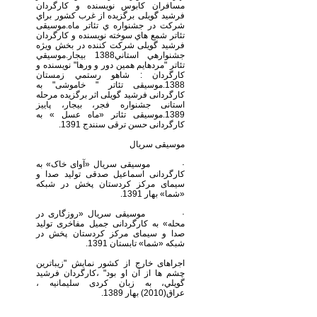
مسافران كابوس نويسنده و کارگردان
فرشید گویلی برگزيده از غرب كشور براي
شركت در جشنواره ي تئاتر ماه.موسیقی
تئاتر شمع هاي سوخته نويسنده و کارگردان
فرشید گویلی شركت كننده در بخش وي‍ژه
جشنواره­ي استاني1388 بيجار.موسيقي
تئاتر "مرده­ايم همين دور و ورها" نويسنده و
كارگردان : شاهو رستمي زمستان
1388.موسیقی تئاتر " خاموشی" به
کارگردانی فرشید گویلی اثر برگزیده مرحله
استانی جشنواره فجر، بیجار، پاییز
1389.موسیقی تئاتر «ماه عسل » به
کارگردانی حسن ترقی سنندج 1391.
موسیقی سریال
· موسیقی سریال «آوای خاک» به
کارگردانی اسماعیل صدقی تولید صدا و
سیمای مرکز کردستان پخش در شبکه
«شما» بهار 1391.
· موسیقی سریال «روزگاری در
محله» به کارگردانی جمیل مفاخری تولید
صدا و سیمای مرکز کردستان پخش در
شبکه «شما» تابستان 1391.
اجراهای خارج از کشور نمايش "زيباترين
چشم ها از آن او بود" ،كارگردان فرشيد
گويلي، به زبان کردی سلیمانیه ،
عراق(2010) بهار 1389.