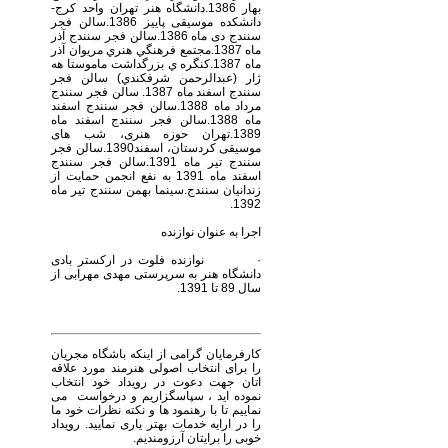
بهار 1386.دانشگاه هنر تهران واحد کرج-
دانشکده موسیقی پاییز 1386.سالن فجر
سنندج دی ماه 1386.سالن فجر سنندج آذر
ماه 1387.مجتمع فرهنگي هنري مريوان آذر
ماه 1387.كنگره ي بزرگداشت ماموستا هه
ژار (عبدالرحمن شرفكندي) سالن فجر
سنندج اسفند ماه 1387. سالن فجر سنندج
مرداد ماه 1388.سالن فجر سنندج اسفند
ماه 1388.سالن فجر سنندج اسفند ماه
1389.تهران حوزه هنری، شب های
موسیقی کردستان، اسفند1390.سالن فجر
سنندج تیر ماه 1391.سالن فجر سنندج
اسفند ماه 1391 به نفع انجمن حمایت از
زندانیان سنندج.سینما بهمن سنندج تیر ماه
1392.
اجرا به عنوان نوازنده
· نوازنده فلوت در ارکستر بادی
دانشگاه هنر به سرپرستی مهدی مهرابی از
سال 89 تا 1391.
کارفرمایان گرامی از اینکه باشگاه مجریان
را برای انتخاب اصولی هنرمند مورد علاقه
اتان جهت دعوت در رویداد خود انتخاب
نموده اید ، سپاسگزاریم و درخواست می
نماییم تا با رهنمود ها و نکته نظرات خود ما
را در ارایه خدمات بهتر یاری نمایید. رویداد
خوبی را برایتان آرزومندیم.