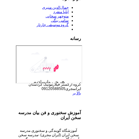
جمال‌الدین منبری
ایلیا منفرد
منوچهر سخایی
سامی بیگی
گروه موسیقی چارتار
رسانه
گروه ارکستر فیلارمونیک کردستان
ایرانمجری09120588505
بالا بر
آموزش سخنوری و فن بیان مدرسه
سخن ایران
آموزشگاه گویندگی و سخنوری مدرسه
سخن ایران (ایران مجری) -مدرسه سخن