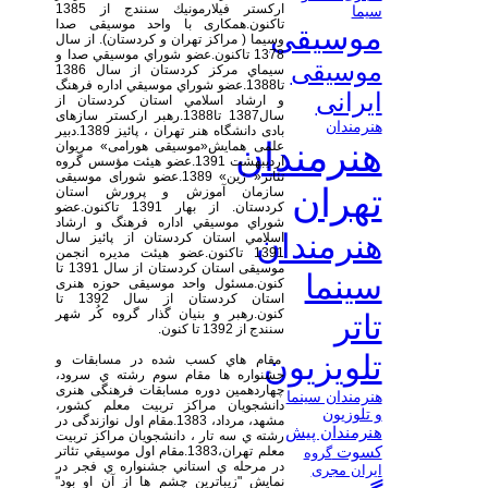
اركستر فيلارمونيك سنندج از 1385
سیما
تاكنون.همکاری با واحد موسیقی صدا
موسیقی
وسیما ( مراكز تهران و کردستان). از سال
1378 تاكنون.عضو شوراي موسيقي صدا و
موسیقی
سيماي مركز كردستان از سال 1386
تا1388.عضو شوراي موسيقي اداره فرهنگ
ایرانی
و ارشاد اسلامي استان كردستان از
سال1387 تا1388.رهبر ارکستر سازهای
هنرمندان
بادی دانشگاه هنر تهران ، پائیز 1389.دبیر
هنرمندان
علمی همایش«موسیقی هورامی» مریوان
اردیبهشت 1391.عضو هیئت مؤسس گروه
تئاتر« ژین» 1389.عضو شورای موسیقی
تهران
سازمان آموزش و پرورش استان
کردستان. از بهار 1391 تاکنون.عضو
شوراي موسيقي اداره فرهنگ و ارشاد
هنرمندان
اسلامي استان كردستان از پائیز سال
1391 تاکنون.عضو هیئت مدیره انجمن
موسیقی استان کردستان از سال 1391 تا
سینما
کنون.مسئول واحد موسیقی حوزه هنری
استان کردستان از سال 1392 تا
کنون.رهبر و بنیان گذار گروه کُر شهر
تاتر
سنندج از 1392 تا کنون.
تلویزیون
مقام هاي كسب شده در مسابقات و
جشنواره ها مقام سوم رشته ي سرود،
چهاردهمين دوره مسابقات فرهنگی هنری
هنرمندان سینما
دانشجويان مراکز تربيت معلم کشور،
و تلوزیون
مشهد، مرداد، 1383.مقام اول نوازندگی در
هنرمندان پیش
رشته ي سه تار ، دانشجويان مراکز تربيت
کسوت
معلم تهران،1383.مقام اول موسيقي تئاتر
گروه
در مرحله ي استاني جشنواره ي فجر در
ایران مجری
نمايش "زيباترين چشم ها از آن او بود"