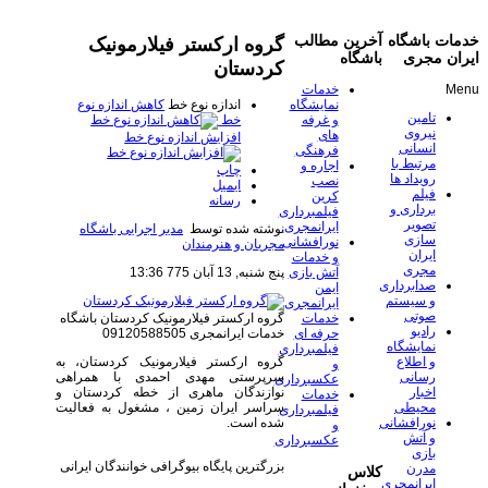
خدمات باشگاه
آخرین مطالب
گروه ارکستر فیلارمونیک
ایران مجری
باشگاه
کردستان
Menu
خدمات
اندازه نوع خط
کاهش اندازه نوع
نمایشگاه
تامین
خط
و غرفه
نیروی
های
افزایش اندازه نوع خط
انسانی
فرهنگی
مرتبط با
اجاره و
چاپ
رویداد ها
نصب
ایمیل
فیلم
کرین
رسانه
برداری و
فیلمبرداری
تصویر
ایرانمجری
نوشته شده توسط
مدیر اجرایی باشگاه
سازی
نورافشانی
مجریان و هنرمندان
ایران
و خدمات
مجری
پنج شنبه, 13 آبان 775 13:36
آتش بازی
صدابرداری
ایمن
و سیستم
ایرانمجری
صوتی
گروه ارکستر فیلارمونیک کردستان
باشگاه
خدمات
رادیو
خدمات ایرانمجری 09120588505
حرفه ای
نمایشگاه
فیلمبرداری
گروه ارکستر فیلارمونیک کردستان، به
و اطلاع
و
سرپرستی مهدی احمدی با همراهی
رسانی
عکسبرداری
نوازندگان ماهری از خطه کردستان و
اخبار
خدمات
سراسر ایران زمین ، مشغول به فعالیت
محیطی
فیلمبرداری
شده است.
نورافشانی
و
و آتش
عکسبرداری
بازی
بزرگترین پایگاه بیوگرافی خوانندگان ایرانی
مدرن
کلاس
ایرانمجری