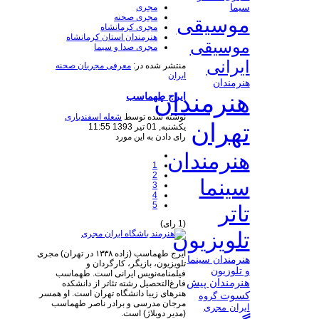
مجری
سیما
مجری صحنه
موسیقی
مجری کرمانشاه
هنرمندان استان کرمانشاه
موسیقی
مجری صدا و سیما
ایرانی
منتشر شده در:
معرفی مجریان صحنه
ایران
هنرمندان
هنرمندان
ایرج طهماسب
نوشته شده توسط
شعله اسفندیاری
تهران
یکشنبه, 01 تیر 1393 11:55
رای دادن به این مورد
هنرمندان
1
2
سینما
3
4
5
تاتر
(1 رای)
تلویزیون
ایرج طهماسب (زاده ۱۳۳۸ در تهران) مجری
هنرمندان سینما
تلویزیون، بازیگر، کارگردان و
و تلوزیون
فیلمنامه‌نویس ایرانی است. طهماسب
هنرمندان پیش
فارغ‌التحصیل رشته تئاتر از دانشکده
هنرهای زیبا دانشگاه تهران است. او همسر
کسوت
گروه
مرجان مدرسی و برادر ناصر طهماسب
ایران مجری
(مدیر دوبلاژ) است.