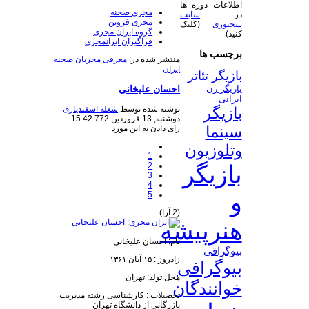
اطلاعات دوره ها
مجری صحنه
در
سایت
مجری قزوین
سخنوری
(کلیک
گروه ایران مجری
کنید)
فراگیران ایرانمجری
برچسب ها
منتشر شده در:
معرفی مجریان صحنه
ایران
بازیگر تئاتر
احسان علیخانی
بازیگر زن
ایرانی
نوشته شده توسط
شعله اسفندیاری
بازیگر
دوشنبه, 13 فروردين 772 15:42
سینما
رای دادن به این مورد
وتلوزیون
1
2
بازیگر
3
4
و
5
(2 آرا)
هنرپیشه
نام: احسان علیخانی
بیوگرافی
زادروز : ۱۵ آبان ۱۳۶۱
بیوگرافی
محل تولد: تهران
خوانندگان
تحصیلات : کارشناسی رشته مدیریت
بازرگانی از دانشگاه تهران