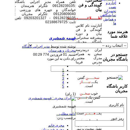
سخنرانی،
تلفن همراه مدیر اجرایی باشگاه
اجاره و
گویندگی و فن
:09128239105 تلگرام هنرمندان ،
نصب
بیان
خوانندگان و چهره های ورزشی :
تجهیزات
09120809040 تلگرام مجریان :
نمایشگاهی
09128239105 - 09203201327 تلفن
اطــــــلاعــــــــیــــــه:
و همایش
ثابت: 02188679725
ها
آغازثبت نام کلاس
گویندگی و فن
هنرمند مورد
بیان و دوره
علاقه شما
فهیمه شمشیری
پیشرفته سخنرانی
باشگاه مجریان
وهنرمندان صحنه
نوشته شده توسط
مدیر اجرایی باشگاه
ایران درمدرسه
مجریان و هنرمندان
سخن به همراه
جستجو در
شنبه, 01 فروردين 774 00:29
مدرک معتبر.
رای دادن به این مورد
باشگاه مجریان
مدرس فریبا
علومی یزدی
1
2
سخـــــن
گفتن
3
یکـــ
نیـــــاز
4
است.
کاربر باشگاه
5
مجریان
خوب
سخــن
(1 رای)
گفتن یکـ
فـــــن
است.
نام کاربری
فهیمه شمشیری
زیبا
سخـن
گفتن
یکــ
هـــنــر
است.
ادامه مطلب...
برچسب زدن:
رمز عبور
بیاییم با هنر خود
جهان بیاراییم و
مجری خانم
نقش محبت بزنیم.
مجری خوزستان