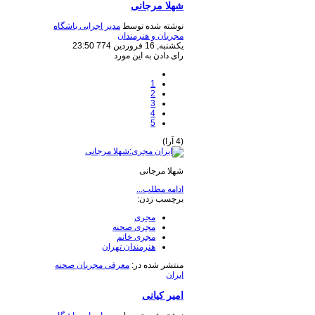
شهلا مرجانی
نوشته شده توسط
مدیر اجرایی باشگاه
مجریان و هنرمندان
یکشنبه, 16 فروردين 774 23:50
رای دادن به این مورد
1
2
3
4
5
(4 آرا)
شهلا مرجانی
ادامه مطلب...
برچسب زدن:
مجری
مجری صحنه
مجری خانم
هنرمندان تهران
منتشر شده در:
معرفی مجریان صحنه
ایران
امیر کیانی