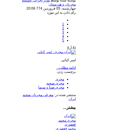
نوشته شده توسط
مدیر اجرایی باشگاه
مجریان و هنرمندان
چهارشنبه, 05 فروردين 774 20:06
رای دادن به این مورد
1
2
3
4
5
(4 آرا)
امیر کیانی
ادامه مطلب...
برچسب زدن:
مجری
مجری صحنه
مجری صدا و سیما
منتشر شده در:
معرفی مجریان صحنه
ایران
بیشتر...
محمد فغفوری