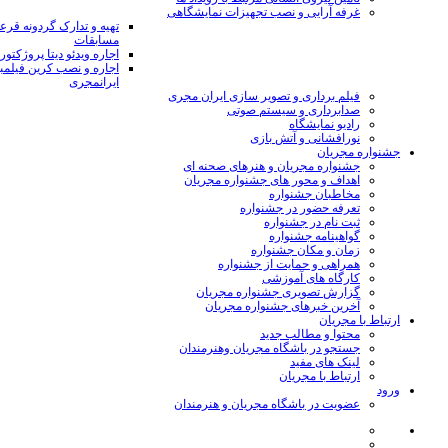
غرفه آرایی و نصب تجهیزات نمایشگاهی
تهیه و تدارک گردونه قر
مسابقات
اجاره ویدئو دیتا پروژکتور
اجاره و نصب کرین فیلمب
ایرانمجری
فیلم برداری و تصویر سازی ایران مجری
صدابرداری و سیستم صوتی
رادیو نمایشگاه
نورافشانی و آتش بازی
جشنواره مجریان
جشنواره مجریان و هنرهای صحنه ای
اهداف و محور های جشنواره مجریان
مخاطبان جشنواره
تعرفه حضور در جشنواره
ثبت نام در جشنواره
گواهینامه جشنواره
زمان و مکان جشنواره
همراهی و حمایت از جشنواره
کارگاه های آموزشی
گزارش تصویری جشنواره مجریان
آخرین خبرهای جشنواره مجریان
ارتباط با مجریان
محتوا و مطالب جدید
جستجو در باشگاه مجریان وهنرمندان
لینک های مفید
ارتباط با مجریان
ورود
عضویت در باشگاه مجریان و هنرمندان