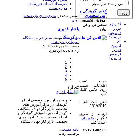
من را به خاطر بسپار
هنرمندان استان خوزستان
مجری صحنه
کلاس گویندگی و
آیین سخنوری
؛
منتشر شده در:
معرفی مجریان صحنه
ایران
آموزش تخصصی
گذرواژه
سخنرانی و فن
خود را
یاشار قدیری
بیان
فراموش
کرده‌اید؟
نوشته شده توسط
مدیر اجرایی باشگاه
نام
مجریان و هنرمندان
کاربری
جمعه, 03 مهر 774 19:10
خود را
رای دادن به این مورد
فراموش
کرده‌اید؟
1
2
3
4
5
جهت کسب
اطلاعات بیشتر
(52 آرا)
روی عکس کلیک
کنید.
رتبه ممتاز دوره تخصصی اجرا و
تلفن ثبت نام :
گویندگی در مرکز آموزش های
88192019
تخصصی بازار کار جهاد دانشگاهی
گواهینامه دوره آموزش گویندگی و
ارتباط از طریق
اجرا در صحنه از مرکز آموزشهای
تلگرام ،
واتس آپ
تخصصی بازار کار جهاد دانشگاه
(کلیک کنید)
ادامه مطلب...
09120588505
برچسب زدن: