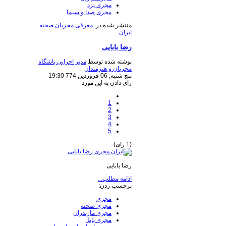
مجری یزد
مجری صدا و سیما
منتشر شده در:
معرفی مجریان صحنه
ایران
رضا بابایی
نوشته شده توسط
مدیر اجرایی باشگاه
مجریان و هنرمندان
پنج شنبه, 06 فروردين 774 19:30
رای دادن به این مورد
1
2
3
4
5
(1 رای)
رضا بابایی
ادامه مطلب...
برچسب زدن:
مجری
مجری صحنه
مجری مازندران
مجری بابل