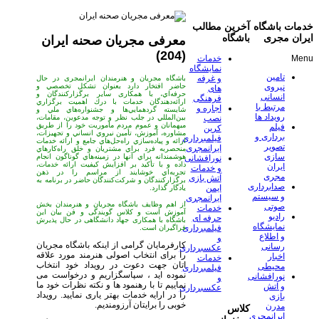
خدمات باشگاه
آخرین مطالب
ایران مجری
باشگاه
معرفی مجریان صحنه ایران
(204)
Menu
خدمات
نمایشگاه
تامین
و غرفه
باشگاه مجریان و هنرمندان ایرانمجری در حال
حاضر افتخار دارد بعنوان تشكل تخصصي و
نیروی
های
حرفه‌اي، با همکاری سایر برگزاركنندگان و
انسانی
فرهنگی
ارائه‌دهندگان خدمات با درك اهميت برگزاري
مرتبط با
اجاره و
شايسته گردهمايي‌ها و جشنواره‌هاي ملي و
رویداد ها
بين‌المللي در جلب نظر و توجه مدعوين، مقامات،
نصب
میهمانان و عموم مردم مأموريت خود را از طريق
فیلم
کرین
مشاوره‌، آموزش، تأمين نيروي انساني و تجهيزات،
برداری و
فیلمبرداری
ارائه و پياده‌سازي راه‌حل‌هاي جامع و ارائه خدمات
تصویر
ایرانمجری
منحصربه فرد براي مشتريان و خلق راه‌كارهاي
سازی
هوشمندانه براي آنها در زمينه‌هاي گوناگون انجام
نورافشانی
داده و با تأكيد بر افزايش كيفيت ارائه خدمات،
ایران
و خدمات
تجربه‌اي خوشايند از مراسم را در ذهن
مجری
آتش بازی
برگزاركنندگان و شركت‌كنندگان حاضر در برنامه به
صدابرداری
ایمن
يادگار گذارد.
و سیستم
ایرانمجری
از اهم وظایف باشگاه مجریان و هنرمندان بخش
صوتی
خدمات
آموزش است و کلاس گویندگی و فن بیان این
رادیو
حرفه ای
باشگاه با همکاری جهاد دانشگاهی در حال پذیرش
نمایشگاه
فیلمبرداری
فراگیران است.
و اطلاع
و
کارفرمایان گرامی از اینکه باشگاه مجریان
رسانی
عکسبرداری
را برای انتخاب اصولی هنرمند مورد علاقه
اخبار
خدمات
اتان جهت دعوت در رویداد خود انتخاب
محیطی
فیلمبرداری
نموده اید ، سپاسگزاریم و درخواست می
نورافشانی
و
نماییم تا با رهنمود ها و نکته نظرات خود ما
و آتش
عکسبرداری
را در ارایه خدمات بهتر یاری نمایید. رویداد
بازی
خوبی را برایتان آرزومندیم.
مدرن
کلاس
ایرانمجری