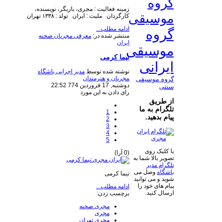
گروه
زمینه فعالیت : مجری، بازیگر، نویسنده،
موسیقی
کارگردان ملیت : ایران تولد : ۱۳۳۸ تهران
ادامه مطلب...
گروه
منتشر شده در:
معرفی مجریان صحنه
ایران
موسیقی
نیما کرمی
ایرانی
نوشته شده توسط
مدیر اجرایی باشگاه
مجریان و هنرمندان
گروه موسیقی
دوشنبه, 17 فروردين 774 22:52
سنتی
رای دادن به این مورد
از طریق
تلگرام به ما
1
پیام بدهید.
2
3
4
5
با کلیک روی
(0 آرا)
تصویر بالا شما به
تلگرام مدیر
باشگاه
وصل می
نیما کرمی
شوید و می توانید
پیام های خود را
ادامه مطلب...
ارسال کنید.
برچسب زدن:
مجری صحنه
مجری
مجری تهران