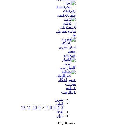
پیام زفرقندی
آزاده توکلی
مجری همایش
ها
سعید
شیخ‌زاده
گلبهار امانی
عاطفه
عبداللهیان
شروع
قبلی
12
11
10
9
8
7
6
5
4
3
بعدی
پایان
صفحه8 از13