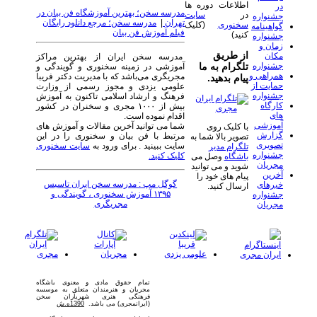
اطلاعات دوره ها
در
مدرسه سخن؛ بهترین آموزشگاه فن بیان در
در
سایت
جشنواره
تهران
|
مدرسه سخن؛ مرجع دانلود رایگان
سخنوری
(کلیک
گواهینامه
فیلم آموزش فن بیان
کنید)
جشنواره
زمان و
از طریق
مکان
مدرسه سخن ایران از بهترین مراکز
جشنواره
تلگرام به ما
آموزشی در زمینه سخنوری و گویندگی و
همراهی و
مجریگری می‌باشد که با مدیریت دکتر فریبا
پیام بدهید.
حمایت از
علومی یزدی و مجوز رسمی از وزارت
جشنواره
فرهنگ و ارشاد اسلامی تاکنون به آموزش
کارگاه
بیش از ۱۰۰۰ مجری و سخنران در کشور
های
اقدام نموده است.
آموزشی
شما می توانید آخرین مقالات و آموزش های
با کلیک روی
گزارش
مرتبط با فن بیان و سخنوری را در این
تصویر بالا شما به
تصویری
سایت ببینید . برای ورود به
سایت سخنوری
تلگرام مدیر
جشنواره
کلیک کنید.
باشگاه
وصل می
مجریان
شوید و می توانید
آخرین
پیام های خود را
گوگل مپ : مدرسه سخن ایران تاسیس
خبرهای
ارسال کنید.
۱۳۹۵ آموزش سخنوری ، گویندگی و
جشنواره
مجریگری
مجریان
تمام حقوق مادی و معنوی باشگاه
مجریان و هنرمندان متعلق به موسسه
فرهنگی هنری شهریاران سخن
(ایرانمجری) می باشد.
1390ه.ش