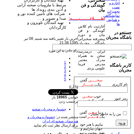
تهیه کنندگان و کارگزاران
سخنرانی،
اجاره و
مرتبط با ملزومات صحنه آرایی
گویندگی و فن
نصب
و آذبن بندی رویداد ها
بیان
تجهیزات
شرکت های تامین کننده نور و
نمایشگاهی
صدا و تصویر و ...
اطــــــلاعــــــــیــــــه:
و همایش
تهیه کنندگان تلویزون و
ها
آغازثبت نام کلاس
کارگردانان
گویندگی و فن
جستجو در
بیان و دوره
باشگاه مجریان
آخرین بار تغییر یافته سه شنبه, 08 تیر
پیشرفته سخنرانی
1395 21:38
باشگاه مجریان
وهنرمندان صحنه
رای دادن به این مورد
ایران درمدرسه
سخن به همراه
مدرک معتبر.
1
مدرس فریبا
کاربر باشگاه
2
علومی یزدی
مجریان
3
4
5
سخـــــن
گفتن
نام کاربری
یکـــ
نیـــــاز
(5 آرا)
است.
خوب
سخــن
خواندن
18965
بار
رمز عبور
گفتن یکـ
فـــــن
برچسب زدن:
است.
جشنواره مجریان صحنه
زیبا
سخـن
گفتن
من را به خاطر بسپار
یکــ
هـــنــر
است.
منتشر شده در:
جشنواره مجریان و
هنرمندان صحنه ای ایران
بیاییم با هنر خود
برای ارسال نظر ثبت نام نمایید
جهان بیاراییم و
نقش محبت بزنیم.