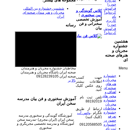
مجموعه های بیشتر:
گذرواژه
خود را
فراموش
ششمین جشنواره بین المللی
کلاس گویندگی و
کرده‌اید؟
مجریان و هنر مندان صحنه ای
آیین سخنوری
؛
نام
ایران
آموزش تخصصی
کاربری
سخنرانی و فن
خود را
رسانه
بیان
فراموش
کرده‌اید؟
هشتمین
جشنواره
مجریان و
هنرهای صحنه
ای
مخاطبان جشنواره مجریان و هنرمندان
Menu
صحنه ایران
باشگاه مجریان و هنرمندان
جشنواره
صحنه ایران 09128239105
جهت کسب
مجریان و
بالا بر
اطلاعات بیشتر
هنرهای
روی عکس کلیک
صحنه ای
کنید.
اهداف و
محور های
تلفن ثبت نام :
آموزش سخنوری و فن بیان مدرسه
جشنواره
88192019
سخن ایران
مجریان
مخاطبان
ارتباط از طریق
جشنواره
تلگرام ،
واتس آپ
آموزشگاه گویندگی و سخنوری مدرسه
تعرفه
(کلیک کنید)
سخن ایران (ایران مجری) -مدرسه سخن
حضور در
آموزشگاه و مدرسه تخصصی مجریگری و
جشنواره
09120588505
سخنوری
ثبت نام