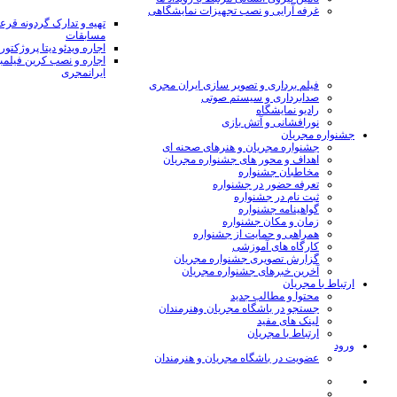
غرفه آرایی و نصب تجهیزات نمایشگاهی
تهیه و تدارک گردونه قر
مسابقات
اجاره ویدئو دیتا پروژکتور
اجاره و نصب کرین فیلمب
ایرانمجری
فیلم برداری و تصویر سازی ایران مجری
صدابرداری و سیستم صوتی
رادیو نمایشگاه
نورافشانی و آتش بازی
جشنواره مجریان
جشنواره مجریان و هنرهای صحنه ای
اهداف و محور های جشنواره مجریان
مخاطبان جشنواره
تعرفه حضور در جشنواره
ثبت نام در جشنواره
گواهینامه جشنواره
زمان و مکان جشنواره
همراهی و حمایت از جشنواره
کارگاه های آموزشی
گزارش تصویری جشنواره مجریان
آخرین خبرهای جشنواره مجریان
ارتباط با مجریان
محتوا و مطالب جدید
جستجو در باشگاه مجریان وهنرمندان
لینک های مفید
ارتباط با مجریان
ورود
عضویت در باشگاه مجریان و هنرمندان