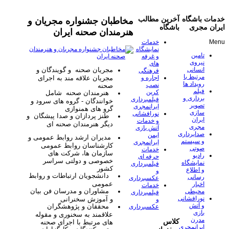
خدمات باشگاه
آخرین مطالب
مخاطبان جشنواره مجریان و
ایران مجری
باشگاه
هنرمندان صحنه ایران
Menu
خدمات
نمایشگاه
تامین
و غرفه
نیروی
های
مجریان صحنه و گویندگان و
انسانی
فرهنگی
مرتبط با
مجریان علاقه مند به اجرای
اجاره و
رویداد ها
نصب
صحنه
فیلم
کرین
هنرمندان صحنه شامل
برداری و
فیلمبرداری
خوانندگان - گروه های سرود و
تصویر
ایرانمجری
گرو های همنوازی
سازی
نورافشانی
طنز پردازان و صدا پیشگان و
ایران
و خدمات
دیگر هنرمندان صحنه ای
مجری
آتش بازی
صدابرداری
ایمن
مدیران ارشد روابط عمومی و
و سیستم
ایرانمجری
کارشناسان روابط عمومی
صوتی
خدمات
سازمان ها، شرکت های
رادیو
حرفه ای
خصوصی و دولتی سراسر
نمایشگاه
فیلمبرداری
کشور
و اطلاع
و
دانشجویان ارتباطات و روابط
رسانی
عکسبرداری
عمومی
اخبار
خدمات
مشاوران و مدرسان فن بیان
محیطی
فیلمبرداری
نورافشانی
و آموزش سخنرانی
و
و آتش
محققان و پژوهشگران
عکسبرداری
بازی
علاقمند به سخنوری و مقوله
مدرن
کلاس
های مرتبط با اجرای صحنه
ایرانمجری