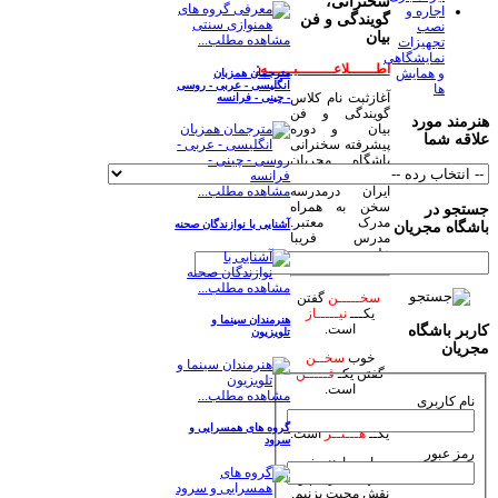
سخنرانی،
اجاره و
گویندگی و فن
نصب
بیان
مشاهده مطلب...
تجهیزات
نمایشگاهی
اطــــــلاعــــــــیــــــه:
و همایش
مترجمان همزبان
انگلیسی - عربی - روسی
ها
آغازثبت نام کلاس
- چینی - فرانسه
گویندگی و فن
هنرمند مورد
بیان و دوره
علاقه شما
پیشرفته سخنرانی
باشگاه مجریان
وهنرمندان صحنه
ایران درمدرسه
مشاهده مطلب...
سخن به همراه
جستجو در
مدرک معتبر.
آشنایی با نوازندگان صحنه
باشگاه مجریان
مدرس فریبا
علومی یزدی
مشاهده مطلب...
سخـــــن
گفتن
یکـــ
نیـــــاز
هنرمندان سینما و
است.
کاربر باشگاه
تلویزیون
مجریان
خوب
سخــن
گفتن یکـ
فـــــن
است.
مشاهده مطلب...
نام کاربری
زیبا
سخـن
گفتن
گروه های همسرایی و
یکــ
هـــنــر
است.
سرود
رمز عبور
بیاییم با هنر خود
جهان بیاراییم و
نقش محبت بزنیم.