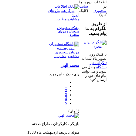
اطلاعات دوره ها
در
سایت
سخنوری
(کلیک
کنید)
مشاهده مطلب...
از طریق
تلگرام به ما
باشگاه سخنوران -
مدرسان و مربیان
پیام بدهید.
سخنوری
با کلیک روی
مشاهده مطلب...
تصویر بالا شما به
تلگرام مدیر
محمد الهي
باشگاه
وصل می
شوید و می توانید
رای دادن به این مورد
پیام های خود را
ارسال کنید.
1
2
3
4
5
(1 رای)
​بازیگر ، کارگردان ، طراح صحنه
متولد: پانزدهم اردیبهشت ماه 1338