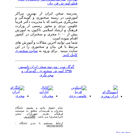
فیلم آموزش فن بیان
مدرسه سخن ایران از بهترین مراکز
آموزشی در زمینه سخنوری و گویندگی و
مجریگری می‌باشد که با مدیریت دکتر فریبا
علومی یزدی و مجوز رسمی از وزارت
فرهنگ و ارشاد اسلامی تاکنون به آموزش
بیش از ۱۰۰۰ مجری و سخنران در کشور
اقدام نموده است.
شما می توانید آخرین مقالات و آموزش های
مرتبط با فن بیان و سخنوری را در این
سایت ببینید . برای ورود به
سایت سخنوری
کلیک کنید.
گوگل مپ : مدرسه سخن ایران تاسیس
۱۳۹۵ آموزش سخنوری ، گویندگی و
مجریگری
تمام حقوق مادی و معنوی باشگاه
مجریان و هنرمندان متعلق به موسسه
فرهنگی هنری شهریاران سخن
(ایرانمجری) می باشد.
1390ه.ش
ارتباط مستقیم با مدیر باشگاه :
09128239105