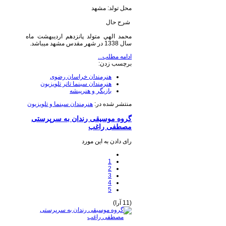
محل تولد: مشهد
شرح حال
محمد الهي متولد پانزدهم اردیبهشت ماه
سال 1338 در شهر مقدس مشهد میباشد.
ادامه مطلب...
برچسب زدن:
هنرمندان خراسان رضوی
هنرمندان سینما تاتر تلویزیون
بازیگر و هنرپیشه
منتشر شده در:
هنرمندان سینما و تلویزیون
گروه موسیقی رندان به سرپرستی
مصطفی راغب
رای دادن به این مورد
1
2
3
4
5
(11 آرا)