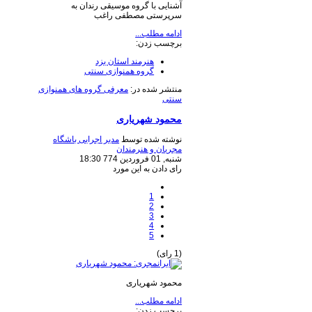
آشنایی با گروه موسیقی رندان به
سرپرستی مصطفی راغب
ادامه مطلب...
برچسب زدن:
هنرمند استان یزد
گروه همنوازی سنتی
منتشر شده در:
معرفی گروه های همنوازی
سنتی
محمود شهریاری
نوشته شده توسط
مدیر اجرایی باشگاه
مجریان و هنرمندان
شنبه, 01 فروردين 774 18:30
رای دادن به این مورد
1
2
3
4
5
(1 رای)
محمود شهریاری
ادامه مطلب...
برچسب زدن: