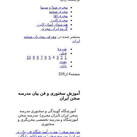
مجری صدا و سیما
مجری صحنه
مجری اقا
مجری البرز
هنرمندان اسان البرز
گروه ایران مجری
منتشر شده در:
معرفی مجریان صحنه
ایران
شروع
قبلی
10
9
8
7
6
5
4
3
2
1
بعدی
پایان
صفحه4 از326
آموزش سخنوری و فن بیان مدرسه
سخن ایران
آموزشگاه گویندگی و سخنوری مدرسه
سخن ایران (ایران مجری) -مدرسه سخن
آموزشگاه و مدرسه تخصصی مجریگری و
سخنوری
مدرسه سخن؛ بهترین آموزشگاه فن بیان در
تهران
|
مدرسه سخن؛ مرجع دانلود رایگان