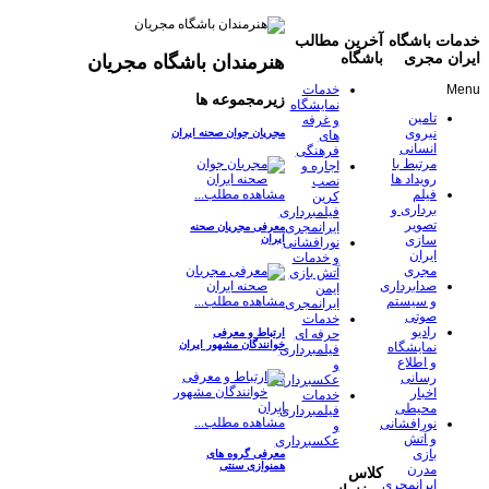
خدمات باشگاه
آخرین مطالب
ایران مجری
باشگاه
هنرمندان باشگاه مجریان
Menu
خدمات
زیرمجموعه ها
نمایشگاه
تامین
و غرفه
نیروی
مجریان جوان صحنه ایران
های
انسانی
فرهنگی
مرتبط با
اجاره و
رویداد ها
نصب
فیلم
مشاهده مطلب...
کرین
برداری و
فیلمبرداری
تصویر
ایرانمجری
معرفی مجریان صحنه
ایران
سازی
نورافشانی
ایران
و خدمات
مجری
آتش بازی
صدابرداری
ایمن
مشاهده مطلب...
و سیستم
ایرانمجری
صوتی
خدمات
رادیو
ارتباط و معرفی
حرفه ای
خوانندگان مشهور ایران
نمایشگاه
فیلمبرداری
و اطلاع
و
رسانی
عکسبرداری
اخبار
خدمات
محیطی
فیلمبرداری
مشاهده مطلب...
نورافشانی
و
و آتش
عکسبرداری
بازی
معرفی گروه های
همنوازی سنتی
مدرن
کلاس
ایرانمجری