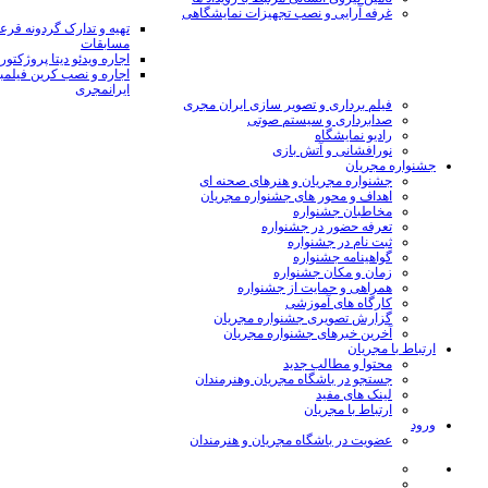
غرفه آرایی و نصب تجهیزات نمایشگاهی
تهیه و تدارک گردونه قر
مسابقات
اجاره ویدئو دیتا پروژکتور
اجاره و نصب کرین فیلمب
ایرانمجری
فیلم برداری و تصویر سازی ایران مجری
صدابرداری و سیستم صوتی
رادیو نمایشگاه
نورافشانی و آتش بازی
جشنواره مجریان
جشنواره مجریان و هنرهای صحنه ای
اهداف و محور های جشنواره مجریان
مخاطبان جشنواره
تعرفه حضور در جشنواره
ثبت نام در جشنواره
گواهینامه جشنواره
زمان و مکان جشنواره
همراهی و حمایت از جشنواره
کارگاه های آموزشی
گزارش تصویری جشنواره مجریان
آخرین خبرهای جشنواره مجریان
ارتباط با مجریان
محتوا و مطالب جدید
جستجو در باشگاه مجریان وهنرمندان
لینک های مفید
ارتباط با مجریان
ورود
عضویت در باشگاه مجریان و هنرمندان