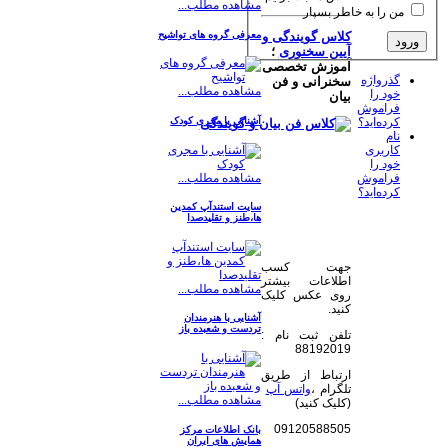
مشاهده مطلب...
من را به خاطر بسپار
معرفی گروه های تواشیح
کلاس گویندگی و
آیین سخنوری
؛
آموزش تخصصی
گذرواژه
سخنرانی و فن
مشاهده مطلب...
خود را
بیان
فراموش
آشنایی با مجری کودک
کرده‌اید؟
نام
کاربری
خود را
مشاهده مطلب...
فراموش
کرده‌اید؟
سایت استندآپ کمدین
ها،طنز و تقلیدصدا
جهت کسب
اطلاعات بیشتر
مشاهده مطلب...
روی عکس کلیک
کنید.
آشنایی با هنرمندان
تردست و شعبده باز
تلفن ثبت نام :
88192019
ارتباط از طریق
تلگرام ،
واتس آپ
مشاهده مطلب...
(کلیک کنید)
09120588505
بانک اطلاعات مرکز
همایش های ایران