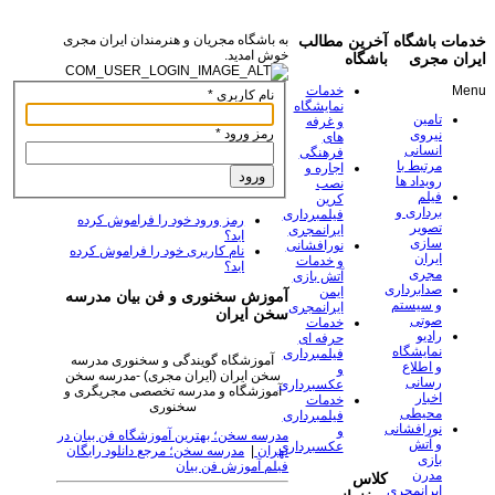
خدمات باشگاه
آخرین مطالب
به باشگاه مجریان و هنرمندان ایران مجری
خوش امدید.
ایران مجری
باشگاه
Menu
خدمات
نام کاربری
*
نمایشگاه
تامین
و غرفه
رمز ورود
*
نیروی
های
انسانی
فرهنگی
مرتبط با
اجاره و
ورود
رویداد ها
نصب
فیلم
کرین
برداری و
فیلمبرداری
رمز ورود خود را فراموش کرده
تصویر
ایرانمجری
اید؟
سازی
نورافشانی
نام کاربری خود را فراموش کرده
ایران
و خدمات
اید؟
مجری
آتش بازی
صدابرداری
ایمن
آموزش سخنوری و فن بیان مدرسه
و سیستم
ایرانمجری
سخن ایران
صوتی
خدمات
رادیو
حرفه ای
نمایشگاه
فیلمبرداری
آموزشگاه گویندگی و سخنوری مدرسه
و اطلاع
و
سخن ایران (ایران مجری) -مدرسه سخن
رسانی
عکسبرداری
آموزشگاه و مدرسه تخصصی مجریگری و
اخبار
خدمات
سخنوری
محیطی
فیلمبرداری
نورافشانی
و
مدرسه سخن؛ بهترین آموزشگاه فن بیان در
و آتش
عکسبرداری
تهران
|
مدرسه سخن؛ مرجع دانلود رایگان
بازی
فیلم آموزش فن بیان
مدرن
کلاس
ایرانمجری