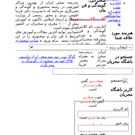
سخنرانی،
مدرسه سخن ایران از بهترین مراکز
اجاره و
گویندگی و فن
آموزشی در زمینه سخنوری و گویندگی و
نصب
بیان
مجریگری می‌باشد که با مدیریت دکتر فریبا
تجهیزات
علومی یزدی و مجوز رسمی از وزارت
نمایشگاهی
اطــــــلاعــــــــیــــــه:
فرهنگ و ارشاد اسلامی تاکنون به آموزش
و همایش
بیش از ۱۰۰۰ مجری و سخنران در کشور
ها
آغازثبت نام کلاس
اقدام نموده است.
گویندگی و فن
شما می توانید آخرین مقالات و آموزش های
هنرمند مورد
بیان و دوره
مرتبط با فن بیان و سخنوری را در این
علاقه شما
پیشرفته سخنرانی
سایت ببینید . برای ورود به
سایت سخنوری
باشگاه مجریان
کلیک کنید.
وهنرمندان صحنه
ایران درمدرسه
سخن به همراه
جستجو در
گوگل مپ : مدرسه سخن ایران تاسیس
مدرک معتبر.
۱۳۹۵ آموزش سخنوری ، گویندگی و
باشگاه مجریان
مدرس فریبا
مجریگری
علومی یزدی
سخـــــن
گفتن
یکـــ
نیـــــاز
است.
کاربر باشگاه
مجریان
خوب
سخــن
گفتن یکـ
فـــــن
است.
نام کاربری
زیبا
سخـن
گفتن
یکــ
هـــنــر
است.
رمز عبور
بیاییم با هنر خود
جهان بیاراییم و
نقش محبت بزنیم.