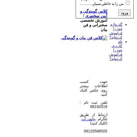
من را به خاطر بسپار
کلاس گویندگی و
آیین سخنوری
؛
آموزش تخصصی
گذرواژه
سخنرانی و فن
خود را
بیان
فراموش
کرده‌اید؟
نام
کاربری
خود را
فراموش
کرده‌اید؟
جهت کسب
اطلاعات بیشتر
روی عکس کلیک
کنید.
تلفن ثبت نام :
88192019
ارتباط از طریق
تلگرام ،
واتس آپ
(کلیک کنید)
09120588505