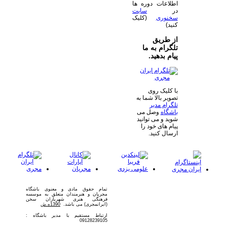
اطلاعات دوره ها
در
سایت
سخنوری
(کلیک
کنید)
از طریق
تلگرام به ما
پیام بدهید.
با کلیک روی
تصویر بالا شما به
تلگرام مدیر
باشگاه
وصل می
شوید و می توانید
پیام های خود را
ارسال کنید.
تمام حقوق مادی و معنوی باشگاه
مجریان و هنرمندان متعلق به موسسه
فرهنگی هنری شهریاران سخن
(ایرانمجری) می باشد.
1390ه.ش
ارتباط مستقیم با مدیر باشگاه :
09128239105