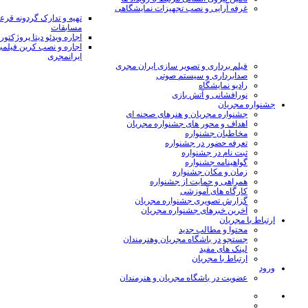
غرفه آرایی و نصب تجهیزات نمایشگاهی
تهیه و تدارک گردونه قر
مسابقات
اجاره ویدئو دیتا پروژکتور
اجاره و نصب کرین فیلمب
ایرانمجری
فیلم برداری و تصویر سازی ایران مجری
صدابرداری و سیستم صوتی
رادیو نمایشگاه
نورافشانی و آتش بازی
جشنواره مجریان
جشنواره مجریان و هنرهای صحنه ای
اهداف و محور های جشنواره مجریان
مخاطبان جشنواره
تعرفه حضور در جشنواره
ثبت نام در جشنواره
گواهینامه جشنواره
زمان و مکان جشنواره
همراهی و حمایت از جشنواره
کارگاه های آموزشی
گزارش تصویری جشنواره مجریان
آخرین خبرهای جشنواره مجریان
ارتباط با مجریان
محتوا و مطالب جدید
جستجو در باشگاه مجریان وهنرمندان
لینک های مفید
ارتباط با مجریان
ورود
عضویت در باشگاه مجریان و هنرمندان