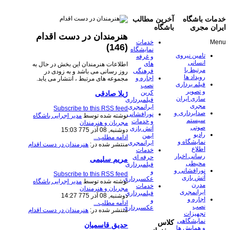
خدمات باشگاه
آخرین مطالب
ایران مجری
باشگاه
هنرمندان در دست اقدام
Menu
خدمات
(146)
نمایشگاه
تامین نیروی
و غرفه
انسانی
های
اطلاعات هنرمندان این بخش در حال به
مرتبط با
فرهنگی
روز رسانی می باشد و به زودی در
رویداد ها
اجاره و
مجموعه های مرتبط ، انتشار می یابد.
فیلم برداری
نصب
و تصویر
کرین
ژیلا صادقی
سازی ایران
فیلمبرداری
مجری
ایرانمجری
Subscribe to this RSS feed
صدابرداری و
نورافشانی
نوشته شده توسط
مدیر اجرایی باشگاه
سیستم
و خدمات
مجریان و هنرمندان
صوتی
آتش بازی
دوشنبه, 08 آذر 775 15:03
رادیو
ایمن
ادامه مطلب...
نمایشگاه و
ایرانمجری
منتشر شده در:
هنرمندان در دست اقدام
اطلاع
خدمات
رسانی اخبار
حرفه ای
مریم سلیمی
محیطی
فیلمبرداری
نورافشانی و
و
Subscribe to this RSS feed
آتش بازی
عکسبرداری
نوشته شده توسط
مدیر اجرایی باشگاه
مدرن
خدمات
مجریان و هنرمندان
ایرانمجری
فیلمبرداری
دوشنبه, 08 آذر 775 14:27
اجاره و
و
ادامه مطلب...
نصب
عکسبرداری
منتشر شده در:
هنرمندان در دست اقدام
تجهیزات
نمایشگاهی
کلاس
حدیق قاسمیان
و همایش ها