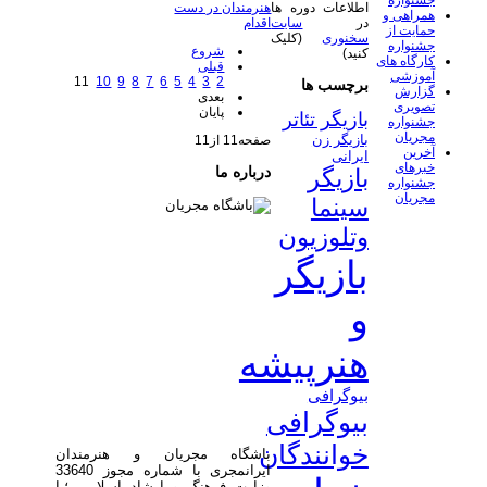
جشنواره
اطلاعات دوره ها
هنرمندان در دست
همراهی و
در
سایت
اقدام
حمایت از
سخنوری
(کلیک
جشنواره
شروع
کنید)
کارگاه های
قبلی
آموزشی
11
10
9
8
7
6
5
4
3
2
برچسب ها
گزارش
بعدی
تصویری
پایان
بازیگر تئاتر
جشنواره
مجریان
بازیگر زن
صفحه11 از11
آخرین
ایرانی
خبرهای
درباره ما
بازیگر
جشنواره
مجریان
سینما
وتلوزیون
بازیگر
و
هنرپیشه
بیوگرافی
بیوگرافی
خوانندگان
باشگاه مجریان و هنرمندان
ایرانمجری با شماره مجوز 33640
وزارت فرهنگ و ارشاد اسلامی ؛با