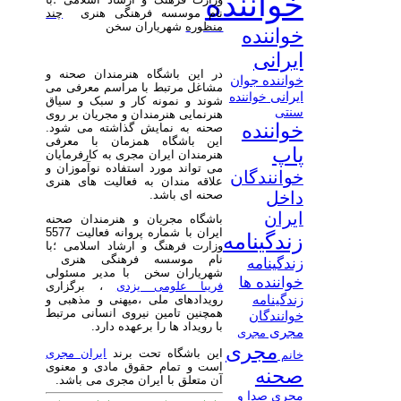
خواننده
نام موسسه فرهنگی هنری
چند
منظوره
شهریاران سخن
خواننده
ایرانی
در این باشگاه هنرمندان صحنه و
خواننده جوان
مشاغل مرتبط با مراسم معرفی می
ایرانی
خواننده
شوند و نمونه کار و سبک و سیاق
سنتی
هنرنمایی هنرمندان و مجریان بر روی
خواننده
صحنه به نمایش گذاشته می شود.
این باشگاه همزمان با معرفی
پاپ
هنرمندان ایران مجری به کارفرمایان
می تواند مورد استفاده نوآموزان و
خوانندگان
علاقه مندان به فعالیت های هنری
صحنه ای باشد.
داخل
ایران
باشگاه مجریان و هنرمندان صحنه
ایران با شماره پروانه فعالیت 5577
زندگینامه
وزارت فرهنگ و ارشاد اسلامی ؛با
نام موسسه فرهنگی هنری
زندگینامه
شهریاران سخن با مدیر مسئولی
خواننده ها
فریبا علومی یزدی
، برگزاری
زندگینامه
رویدادهای ملی ،میهنی و مذهبی و
همچنین تامین نیروی انسانی مرتبط
خوانندگان
با رویداد ها را برعهده دارد.
مجری
مجری
مجری
این باشگاه تحت برند
ایران مجری
خانم
است و تمام حقوق مادی و معنوی
صحنه
آن متعلق با ایران مجری می باشد.
مجری صدا و