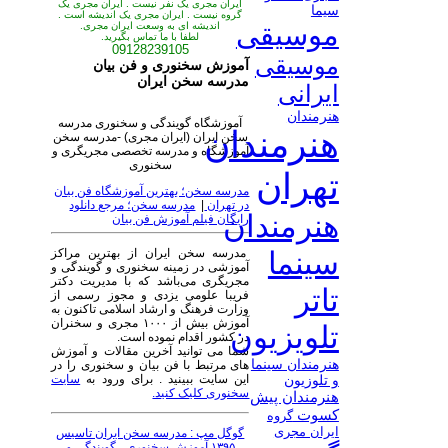
ایران مجری یک نفر نیست . ایران مجری یک
سیما
گروه نیست . ایران مجری یک اندیشه است .
موسیقی
اندیشه ای به وسعت ایران مجری.
لطفا با ما تماس بگیرید.
09128239105
موسیقی
آموزش سخنوری و فن بیان
مدرسه سخن ایران
ایرانی
هنرمندان
آموزشگاه گویندگی و سخنوری مدرسه
هنرمندان
سخن ایران (ایران مجری) -مدرسه سخن
آموزشگاه و مدرسه تخصصی مجریگری و
سخنوری
تهران
مدرسه سخن؛ بهترین آموزشگاه فن بیان
در تهران
|
مدرسه سخن؛ مرجع دانلود
هنرمندان
رایگان فیلم آموزش فن بیان
مدرسه سخن ایران از بهترین مراکز
سینما
آموزشی در زمینه سخنوری و گویندگی و
مجریگری می‌باشد که با مدیریت دکتر
تاتر
فریبا علومی یزدی و مجوز رسمی از
وزارت فرهنگ و ارشاد اسلامی تاکنون به
آموزش بیش از ۱۰۰۰ مجری و سخنران
تلویزیون
در کشور اقدام نموده است.
شما می توانید آخرین مقالات و آموزش
هنرمندان سینما
های مرتبط با فن بیان و سخنوری را در
این سایت ببینید . برای ورود به
سایت
و تلوزیون
سخنوری کلیک کنید.
هنرمندان پیش
کسوت
گروه
ایران مجری
گوگل مپ : مدرسه سخن ایران تاسیس
۱۳۹۵ آموزش سخنوری ، گویندگی و