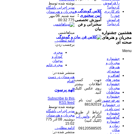
را فراموش
نوشته شده توسط
کرده‌اید؟
مدیر اجرایی باشگاه
کلاس گویندگی و
نام کاربری
مجریان و هنرمندان
آیین سخنوری
؛
خود را
سه شنبه, 06 مهر
فراموش
آموزش تخصصی
775 00:32
کرده‌اید؟
سخنرانی و فن
بیان
هشتمین جشنواره
ميناهاشمى
مجریان و هنرهای
ادامه مطلب...
صحنه ای
برچسب زدن:
Menu
مجرى
كودك و
جشنواره
نوجوان
مجریان و
مجری خانم
هنرهای
صحنه ای
منتشر شده در:
اهداف و
هنرمندان در دست
محور های
جهت کسب
اقدام
جشنواره
اطلاعات بیشتر
مجریان
روی عکس کلیک
الهه پرسون
مخاطبان
کنید.
جشنواره
Subscribe to this
تلفن ثبت نام :
تعرفه حضور
RSS feed
88192019
در جشنواره
نوشته شده توسط
ثبت نام در
مدیر اجرایی باشگاه
ارتباط از طریق
جشنواره
مجریان و هنرمندان
تلگرام ،
واتس آپ
گواهینامه
دوشنبه, 08 آذر 775
(کلیک کنید)
جشنواره
15:02
زمان و
ادامه مطلب...
09120588505
مکان
منتشر شده در: