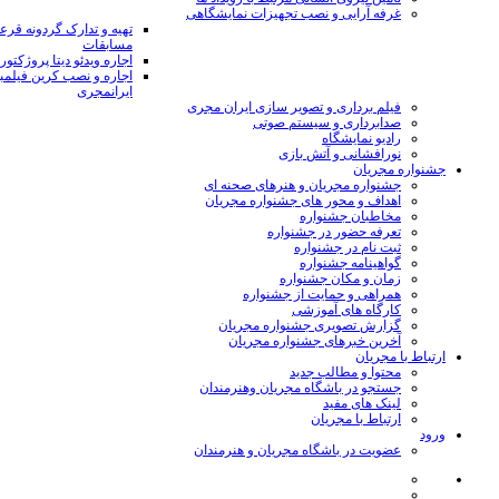
غرفه آرایی و نصب تجهیزات نمایشگاهی
تهیه و تدارک گردونه قر
مسابقات
اجاره ویدئو دیتا پروژکتور
اجاره و نصب کرین فیلمب
ایرانمجری
فیلم برداری و تصویر سازی ایران مجری
صدابرداری و سیستم صوتی
رادیو نمایشگاه
نورافشانی و آتش بازی
جشنواره مجریان
جشنواره مجریان و هنرهای صحنه ای
اهداف و محور های جشنواره مجریان
مخاطبان جشنواره
تعرفه حضور در جشنواره
ثبت نام در جشنواره
گواهینامه جشنواره
زمان و مکان جشنواره
همراهی و حمایت از جشنواره
کارگاه های آموزشی
گزارش تصویری جشنواره مجریان
آخرین خبرهای جشنواره مجریان
ارتباط با مجریان
محتوا و مطالب جدید
جستجو در باشگاه مجریان وهنرمندان
لینک های مفید
ارتباط با مجریان
ورود
عضویت در باشگاه مجریان و هنرمندان