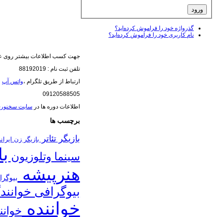
گذرواژه خود را فراموش کرده‌اید؟
نام کاربری خود را فراموش کرده‌اید؟
جهت کسب اطلاعات بیشتر روی عک
تلفن ثبت نام : 88192019
ارتباط از طریق تلگرام ،
واتس آپ
(
09120588505
اطلاعات دوره ها در
سایت سخنور
برچسب ها
بازیگر تئاتر
بازیگر زن ایرا
با
سینما وتلوزیون
هنرپیشه
بیوگرا
بیوگرافی خوانند
خواننده
خوانن