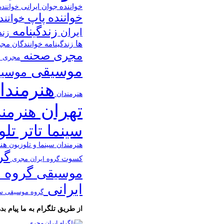
خواننده جوان ایرانی
خوانند
خواننده پاپ
خوانند
زندگینامه
ایران
زند
ها
زندگینامه خوانندگان
مج
مجری صحنه
مجری ص
موسیقی
موسیق
هنرمندا
هنرمندان
تهران
هنرمن
سینما تاتر تل
هن
هنرمندان سینما و تلوزیون
گر
کسوت
گروه ایران مجری
گروه 
موسیقی
ایرانی
گروه موسیقی س
از طریق تلگرام به ما پیام بده