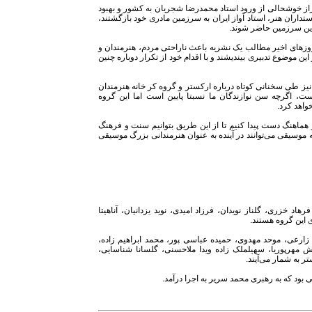
راز خوشحالی از ورود استاد محمدرضا شجریان به کشور و بهبود
اران هنر، استاد آواز ایران به سرزمین مادری خود بازگشتند،
 این سرزمین حاضر شوند.
وزهای اخیر مطالب یک نشریه باعث ناراحتی مردم، هنرمندان و
 موضوع تدبیری بیندیشند و با اقدام خود از تکرار دوباره چنین
یز طی سخنانی کوتاه درباره ارکستر و گروه کر خانه هنرمندان
انگین سن نوازندگان ما در این گروه تنها 20 سال است، اگرچه سن نوازندگان ما نسبتا پایین است اما این گروه
واهد کرد.
 هماهنگ دست پیدا کنیم تا از این طریق بتوانیم سنت و فرهنگ
ه موسیقی می‌توانند در آینده به عنوان هنرمندانی بزرگ موسیقی
 خزری، گلناز نویدان، فرزاد امیدی، نوید یزدانیان، آناهیتا
این گروه هستند.
 زارعی، موحد مهدوی، حمیده عباسی پور، محمد ابراهیم زاده،
ش مهرپوریا، سهیلملک زاده ویدا ملاحسنی، گلسانا شناسایی،
ر به شمار می‌آیند.
 بود که به رهبری محمد سریر به اجرا درآمد.