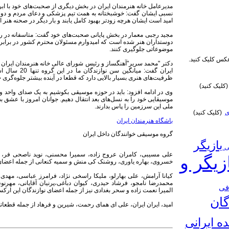
مدیرعامل خانه هنرمندان ایران در بخش دیگری از صحبت‌های خود با اب
نسبی ایشان گفت: خوشبختانه به همت تیم پزشکی و دعای مردم و دوستد
امید است ایشان هرچه زودتر بهبود کامل یابند و بار دیگر در صحنه هنر
مجید رجبی معمار در بخش پایانی صحبت‌های خود گفت: متاسفانه در ر
دوستداران هنر شده است که امیدوارم مسئولان محترم کشور در برابر این
موضوعاتی جلوگیری کنند.
س کلیک کنید.
دکتر "محمد سریر"آهنگساز و رئیس شورای عالی خانه هنرمندان ایران ن
ایران گفت: می
ظرفیت‌های هنری بسیار بالایی دارد که قطعا در آینده بیشتر جلوه‌گری خ
کلیک کنید)
وی در ادامه افزود: باید در حوزه موسیقی بکوشیم به یک صدای واحد و
موسیقایی خود را به نسل‌های بعد انتقال دهیم. جوانان امروز با عشق ب
ملی این سرزمین را پاس بدارند.
ی
(کلیک کنید)
باشگاه هنرمندان ایران
گروه موسیقی خوانندگان داخل ایران
بازیگر
نی
علی مسیبی، کامران عروج زاده، سمیرا محسنی، نوید ناصحی فر، فرهاد
زیگر و
خسروی، بهاره یاوری، روشنک کی منش و سمیه کنعانی از جمله اعضای 
کیانا آرامش، علی بهارلو، ملیکا راسخی نژاد، فرامرز عباسی، مهدی
محمدرضا نامجو، فرشاد حیدری، کیوان دباغی،پرنیان آقایانی، مهرنو
فی
المیرا نعمت زاده و سحر بغدادی نیز از جمله اعضای نوازندگان این ارکست
گان
امید، ایران ایران، علی ای همای رحمت، شیرین و فرهاد از جمله قطعاتی
ده ایرانی