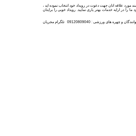
د مورد علاقه اتان جهت دعوت در رویداد خود انتخاب نموده اید ،
 را در ارایه خدمات بهتر یاری نمایید. رویداد خوبی را برایتان
تلفن همراه مدیر برنامه باشگاه :09128239105 تلگرام هنرمندان ، خوانندگان و چهره های ورزشی : 09120809040 تلگرام مجریان