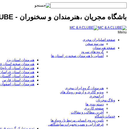
باشگاه مجریان ،هنرمندان و سخنوران - MC & A CLUBE
Menu
صفحه اصلی
ایران مجری
مدرسه سخن
صفحه هنرمندان
گروه های سرود
آشنایی با هنرمندان صحنه در استان ها
هنرمندان استان یزد
هنرمندان صحنه استان خ
هنرمندان استان آذربایجا
هنرمندان استان خراسا
هنرمندان استان گلستان
هنرمندان استان فارس
هنرمندان استان اصفهان
هنرمندان گروه ایران مجری
ویدیو گالری و آرشیو رویداد های
ایرانمجری
وبلاگ مجریان
دسته بندی ها
صفحه کاربری
آخرین مطالب و مقالات
خدمات باشگاه
تامین نیروی انسانی مرتبط با رویداد ها
غرفه آرایی و نصب تجهیزات نمایشگاهی
تهیه و تدارک گردونه قر