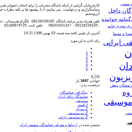
ه سنتی
کارفرمایان گرامی از اینکه باشگاه مجریان را برای انتخاب اصولی هنرمن
سپاسگزاریم و درخواست می نماییم تا با رهنمود ها و نکته نظرات خود ما
گان داخل
آرزومندیم.
گینامه خواننده
: 09128239105 - 09203201327 تلفن ثابت: 02188679725
ری
مجری خانم
آخرین بار تغییر یافته سه شنبه, 03 بهمن 1396 14:21
دا و سیما
ی ایرانی
رای دادن به این مورد
ن
1
2
3
دان
4
5
ویزیون
(0 آرا)
خواندن
3697
بار
رمندان پیش
برچسب زدن:
وه
بیوگرافی خوانندگان
خوانندگان داخل ایران
موسیقی
موسیقی
ارکستر
گروه کر
نتی
گروه موسیقی
گروه موسیقی ایرانی
ید.
منتشر شده در:
ارتباط و معرفی خوانندگان مشهور ایران