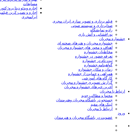
مسابقات
اجاره ویدئو دیتا پروژکتور
اجاره و نصب کرین فیلمب
ایرانمجری
فیلم برداری و تصویر سازی ایران مجری
صدابرداری و سیستم صوتی
رادیو نمایشگاه
نورافشانی و آتش بازی
جشنواره مجریان
جشنواره مجریان و هنرهای صحنه ای
اهداف و محور های جشنواره مجریان
مخاطبان جشنواره
تعرفه حضور در جشنواره
ثبت نام در جشنواره
گواهینامه جشنواره
زمان و مکان جشنواره
همراهی و حمایت از جشنواره
کارگاه های آموزشی
گزارش تصویری جشنواره مجریان
آخرین خبرهای جشنواره مجریان
ارتباط با مجریان
محتوا و مطالب جدید
جستجو در باشگاه مجریان وهنرمندان
لینک های مفید
ارتباط با مجریان
ورود
عضویت در باشگاه مجریان و هنرمندان