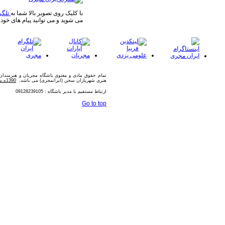
با کلیک روی تصویر بالا شما به
تلگر
می شوید و می توانید پیام های خود 
تمام حقوق مادی و معنوی باشگاه مجریان و هنرمندا
هنری شهریاران سخن (ایرانمجری) می باشد.
1390ه.ش
ارتباط مستقیم با مدیر باشگاه : 09128239105
Go to top