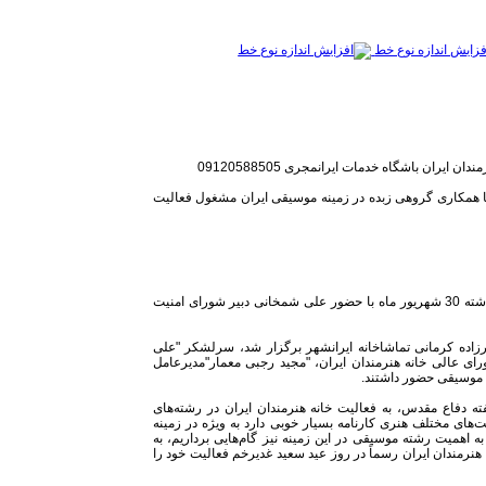
فزایش اندازه نوع خط
مندان ایران
باشگاه خدمات ایرانمجری 09120588505
ا همکاری گروهی زبده در زمینه موسیقی ایران مشغول فعالیت
آئین رونمایی از ارکستر و گروه کر خانه هنرمندان ایران عصر روز گذشته 30 شهریور ماه با حضور علی شمخانی دبیر شورای امنیت
30 شهریور95 در سالن استاد ناظرزاده کرمانی تماشاخانه ایرانشهر برگزار شد، سرلشکر "علی
ی عالی خانه هنرمندان ایران، "مجید رجبی معمار"مدیرعامل
ن موسیقی حضور داشتند.
ته دفاع مقدس، به فعالیت خانه هنرمندان ایران در رشته‌های
‌های مختلف هنری کارنامه بسیار خوبی دارد به ویژه در زمینه
ه اهمیت رشته موسیقی در این زمینه نیز گام‌هایی برداریم، به
نرمندان ایران رسماً در روز عید سعید غدیرخم فعالیت خود را