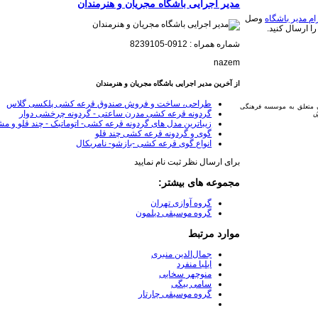
مدیر اجرایی باشگاه مجریان و هنرمندان
ام مدیر باشگاه
وصل
را ارسال کنید.
شماره همراه : 0912-8239105
nazem
از آخرین مدیر اجرایی باشگاه مجریان و هنرمندان
طراحی، ساخت و فروش صندوق قرعه کشی پلکسی گلاس
ن متعلق به موسسه فرهنگی
گردونه قرعه کشی مدرن ساعتی - گردونه چرخشی دوار
زیباترین مدل های گردونه قرعه کشی- اتوماتیک - چند قلو و م
گوی و گردونه قرعه کشی چند قلو
انواع گوی قرعه کشی -بازشو- نامریکال
برای ارسال نظر ثبت نام نمایید
مجموعه های بیشتر:
گروه آوازی تهران
گروه موسیقی دیلمون
موارد مرتبط
جمال‌الدین منبری
ایلیا منفرد
منوچهر سخایی
سامی بیگی
گروه موسیقی چارتار