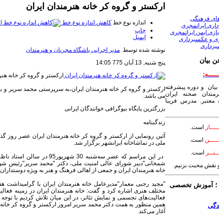
ارکستر و گروه کر خانه هنرمندان ایران
های فرهنگی
اندازه نوع خط
کاهش اندازه نوع خط
ا
داری ایرانمجری
چاپ
ازی ایمن ایرانمجری
ایمیل
ری و عکسبرداری
برداری
نوشته شده توسط
مدیر اجرایی باشگاه مجریان و هنرمندان
ن بیان
پنج شنبه, 13 آبان 775 14:05
ـــــه:
ارکستر و گروه کر خانه هنر
بیان و دوره پیشرفته
ارکستر و گروه کر خانه هنرمندان ایران،به سرپرستی محمد سریر و ب
مندان صحنه ایران
می باشد.
معتبر. مدرس فریبا
بزرگترین پایگاه بیوگرافی خوانندگان ایرانی
زندگینامه
ــــاز
است.
ــــن
است.
ملی در تماشاخانه ایرانشهر برگزار شد.
ـنــر
است.
در این مراسم که عصر سه‌شنبه 
شمخانی"دبیر شورای عالی امنیت ملی، دکتر "محمد سریر"رئیس شورا
 و نقش محبت بزنیم.
خانه هنرمندان ایران و جمعی از اهالی فرهنگ و هنر به ویژه دوستدارا
"مجید رجبی معمار"مدیرعامل خانه هنرمندان ایران با گرامیداشت هف
 آموزش تخصصی
مختلف هنری اشاره کرد و گفت: خانه هنرمندان ایران در زمینه فعالیت
فعالیت‌های تجسمی و نمایش تئاتر، در این میان تلاش کردیم با توجه ب
همین منظور به همت دکتر محمد سریر امروز ارکستر و گروه کر خانه ه
آغاز می‌کند.