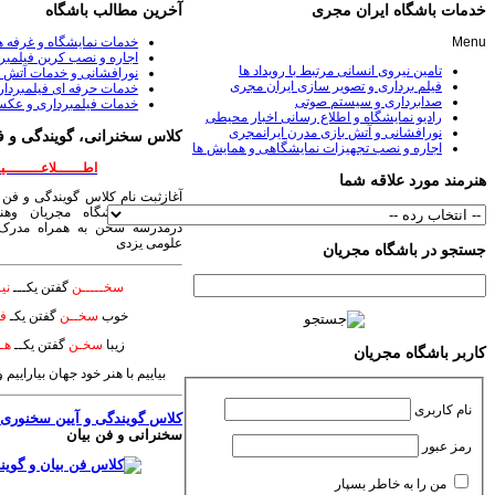
خدمات باشگاه ایران مجری
آخرین مطالب باشگاه
Menu
خدمات نمایشگاه و غرفه 
اجاره و نصب کرین فیلمبر
تامین نیروی انسانی مرتبط با رویداد ها
نورافشانی و خدمات آتش ب
فیلم برداری و تصویر سازی ایران مجری
خدمات حرفه ای فیلمبردا
صدابرداری و سیستم صوتی
خدمات فیلمبرداری و عکس
رادیو نمایشگاه و اطلاع رسانی اخبار محیطی
نورافشانی و آتش بازی مدرن ایرانمجری
کلاس سخنرانی، گویندگی و ف
اجاره و نصب تجهیزات نمایشگاهی و همایش ها
اطــــــلاعــــــــیـ
هنرمند مورد علاقه شما
آغازثبت نام کلاس گویندگی و فن 
سخنرانی باشگاه مجریان وهنر
درمدرسه سخن به همراه مدرک 
علومی یزدی
جستجو در باشگاه مجریان
سخـــــن
گفتن یکـــ
نیـ
خوب
سخــن
گفتن یکـ
فـ
زیبا
سخـن
گفتن یکــ
هــ
کاربر باشگاه مجریان
بیاییم با هنر خود جهان بیاراییم
نام کاربری
کلاس گویندگی و آیین سخنوری
؛
سخنرانی و فن بیان
رمز عبور
من را به خاطر بسپار