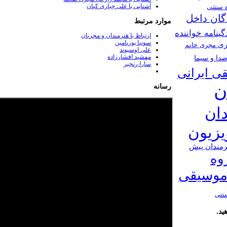
ه سنتی
آشنایی با علی جباری کیان
گان داخل
موارد مرتبط
گینامه خواننده
ارتباط با هنرمندان و مجریان
سونیا پوریامین
ری
مجری خانم
​علی اوسیوند
​مهشید افشارزاده
دا و سیما
سارا رنجبر
ی ایرانی
ن
رسانه
دان
ویزیون
رمندان پیش
وه
موسیقی
نتی
ید.