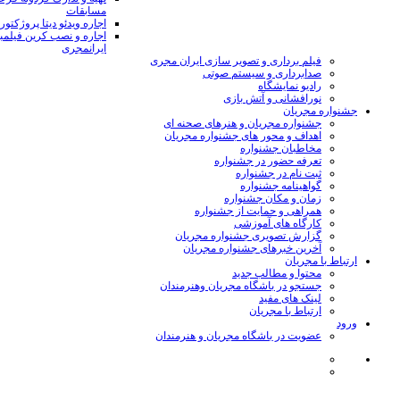
مسابقات
اجاره ویدئو دیتا پروژکتور
اجاره و نصب کرین فیلمب
ایرانمجری
فیلم برداری و تصویر سازی ایران مجری
صدابرداری و سیستم صوتی
رادیو نمایشگاه
نورافشانی و آتش بازی
جشنواره مجریان
جشنواره مجریان و هنرهای صحنه ای
اهداف و محور های جشنواره مجریان
مخاطبان جشنواره
تعرفه حضور در جشنواره
ثبت نام در جشنواره
گواهینامه جشنواره
زمان و مکان جشنواره
همراهی و حمایت از جشنواره
کارگاه های آموزشی
گزارش تصویری جشنواره مجریان
آخرین خبرهای جشنواره مجریان
ارتباط با مجریان
محتوا و مطالب جدید
جستجو در باشگاه مجریان وهنرمندان
لینک های مفید
ارتباط با مجریان
ورود
عضویت در باشگاه مجریان و هنرمندان