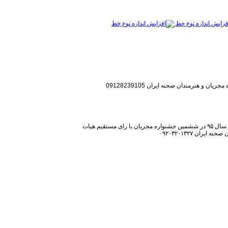
فزایش اندازه نوع خط
جریان و هنرمندان صحنه ایران 09128239105
ایرانمجری: احسان زرشناس / دارنده دیپلم افتخار ده مجری صحنه برتر سال ۹۵ در ششمین جشنواره مجریان با رای مستقیم هیات
ران ۰۹۲۰۳۲۰۱۳۲۷