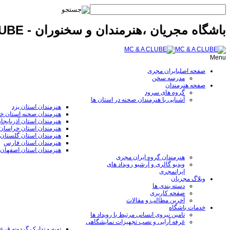
باشگاه مجریان ،هنرمندان و سخنوران - MC & A CLUBE
Menu
صفحه اصلی
ایران مجری
مدرسه سخن
صفحه هنرمندان
گروه های سرود
آشنایی با هنرمندان صحنه در استان ها
هنرمندان استان یزد
هنرمندان صحنه استان خ
هنرمندان استان آذربایجا
هنرمندان استان خراسا
هنرمندان استان گلستان
هنرمندان استان فارس
هنرمندان استان اصفهان
هنرمندان گروه ایران مجری
ویدیو گالری و آرشیو رویداد های
ایرانمجری
وبلاگ مجریان
دسته بندی ها
صفحه کاربری
آخرین مطالب و مقالات
خدمات باشگاه
تامین نیروی انسانی مرتبط با رویداد ها
غرفه آرایی و نصب تجهیزات نمایشگاهی
تهیه و تدارک گردونه قر