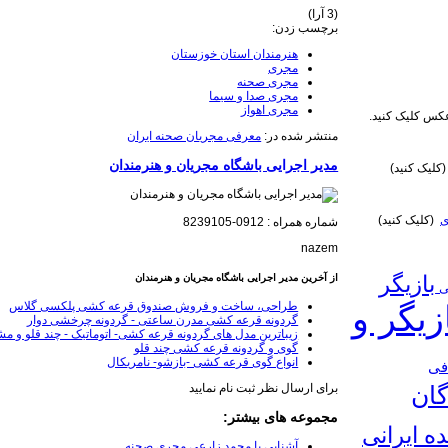
(3 آرا)
برچسب زدن:
هنرمندان استان خوزستان
مجری
مجری صحنه
مجری صدا و سیما
مجری اهواز
س کلیک کنید.
منتشر شده در:
معرفی مجریان صحنه ایران
مدیر اجرایی باشگاه مجریان و هنرمندان
کلیک کنید)
ی
(کلیک کنید)
شماره همراه : 0912-8239105
nazem
بازیگر
از آخرین مدیر اجرایی باشگاه مجریان و هنرمندان
نی
زیگر و
طراحی، ساخت و فروش صندوق قرعه کشی پلکسی گلاس
گردونه قرعه کشی مدرن ساعتی - گردونه چرخشی دوار
زیباترین مدل های گردونه قرعه کشی- اتوماتیک - چند قلو و م
گوی و گردونه قرعه کشی چند قلو
انواع گوی قرعه کشی -بازشو- نامریکال
فی
گان
برای ارسال نظر ثبت نام نمایید
مجموعه های بیشتر:
ده ایرانی
آشنایی با محمد زارعی مجری صحنه