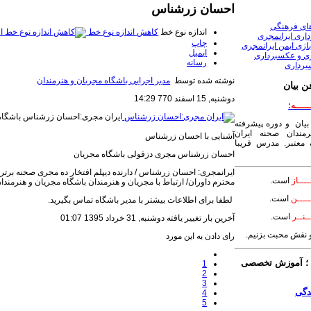
احسان زرشناس
های فرهنگی
اندازه نوع خط
کاهش اندازه نوع خط
ا
داری ایرانمجری
چاپ
ازی ایمن ایرانمجری
ایمیل
ری و عکسبرداری
رسانه
برداری
نوشته شده توسط
مدیر اجرایی باشگاه مجریان و هنرمندان
ن بیان
دوشنبه, 15 اسفند 770 14:29
ـــــه:
ایران مجری:احسان زرشناس
باشگاه م
بیان و دوره پیشرفته
مندان صحنه ایران
آشنایی با احسان زرشناس
معتبر. مدرس فریبا
احسان زرشناس مجری دزفولی باشگاه مجریان
ــــاز
است.
محترم داوران/ ارتباط با مجریان و هنرمندان باشگاه مجریان و هنرمندان صحنه ای
ــــن
است.
لطفا برای اطلاعات بیشتر با مدیر باشگاه تماس بگیرید.
ـنــر
است.
آخرین بار تغییر یافته دوشنبه, 31 خرداد 1395 01:07
 و نقش محبت بزنیم.
رای دادن به این مورد
 آموزش تخصصی
1
2
3
4
5