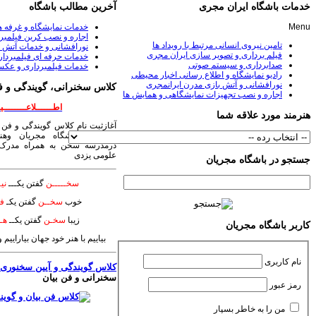
خدمات باشگاه ایران مجری
آخرین مطالب باشگاه
Menu
خدمات نمایشگاه و غرفه 
اجاره و نصب کرین فیلمبر
تامین نیروی انسانی مرتبط با رویداد ها
نورافشانی و خدمات آتش ب
فیلم برداری و تصویر سازی ایران مجری
خدمات حرفه ای فیلمبردا
صدابرداری و سیستم صوتی
خدمات فیلمبرداری و عکس
رادیو نمایشگاه و اطلاع رسانی اخبار محیطی
نورافشانی و آتش بازی مدرن ایرانمجری
کلاس سخنرانی، گویندگی و ف
اجاره و نصب تجهیزات نمایشگاهی و همایش ها
اطــــــلاعــــــــیـ
هنرمند مورد علاقه شما
آغازثبت نام کلاس گویندگی و فن 
سخنرانی باشگاه مجریان وهنر
درمدرسه سخن به همراه مدرک 
علومی یزدی
جستجو در باشگاه مجریان
سخـــــن
گفتن یکـــ
نیـ
خوب
سخــن
گفتن یکـ
فـ
زیبا
سخـن
گفتن یکــ
هــ
کاربر باشگاه مجریان
بیاییم با هنر خود جهان بیاراییم
نام کاربری
کلاس گویندگی و آیین سخنوری
؛
سخنرانی و فن بیان
رمز عبور
من را به خاطر بسپار