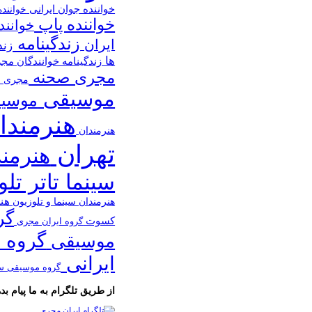
خواننده جوان ایرانی
خوانند
خواننده پاپ
خوانند
زندگینامه
ایران
زند
ها
زندگینامه خوانندگان
مج
مجری صحنه
مجری ص
موسیقی
موسیق
هنرمندا
هنرمندان
تهران
هنرمن
سینما تاتر تل
هن
هنرمندان سینما و تلوزیون
گر
کسوت
گروه ایران مجری
گروه 
موسیقی
ایرانی
گروه موسیقی س
از طریق تلگرام به ما پیام بده