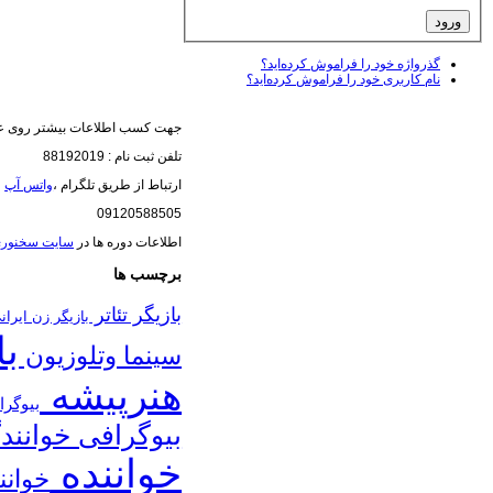
گذرواژه خود را فراموش کرده‌اید؟
نام کاربری خود را فراموش کرده‌اید؟
جهت کسب اطلاعات بیشتر روی عک
تلفن ثبت نام : 88192019
ارتباط از طریق تلگرام ،
واتس آپ
(
09120588505
اطلاعات دوره ها در
سایت سخنور
برچسب ها
بازیگر تئاتر
بازیگر زن ایرا
با
سینما وتلوزیون
هنرپیشه
بیوگرا
بیوگرافی خوانند
خواننده
خوانن