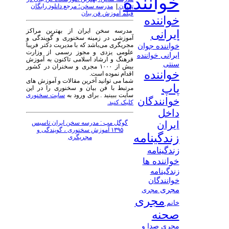
خواننده
تهران
|
مدرسه سخن؛ مرجع دانلود رایگان
فیلم آموزش فن بیان
خواننده
مدرسه سخن ایران از بهترین مراکز
ایرانی
آموزشی در زمینه سخنوری و گویندگی و
مجریگری می‌باشد که با مدیریت دکتر فریبا
خواننده جوان
علومی یزدی و مجوز رسمی از وزارت
ایرانی
خواننده
فرهنگ و ارشاد اسلامی تاکنون به آموزش
سنتی
بیش از ۱۰۰۰ مجری و سخنران در کشور
خواننده
اقدام نموده است.
شما می توانید آخرین مقالات و آموزش های
پاپ
مرتبط با فن بیان و سخنوری را در این
سایت ببینید . برای ورود به
سایت سخنوری
خوانندگان
کلیک کنید.
داخل
گوگل مپ : مدرسه سخن ایران تاسیس
ایران
۱۳۹۵ آموزش سخنوری ، گویندگی و
زندگینامه
مجریگری
زندگینامه
خواننده ها
زندگینامه
خوانندگان
مجری
مجری
مجری
خانم
صحنه
مجری صدا و