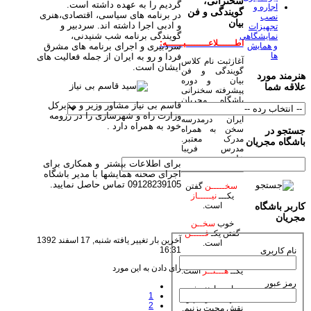
سخنرانی،
گردیم را به عهده داشته است.
اجاره و
گویندگی و فن
در برنامه های سیاسی، اقتصادی،هنری
نصب
بیان
و ادبی اجرا داشته اند. سردبیر و
تجهیزات
گویندگی برنامه شب شنیدنی،
نمایشگاهی
اطــــــلاعــــــــیــــــه:
سردبیری و اجرای برنامه های مشرق
و همایش
ها
فردا و رو به ایران از جمله فعالیت های
آغازثبت نام کلاس
ایشان است.
گویندگی و فن
هنرمند مورد
بیان و دوره
علاقه شما
پیشرفته سخنرانی
باشگاه مجریان
قاسم بی نیاز مشاور وزیر و مدیرکل
وهنرمندان صحنه
وزارت راه و شهرسازی را در رزومه
ایران درمدرسه
خود به همراه دارد .
سخن به همراه
جستجو در
مدرک معتبر.
باشگاه مجریان
مدرس فریبا
علومی یزدی
برای اطلاعات بیشتر و همکاری برای
اجرای صحنه همایشها با مدیر باشگاه
09128239105 تماس حاصل نمایید.
سخـــــن
گفتن
یکـــ
نیـــــاز
است.
کاربر باشگاه
مجریان
خوب
سخــن
گفتن یکـ
فـــــن
آخرین بار تغییر یافته شنبه, 17 اسفند 1392
است.
16:31
نام کاربری
زیبا
سخـن
گفتن
رای دادن به این مورد
یکــ
هـــنــر
است.
رمز عبور
بیاییم با هنر خود
1
جهان بیاراییم و
2
نقش محبت بزنیم.