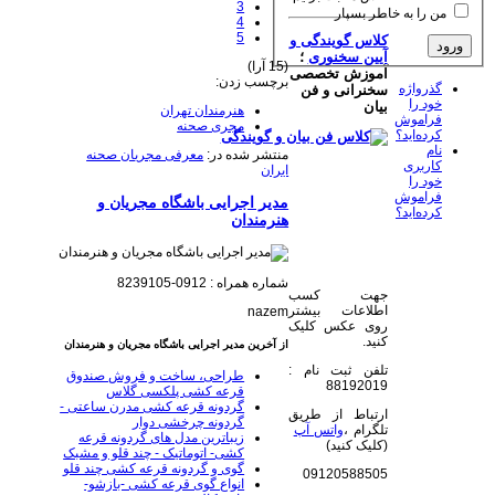
3
من را به خاطر بسپار
4
5
کلاس گویندگی و
آیین سخنوری
؛
(15 آرا)
آموزش تخصصی
برچسب زدن:
گذرواژه
سخنرانی و فن
خود را
بیان
هنرمندان تهران
فراموش
مجری صحنه
کرده‌اید؟
نام
منتشر شده در:
معرفی مجریان صحنه
کاربری
ایران
خود را
فراموش
مدیر اجرایی باشگاه مجریان و
کرده‌اید؟
هنرمندان
شماره همراه : 0912-8239105
جهت کسب
اطلاعات بیشتر
nazem
روی عکس کلیک
کنید.
از آخرین مدیر اجرایی باشگاه مجریان و هنرمندان
تلفن ثبت نام :
طراحی، ساخت و فروش صندوق
88192019
قرعه کشی پلکسی گلاس
گردونه قرعه کشی مدرن ساعتی -
ارتباط از طریق
گردونه چرخشی دوار
تلگرام ،
واتس آپ
زیباترین مدل های گردونه قرعه
(کلیک کنید)
کشی- اتوماتیک - چند قلو و مشبک
گوی و گردونه قرعه کشی چند قلو
09120588505
انواع گوی قرعه کشی -بازشو-