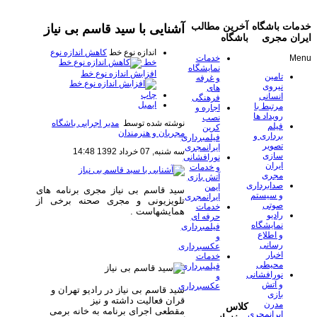
خدمات باشگاه
آخرین مطالب
آشنایی با سید قاسم بی نیاز
ایران مجری
باشگاه
اندازه نوع خط
کاهش اندازه نوع
Menu
خدمات
خط
نمایشگاه
افزایش اندازه نوع خط
تامین
و غرفه
نیروی
های
چاپ
انسانی
فرهنگی
ایمیل
مرتبط با
اجاره و
رویداد ها
نصب
نوشته شده توسط
مدیر اجرایی باشگاه
فیلم
کرین
مجریان و هنرمندان
برداری و
فیلمبرداری
تصویر
ایرانمجری
سه شنبه, 07 خرداد 1392 14:48
سازی
نورافشانی
ایران
و خدمات
مجری
آتش بازی
صدابرداری
ایمن
سید قاسم بی نیاز مجری برنامه های
و سیستم
ایرانمجری
تلویزیونی و مجری صحنه برخی از
صوتی
خدمات
همایشهاست .
رادیو
حرفه ای
نمایشگاه
فیلمبرداری
و اطلاع
و
رسانی
عکسبرداری
اخبار
خدمات
محیطی
فیلمبرداری
نورافشانی
و
و آتش
عکسبرداری
سید قاسم بی نیاز در رادیو تهران و
بازی
قران فعالیت داشته و نیز
مدرن
کلاس
مقطعی اجرای برنامه به خانه برمی
ایرانمجری