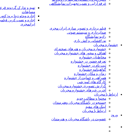
غرفه آرایی و نصب تجهیزات نمایشگاهی
تهیه و تدارک گردونه قر
مسابقات
اجاره ویدئو دیتا پروژکتور
اجاره و نصب کرین فیلمب
ایرانمجری
فیلم برداری و تصویر سازی ایران مجری
صدابرداری و سیستم صوتی
رادیو نمایشگاه
نورافشانی و آتش بازی
جشنواره مجریان
جشنواره مجریان و هنرهای صحنه ای
اهداف و محور های جشنواره مجریان
مخاطبان جشنواره
تعرفه حضور در جشنواره
ثبت نام در جشنواره
گواهینامه جشنواره
زمان و مکان جشنواره
همراهی و حمایت از جشنواره
کارگاه های آموزشی
گزارش تصویری جشنواره مجریان
آخرین خبرهای جشنواره مجریان
ارتباط با مجریان
محتوا و مطالب جدید
جستجو در باشگاه مجریان وهنرمندان
لینک های مفید
ارتباط با مجریان
ورود
عضویت در باشگاه مجریان و هنرمندان