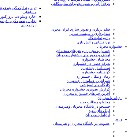
غرفه آرایی و نصب تجهیزات نمایشگاهی
تهیه و تدارک گردونه قر
مسابقات
اجاره ویدئو دیتا پروژکتور
اجاره و نصب کرین فیلمب
ایرانمجری
فیلم برداری و تصویر سازی ایران مجری
صدابرداری و سیستم صوتی
رادیو نمایشگاه
نورافشانی و آتش بازی
جشنواره مجریان
جشنواره مجریان و هنرهای صحنه ای
اهداف و محور های جشنواره مجریان
مخاطبان جشنواره
تعرفه حضور در جشنواره
ثبت نام در جشنواره
گواهینامه جشنواره
زمان و مکان جشنواره
همراهی و حمایت از جشنواره
کارگاه های آموزشی
گزارش تصویری جشنواره مجریان
آخرین خبرهای جشنواره مجریان
ارتباط با مجریان
محتوا و مطالب جدید
جستجو در باشگاه مجریان وهنرمندان
لینک های مفید
ارتباط با مجریان
ورود
عضویت در باشگاه مجریان و هنرمندان