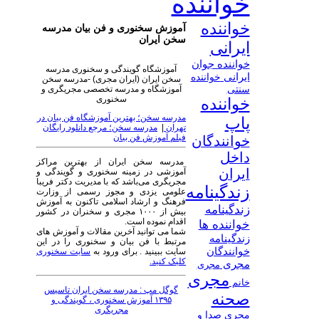
خواننده
خواننده
آموزش سخنوری و فن بیان مدرسه
سخن ایران
ایرانی
خواننده جوان
آموزشگاه گویندگی و سخنوری مدرسه
ایرانی
خواننده
سخن ایران (ایران مجری) -مدرسه سخن
سنتی
آموزشگاه و مدرسه تخصصی مجریگری و
سخنوری
خواننده
مدرسه سخن؛ بهترین آموزشگاه فن بیان در
پاپ
تهران
|
مدرسه سخن؛ مرجع دانلود رایگان
فیلم آموزش فن بیان
خوانندگان
داخل
مدرسه سخن ایران از بهترین مراکز
ایران
آموزشی در زمینه سخنوری و گویندگی و
مجریگری می‌باشد که با مدیریت دکتر فریبا
زندگینامه
علومی یزدی و مجوز رسمی از وزارت
فرهنگ و ارشاد اسلامی تاکنون به آموزش
زندگینامه
بیش از ۱۰۰۰ مجری و سخنران در کشور
اقدام نموده است.
خواننده ها
شما می توانید آخرین مقالات و آموزش های
زندگینامه
مرتبط با فن بیان و سخنوری را در این
خوانندگان
سایت ببینید . برای ورود به
سایت سخنوری
کلیک کنید.
مجری
مجری
مجری
خانم
گوگل مپ : مدرسه سخن ایران تاسیس
صحنه
۱۳۹۵ آموزش سخنوری ، گویندگی و
مجریگری
مجری صدا و