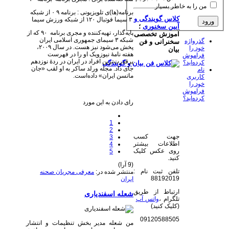
من را به خاطر بسپار
برنامه(ها)ی تلویزیونی : برنامه ۹ ۰ از شبکه
کلاس گویندگی و
۳ سیما فوتبال ۱۲۰ از شبکه ورزش سیما
آیین سخنوری
؛
پایه‌گذار، تهیه‌کننده و مجری برنامه ۹۰ که از
آموزش تخصصی
شبکه ۳ سیمای جمهوری اسلامی ایران
گذرواژه
سخنرانی و فن
پخش می‌شود نیز هست. در سال ۲۰۰۹،
خود را
بیان
هفته ‌نامۀ نیوزویک او را در فهرست
فراموش
پرقدرت‌ترین افراد در ایران در ردۀ نوزدهم
کرده‌اید؟
جای داد. مجله ورلد ساکر به او لقب «جان
نام
ماتسن ایران» داده‌است.
کاربری
خود را
فراموش
کرده‌اید؟
رای دادن به این مورد
1
2
جهت کسب
3
اطلاعات بیشتر
4
روی عکس کلیک
5
کنید.
(9 آرا)
تلفن ثبت نام :
منتشر شده در:
معرفی مجریان صحنه
88192019
ایران
ارتباط از طریق
شعله اسفندیاری
تلگرام ،
واتس آپ
(کلیک کنید)
09120588505
من شعله مدیر بخش تنظیمات و انتشار