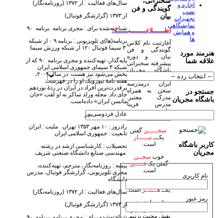
سخنرانی،
سال‌های فعالیت : از ۱۳۷۲ (روزنامه‌نگار)
اجاره و
گویندگی و فن
نصب
از ۱۳۷۳ (گزارشگر فوتبال)
بیان
تجهیزات
نمایشگاهی
شناخته‌شده برای : مجری برنامه برنامه ۹۰
اطــــــلاعــــــــیــــــه:
و همایش
ها
برنامه(ها)ی تلویزیونی : برنامه ۹ ۰ از شبکه
آغازثبت نام کلاس
۳ سیما فوتبال ۱۲۰ از شبکه ورزش سیما
گویندگی و فن
هنرمند مورد
بیان و دوره
پایه‌گذار، تهیه‌کننده و مجری برنامه ۹۰ که از
علاقه شما
پیشرفته سخنرانی
شبکه ۳ سیمای جمهوری اسلامی ایران
باشگاه مجریان
پخش می‌شود نیز هست. در سال ۲۰۰۹،
وهنرمندان صحنه
هفته ‌نامۀ نیوزویک او را در فهرست
ایران درمدرسه
پرقدرت‌ترین افراد در ایران در ردۀ نوزدهم
سخن به همراه
جستجو در
جای داد. مجله ورلد ساکر به او لقب «جان
مدرک معتبر.
باشگاه مجریان
ماتسن ایران» داده‌است.
مدرس فریبا
علومی یزدی
عادل فردوسی‌پور
زادروز : ۱۰ مهر ۱۳۵۳ تهران ملیت : ایران
سخـــــن
گفتن
تابعیت : جمهوری اسلامی ایران
یکـــ
نیـــــاز
است.
کاربر باشگاه
تحصیلات : کارشناسی ارشد در رشته
مجریان
مهندسی صنایع دانشگاه صنعتی شریف
خوب
سخــن
گفتن یکـ
فـــــن
پیشه : روزنامه‌نگار، مترجم، تهیه‌کننده،
است.
مجری تلویزیونی، گزارشگر فوتبال، مدرس
نام کاربری
دانشگاه
زیبا
سخـن
گفتن
یکــ
هـــنــر
است.
سال‌های فعالیت : از ۱۳۷۲ (روزنامه‌نگار)
رمز عبور
بیاییم با هنر خود
از ۱۳۷۳ (گزارشگر فوتبال)
جهان بیاراییم و
نقش محبت بزنیم.
شناخته‌شده برای : مجری برنامه برنامه ۹۰