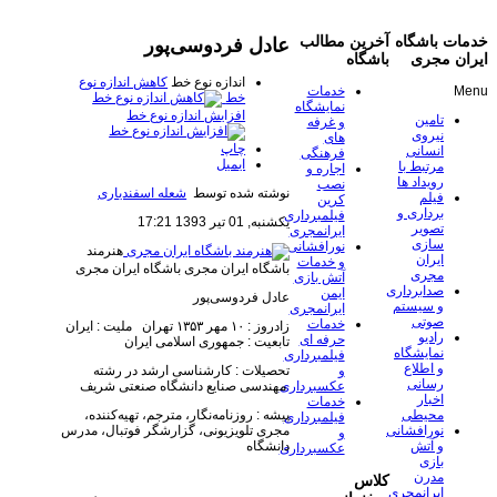
خدمات باشگاه
آخرین مطالب
عادل فردوسی‌پور
ایران مجری
باشگاه
اندازه نوع خط
کاهش اندازه نوع
Menu
خدمات
خط
نمایشگاه
افزایش اندازه نوع خط
تامین
و غرفه
نیروی
های
چاپ
انسانی
فرهنگی
ایمیل
مرتبط با
اجاره و
رویداد ها
نصب
نوشته شده توسط
شعله اسفندیاری
فیلم
کرین
برداری و
فیلمبرداری
یکشنبه, 01 تیر 1393 17:21
تصویر
ایرانمجری
سازی
نورافشانی
هنرمند
ایران
و خدمات
باشگاه ایران مجری
باشگاه ایران مجری
مجری
آتش بازی
صدابرداری
ایمن
عادل فردوسی‌پور
و سیستم
ایرانمجری
صوتی
خدمات
زادروز : ۱۰ مهر ۱۳۵۳ تهران ملیت : ایران
رادیو
حرفه ای
تابعیت : جمهوری اسلامی ایران
نمایشگاه
فیلمبرداری
و اطلاع
تحصیلات : کارشناسی ارشد در رشته
و
رسانی
مهندسی صنایع دانشگاه صنعتی شریف
عکسبرداری
اخبار
خدمات
پیشه : روزنامه‌نگار، مترجم، تهیه‌کننده،
محیطی
فیلمبرداری
مجری تلویزیونی، گزارشگر فوتبال، مدرس
نورافشانی
و
دانشگاه
و آتش
عکسبرداری
بازی
مدرن
کلاس
ایرانمجری