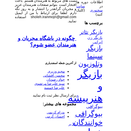
پست های مربوط به هنرمندان هستم. باعث
اطلاعات دوره ها
افتخار است بتوانم صفحات هنرمندان عزیز
در
سایت
و مجریان گرانقدر را انتشار و به روز نگه
سخنوری
(کلیک
دارم. لطفا برای ارتباط با من از ایمیل
کنید)
sholeh.iranmojri@gmail.com استفاده
نمایید.
برچسب ها
بازیگر تئاتر
چگونه در باشگاه مجریان و
بازیگر زن
ایرانی
هنرمندان عضو شوم؟
بازیگر
سینما
وتلوزیون
از آخرین شعله اسفندیاری
بازیگر
مجید وزیری
محسن افشانی
جواد رضویان
و
سید علیرضا مرتضوی
علیرضا خمسه
هنرپیشه
برای ارسال نظر ثبت نام نمایید
مجموعه های بیشتر:
بیوگرافی
بیوگرافی
پدرام کریمی
احسان کرمی
خوانندگان
بالا بر