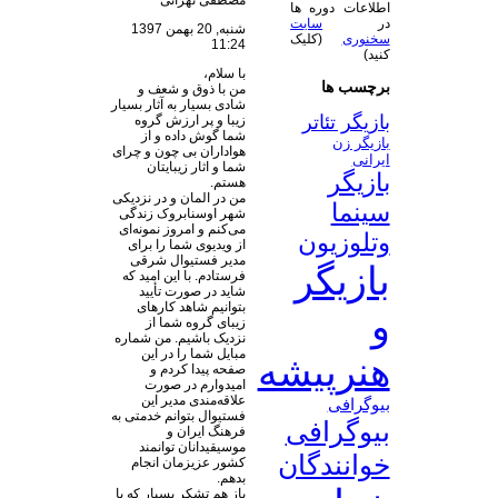
مصطفی تهرانی
اطلاعات دوره ها
در
سایت
شنبه, 20 بهمن 1397
سخنوری
(کلیک
11:24
کنید)
با سلام،
برچسب ها
من با ذوق و شعف و
شادی بسیار به آثار بسیار
بازیگر تئاتر
زیبا و پر ارزش گروه
شما گوش داده و از
بازیگر زن
هواداران بی چون و چرای
ایرانی
شما و اثار زیبایتان
بازیگر
هستم.
من در المان و در نزدیکی
سینما
شهر اوسنابروک زندگی
می‌کنم و امروز نمونه‌ای
وتلوزیون
از ویدیوی شما را برای
مدیر فستیوال شرقی
بازیگر
فرستادم. با این امید که
شاید در صورت تأیید
بتوانیم شاهد کارهای
و
زیبای گروه شما از
نزدیک باشیم. من شماره
مبایل شما را در این
هنرپیشه
صفحه پیدا کردم و
امیدوارم در صورت
علاقه‌مندی مدیر این
بیوگرافی
فستیوال بتوانم خدمتی به
بیوگرافی
فرهنگ ایران و
موسیقیدانان توانمند
خوانندگان
کشور عزیزمان انجام
بدهم.
باز هم تشکر بسیار که با