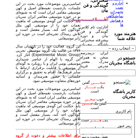
سخنرانی،
اجاره و
اساسی‌ترین موضوعات مورد بحث در این
گویندگی و فن
نصب
جلسات، بازجست نغمه‌های اصیل و کهن
بیان
تجهیزات
موسیقی مقامی ایران است که به شیوه‌ای
نمایشگاهی
نو در حوزه موسیقی معاصر ایران سریان
اطــــــلاعــــــــیــــــه:
و همایش
یابد. حکایت این گونه‌ی موسیقی که ماهیت
ها
نغمات خود را از موسیقی کهن ملل
آغازثبت نام کلاس
گوناگون اخذ کند، بسیار مفصل است و
گویندگی و فن
هنرمند مورد
تلاش رستاک تجربه‌ای است در حوزه این
بیان و دوره
ژانر موسیقایی
علاقه شما
پیشرفته سخنرانی
باشگاه مجریان
این گروه، فعالیت خود را در تابستان سال
وهنرمندان صحنه
۱۳۷۶ در قالب یک گروه موسیقی تجربی
ایران درمدرسه
(Experimental Music Group) آغاز کرد.
سخن به همراه
جستجو در
این گروه با الهام از عناصر شنیداری
مدرک معتبر.
باشگاه مجریان
موسیقی بومی ایران و با رویکرد به گونه‌ای
مدرس فریبا
از موسیقی با قابلیت برقراری ارتباط با
علومی یزدی
سایر فرهنگ‌ها، اقدام به تحقیق و برگزاری
جلساتی با حضور هنرمندان و اساتید
حوزه‌های متفاوت موسیقی نمود.
سخـــــن
گفتن
یکـــ
نیـــــاز
اساسی‌ترین موضوعات مورد بحث در این
است.
کاربر باشگاه
جلسات، بازجست نغمه‌های اصیل و کهن
مجریان
موسیقی مقامی ایران است که به شیوه‌ای
خوب
سخــن
نو در حوزه موسیقی معاصر ایران سریان
گفتن یکـ
فـــــن
یابد. حکایت این گونه‌ی موسیقی که ماهیت
است.
نغمات خود را از موسیقی کهن ملل
نام کاربری
گوناگون اخذ کند، بسیار مفصل است و
زیبا
سخـن
گفتن
تلاش رستاک تجربه‌ای است در حوزه این
یکــ
هـــنــر
است.
ژانر موسیقایی
رمز عبور
بیاییم با هنر خود
جهان بیاراییم و
برای اطلاعات بیشتر و دعوت از گروه
نقش محبت بزنیم.