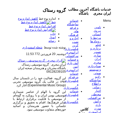
خدمات باشگاه
آخرین مطالب
گروه رستاک
ایران مجری
باشگاه
اندازه نوع خط
کاهش اندازه نوع
Menu
خدمات
خط
نمایشگاه
افزایش اندازه نوع خط
تامین
و غرفه
نیروی
های
چاپ
انسانی
فرهنگی
ایمیل
مرتبط با
اجاره و
رسانه
رویداد ها
نصب
فیلم
کرین
نوشته شده توسط
شعله اسفندیاری
برداری و
فیلمبرداری
تصویر
ایرانمجری
دوشنبه, 20 فروردين 772 11:53
سازی
نورافشانی
ایران
و خدمات
مجری
آتش بازی
ایران مجری : گروه موسیقی رستاک
صدابرداری
ایمن
باشگاه مجریان و هنرمندان صحنه ایران
و سیستم
ایرانمجری
09128239105
صوتی
خدمات
رادیو
حرفه ای
این گروه، فعالیت خود را در تابستان سال
نمایشگاه
فیلمبرداری
۱۳۷۶ در قالب یک گروه موسیقی تجربی
و اطلاع
و
(Experimental Music Group) آغاز کرد.
رسانی
عکسبرداری
اخبار
خدمات
این گروه با الهام از عناصر شنیداری
محیطی
فیلمبرداری
موسیقی بومی ایران و با رویکرد به گونه‌ای
نورافشانی
و
از موسیقی با قابلیت برقراری ارتباط با
و آتش
عکسبرداری
سایر فرهنگ‌ها، اقدام به تحقیق و برگزاری
بازی
جلساتی با حضور هنرمندان و اساتید
مدرن
کلاس
حوزه‌های متفاوت موسیقی نمود.
ایرانمجری