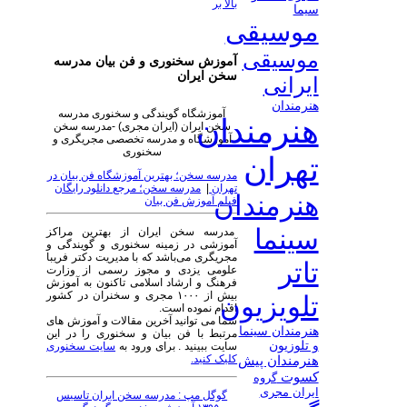
بالا بر
سیما
موسیقی
موسیقی
آموزش سخنوری و فن بیان مدرسه
سخن ایران
ایرانی
هنرمندان
آموزشگاه گویندگی و سخنوری مدرسه
هنرمندان
سخن ایران (ایران مجری) -مدرسه سخن
آموزشگاه و مدرسه تخصصی مجریگری و
سخنوری
تهران
مدرسه سخن؛ بهترین آموزشگاه فن بیان در
تهران
|
مدرسه سخن؛ مرجع دانلود رایگان
هنرمندان
فیلم آموزش فن بیان
سینما
مدرسه سخن ایران از بهترین مراکز
آموزشی در زمینه سخنوری و گویندگی و
مجریگری می‌باشد که با مدیریت دکتر فریبا
تاتر
علومی یزدی و مجوز رسمی از وزارت
فرهنگ و ارشاد اسلامی تاکنون به آموزش
بیش از ۱۰۰۰ مجری و سخنران در کشور
تلویزیون
اقدام نموده است.
شما می توانید آخرین مقالات و آموزش های
هنرمندان سینما
مرتبط با فن بیان و سخنوری را در این
و تلوزیون
سایت ببینید . برای ورود به
سایت سخنوری
کلیک کنید.
هنرمندان پیش
کسوت
گروه
ایران مجری
گوگل مپ : مدرسه سخن ایران تاسیس