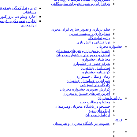
غرفه آرایی و نصب تجهیزات نمایشگاهی
تهیه و تدارک گردونه قر
مسابقات
اجاره ویدئو دیتا پروژکتور
اجاره و نصب کرین فیلمب
ایرانمجری
فیلم برداری و تصویر سازی ایران مجری
صدابرداری و سیستم صوتی
رادیو نمایشگاه
نورافشانی و آتش بازی
جشنواره مجریان
جشنواره مجریان و هنرهای صحنه ای
اهداف و محور های جشنواره مجریان
مخاطبان جشنواره
تعرفه حضور در جشنواره
ثبت نام در جشنواره
گواهینامه جشنواره
زمان و مکان جشنواره
همراهی و حمایت از جشنواره
کارگاه های آموزشی
گزارش تصویری جشنواره مجریان
آخرین خبرهای جشنواره مجریان
ارتباط با مجریان
محتوا و مطالب جدید
جستجو در باشگاه مجریان وهنرمندان
لینک های مفید
ارتباط با مجریان
ورود
عضویت در باشگاه مجریان و هنرمندان