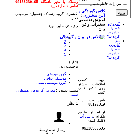
رستاک با مدیر باشگاه 09128239105
من را به خاطر بسپار
تماس حاصل نمایید.
کلاس گویندگی و
کنسرت گروه رستاک جشنواره موسیقی
آیین سخنوری
؛
فجر
آموزش تخصصی
گذرواژه
سخنرانی و فن
رای دادن به این مورد
خود را
بیان
فراموش
کرده‌اید؟
1
نام
2
کاربری
3
خود را
4
فراموش
5
کرده‌اید؟
(4 آرا)
برچسب زدن:
گروه موسقی
موسیقی نواحی
جهت کسب
گروه موسیقی سنتی
اطلاعات بیشتر
روی عکس کلیک
منتشر شده در:
معرفی گروه های همنوازی
کنید.
سنتی
تلفن ثبت نام :
1
نظر
88192019
ارتباط از طریق
تلگرام ،
واتس آپ
(کلیک کنید)
09120588505
ارسال شده توسط