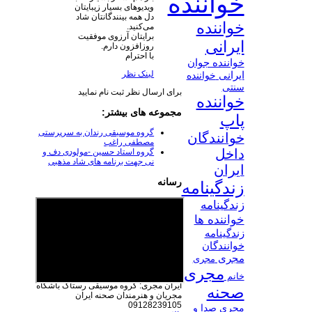
خواننده
ویدیوهای بسیار زیبایتان
دل همه بینندگانتان شاد
خواننده
می‌کنید.
برایتان آرزوی موفقیت
ایرانی
روزافزون دارم.
با احترام
خواننده جوان
لینک نظر
ایرانی
خواننده
سنتی
برای ارسال نظر ثبت نام نمایید
خواننده
مجموعه های بیشتر:
پاپ
گروه موسیقی رندان به سرپرستی
خوانندگان
مصطفی راغب
داخل
گروه استاد حسین -مولودی دف و
نی جهت برنامه های شاد مذهبی
ایران
رسانه
زندگینامه
زندگینامه
خواننده ها
زندگینامه
خوانندگان
مجری
مجری
مجری
خانم
ایران مجری: گروه موسیقی رستاک
باشگاه
صحنه
مجریان و هنرمندان صحنه ایران
09128239105
مجری صدا و