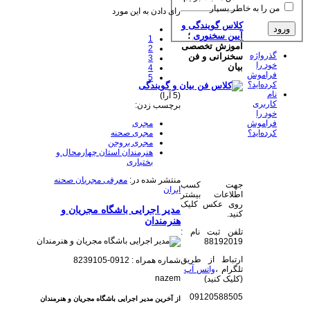
من را به خاطر بسپار
رای دادن به این مورد
کلاس گویندگی و
آیین سخنوری
؛
1
آموزش تخصصی
2
گذرواژه
سخنرانی و فن
3
خود را
بیان
4
فراموش
5
کرده‌اید؟
نام
(5 آرا)
کاربری
برچسب زدن:
خود را
مجری
فراموش
مجری صحنه
کرده‌اید؟
مجری بروجن
هنرمندان استان چهارمحال و
بختیاری
منتشر شده در:
معرفی مجریان صحنه
جهت کسب
ایران
اطلاعات بیشتر
روی عکس کلیک
مدیر اجرایی باشگاه مجریان و
کنید.
هنرمندان
تلفن ثبت نام :
88192019
ارتباط از طریق
شماره همراه : 0912-8239105
تلگرام ،
واتس آپ
nazem
(کلیک کنید)
09120588505
از آخرین مدیر اجرایی باشگاه مجریان و هنرمندان