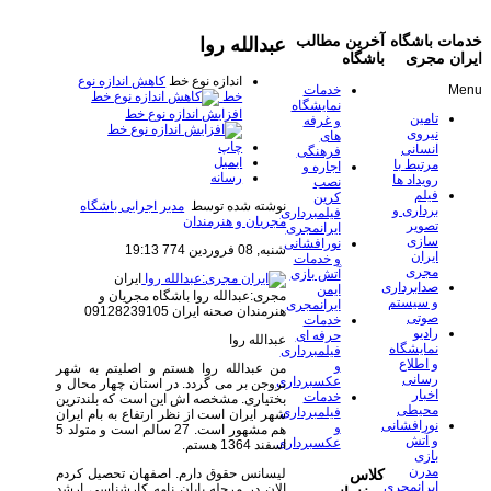
خدمات باشگاه
آخرین مطالب
عبدالله روا
ایران مجری
باشگاه
اندازه نوع خط
کاهش اندازه نوع
Menu
خدمات
خط
نمایشگاه
افزایش اندازه نوع خط
تامین
و غرفه
نیروی
های
چاپ
انسانی
فرهنگی
ایمیل
مرتبط با
اجاره و
رسانه
رویداد ها
نصب
فیلم
کرین
نوشته شده توسط
مدیر اجرایی باشگاه
برداری و
فیلمبرداری
مجریان و هنرمندان
تصویر
ایرانمجری
سازی
نورافشانی
شنبه, 08 فروردين 774 19:13
ایران
و خدمات
مجری
آتش بازی
ایران
صدابرداری
ایمن
مجری:عبدالله روا
باشگاه مجریان و
و سیستم
ایرانمجری
هنرمندان صحنه ایران 09128239105
صوتی
خدمات
رادیو
حرفه ای
عبدالله روا
نمایشگاه
فیلمبرداری
و اطلاع
و
من عبدالله روا هستم و اصلیتم به شهر
رسانی
عکسبرداری
بروجن بر می گردد. در استان چهار محال و
اخبار
خدمات
بختیاری. مشخصه اش این است که بلندترین
محیطی
فیلمبرداری
شهر ایران است از نظر ارتفاع به بام ایران
نورافشانی
و
هم مشهور است. 27 سالم است و متولد 5
و آتش
عکسبرداری
اسفند 1364 هستم.
بازی
مدرن
لیسانس حقوق دارم. اصفهان تحصیل کردم
کلاس
ایرانمجری
الان در مرحله پایان نامه کارشناسی ارشد