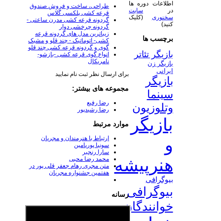
اطلاعات دوره ها
طراحی، ساخت و فروش صندوق
در
سایت
قرعه کشی پلکسی گلاس
سخنوری
(کلیک
گردونه قرعه کشی مدرن ساعتی -
کنید)
گردونه چرخشی دوار
زیباترین مدل های گردونه قرعه
برچسب ها
کشی- اتوماتیک - چند قلو و مشبک
گوی و گردونه قرعه کشی چند قلو
بازیگر تئاتر
انواع گوی قرعه کشی -بازشو-
نامریکال
بازیگر زن
ایرانی
برای ارسال نظر ثبت نام نمایید
بازیگر
مجموعه های بیشتر:
سینما
رضا رفیع
وتلوزیون
رضا رشیدپور
بازیگر
موارد مرتبط
ارتباط با هنرمندان و مجریان
و
سونیا پوریامین
سارا رنجبر
هنرپیشه
محمد رضا محبی
متن مجری رهام جعفر قلی پور در
هفتمین جشنواره مجریان
بیوگرافی
بیوگرافی
رسانه
خوانندگان