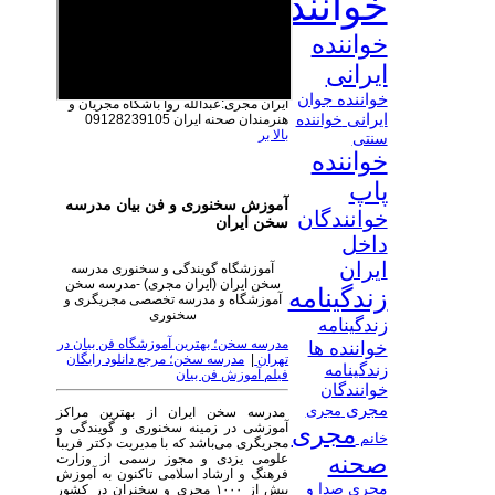
خواننده
خواننده
ایرانی
خواننده جوان
ایران مجری:عبدالله روا
باشگاه مجریان و
ایرانی
خواننده
هنرمندان صحنه ایران 09128239105
بالا بر
سنتی
خواننده
پاپ
آموزش سخنوری و فن بیان مدرسه
خوانندگان
سخن ایران
داخل
ایران
آموزشگاه گویندگی و سخنوری مدرسه
سخن ایران (ایران مجری) -مدرسه سخن
زندگینامه
آموزشگاه و مدرسه تخصصی مجریگری و
سخنوری
زندگینامه
مدرسه سخن؛ بهترین آموزشگاه فن بیان در
خواننده ها
تهران
|
مدرسه سخن؛ مرجع دانلود رایگان
زندگینامه
فیلم آموزش فن بیان
خوانندگان
مجری
مجری
مدرسه سخن ایران از بهترین مراکز
آموزشی در زمینه سخنوری و گویندگی و
مجری
خانم
مجریگری می‌باشد که با مدیریت دکتر فریبا
صحنه
علومی یزدی و مجوز رسمی از وزارت
فرهنگ و ارشاد اسلامی تاکنون به آموزش
مجری صدا و
بیش از ۱۰۰۰ مجری و سخنران در کشور