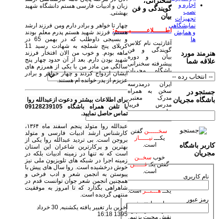
سخنرانی،
اجاره و
زبان و ادبیات فارسی هستم دانشگاه شهید
گویندگی و فن
نصب
بهشتی.
بیان
تجهیزات
چهار تا خواهر و برادر دارم ومن فرزند ارشد
نمایشگاهی
اطــــــلاعــــــــیــــــه:
هستم. فرزند شهید هستم پدرم معلم بودند
و همایش
و بسیجی داوطلب که در بهمن 65 در
ها
آغازثبت نام کلاس
کربلای پنج شملچه به شهادت رسید 11
گویندگی و فن
ماهه بودم. و خوب من الان افتخار فرزند
هنرمند مورد
بیان و دوره
شهید بودن دارم. بعد از آن حدود چهار پنج
علاقه شما
پیشرفته سخنرانی
سالگی من مادر من با یکی از همرزم های
باشگاه مجریان
ایشان ازدواج کردند و چهار خواهر و برادر
وهنرمندان صحنه
عزیزم از پدر خوانده ام هستند.
ایران درمدرسه
سخن به همراه
جستجو در
مدرک معتبر.
باشگاه مجریان
برای اطلاعات بیشتر و دعوت ازعبدالله روا
مدرس فریبا
با تلفن همراه باشگاه 09128239105
علومی یزدی
تماس حاصل نمایید.
عبدالله روا متولد پنجم اسفند ماه ۱۳۶۴،
سخـــــن
گفتن
کارشناس ارشد ادبیات فارسی و متولد
یکـــ
نیـــــاز
بروجن است. بی تردید عبدالله روا یکی از
است.
کاربر باشگاه
بهترین و پرکارترین شاعران این استان
مجریان
است که نه تنها در زمینه ادبیات بلکه در
خوب
سخــن
زمینه اجرا در شبکه های تلویزیون ملی نیز
گفتن یکـ
فـــــن
خوش درخشیده است. روا سال های پیش با
است.
پیوستن به انجمن شعر و ادب فرخی و
نام کاربری
همچنین انجمن شعر جوان توانست قدم در
زیبا
سخـن
گفتن
شاهراهی بگذارد که تا امروز به موفقیت
یکــ
هـــنــر
است.
منتهی گردیده است.
رمز عبور
بیاییم با هنر خود
آخرین بار تغییر یافته یکشنبه, 30 خرداد
جهان بیاراییم و
1395 16:18
نقش محبت بزنیم.