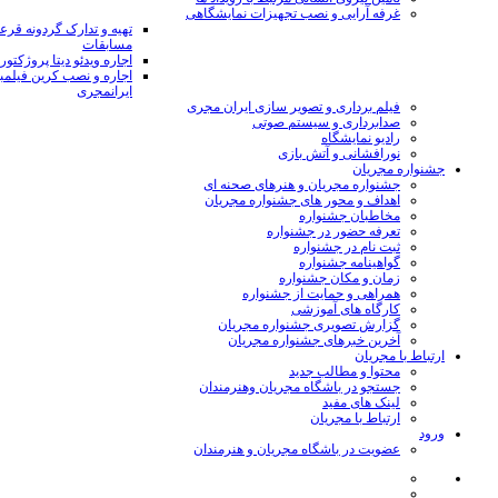
غرفه آرایی و نصب تجهیزات نمایشگاهی
تهیه و تدارک گردونه قر
مسابقات
اجاره ویدئو دیتا پروژکتور
اجاره و نصب کرین فیلمب
ایرانمجری
فیلم برداری و تصویر سازی ایران مجری
صدابرداری و سیستم صوتی
رادیو نمایشگاه
نورافشانی و آتش بازی
جشنواره مجریان
جشنواره مجریان و هنرهای صحنه ای
اهداف و محور های جشنواره مجریان
مخاطبان جشنواره
تعرفه حضور در جشنواره
ثبت نام در جشنواره
گواهینامه جشنواره
زمان و مکان جشنواره
همراهی و حمایت از جشنواره
کارگاه های آموزشی
گزارش تصویری جشنواره مجریان
آخرین خبرهای جشنواره مجریان
ارتباط با مجریان
محتوا و مطالب جدید
جستجو در باشگاه مجریان وهنرمندان
لینک های مفید
ارتباط با مجریان
ورود
عضویت در باشگاه مجریان و هنرمندان