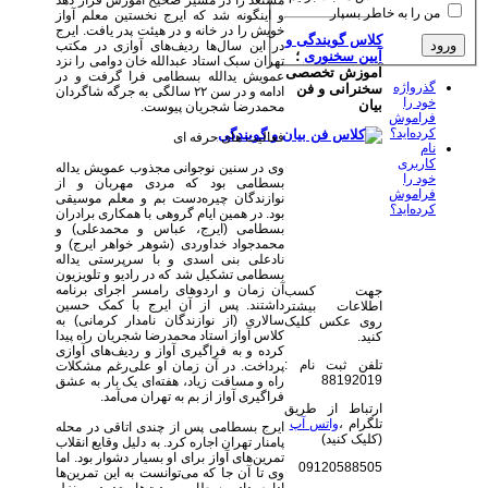
مستعد را در مسیر صحیح آموزش قرار دهد
من را به خاطر بسپار
و اینگونه شد که ایرج نخستین معلم آواز
خویش را در خانه و در هیئت پدر یافت. ایرج
کلاس گویندگی و
در این سال‌ها ردیف‌های آوازی در مکتب
آیین سخنوری
؛
تهران سبک استاد عبدالله خان دوامی را نزد
آموزش تخصصی
عمویش یدالله بسطامی فرا گرفت و در
گذرواژه
سخنرانی و فن
ادامه و در سن ۲۲ سالگی به جرگه شاگردان
خود را
بیان
محمدرضا شجریان پیوست.
فراموش
کرده‌اید؟
فعالیت های حرفه ای
نام
کاربری
وی در سنین نوجوانی مجذوب عمویش یداله
خود را
بسطامی بود که مردی مهربان و از
فراموش
نوازندگان چیره‌دست بم و معلم موسیقی
کرده‌اید؟
بود. در همین ایام گروهی با همکاری برادران
بسطامی (ایرج، عباس و محمدعلی) و
محمدجواد خداوردی (شوهر خواهر ایرج) و
نادعلی بنی اسدی و با سرپرستی یداله
بسطامی تشکیل شد که در رادیو و تلویزیون
آن زمان و اردوهای رامسر اجرای برنامه
جهت کسب
داشتند. پس از آن ایرج با کمک حسین
اطلاعات بیشتر
سالاری (از نوازندگان نامدار کرمانی) به
روی عکس کلیک
کلاس آواز استاد محمدرضا شجریان راه پیدا
کنید.
کرده و به فراگیری آواز و ردیف‌های آوازی
تلفن ثبت نام :
پرداخت. در آن زمان او علی‌رغم مشکلات
88192019
راه و مسافت زیاد، هفته‌ای یک بار به عشق
فراگیری آواز از بم به تهران می‌آمد.
ارتباط از طریق
تلگرام ،
واتس آپ
ایرج بسطامی پس از چندی اتاقی در محله
(کلیک کنید)
پامنار تهران اجاره کرد. به دلیل وقایع انقلاب
تمرین‌های آواز برای او بسیار دشوار بود. اما
09120588505
وی تا آن جا که می‌توانست به این تمرین‌ها