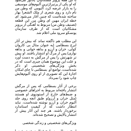
با این همه پرویز مشکاتیان یادآور می‌شود
که او یکی از پرتیراژترین آلبوم‌های موسیقی
را به بازار عرضه کرد، آلبومی که وطن من
نام دارد و روی شعری از ملک الشعرا بهار
ساخته شده‌است که چنین آغاز می‌شود: ای
خطه ایران مهین ای وطن من. این قطعه
(تصنیف وطن من) مربوط به آهنگی از پرویز
مشکاتیان است که از طرف سازمان
یونسکو سرود ملی اعلام شد.
این مطلب هم ناگفته نماند که بیش تر آثار
ایرج بسطامی (به عنوان مثال بی کاروان
کولی، خزان و آرزو و بداهه خوانی و بداهه
نوازی) پس از مرگ او انتشار یافتند. او بیش
تر شهرتش را پس از مرگش به دست آورد
و علت این موضوع همان چیزی است که در
بخش ویژگی‌های شخصیتی او ذکر
شده‌است، تواضع او. بسطامی تا جای امکان
اجازهٔ این که تصویری از او روی آلبوم‌هایش
چاپ شود را نمی‌داد.
برخی از آثار بسطامی که پس از مرگش
انتشار یافته‌اند مربوط به اجراهای خصوصی
و ضبط‌های خارج از استودیوی او هستند
(مثل خزان و آرزو)و طبق آنچه روی جلد
آلبوم خزان و آرزو نوشته شده‌است، نباید
انتظار داشت که از کیفیت استاندارد
برخوردار باشند. هر چند این آثار پیش از
انتشار پالایش و تصحیح شده‌اند.
ویژگی‌های شخصیتی و زندگی شخصی