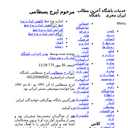
خدمات باشگاه
آخرین مطالب
مرحوم ایرج بسطامی
ایران مجری
باشگاه
اندازه نوع خط
کاهش اندازه نوع
Menu
خدمات
خط
نمایشگاه
افزایش اندازه نوع خط
تامین
و غرفه
نیروی
های
چاپ
انسانی
فرهنگی
ایمیل
مرتبط با
اجاره و
رسانه
رویداد ها
نصب
فیلم
کرین
نوشته شده توسط
مدیر اجرایی باشگاه
برداری و
فیلمبرداری
مجریان و هنرمندان
تصویر
ایرانمجری
سازی
نورافشانی
جمعه, 30 مهر 775 13:39
ایران
و خدمات
مجری
آتش بازی
ایرج بسطامی
باشگاه
صدابرداری
ایمن
خدمات ایرانمجری 09120588505
و سیستم
ایرانمجری
صوتی
خدمات
​ایرج بسطامی (۱ آذر ۱۳۳۶ بم - ۵ دی ۱۳۸۲
رادیو
حرفه ای
بم) خواننده موسیقی سنتی ایرانی بود.
نمایشگاه
فیلمبرداری
و اطلاع
و
رسانی
عکسبرداری
بزرگترین پایگاه بیوگرافی خوانندگان ایرانی
اخبار
خدمات
محیطی
فیلمبرداری
زندگینامه
نورافشانی
و
و آتش
عکسبرداری
وی از شاگردان محمدرضا شجریان بود و
بازی
پس از پیگیری آواز نزد او با پرویز مشکاتیان
مدرن
کلاس
آشنا شد و اولین آثارش را با آهنگ سازی
ایرانمجری