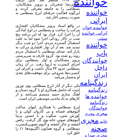
خواننده
سال ۱۳۶۸ منتشر شد. بدین ترتیب
محمدرضا شجریان و پرویز مشکاتیان،
بسطامی را به جامعه معرفی کردند و
خواننده
این‌گونه فعالیت حرفه‌ای ایرج بسطامی به
صورت رسمی آغاز شد.
ایرانی
در واقع استاد پرویز مشکاتیان افشاری
خواننده جوان
مرکب را ساخت و بسطامی در اوج آمادگی
ایرانی
خواننده
آن را اجرا کرد. قرار بود که این برنامه پنج
سنتی
شب در تالار رودکی اجرا شود اما به علت
استقبال گسترده مردم، اجرا دو شب دیگر
خواننده
تمدید شد. بعد از آن نوار افشاری مرکب به
پاپ
بازار آمد. صدای بسطامی با استقبال مردم
روبه رو شده بود. گروه عارف به سرپرستی
خوانندگان
پرویز مشکاتیان و آواز بسطامی برای
اجرای کنسرت به اروپا رفت. در آن زمان
داخل
بسطامی حدود ۳۳ سال داشت و اجرای این
کنسرت‌ها شروعی برای موفقیت‌های بعدی
ایران
او به‌شمار می‌آمد.
زندگینامه
یکی دیگر از آثار ایرج بسطامی بوی نوروز
زندگینامه
است که حاصل همکاری او با گروه دستان و
آهنگ سازی حمید متبسم می‌باشد و از
خواننده ها
کارهای به یاد ماندنی موسیقی ایران است.
زندگینامه
ایرج بسطامی با همکاری کیوان ساکت
خوانندگان
آلبوم‌های فسانه و بی کاروان کولی و با
مجری
مجری
کورش متین، سکوت و با حسین پرنیا
مجری
آلبوم‌های صوتی خانه بوی گل گرفت، رقص
خانم
آشفته و حال آشفته و آلبوم تصویریکنسرت
صحنه
بسطامی و گروه همایون (گل‌پونه‌ها ۱) را
خلق کرد.
مجری صدا و