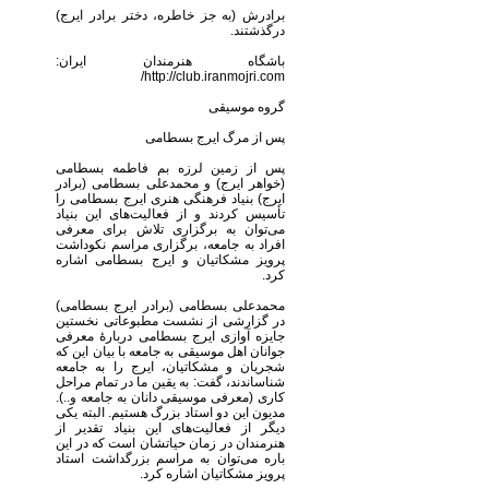
برادرش (به جز خاطره، دختر برادر ایرج)
درگذشتند.
باشگاه هنرمندان ایران:
http://club.iranmojri.com/
گروه موسیقی
پس از مرگ ایرج بسطامی
پس از زمین لرزه بم فاطمه بسطامی
(خواهر ایرج) و محمدعلی بسطامی (برادر
ایرج) بنیاد فرهنگی هنری ایرج بسطامی را
تأسیس کردند و از فعالیت‌های این بنیاد
می‌توان به برگزاری تلاش برای معرفی
افراد به جامعه، برگزاری مراسم نکوداشت
پرویز مشکاتیان و ایرج بسطامی اشاره
کرد.
محمدعلی بسطامی (برادر ایرج بسطامی)
در گزارشی از نشست مطبوعاتی نخستین
جایزه آوازی ایرج بسطامی دربارهٔ معرفی
جوانان اهل موسیقی به جامعه با بیان این که
شجریان و مشکاتیان، ایرج را به جامعه
شناساندند، گفت: به یقین ما در تمام مراحل
کاری (معرفی موسیقی دانان به جامعه و..).
مدیون این دو استاد بزرگ هستیم. البته یکی
دیگر از فعالیت‌های این بنیاد تقدیر از
هنرمندان در زمان حیاتشان است که در این
باره می‌توان به مراسم بزرگداشت استاد
پرویز مشکاتیان اشاره کرد.