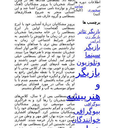
ادامه داد. بسطامی مدت‌ها بعد در منزل
اطلاعات دوره ها
استاد شجریان با پرویز مشکاتیان (آهنگ
در
سایت
ساز و نوازندهٔ نامی سنتور) آشنا شد و این
سخنوری
(کلیک
آشنایی منجر به شروع همکاری‌های
کنید)
بسطامی و گروه عارف شد.
برچسب ها
پرویز مشکاتیان دربارهٔ آشنایی خود با ایرج
بسطامی گفته‌است: اولین بار ایرج
بازیگر تئاتر
بسطامی را در خانه محمدرضا شجریان
دیدم. در آن زمان ما چاووش را داشتیم. به
بازیگر زن
خاطر شرایط اجتماعی آن زمان به
ایرانی
خواننده‌های بیش تری با صداهای متفاوت
بازیگر
نیاز داشتیم. من پشت در کلاس آواز استاد
شجریان نشسته بودم تا هنرجوها مرا نبینند.
سینما
از آن جا بود که از صدای بسطامی خیلی
خوشم آمد. ایشان صدای خوبی داشتند و
وتلوزیون
مثل همه آدم‌های کویر نشین آدم خیلی
مهربان و خوبی بود، بعد از کلاس مدتی با او
بازیگر
صحبت کردم تا با نقطه نظراتش راجع به
هنر و آواز و انگیزه خواندش آشنا شوم؛ ولی
آن قدر ساده یافتمش که مصمم شدم تا با
و
او یک سالی در مورد قضایای پیرامونی
سوای موسیقی به گپ و گفتگو بنشینم.
هنرپیشه
ایرج بسطامی پس از ۷ سال، کلاس‌های
استاد شجریان را رها کرد و به فراگیری
بیوگرافی
مبانی موسیقی نزد پرویز مشکاتیان
پرداخت و کم‌کم نخستین آلبوم‌های خود را با
بیوگرافی
مشکاتیان منتشر کرد. آلبوم‌های افشاری
مرکب، مژده بهار، افق مهر و وطن من در
خوانندگان
همین دوره به بازار عرضه شدند. افشاری
مرکب نخستین اثر ایرج بسطامی بود که در