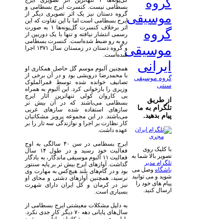
گروه
گل‌پونه‌ها ۱ تنهاترین اثر تصویری ایرج
بسطامی نیست. کنسرت ایرج بسطامی و
گروه دستان نیز یک اثر تصویری دیگر از
موسیقی
ایرج بسطامی است اما با این تفاوت که این
اثر برخلاف کنسرت گل‌پونه‌ها ۱ به صورت
گروه
رسمی انتشار نیافته و تنها با یک دوربین از
رو به رو ضبط شده‌است. کنسرت بسطامی
موسیقی
و گروه دستان در زمستان سال ۱۳۷۱ اجرا
شده‌است.
ایرانی
همچنین آلبوم موسم گل حاصل همکاری او
با محمدرضا درویشی بود و در آن برخی از
گروه موسیقی
تصانیف خوانده شده توسط قمرالملوک
سنتی
وزیری را بازخوانی کرد. این آلبوم به همراه
بی کاروان کولی تنهاترین آثار ایرج
از طریق
بسطامی می‌باشند که در آن بیش تر
تلگرام به ما
سازهای استفاده شده سازهای غربی
پیام بدهید.
می‌باشند. در این مجموعه پرویز مشکاتیان
کار نظارت بر اجرا و نوازندگی سه تار را بر
عهده داشت.
ایرج بسطامی در سن ۴۰ سالگی به اوج
با کلیک روی
فعالیت خود رسید و در طول ۱۴ سال
تصویر بالا شما به
فعالیت ۱۱ آلبوم موسیقی ماندگار، به یادگار
تلگرام مدیر
گذاشت. آوازهای ایرج بیش تر بر پایه سنتور
باشگاه
وصل می
بود و در گام‌های بلند هیچ‌کس به مهارت وی
شوید و می توانید
نرسید، همچنین آوازهای دشتی و محای او
پیام های خود را
نیز در کرمان و کل ایران دارای شهرت
ارسال کنید.
بسیاری است.
به دلیل مشکلات معیشتی ایرج بسطامی از
سال‌های پایانی دهه ۷۰ دیگر کار جدی نکرد.