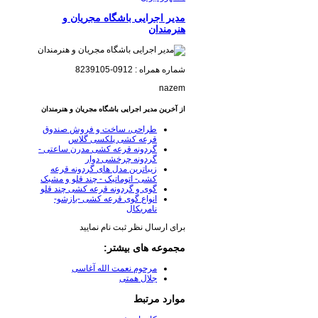
مدیر اجرایی باشگاه مجریان و
هنرمندان
شماره همراه : 0912-8239105
nazem
از آخرین مدیر اجرایی باشگاه مجریان و هنرمندان
طراحی، ساخت و فروش صندوق
قرعه کشی پلکسی گلاس
گردونه قرعه کشی مدرن ساعتی -
گردونه چرخشی دوار
زیباترین مدل های گردونه قرعه
کشی- اتوماتیک - چند قلو و مشبک
گوی و گردونه قرعه کشی چند قلو
انواع گوی قرعه کشی -بازشو-
نامریکال
برای ارسال نظر ثبت نام نمایید
مجموعه های بیشتر:
مرحوم نعمت الله آغاسی
جلال همتی
موارد مرتبط