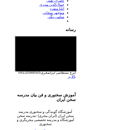
کامران تفتی
جمال‌الدین منبری
ایلیا منفرد
منوچهر سخایی
سامی بیگی
رسانه
ایرج بسطامی
ایرانمجری09120588505
بالا بر
آموزش سخنوری و فن بیان مدرسه
سخن ایران
آموزشگاه گویندگی و سخنوری مدرسه
سخن ایران (ایران مجری) -مدرسه سخن
آموزشگاه و مدرسه تخصصی مجریگری و
سخنوری