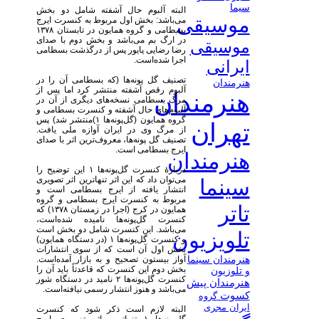
سیما
البته آلبوم حال آشفته شامل دو بخش
موسیقی
می‌باشد: بخش اول مربوط به کنسرت ایرج
بسطامی و گروه همایون در تابستان ۱۳۷۸
در ارگ بم می‌باشد و بخش دوم با صدای
موسیقی
رضا رضایی پایور پس از درگذشت بسطامی
اجرا شده‌است.
ایرانی
تصنیف گل پونه‌ها (که بسطامی آن را در
هنرمندان
آلبوم رقص آشفته منتشر کرد اما پس از
هنرمندان
مرگ بسطامی نسخه‌های دیگری از آن در
آلبوم‌های حال آشفته و کنسرت بسطامی و
گروه همایون (گل‌پونه‌ها ۱)منتشر شد) پس
تهران
از مرگ وی در ایران آوازه ملی یافت.
تصنیف گل پونه‌ها، معروف‌ترین اثر با صدای
ایرج بسطامی است.
هنرمندان
دربارهٔ کنسرت گل‌پونه‌ها ۱ این توضیح را
می‌توان داد که این اثر تنهاترین اثر تصویری
سینما
انتشار یافته از ایرج بسطامی است و
مربوط به کنسرت ایرج بسطامی و گروه
تاتر
همایون در کرج (اجرا در زمستان ۱۳۷۸) که
کنسرت گل‌پونه‌ها نامیده شده‌است،
می‌باشد. این کنسرت شامل دو بخش است
تلویزیون
و کنسرت گل‌پونه‌ها ۱ (در دستگاه همایون)
بخش اول آن است که از سوی انتشارات
آواز بیستون تصحیح و به بازار آمده‌است.
هنرمندان سینما
بخش دوم این کنسرت که قاعدتاً باید آن را
و تلوزیون
کنسرت گل‌پونه‌ها ۲ نامید در دستگاه شور
هنرمندان پیش
می‌باشد و هنوز انتشار رسمی نیافته‌است.
کسوت
گروه
ایران مجری
البته لازم است ذکر شود که کنسرت