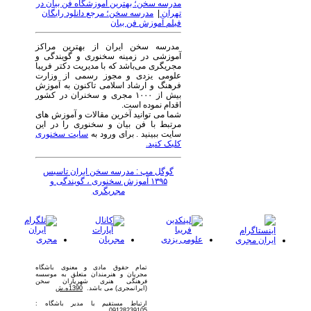
مدرسه سخن؛ بهترین آموزشگاه فن بیان در
تهران
|
مدرسه سخن؛ مرجع دانلود رایگان
فیلم آموزش فن بیان
مدرسه سخن ایران از بهترین مراکز
آموزشی در زمینه سخنوری و گویندگی و
مجریگری می‌باشد که با مدیریت دکتر فریبا
علومی یزدی و مجوز رسمی از وزارت
فرهنگ و ارشاد اسلامی تاکنون به آموزش
بیش از ۱۰۰۰ مجری و سخنران در کشور
اقدام نموده است.
شما می توانید آخرین مقالات و آموزش های
مرتبط با فن بیان و سخنوری را در این
سایت ببینید . برای ورود به
سایت سخنوری
کلیک کنید.
گوگل مپ : مدرسه سخن ایران تاسیس
۱۳۹۵ آموزش سخنوری ، گویندگی و
مجریگری
تمام حقوق مادی و معنوی باشگاه
مجریان و هنرمندان متعلق به موسسه
فرهنگی هنری شهریاران سخن
(ایرانمجری) می باشد.
1390ه.ش
ارتباط مستقیم با مدیر باشگاه :
09128239105