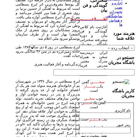
پرویز مشکاتیان به بازار عرضه کرد. تصنیف
سخنرانی،
اجاره و
گل پونه‌ها معروف‌ترین اثر ایرج بسطامی
گویندگی و فن
نصب
است که مربوط به آهنگی از حسین پرنیا بر
بیان
تجهیزات
روی شعری از هما میر افشار می‌باشد و
نمایشگاهی
پس از مرگ ایرج بسطامی آوازه ملی یافت.
اطــــــلاعــــــــیــــــه:
و همایش
از دیگر آثار معروف او می‌توان به تصنیف
ها
وطن من اشاره کرد که مربوط به آهنگی از
آغازثبت نام کلاس
پرویز مشکاتیان بر روی شعری از ملک
گویندگی و فن
هنرمند مورد
الشعرا بهار است و از طرف سازمان
بیان و دوره
علاقه شما
یونسکو سرود ملی اعلام شد.
پیشرفته سخنرانی
باشگاه مجریان
ایرج بسطامی در روز ۵ دی سال ۱۳۸۲ طی
وهنرمندان صحنه
حادثه زمین‌لرزه بم در سن ۴۶ سالگی بدرود
ایران درمدرسه
حیات گفت.
سخن به همراه
جستجو در
مدرک معتبر.
باشگاه مجریان
زندگی‌نامه و آغاز فعالیت هنری
مدرس فریبا
علومی یزدی
ایرج بسطامی در سال ۱۳۳۶ در شهرستان
سخـــــن
گفتن
بم از خانواده‌ای هنرمند متولد شد. هر یک از
یکـــ
نیـــــاز
اعضای خانواده او، از جد پدری گرفته تا
است.
کاربر باشگاه
پدربزرگ و پدر در زمینه خواندن آواز و
مجریان
نواختن سازهای مختلف تجربه داشتند. تولد
خوب
سخــن
و رشد ایرج در چنین خانواده‌ای به همراه
گفتن یکـ
فـــــن
استعداد ذاتی اش موجب گردید که او از پنج
است.
نام کاربری
سالگی به خواندن آواز علاقه نشان دهد. این
زیبا
سخـن
گفتن
علاقه و پیگیری موجب شد که پدر بزرگ به
یکــ
هـــنــر
است.
استعداد شگرف وی در زمینه فراگیری آواز
پی برده و بارها به دیگران تأکید کند «او در
رمز عبور
بیاییم با هنر خود
آینده خواننده بزرگی خواهد شد». از این رو،
جهان بیاراییم و
پدر ایرج کمر همت بست تا این کودک
نقش محبت بزنیم.