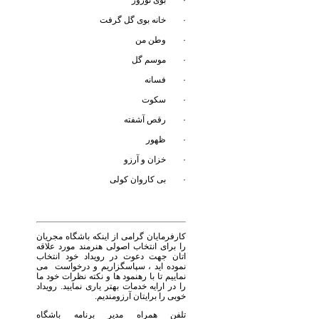
· بوی نوروز
· خانه بوی گل گرفت
· وطن من
· موسم گل
· فسانه
· سکوت
· رقص آشفته
· ظهور
· خزان و آرزو
· بی کاروان کولی
کارفرمایان گرامی از اینکه باشگاه مجریان
را برای انتخاب اصولی هنرمند مورد علاقه
اتان جهت دعوت در رویداد خود انتخاب
نموده اید ، سپاسگزاریم و درخواست می
نماییم تا با رهنمود ها و نکته نظرات خود ما
را در ارایه خدمات بهتر یاری نمایید. رویداد
خوبی را برایتان آرزومندیم.
تلفن همراه مدیر برنامه باشگاه