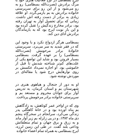
ایرج بسطامی در اوج فعالیت هنری خود با
مرگ برادرش (نصرت‌الله بسطامی) رو به
رو می‌شود و از این رو برای سرپرستی
خانواده برادرش به بم بازمی‌گردد. او علاقه
زیادی به برادر از دست رفته اش داشت.
زمانی که برای تحصیل آواز به تهران رفته
بود، برادر مخارج زندگیش را تقبل کرده بود
و این بار نوبت ایرج بود که به بازماندگان
برادرش ادای دین کند.
بسطامی هرگز ازدواج نکرد و با وجود این
که در فقر شدید به سر می‌برد، سرپرستی
خانوادهٔ برادر مرحومش (نصرت‌الله
بسطامی) را بر عهده گرفت. بسطامی
بسیار فروتن بود و شاید این تواضع یکی از
علت‌های کم‌تر شناخته شدنش تا قبل از
خاموشی بود. او اجازه نمی‌داد عکسش بر
روی نوارهایش درج شود یا مقاله‌ای در
موردش نوشته شود.
او به دور از جنجال و هیاهوی هنری در
شهرستان بم و استان کرمان، به تدریس
آواز برای جوانان محروم و مستعد بم و
سرپرستی خانواده برادر مرحومش پرداخت.
وی که در اواخر عمر کوتاهش، به زادگاهش
بم پناه آورده بود و در خانهٔ کاهگلی پدر
زندگی می‌کرد، سرانجام در سحرگاه پنجم
دی ماه ۱۳۸۲، و در پی زلزله بم زیر آوار ماند
و به زرق و برق جهان و تمام متعلقاتش
وداعی بلند گفت. در طی این زمین لرزه،
ایرج بسطامی به همراه تمام اعضاء خانواده