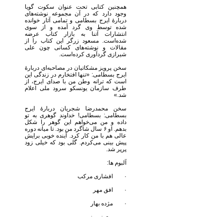
همچنین کتابی تحت عنوان سکوت گویا
وجود دارد که در آن مجموعه نوشته‌های
دربارهٔ ایرج بسطامی و تمامی آثار خوانده
شده توسط وی گرد آمده و از سوی
انتشارات آتنا به بازار کتاب عرضه
شده‌است. مسعود زرگر این کتاب را از
مقالات و نوشته‌های کسانی چون علی
شیرازی گردآوری کرده‌است.
سخن پرویز مشکاتیان در مصاحبه‌ای دربارهٔ
ایرج بسطامی: «تنها افتخارم در زندگی این
است که ترانه وطن من با صدای ایرج، از
طرف سازمان یونسکو سرود ملی اعلام
شد.»
سخن محمدرضا شجریان دربارهٔ ایرج
بسطامی: بسطامی! خداوند گوهری به تو
داده و من می‌خواهم این گوهر را شکل
بدهم. او ۶ سال شاگرد من بود. تا میانه دوره
عالی هم با من کار کرد. آینده خوبی برایش
پیش بینی می‌کردم. گلی بود که خیلی زود
پرپر شد.
آلبوم ها:
· افشاری مرکب
· افق مهر
· مژده بهار