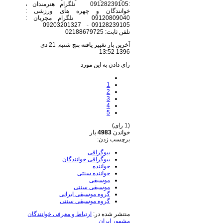
:09128239105 تلگرام هنرمندان ،
خوانندگان و چهره های ورزشی :
09120809040 تلگرام مجریان :
09128239105 - 09203201327
تلفن ثابت: 02188679725
آخرین بار تغییر یافته پنج شنبه, 21 دی
1396 13:52
رای دادن به این مورد
1
2
3
4
5
(1 رای)
خواندن
4983
بار
برچسب زدن:
بیوگرافی
بیوگرافی خوانندگان
خواننده
خواننده سنتی
موسیقی
موسیقی سنتی
گروه موسیقی ایرانی
گروه موسیقی سنتی
منتشر شده در:
ارتباط و معرفی خوانندگان
مشهور ایران