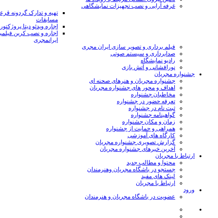
غرفه آرایی و نصب تجهیزات نمایشگاهی
تهیه و تدارک گردونه قر
مسابقات
اجاره ویدئو دیتا پروژکتور
اجاره و نصب کرین فیلمب
ایرانمجری
فیلم برداری و تصویر سازی ایران مجری
صدابرداری و سیستم صوتی
رادیو نمایشگاه
نورافشانی و آتش بازی
جشنواره مجریان
جشنواره مجریان و هنرهای صحنه ای
اهداف و محور های جشنواره مجریان
مخاطبان جشنواره
تعرفه حضور در جشنواره
ثبت نام در جشنواره
گواهینامه جشنواره
زمان و مکان جشنواره
همراهی و حمایت از جشنواره
کارگاه های آموزشی
گزارش تصویری جشنواره مجریان
آخرین خبرهای جشنواره مجریان
ارتباط با مجریان
محتوا و مطالب جدید
جستجو در باشگاه مجریان وهنرمندان
لینک های مفید
ارتباط با مجریان
ورود
عضویت در باشگاه مجریان و هنرمندان