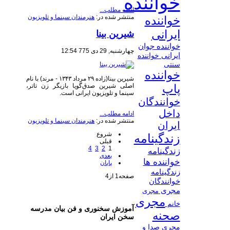
خواننده
ادامه مطلب...
منتشر شده در:
هنرمندان سینما و تلویزیون
خواننده
ایرانی
شیرین بینا
خواننده جوان
چهارشنبه, 29 دی 775 12:54
ایرانی
خواننده
سنتی
خواننده
شیرین بینا(زاده ۲۹ مرداد ۱۳۴۳ - مرند) با نام
اصلی شیرین صدق‌گویا بازیگر زن تاتر،
پاپ
سینما و تلویزیون ایرانی است.
خوانندگان
داخل
ادامه مطلب...
منتشر شده در:
هنرمندان سینما و تلویزیون
ایران
شروع
زندگینامه
قبلی
4
3
2
1
زندگینامه
بعدی
خواننده ها
پایان
زندگینامه
صفحه1 از4
خوانندگان
مجری
مجری
مجری
خانم
آموزش سخنوری و فن بیان مدرسه
صحنه
سخن ایران
مجری صدا و