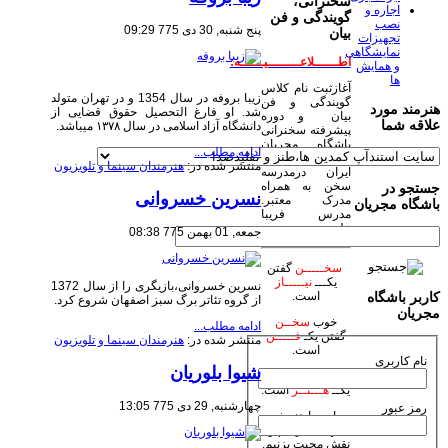
سخنرانی،
اجاره و
گویندگی و فن
نصب
پنج شنبه, 30 دی 775 09:29
بیان
تجهیزات
نمایشگاهی
اطــــــلاعــــــــیــــــه:
و همایش
ها
آغازثبت نام کلاس
زیبا بروفه در سال 1354 و در تهران متولد
گویندگی و فن
هنرمند مورد
شد. او فارغ التحصیل حقوق قضایی از
بیان و دوره
علاقه شما
دانشگاه آزاد اسلامی در سال ١٣٧٨ میباشد.
پیشرفته سخنرانی
باشگاه مجریان
ادامه مطلب...
وهنرمندان صحنه
منتشر شده در:
هنرمندان سینما و تلویزیون
ایران درمدرسه
سخن به همراه
جستجو در
نسرین خسروانی
مدرک معتبر.
باشگاه مجریان
مدرس فریبا
علومی یزدی
جمعه, 01 بهمن 775 08:38
سخـــــن
گفتن
یکـــ
نیـــــاز
نسرین خسروانی،بازیگری را از سال 1372
است.
کاربر باشگاه
از گروه تئاتر برگ سبز اصفهان شروع كرد.
مجریان
خوب
سخــن
ادامه مطلب...
گفتن یکـ
فـــــن
منتشر شده در:
هنرمندان سینما و تلویزیون
است.
نام کاربری
شیوا بلوریان
زیبا
سخـن
گفتن
یکــ
هـــنــر
است.
چهارشنبه, 29 دی 775 13:05
رمز عبور
بیاییم با هنر خود
جهان بیاراییم و
نقش محبت بزنیم.