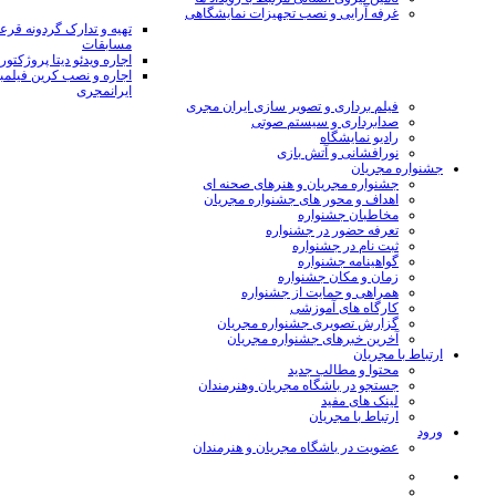
غرفه آرایی و نصب تجهیزات نمایشگاهی
تهیه و تدارک گردونه قر
مسابقات
اجاره ویدئو دیتا پروژکتور
اجاره و نصب کرین فیلمب
ایرانمجری
فیلم برداری و تصویر سازی ایران مجری
صدابرداری و سیستم صوتی
رادیو نمایشگاه
نورافشانی و آتش بازی
جشنواره مجریان
جشنواره مجریان و هنرهای صحنه ای
اهداف و محور های جشنواره مجریان
مخاطبان جشنواره
تعرفه حضور در جشنواره
ثبت نام در جشنواره
گواهینامه جشنواره
زمان و مکان جشنواره
همراهی و حمایت از جشنواره
کارگاه های آموزشی
گزارش تصویری جشنواره مجریان
آخرین خبرهای جشنواره مجریان
ارتباط با مجریان
محتوا و مطالب جدید
جستجو در باشگاه مجریان وهنرمندان
لینک های مفید
ارتباط با مجریان
ورود
عضویت در باشگاه مجریان و هنرمندان