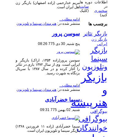
اطلاعات دوره ها
مریم خدارحمی (زاده اصفهان) بازیگر زن
در
سایت
اهل ایران است.
سخنوری
(کلیک
کنید)
ادامه مطلب...
منتشر شده در:
هنرمندان سینما و تلویزیون
برچسب ها
سوسن پرور
بازیگر تئاتر
بازیگر زن
پنج شنبه, 30 دی 775 08:26
ایرانی
بازیگر
سینما
سوسن پرور(زاده ۱۳۵۴، اراک) بازیگر و
ایرانی است. وی از سال ۱۳۷۲ بازی در تئاتر
وتلوزیون
را آغاز کرده و در سال ۱۳۸۷ با سریال
بزنگاه به شهرت رسید.
بازیگر
ادامه مطلب...
و
منتشر شده در:
هنرمندان سینما و تلویزیون
هنرپیشه
سیما خضرآبادی
شنبه, 02 بهمن 775 09:31
بیوگرافی
بیوگرافی
خوانندگان
سیما خضرآبادی (زاده ۱۱ فروردین ۱۳۶۸)
بازیگر سینما و تلویزیون ایران است.