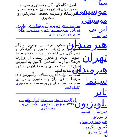
سیما
آموزشگاه گویندگی و سخنوری مدرسه
موسیقی
سخن ایران (ایران مجری) -مدرسه سخن
آموزشگاه و مدرسه تخصصی مجریگری و
سخنوری
موسیقی
مدرسه سخن؛ بهترین آموزشگاه فن بیان در
ایرانی
تهران
|
مدرسه سخن؛ مرجع دانلود رایگان
فیلم آموزش فن بیان
هنرمندان
هنرمندان
مدرسه سخن ایران از بهترین مراکز
آموزشی در زمینه سخنوری و گویندگی و
تهران
مجریگری می‌باشد که با مدیریت دکتر فریبا
علومی یزدی و مجوز رسمی از وزارت
فرهنگ و ارشاد اسلامی تاکنون به آموزش
بیش از ۱۰۰۰ مجری و سخنران در کشور
هنرمندان
اقدام نموده است.
شما می توانید آخرین مقالات و آموزش های
سینما
مرتبط با فن بیان و سخنوری را در این
سایت ببینید . برای ورود به
سایت سخنوری
کلیک کنید.
تاتر
گوگل مپ : مدرسه سخن ایران تاسیس
تلویزیون
۱۳۹۵ آموزش سخنوری ، گویندگی و
مجریگری
هنرمندان سینما
و تلوزیون
هنرمندان پیش
کسوت
گروه
ایران مجری