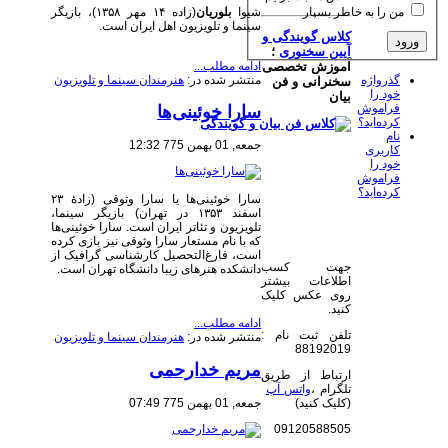
شیوا
بلوریان
(زاده ۱۴ مهر ۱۳۵۸)، بازیگر
من را به خاطر بسپار
سینما و تلویزیون اهل ایران است.
کلاس گویندگی و
آیین سخنوری
؛
ادامه مطلب...
آموزش تخصصی
منتشر شده در:
هنرمندان سینما و تلویزیون
گذرواژه
سخنرانی و فن
خود را
بیان
فراموش
سارا خوئینی‌ها
کرده‌اید؟
نام
جمعه, 01 بهمن 775 12:32
کاربری
خود را
فراموش
کرده‌اید؟
سارا خوئینی‌ها یا سارا وثوقی (زادهٔ ۲۳
اسفند ۱۳۵۳ در تهران) بازیگر سینما،
تلویزیون و تئاتر ایران است. سارا خوئینی‌ها
که با نام مستعار سارا وثوقی نیز بازی کرده
است، فارغ‌التحصیل کارشناسی گرافیک از
جهت کسب
دانشکده هنرهای زیبا دانشگاه تهران است.
اطلاعات بیشتر
روی عکس کلیک
کنید.
ادامه مطلب...
تلفن ثبت نام :
منتشر شده در:
هنرمندان سینما و تلویزیون
88192019
مریم خدارحمی
ارتباط از طریق
تلگرام ،
واتس آپ
(کلیک کنید)
جمعه, 01 بهمن 775 07:49
09120588505