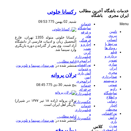
خدمات باشگاه
آخرین مطالب
رکسانا خلوتی
ایران مجری
باشگاه
شنبه, 02 بهمن 775 09:53
Menu
خدمات
نمایشگاه
تامین
و غرفه
نیروی
های
رکسانا خلوتی متولد 1355 تهران، فارغ
انسانی
فرهنگی
التحصیل زبان و ادبیات فارسی از دانشگاه
مرتبط با
اجاره و
آزاد است. وی پس از گذراندن دوره بازیگری
رویداد ها
نصب
وارد سینما شد.
فیلم
کرین
برداری و
فیلمبرداری
تصویر
ایرانمجری
ادامه مطلب...
سازی
نورافشانی
منتشر شده در:
هنرمندان سینما و تلویزیون
ایران
و خدمات
مجری
آتش بازی
ترلان پروانه
صدابرداری
ایمن
و سیستم
ایرانمجری
پنج شنبه, 30 دی 775 08:45
صوتی
خدمات
رادیو
حرفه ای
نمایشگاه
فیلمبرداری
و اطلاع
و
ترلان پروانه (زاده ۱۸ تیر ۱۳۷۷ در شیراز)
رسانی
عکسبرداری
بازیگر اهل ایران است.
اخبار
خدمات
محیطی
فیلمبرداری
نورافشانی
و
ادامه مطلب...
و آتش
عکسبرداری
منتشر شده در:
هنرمندان سینما و تلویزیون
بازی
مدرن
کلاس
زیبا بروفه
ایرانمجری