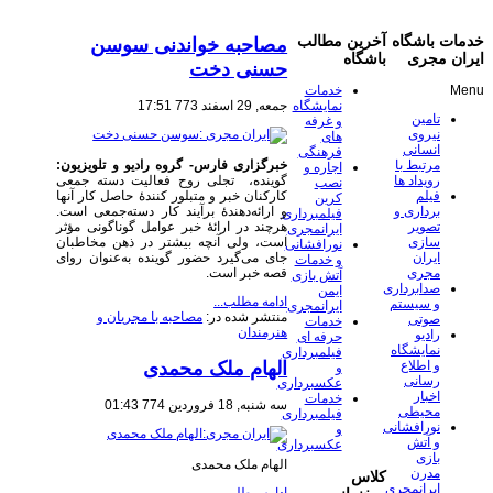
خدمات باشگاه
آخرین مطالب
مصاحبه خواندنی سوسن
ایران مجری
باشگاه
حسنی دخت
Menu
خدمات
جمعه, 29 اسفند 773 17:51
نمایشگاه
تامین
و غرفه
نیروی
های
انسانی
فرهنگی
خبرگزاری فارس- گروه رادیو و تلویزیون:
مرتبط با
اجاره و
گوینده، تجلى روح فعالیت دسته جمعى
رویداد ها
نصب
کارکنان خبر و متبلور کنندهٔ حاصل کار آنها
فیلم
کرین
و ارائه‌دهندهٔ برآیند کار دسته‌جمعى است.
برداری و
فیلمبرداری
هرچند در ارائهٔ خبر عوامل گوناگونى مؤثر
تصویر
ایرانمجری
است، ولى آنچه بیشتر در ذهن مخاطبان
سازی
نورافشانی
جاى مى‌گیرد حضور گوینده به‌عنوان رواى
ایران
و خدمات
قصه خبر است.
مجری
آتش بازی
صدابرداری
ایمن
ادامه مطلب...
و سیستم
ایرانمجری
منتشر شده در:
مصاحبه با مجریان و
صوتی
خدمات
هنرمندان
رادیو
حرفه ای
نمایشگاه
فیلمبرداری
الهام ملک محمدی
و اطلاع
و
رسانی
عکسبرداری
اخبار
خدمات
سه شنبه, 18 فروردين 774 01:43
محیطی
فیلمبرداری
نورافشانی
و
و آتش
عکسبرداری
بازی
الهام ملک محمدی
مدرن
کلاس
ایرانمجری
ادامه مطلب...