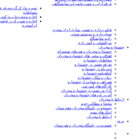
غرفه آرایی و نصب تجهیزات نمایشگاهی
تهیه و تدارک گردونه قر
مسابقات
اجاره ویدئو دیتا پروژکتور
اجاره و نصب کرین فیلمب
ایرانمجری
فیلم برداری و تصویر سازی ایران مجری
صدابرداری و سیستم صوتی
رادیو نمایشگاه
نورافشانی و آتش بازی
جشنواره مجریان
جشنواره مجریان و هنرهای صحنه ای
اهداف و محور های جشنواره مجریان
مخاطبان جشنواره
تعرفه حضور در جشنواره
ثبت نام در جشنواره
گواهینامه جشنواره
زمان و مکان جشنواره
همراهی و حمایت از جشنواره
کارگاه های آموزشی
گزارش تصویری جشنواره مجریان
آخرین خبرهای جشنواره مجریان
ارتباط با مجریان
محتوا و مطالب جدید
جستجو در باشگاه مجریان وهنرمندان
لینک های مفید
ارتباط با مجریان
ورود
عضویت در باشگاه مجریان و هنرمندان