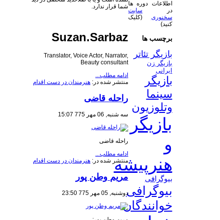
اطلاعات دوره ها
شما قرار ندارد.
در
سایت
سخنوری
(کلیک
کنید)
Suzan.Sarbaz
برچسب ها
بازیگر تئاتر
Translator, Voice Actor, Narrator,
Beauty consultant
بازیگر زن
ایرانی
ادامه مطلب...
بازیگر
منتشر شده در:
هنرمندان در دست اقدام
سینما
راحله قاضی
وتلوزیون
سه شنبه, 06 مهر 775 15:07
بازیگر
و
راحله قاضی
ادامه مطلب...
هنرپیشه
منتشر شده در:
هنرمندان در دست اقدام
مریم وطن پور
بیوگرافی
بیوگرافی
دوشنبه, 05 مهر 775 23:50
خوانندگان
مریم وطن پور: