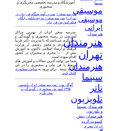
آموزشگاه و مدرسه تخصصی مجریگری و
سیما
سخنوری
موسیقی
مدرسه سخن؛ بهترین آموزشگاه فن بیان در
موسیقی
تهران
|
مدرسه سخن؛ مرجع دانلود رایگان
فیلم آموزش فن بیان
ایرانی
مدرسه سخن ایران از بهترین مراکز
هنرمندان
آموزشی در زمینه سخنوری و گویندگی و
هنرمندان
مجریگری می‌باشد که با مدیریت دکتر فریبا
علومی یزدی و مجوز رسمی از وزارت
فرهنگ و ارشاد اسلامی تاکنون به آموزش
تهران
بیش از ۱۰۰۰ مجری و سخنران در کشور
اقدام نموده است.
شما می توانید آخرین مقالات و آموزش های
هنرمندان
مرتبط با فن بیان و سخنوری را در این
سایت ببینید . برای ورود به
سایت سخنوری
کلیک کنید.
سینما
گوگل مپ : مدرسه سخن ایران تاسیس
تاتر
۱۳۹۵ آموزش سخنوری ، گویندگی و
مجریگری
تلویزیون
هنرمندان سینما
و تلوزیون
هنرمندان پیش
کسوت
گروه
ایران مجری