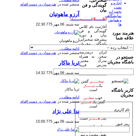
سخنرانی،
اجاره و
منتشر شده در:
هنرمندان در دست اقدام
گویندگی و فن
نصب
بیان
تجهیزات
آرزو ماهوتیان
نمایشگاهی
اطــــــلاعــــــــیــــــه:
و همایش
سه شنبه, 06 مهر 775 22:30
ها
آغازثبت نام کلاس
گویندگی و فن
هنرمند مورد
بیان و دوره
علاقه شما
پیشرفته سخنرانی
آرزو ماهوتیان
باشگاه مجریان
وهنرمندان صحنه
ادامه مطلب...
ایران درمدرسه
منتشر شده در:
هنرمندان در دست اقدام
سخن به همراه
جستجو در
مدرک معتبر.
باشگاه مجریان
ثریا بناکار
مدرس فریبا
علومی یزدی
سه شنبه, 06 مهر 775 14:32
سخـــــن
گفتن
یکـــ
نیـــــاز
ثریا بناکار
است.
کاربر باشگاه
مجریان
ادامه مطلب...
خوب
سخــن
منتشر شده در:
هنرمندان در دست اقدام
گفتن یکـ
فـــــن
است.
نام کاربری
ندا علی نژاد
زیبا
سخـن
گفتن
یکــ
هـــنــر
است.
سه شنبه, 06 مهر 775 15:00
رمز عبور
بیاییم با هنر خود
جهان بیاراییم و
نقش محبت بزنیم.