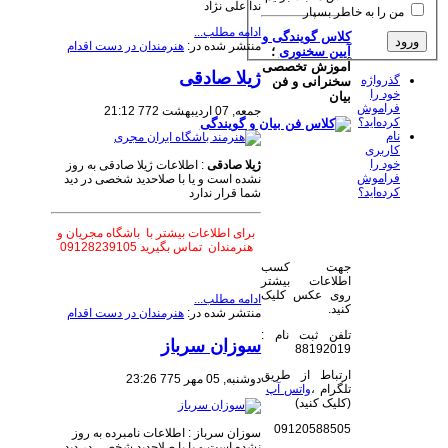
ندا علی نژاد
من را به خاطر بسپار
ادامه مطلب...
کلاس گویندگی و
منتشر شده در:
هنرمندان در دست اقدام
آیین سخنوری
؛
آموزش تخصصی
ژیلا صادقی
گذرواژه
سخنرانی و فن
خود را
بیان
فراموش
جمعه, 07 ارديبهشت 772 21:12
کرده‌اید؟
نام
کاربری
خود را
ژیلا صادقی
: اطلاعات ژیلا صادقی به روز
فراموش
نشده است و یا با صلاحدید شخصی در دید
کرده‌اید؟
شما قرار ندارد
برای اطلاعات بیشتر با باشگاه مجریان و
هنرمندان تماس بگیرید 09128239105
جهت کسب
اطلاعات بیشتر
روی عکس کلیک
ادامه مطلب...
کنید.
منتشر شده در:
هنرمندان در دست اقدام
تلفن ثبت نام :
سوزان سرباز
88192019
ارتباط از طریق
دوشنبه, 05 مهر 775 23:26
تلگرام ،
واتس آپ
(کلیک کنید)
09120588505
​سوزان سرباز : اطلاعات نامبرده به روز
نشده است و یا با صلاحدید شخصی در دید