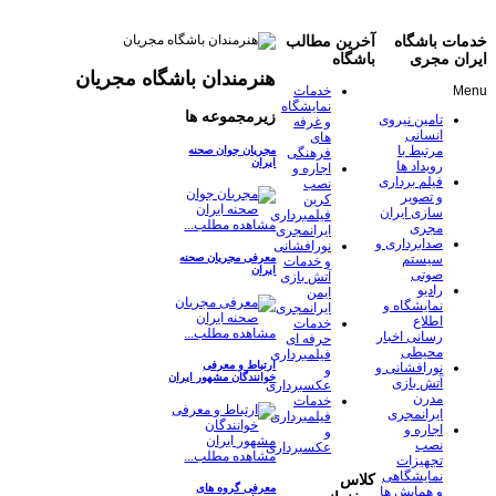
خدمات باشگاه
آخرین مطالب
ایران مجری
باشگاه
هنرمندان باشگاه مجریان
Menu
خدمات
نمایشگاه
زیرمجموعه ها
تامین نیروی
و غرفه
انسانی
های
مرتبط با
مجریان جوان صحنه
فرهنگی
ایران
رویداد ها
اجاره و
فیلم برداری
نصب
و تصویر
کرین
سازی ایران
فیلمبرداری
مشاهده مطلب...
مجری
ایرانمجری
صدابرداری و
نورافشانی
معرفی مجریان صحنه
سیستم
و خدمات
ایران
صوتی
آتش بازی
رادیو
ایمن
نمایشگاه و
ایرانمجری
اطلاع
خدمات
مشاهده مطلب...
رسانی اخبار
حرفه ای
محیطی
فیلمبرداری
ارتباط و معرفی
نورافشانی و
و
خوانندگان مشهور ایران
آتش بازی
عکسبرداری
مدرن
خدمات
ایرانمجری
فیلمبرداری
اجاره و
و
نصب
عکسبرداری
مشاهده مطلب...
تجهیزات
نمایشگاهی
کلاس
معرفی گروه های
و همایش ها