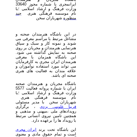
ایرانمجری با شماره مجوز 33640
وزارت فرهنگ و ارشاد اسلامی ؛با
نام موسسه فرهنگی هنری
چند
منظوره
شهریاران سخن
در این باشگاه هنرمندان صحنه و
مشاغل مرتبط با مراسم معرفی می
شوند و نمونه کار و سبک و سیاق
هنرنمایی هنرمندان و مجریان بر روی
صحنه به نمایش گذاشته می شود.
این باشگاه همزمان با معرفی
هنرمندان ایران مجری به کارفرمایان
می تواند مورد استفاده نوآموزان و
علاقه مندان به فعالیت های هنری
صحنه ای باشد.
باشگاه مجریان و هنرمندان صحنه
ایران با شماره پروانه فعالیت 5577
وزارت فرهنگ و ارشاد اسلامی ؛با
نام موسسه فرهنگی هنری
شهریاران سخن با مدیر مسئولی
فریبا علومی یزدی
، برگزاری
رویدادهای ملی ،میهنی و مذهبی و
همچنین تامین نیروی انسانی مرتبط
با رویداد ها را برعهده دارد.
این باشگاه تحت برند
ایران مجری
است و تمام حقوق مادی و معنوی