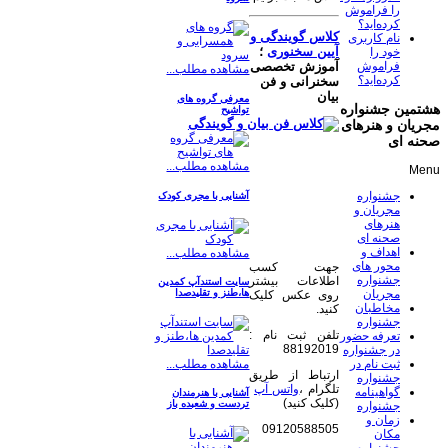
را فراموش
کرده‌اید؟
کلاس گویندگی و
نام کاربری
آیین سخنوری
؛
خود را
فراموش
آموزش تخصصی
مشاهده مطلب...
کرده‌اید؟
سخنرانی و فن
بیان
معرفی گروه های
هشتمین جشنواره
تواشیح
مجریان و هنرهای
صحنه ای
مشاهده مطلب...
Menu
جشنواره
آشنایی با مجری کودک
مجریان و
هنرهای
صحنه ای
اهداف و
مشاهده مطلب...
محور های
جهت کسب
جشنواره
اطلاعات بیشتر
سایت استندآپ کمدین
مجریان
ها،طنز و تقلیدصدا
روی عکس کلیک
مخاطبان
کنید.
جشنواره
تلفن ثبت نام :
تعرفه حضور
88192019
در جشنواره
مشاهده مطلب...
ثبت نام در
ارتباط از طریق
جشنواره
تلگرام ،
واتس آپ
گواهینامه
آشنایی با هنرمندان
(کلیک کنید)
تردست و شعبده باز
جشنواره
زمان و
09120588505
مکان