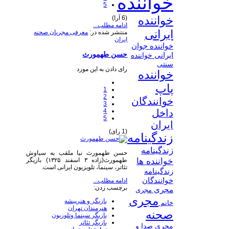
خواننده
5
خواننده
(6 آرا)
ادامه مطلب...
ایرانی
منتشر شده در:
معرفی مجریان صحنه
ایران
خواننده جوان
حسن طهمورث
ایرانی
خواننده
سنتی
رای دادن به این مورد
خواننده
پاپ
1
2
خوانندگان
3
4
داخل
5
ایران
(1 رای)
زندگینامه
زندگینامه
حسن طهمورث نیا ملقب به سیاوش
طهمورث(زاده ۳ اسفند ۱۳۲۵) بازیگر
خواننده ها
تئاتر، سینما، تلویزیون ایرانی است.
زندگینامه
خوانندگان
ادامه مطلب...
برچسب زدن:
مجری
مجری
مجری
بازیگر و هنرپیشه
خانم
هنرمندان تهران
صحنه
بازیگر سینما وتلوزیون
بازیگر تئاتر
مجری صدا و