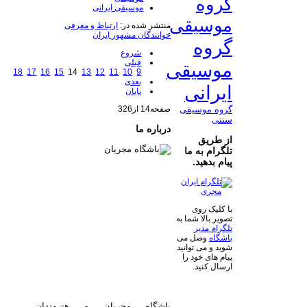
گروه
موسیقی ایرانی
موسیقی
منتشر شده در:
ارتباط و معرفی
خوانندگان مشهور ایران
گروه
شروع
قبلی
موسیقی
18
17
16
15
14
13
12
11
10
9
بعدی
ایرانی
پایان
صفحه14 از326
گروه موسیقی
سنتی
درباره ما
از طریق
تلگرام به ما
پیام بدهید.
با کلیک روی
تصویر بالا شما به
تلگرام مدیر
باشگاه
وصل می
شوید و می توانید
پیام های خود را
ارسال کنید.
باشگاه مجریان و هنرمندان