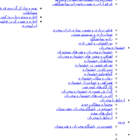
غرفه آرایی و نصب تجهیزات نمایشگاهی
تهیه و تدارک گردونه قر
مسابقات
اجاره ویدئو دیتا پروژکتور
اجاره و نصب کرین فیلمب
ایرانمجری
فیلم برداری و تصویر سازی ایران مجری
صدابرداری و سیستم صوتی
رادیو نمایشگاه
نورافشانی و آتش بازی
جشنواره مجریان
جشنواره مجریان و هنرهای صحنه ای
اهداف و محور های جشنواره مجریان
مخاطبان جشنواره
تعرفه حضور در جشنواره
ثبت نام در جشنواره
گواهینامه جشنواره
زمان و مکان جشنواره
همراهی و حمایت از جشنواره
کارگاه های آموزشی
گزارش تصویری جشنواره مجریان
آخرین خبرهای جشنواره مجریان
ارتباط با مجریان
محتوا و مطالب جدید
جستجو در باشگاه مجریان وهنرمندان
لینک های مفید
ارتباط با مجریان
ورود
عضویت در باشگاه مجریان و هنرمندان