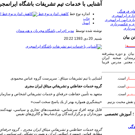
آشنایی با خدمات تیم تشریفات باشگاه ایرانمج
های فرهنگی
اندازه نوع خط
کاهش اندازه نوع خط
ا
داری ایرانمجری
چاپ
ازی ایمن ایرانمجری
ایمیل
ری و عکسبرداری
برداری
نوشته شده توسط
مدیر اجرایی باشگاه مجریان و هنرمندان
ن بیان
شنبه, 20 دی 1393 20:22
ـــــه:
بیان و دوره پیشرفته
مندان صحنه ایران
معتبر. مدرس فریبا
آشنایی با تیم تشریفات میثاق : سرپرست گروه عباس محمودی
ــــاز
است.
گروه خدمات حفاظتي و تشريفاتي ميثاق ایران مجری
ــــن
است.
متعهد به تأمين حفاظت حرفه‌اي و خدمات تشريفاتي اشخاص و سازمان‌
ـنــر
است.
«پيشگيري همواره بهتر از يك پاسخ سخت است»
 و نقش محبت بزنیم.
قابل توجه افراد سرشناس، شخصيت‌هاي تجاري و سياسي، تهيه‌كنندگا
موزه‌داران و برگزاركنندگان ورك‌شاپ‌ها و گالري‌هاي نفيس
 آموزش تخصصی
گروه خدمات حفاظتي و تشريفاتي ميثاق ایران مجری ، گروه حرفه‌ا
مطابق قوانين جمهوري اسلامي ايران و بصورت تشكلي غيرسياسي، غي