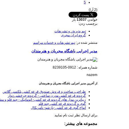
5
(2 آرا)
خواندن
13037
بار
برچسب زدن:
تیم پذیرش و تشریفات
گروه ایران مجری
منتشر شده در:
تیم تشریفات و خدمات مراسم
مدیر اجرایی باشگاه مجریان و هنرمندان
شماره همراه : 0912-8239105
nazem
از آخرین مدیر اجرایی باشگاه مجریان و هنرمندان
طراحی، ساخت و فروش صندوق قرعه کشی پلکسی گلاس
گردونه قرعه کشی مدرن ساعتی - گردونه چرخشی دوار
زیباترین مدل های گردونه قرعه کشی- اتوماتیک - چند قلو و م
گوی و گردونه قرعه کشی چند قلو
انواع گوی قرعه کشی -بازشو- نامریکال
برای ارسال نظر ثبت نام نمایید
مجموعه های بیشتر: