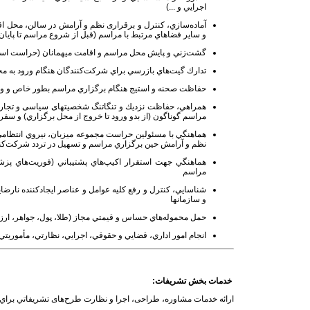
اجرايي و ...)
آماده‌سازي، كنترل و برقراری نظم و آرامش در سالن، محل اق
و ساير فضاهاي مرتبط با مراسم (قبل از شروع مراسم تا پايان
گشت‌زني و پايش محل مراسم و اقامت ميهمانان (حراست اس
تدارك گيت‌هاي بازرسي براي شركت‌كنندگان هنگام ورود به مح
حفاظت صحنه و استيج هنگام برگزاري مراسم بطور خاص و وي
همراهي، حفاظت نزديك و تنگاتنگ شخصیتهای سیاسی و تجاری،
مراسم گوناگون (از بدو ورود تا خروج از محل برگزاري) و سفر
هماهنگي با مسئولين حراست مجموعه‌ ميزبان، نيروي انتظام
نظم و آرامش حين برگزاري مراسم و تسهيل در تردد شركت‌كن
هماهنگي جهت استقرار اكيپ‌هاي پشتيباني (فوريت‌هاي پز
مراسم
شناسايي، كنترل و رفع كليه عوامل و عناصر ايجادكننده نارض
و سازمانها
حمل محموله‌هاي حساس و قيمتي مجاز (طلا، پول، جواهر، ارز، 
انجام امور اداري، قضايي و حقوقي، اجرايي، نظارتي، مأموري
خدمات بخش تشريفات:
ارائه‌ خدمات مشاوره، طراحی، اجرا و نظارت طرح‌های تشريفاتي بر