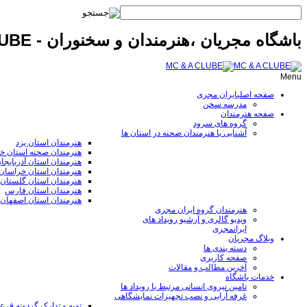
باشگاه مجریان ،هنرمندان و سخنوران - MC & A CLUBE
Menu
صفحه اصلی
ایران مجری
مدرسه سخن
صفحه هنرمندان
گروه های سرود
آشنایی با هنرمندان صحنه در استان ها
هنرمندان استان یزد
هنرمندان صحنه استان خ
هنرمندان استان آذربایجا
هنرمندان استان خراسا
هنرمندان استان گلستان
هنرمندان استان فارس
هنرمندان استان اصفهان
هنرمندان گروه ایران مجری
ویدیو گالری و آرشیو رویداد های
ایرانمجری
وبلاگ مجریان
دسته بندی ها
صفحه کاربری
آخرین مطالب و مقالات
خدمات باشگاه
تامین نیروی انسانی مرتبط با رویداد ها
غرفه آرایی و نصب تجهیزات نمایشگاهی
تهیه و تدارک گردونه قر