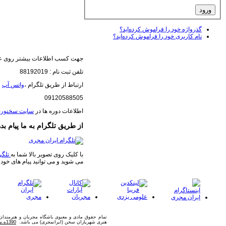
گذرواژه خود را فراموش کرده‌اید؟
نام کاربری خود را فراموش کرده‌اید؟
جهت کسب اطلاعات بیشتر روی عک
تلفن ثبت نام : 88192019
ارتباط از طریق تلگرام ،
واتس آپ
(
09120588505
اطلاعات دوره ها در
سایت سخنور
از طریق تلگرام به ما پیام بده
با کلیک روی تصویر بالا شما به
تلگر
می شوید و می توانید پیام های خود 
تمام حقوق مادی و معنوی باشگاه مجریان و هنرمندا
هنری شهریاران سخن (ایرانمجری) می باشد.
1390ه.ش