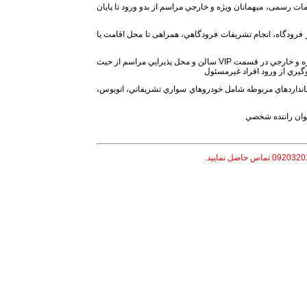
مات رسمی، میهمانان ویژه و خارجي مراسم از بدو ورود تا پايان
ز فرودگاه، انجام تشريفات فرودگاهي، همراهی تا محل اقامت یا
جداسازي و كنترل محل استقرار مقامات رسمي، ميهمانان ويژه و خارجي در قسمت VIP سالن و محل پذيرايي مراسم از حيث
گيري از ورود افراد غيرمسئول
ستانداردهاي مربوطه شامل خودروهاي سواري تشريفاتي، اتوبوس،
نوان راننده شخصي