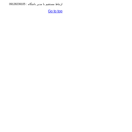
ارتباط مستقیم با مدیر باشگاه : 09128239105
Go to top