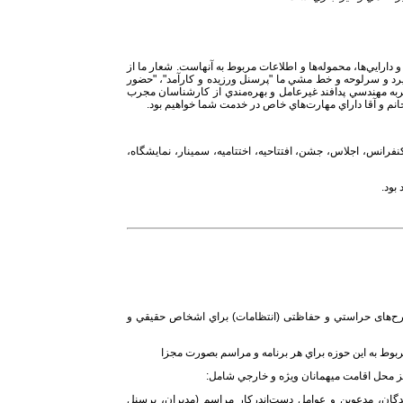
ارايي‌ها، محموله‌ها و اطلاعات مربوط به آنهاست. شعار ما از
 و سرلوحه و خط مشي ما "پرسنل ورزيده و كارآمد"، "حضور
تجربه مهندسي پدافند غيرعامل و بهره‌مندي از كارشناسان مجرب
م و آقا داراي مهارت‌هاي خاص در خدمت شما خواهيم بود.
نفرانس‌، اجلاس‌، جشن‌، افتتاحيه،‌ اختتاميه، سمینار، نمایشگاه‌،
رح‌های حراستي و حفاظتی (انتظامات) براي اشخاص حقيقي و
وط به اين حوزه براي هر برنامه و مراسم بصورت مجزا
ز محل اقامت ميهمانان ويژه و خارجي شامل:
دگان، مدعوين و عوامل دست‌اندركار مراسم (مديران، پرسنل