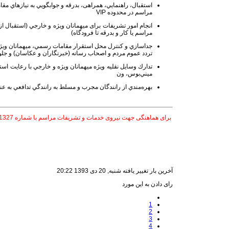
استقبال، راهنمايي، همراهی، بدرقه و جوابگويي به نيازهاي مقا
مراسم در محدوده VIP
انجام امور تشریفات برای ميهمانان ويژه و خارجي (استقبال ا
مراسم یا کار و بدرقه تا فرودگاه)
تردد عموم مردم و اصحاب رسانه (خبرنگاران و عكاسان) و جلو
تدارك وسايل نقليه ويژه ميهمانان ويژه و خارجي با رعايت ا
ميني‌بوس، ون
بهره‌مندي از رانندگان مجرب و مسلط به رانندگي تدافعي به ع
برای هماهنگی جهت نیروی خدمات و تشریفات مراسم با شماره 09203201327 تماس حاصل نمایید.
آخرین بار تغییر یافته شنبه, 20 دی 1393 20:22
رای دادن به این مورد
1
2
3
4