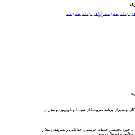
ری
فزایش اندازه نوع خط
ها
ن و مديران برنامه هنرپيشگان سينما و تلويزيون و مجريان،
ي با حوزه تخصصي خدمات حراستي، حفاظتي و تشريفاتي مجاز
رنظامي و غيرتجاري است.