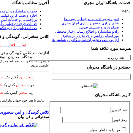
خدمات باشگاه ایران مجری
آخرین مطالب باشگاه
Menu
خدمات نمایشگاه و غرفه 
اجاره و نصب کرین فیلمبر
تامین نیروی انسانی مرتبط با رویداد ها
نورافشانی و خدمات آتش ب
فیلم برداری و تصویر سازی ایران مجری
خدمات حرفه ای فیلمبردا
صدابرداری و سیستم صوتی
خدمات فیلمبرداری و عکس
رادیو نمایشگاه و اطلاع رسانی اخبار محیطی
نورافشانی و آتش بازی مدرن ایرانمجری
کلاس سخنرانی، گویندگی و ف
اجاره و نصب تجهیزات نمایشگاهی و همایش ها
اطــــــلاعــــــــیـ
هنرمند مورد علاقه شما
آغازثبت نام کلاس گویندگی و فن 
سخنرانی باشگاه مجریان وهنر
درمدرسه سخن به همراه مدرک 
علومی یزدی
جستجو در باشگاه مجریان
سخـــــن
گفتن یکـــ
نیـ
خوب
سخــن
گفتن یکـ
فـ
زیبا
سخـن
گفتن یکــ
هــ
کاربر باشگاه مجریان
بیاییم با هنر خود جهان بیاراییم
نام کاربری
کلاس گویندگی و آیین سخنوری
؛
سخنرانی و فن بیان
رمز عبور
من را به خاطر بسپار