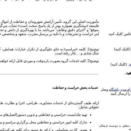
مأموريت اصلي اين گروه، تأمين آرامش شهروندان و حفاظت از اموال و د
فلسفه «پيشگيري همواره بهتر از يك پاسخ سخت است» نشأت مي‌گيرد
بموقع" و "اجراي دقيق وظايف" مي‌باشد. ما با بهره‌گيري از دانش و 
امر حراست و تشريفات و با تكيه بر پرسنل مجرب، متعهد و متخصص خان
س کلیک کنید.
توضيح1: كلمه «مراسم» به جاي جلوگيري از تكرار عبارات: همایش، ك
کلیک کنید)
جنگ‌ شادی و ... بكار رفته است.
توضيح2: كليه خدمات گروه بصورت پاره‌وقت و موردي قابل ارائه خواهند بود.
ی
(کلیک کنید)
ید.
خدمات بخش حراست و حفاظت
ام مدیر باشگاه
وصل
را ارسال کنید.
ارائه‌ طيف گسترده‌اي از خدمات مشاوره، طراحی، اجرا و نظارت ط
حقوقي شامل:
تهيه چك‌ليست حراستي و حفاظتي و تدوين دستورالعمل‌هاي مرب
تدارك كليه امور حراستي و حفاظتي محل برگزاري مراسم و ني
ن متعلق به موسسه فرهنگی
صدور كارت شناسايي و ارائه بج سينه براي كليه شركت‌كنن