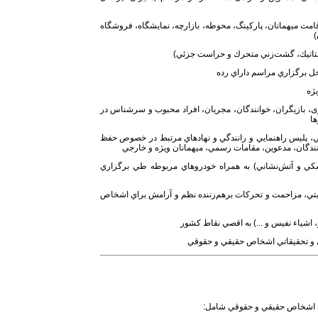
امت ميهمانان، پارکینگ، محوطه، بازارچه، نمایشگاه، فروشگاه
)
تاتيك، گشت‌زني متحرك و حراست جزئي)
ل برگزاري مراسم داراي رده
ژه
 بازيگران، خوانندگان، مجريان، افراد محبوب و سرشناس در
ها
ي، پليس راهنمايي و رانندگي و نهادهاي مرتبط در خصوص حفظ
ندگان، مدعوين، مقامات رسمي، ميهمانان ويژه و خارجي
شكي و آتش‌نشاني) به همراه خودروهاي مربوطه طي برگزاري
ايتي، مزاحمت و تحركات برهم‌زننده نظم و آرامش براي اشخاص
اشياء نفيس و ...) به اقصي نقاط كشور
تي و تحقيقاتي اشخاص حقيقي و حقوقي
اي اشخاص حقيقي و حقوقي شامل: