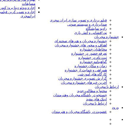
مسابقات
اجاره ویدئو دیتا پروژکتور
اجاره و نصب کرین فیلمب
ایرانمجری
فیلم برداری و تصویر سازی ایران مجری
صدابرداری و سیستم صوتی
رادیو نمایشگاه
نورافشانی و آتش بازی
جشنواره مجریان
جشنواره مجریان و هنرهای صحنه ای
اهداف و محور های جشنواره مجریان
مخاطبان جشنواره
تعرفه حضور در جشنواره
ثبت نام در جشنواره
گواهینامه جشنواره
زمان و مکان جشنواره
همراهی و حمایت از جشنواره
کارگاه های آموزشی
گزارش تصویری جشنواره مجریان
آخرین خبرهای جشنواره مجریان
ارتباط با مجریان
محتوا و مطالب جدید
جستجو در باشگاه مجریان وهنرمندان
لینک های مفید
ارتباط با مجریان
ورود
عضویت در باشگاه مجریان و هنرمندان