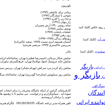
تلویزیون
زمانی برای عاشقی (۱۳۹۲)
شوخی با ستارگان (۱۳۹۲)
و خدا زن را آفرید (۱۳۹۲)
راز پنهان (۱۳۹۱)
سایه روشن ۱۳۹۰ آرش معیریان
روی عکس کلیک کنید.
یوسف پیامبر (۱۳۸۷)
عملیات پایتخت (۱۳۸۷)
روز رفتن (۱۳۸۵)
روزهای زندگی (۱۳۷۸–۱۳۷۷)
تس آپ
(کلیک کنید)
آسمان همیشه ابری نیست (۱۳۸۹، سعید عالم‌زاده)
سرزمین خاکستری (۱۳۷۹، مرتضی هرندی)
تئاتر
سخنوری
(کلیک کنید)
نمایش شکار مرغابی (حمیدرضا قطبی) تهران، تماشاخانه ایرانشهر - سالن
نمایش خانه عروسک (جواد مولانیا) تهران، فرهنگسرای نیاوران، سالن خلی
بازیگر
ن ایرانی
نمایش رام کردن مرد سرکش (بهرام تشکر) تهران، پردیس سینمایی کوروش
بازیگر و
ن
نمایش روز سیاووش (شکرخدا گودرزی) تهران، تماشاخانه سنگلج؛ اردیبهش
یوگرافی
کارفرمایان گرامی از اینکه باشگاه مجریان را برای انتخاب اص
نندگان
نموده اید ، سپاسگزاریم و درخواست می نماییم تا با رهنمود ها و 
خوبی را برایتان آرزومندیم.
واننده ایرانی