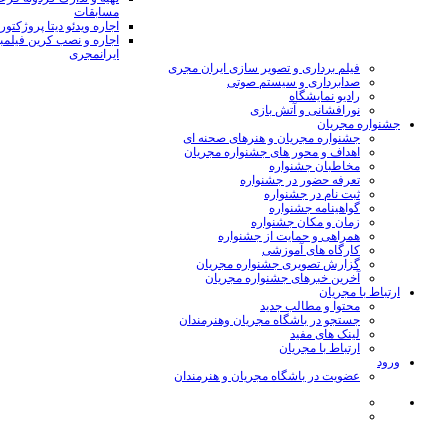
مسابقات
اجاره ویدئو دیتا پروژکتور
اجاره و نصب کرین فیلمب
ایرانمجری
فیلم برداری و تصویر سازی ایران مجری
صدابرداری و سیستم صوتی
رادیو نمایشگاه
نورافشانی و آتش بازی
جشنواره مجریان
جشنواره مجریان و هنرهای صحنه ای
اهداف و محور های جشنواره مجریان
مخاطبان جشنواره
تعرفه حضور در جشنواره
ثبت نام در جشنواره
گواهینامه جشنواره
زمان و مکان جشنواره
همراهی و حمایت از جشنواره
کارگاه های آموزشی
گزارش تصویری جشنواره مجریان
آخرین خبرهای جشنواره مجریان
ارتباط با مجریان
محتوا و مطالب جدید
جستجو در باشگاه مجریان وهنرمندان
لینک های مفید
ارتباط با مجریان
ورود
عضویت در باشگاه مجریان و هنرمندان