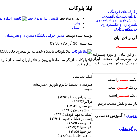
لیلا بلوکات
 غرفه های فرهنگی
فیلمبرداری ایرانمجری
اندازه نوع خط
کاهش اندازه نوع خط
 آتش بازی ایمن ایرانمجری
چاپ
لمبرداری و عکسبرداری
ایمیل
 و عکسبرداری
نوشته شده توسط
مدیر اجرایی باشگاه مجریان و هنرمندان
ی و فن بیان
سه شنبه, 30 آذر 775 09:38
ــــــیــــــه:
لیلا بلوکات
باشگاه خدمات ایرانمجری 09120588505
 و فن بیان و دوره پیشرفته
ن وهنرمندان صحنه ایران
لیلا بلوکات بازیگر سینما، تلویزیون و تئاتر ایران است. از کار
مدرک معتبر. مدرس فریبا
اشاره کرد.
فیلم شناسی
کـــ
نیـــــاز
است.
هنرمندان سینما،تئاترم تلوزیون-هنرپیشه
ن یکـ
فـــــن
است.
سینما
یکــ
هـــنــر
است.
آس و پاس (فیلم ۱۳۹۴)
دراکولا(۱۳۹۴)
بیاراییم و نقش محبت بزنیم.
پنج ستاره (۱۳۹۲)
آینه شمعدون (۱۳۹۱)
عملیات مهد کودک (۱۳۹۱)
خنوری
؛ آموزش تخصصی
جیب بر خیابان جنوبی (۱۳۹۰)
آقا یوسف (۱۳۸۹)
اخراجیها ۲ (۱۳۸۷)
اخراجیها (۱۳۸۵)
ابراهیم خلیل‌الله (۱۳۸۴)