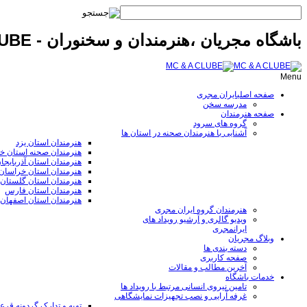
باشگاه مجریان ،هنرمندان و سخنوران - MC & A CLUBE
Menu
صفحه اصلی
ایران مجری
مدرسه سخن
صفحه هنرمندان
گروه های سرود
آشنایی با هنرمندان صحنه در استان ها
هنرمندان استان یزد
هنرمندان صحنه استان خ
هنرمندان استان آذربایجا
هنرمندان استان خراسا
هنرمندان استان گلستان
هنرمندان استان فارس
هنرمندان استان اصفهان
هنرمندان گروه ایران مجری
ویدیو گالری و آرشیو رویداد های
ایرانمجری
وبلاگ مجریان
دسته بندی ها
صفحه کاربری
آخرین مطالب و مقالات
خدمات باشگاه
تامین نیروی انسانی مرتبط با رویداد ها
غرفه آرایی و نصب تجهیزات نمایشگاهی
تهیه و تدارک گردونه قر