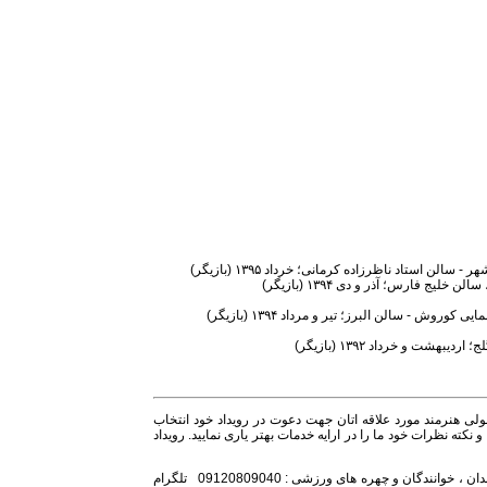
 استاد ناظرزاده کرمانی؛ خرداد ۱۳۹۵ (بازیگر)
ج فارس؛ آذر و دی ۱۳۹۴ (بازیگر)
 - سالن البرز؛ تیر و مرداد ۱۳۹۴ (بازیگر)
ت و خرداد ۱۳۹۲ (بازیگر)
ولی هنرمند مورد علاقه اتان جهت دعوت در رویداد خود انتخاب
نکته نظرات خود ما را در ارایه خدمات بهتر یاری نمایید. رویداد
تلفن همراه مدیر برنامه باشگاه :09128239105 تلگرام هنرمندان ، خوانندگان و چهره های ورزشی : 09120809040 تلگرام