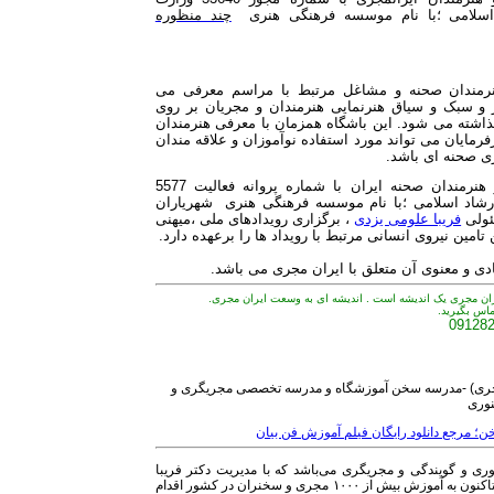
اسلامی ؛با نام موسسه فرهنگی هنری
چند منظوره
نرمندان صحنه و مشاغل مرتبط با مراسم معرفی می
 و سبک و سیاق هنرنمایی هنرمندان و مجریان بر روی
اشته می شود. این باشگاه همزمان با معرفی هنرمندان
فرمایان می تواند مورد استفاده نوآموزان و علاقه مندان
ری صحنه ای باشد.
باشگاه مجریان و هنرمندان صحنه ایران با شماره پروانه فعالیت 5577
رشاد اسلامی ؛با نام موسسه فرهنگی هنری شهریاران
ئولی
فریبا علومی یزدی
، برگزاری رویدادهای ملی ،میهنی
تامین نیروی انسانی مرتبط با رویداد ها را برعهده دارد.
 و معنوی آن متعلق با ایران مجری می باشد.
ران مجری یک اندیشه است . اندیشه ای به وسعت ایران مجری.
تماس بگیرید.
09128
مجری) -مدرسه سخن آموزشگاه و مدرسه تخصصی مجریگری و
وری
 مرجع دانلود رایگان فیلم آموزش فن بیان
ی و گویندگی و مجریگری می‌باشد که با مدیریت دکتر فریبا
علومی یزدی و مجوز رسمی از وزارت فرهنگ و ارشاد اسلامی تاکنون به آموزش بیش از ۱۰۰۰ مجری و سخنران در کشور اقدام