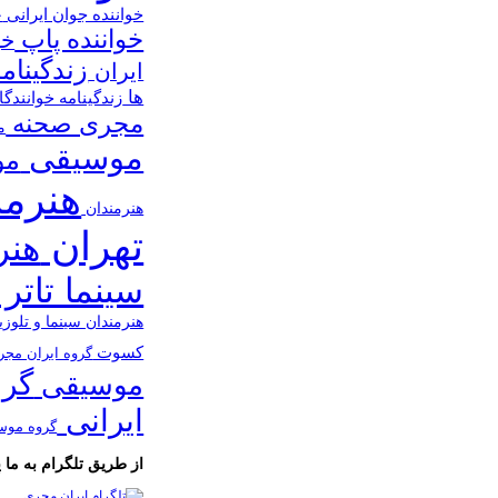
خواننده جوان ایرانی
خ
خواننده پاپ
خو
زندگینام
ایران
ها
زندگینامه خوانندگ
مجری صحنه
م
موسیقی
مو
هنرمن
هنرمندان
تهران
هنر
سینما تاتر 
هنرمندان سینما و تلوز
کسوت
گروه ایران مج
گرو
موسیقی
ایرانی
گروه موس
از طریق تلگرام به ما پی