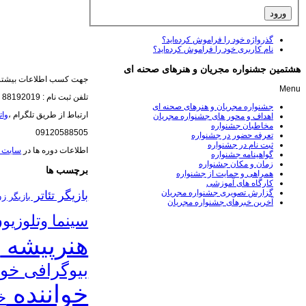
گذرواژه خود را فراموش کرده‌اید؟
نام کاربری خود را فراموش کرده‌اید؟
هشتمین جشنواره مجریان و هنرهای صحنه ای
جهت کسب اطلاعات بیشتر 
Menu
تلفن ثبت نام : 88192019
جشنواره مجریان و هنرهای صحنه ای
ارتباط از طریق تلگرام ،
وا
اهداف و محور های جشنواره مجریان
مخاطبان جشنواره
09120588505
تعرفه حضور در جشنواره
ثبت نام در جشنواره
اطلاعات دوره ها در
سایت 
گواهینامه جشنواره
زمان و مکان جشنواره
برچسب ها
همراهی و حمایت از جشنواره
کارگاه های آموزشی
گزارش تصویری جشنواره مجریان
بازیگر تئاتر
بازیگر ز
آخرین خبرهای جشنواره مجریان
سینما وتلوزیو
هنرپیشه
ب
بیوگرافی خوا
خواننده
خ