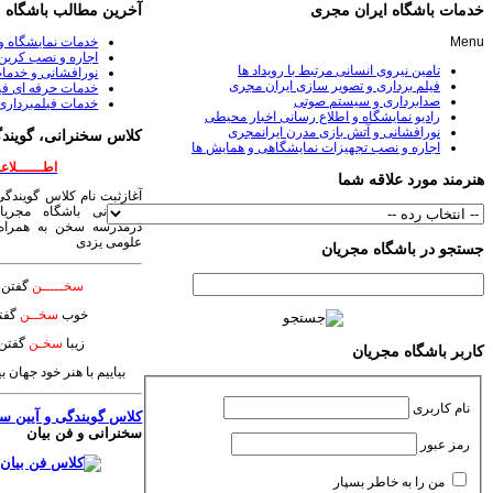
خدمات باشگاه ایران مجری
آخرین مطالب باشگاه
Menu
خدمات نمایشگاه و
اجاره و نصب کرین 
تامین نیروی انسانی مرتبط با رویداد ها
نورافشانی و خدمات
فیلم برداری و تصویر سازی ایران مجری
خدمات حرفه ای فی
صدابرداری و سیستم صوتی
خدمات فیلمبرداری
رادیو نمایشگاه و اطلاع رسانی اخبار محیطی
نورافشانی و آتش بازی مدرن ایرانمجری
کلاس سخنرانی، گویندگ
اجاره و نصب تجهیزات نمایشگاهی و همایش ها
اطــــــلاعــ
هنرمند مورد علاقه شما
آغازثبت نام کلاس گویندگی
سخنرانی باشگاه مجریا
درمدرسه سخن به همراه 
علومی یزدی
جستجو در باشگاه مجریان
سخـــــن
گفتن ی
خوب
سخــن
گفت
زیبا
سخـن
گفتن 
کاربر باشگاه مجریان
بیاییم با هنر خود جهان 
نام کاربری
کلاس گویندگی و آیین س
سخنرانی و فن بیان
رمز عبور
من را به خاطر بسپار