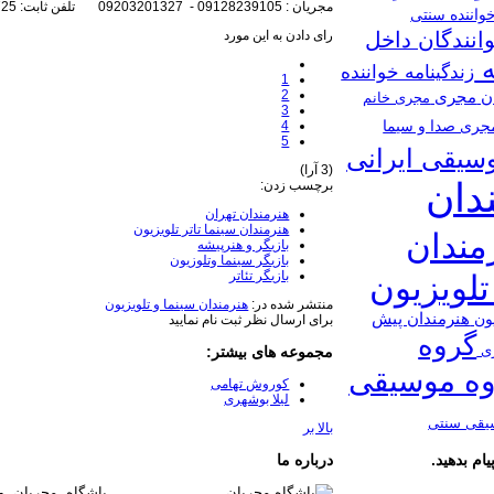
مجریان : 09128239105 - 09203201327 تلفن ثابت: 02188679725
واننده سنتی
رای دادن به این مورد
انندگان داخل
ه
زندگینامه خواننده
1
2
ان
مجری
مجری خانم
3
4
جری صدا و سیما
5
سیقی ایرانی
(3 آرا)
دان
برچسب زدن:
هنرمندان تهران
هنرمندان سینما تاتر تلویزیون
مندان
بازیگر و هنرپیشه
بازیگر سینما وتلوزیون
بازیگر تئاتر
تلویزیون
منتشر شده در:
هنرمندان سینما و تلویزیون
هنرمندان پیش
یون
برای ارسال نظر ثبت نام نمایید
گروه
مجموعه های بیشتر:
ری
ه موسیقی
کوروش تهامی
لیلا بوشهری
یقی سنتی
بالا بر
درباره ما
ام بدهید.