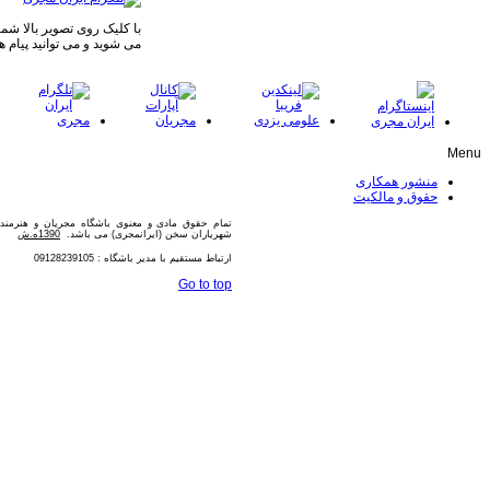
با کلیک روی تصویر بالا شما 
می شوید و می توانید پیام ه
Menu
منشور همکاری
حقوق و مالکیت
تمام حقوق مادی و معنوی باشگاه مجریان و هنرمن
شهریاران سخن (ایرانمجری) می باشد.
1390ه.ش
ارتباط مستقیم با مدیر باشگاه : 09128239105
Go to top