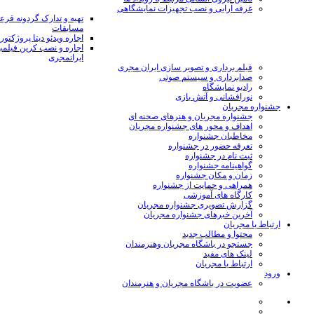
غرفه آرایی و نصب تجهیزات نمایشگاهی
تهیه و تدارک گردونه قر
مسابقات
اجاره ویدئو دیتا پروژکتور
اجاره و نصب کرین فیلمب
ایرانمجری
فیلم برداری و تصویر سازی ایران مجری
صدابرداری و سیستم صوتی
رادیو نمایشگاه
نورافشانی و آتش بازی
جشنواره مجریان
جشنواره مجریان و هنرهای صحنه ای
اهداف و محور های جشنواره مجریان
مخاطبان جشنواره
تعرفه حضور در جشنواره
ثبت نام در جشنواره
گواهینامه جشنواره
زمان و مکان جشنواره
همراهی و حمایت از جشنواره
کارگاه های آموزشی
گزارش تصویری جشنواره مجریان
آخرین خبرهای جشنواره مجریان
ارتباط با مجریان
محتوا و مطالب جدید
جستجو در باشگاه مجریان وهنرمندان
لینک های مفید
ارتباط با مجریان
ورود
عضویت در باشگاه مجریان و هنرمندان