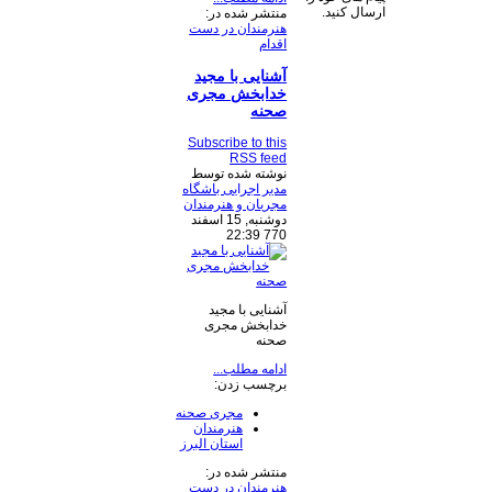
ارسال کنید.
منتشر شده در:
هنرمندان در دست
اقدام
آشنایی با مجید
خدابخش مجری
صحنه
Subscribe to this
RSS feed
نوشته شده توسط
مدیر اجرایی باشگاه
مجریان و هنرمندان
دوشنبه, 15 اسفند
770 22:39
آشنایی با مجید
خدابخش مجری
صحنه
ادامه مطلب...
برچسب زدن:
مجری صحنه
هنرمندان
استان البرز
منتشر شده در:
هنرمندان در دست