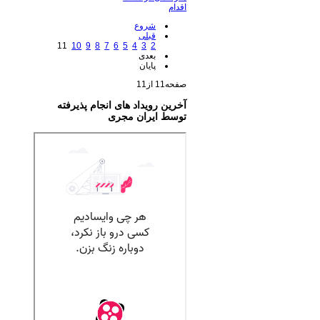
اقدام
شروع
قبلی
11
10
9
8
7
6
5
4
3
2
بعدی
پایان
صفحه11 از11
آخرین رویداد های انجام پذیرفته
توسط ایران مجری