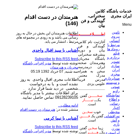
خدمات باشگاه
کلاس
ایران مجری
سخنرانی،
هنرمندان در دست اقدام
گویندگی و فن
(146)
Menu
بیان
تامین
اطلاعات هنرمندان این بخش در حال به روز
اطــــــلاعــــــــیــــــه:
نیروی
رسانی می باشد و به زودی در مجموعه های
انسانی
مرتبط ، انتشار می یابد.
آغازثبت نام کلاس
مرتبط با
گویندگی و فن
رویداد ها
آشنایی با سید اقبال واحدی
بیان و دوره
فیلم
پیشرفته سخنرانی
برداری و
باشگاه مجریان
Subscribe to this RSS feed
تصویر
وهنرمندان صحنه
نوشته شده توسط
مدیر اجرایی باشگاه
سازی
ایران درمدرسه
مجریان و هنرمندان
ایران
سخن به همراه
سه شنبه, 07 خرداد 1392 05:19
مجری
مدرک معتبر.
صدابرداری
اطلاعات مجری اقبال واحدی به روز
مدرس فریبا
و سیستم
نشده است و یا به درخواست
علومی یزدی
صوتی
شخصی
در دید شما قرار ندارد
.
رادیو
برای اطلاعات بیشتر با مدیر باشگاه
نمایشگاه
سخـــــن
گفتن
09128239105 تماس حاصل نمایید.
و اطلاع
یکـــ
نیـــــاز
رسانی
است.
ادامه مطلب...
اخبار
منتشر شده در:
هنرمندان در دست اقدام
محیطی
خوب
سخــن
نورافشانی
گفتن یکـ
فـــــن
آشنایی با نیما کرمی
و آتش
است.
بازی
Subscribe to this RSS feed
زیبا
سخـن
گفتن
مدرن
نوشته شده توسط
مدیر اجرایی باشگاه
یکــ
هـــنــر
است.
ایرانمجری