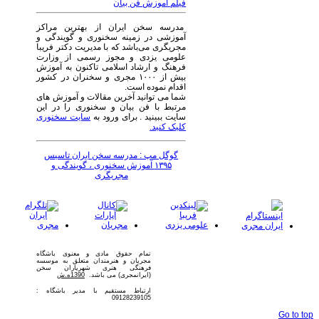
فیلم آموزش فن بیان
مدرسه سخن ایران از بهترین مراکز
آموزشی در زمینه سخنوری و گویندگی و
مجریگری می‌باشد که با مدیریت دکتر فریبا
علومی یزدی و مجوز رسمی از وزارت
فرهنگ و ارشاد اسلامی تاکنون به آموزش
بیش از ۱۰۰۰ مجری و سخنران در کشور
اقدام نموده است.
شما می توانید آخرین مقالات و آموزش های
مرتبط با فن بیان و سخنوری را در این
سایت ببینید . برای ورود به
سایت سخنوری
کلیک کنید.
گوگل مپ : مدرسه سخن ایران تاسیس
۱۳۹۵ آموزش سخنوری ، گویندگی و
مجریگری
تمام حقوق مادی و معنوی باشگاه
مجریان و هنرمندان متعلق به موسسه
فرهنگی هنری شهریاران سخن
(ایرانمجری) می باشد.
1390ه.ش
ارتباط مستقیم با مدیر باشگاه :
09128239105
Go to top