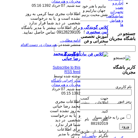
مجریان و هنرمندان
اجاره و
سه شنبه, 07 خرداد 1392 05:16
بیاییم با هنر خود
نصب
جهان بیاراییم و
تجهیزات
اطلاعات مجری نیما کرمی به روز
نقش محبت بزنیم.
نمایشگاهی
نشده است و یا به درخواست
و همایش
شخصی
در دید شما قرار ندارد
.
ها
کلاس گویندگی و
برای اطلاعات بیشتر با مدیر باشگاه
آیین سخنوری
؛
09128239105 تماس حاصل نمایید.
جستجو در
آموزش تخصصی
باشگاه مجریان
ادامه مطلب...
سخنرانی و فن
منتشر شده در:
هنرمندان در دست اقدام
بیان
آشنایی با محمد
رضا حیاتی
کاربر باشگاه
Subscribe to this
RSS feed
مجریان
نوشته شده توسط
مدیر اجرایی باشگاه
مجریان و هنرمندان
نام کاربری
سه شنبه, 07 خرداد
1392 05:15
جهت کسب
رمز عبور
اطلاعات مجری
اطلاعات بیشتر
محمد رضا حیاتی
روی عکس کلیک
به روز نشده است
کنید.
و یا به درخواست
من را به خاطر بسپار
تلفن ثبت نام :
شخصی
در دید
88192019
شما قرار ندارد
.
برای اطلاعات
ارتباط از طریق
بیشتر با مدیر
تلگرام ،
واتس آپ