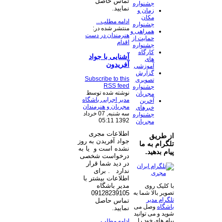
تماس حاصل
جشنواره
نمایید.
زمان و
مکان
ادامه مطلب...
جشنواره
منتشر شده در:
همراهی و
هنرمندان در دست
حمایت از
اقدام
جشنواره
کارگاه
آشنایی با جواد
های
آفریدون
آموزشی
گزارش
Subscribe to this
تصویری
RSS feed
جشنواره
نوشته شده توسط
مجریان
مدیر اجرایی باشگاه
آخرین
مجریان و هنرمندان
خبرهای
سه شنبه, 07 خرداد
جشنواره
1392 05:11
مجریان
اطلاعات مجری
از طریق
جواد آفریدن به روز
تلگرام به ما
نشده است و یا به
پیام بدهید.
درخواست شخصی
در دید شما قرار
ندارد
. برای
اطلاعات بیشتر با
مدیر باشگاه
با کلیک روی
تصویر بالا شما به
09128239105
تلگرام مدیر
تماس حاصل
باشگاه
وصل می
نمایید.
شوید و می توانید
پیام های خود را
ادامه مطلب...