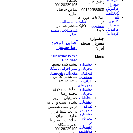
گذرواژه
باشگاه
(کلیک کنید)
خود را
09128239105
فراموش
تماس حاصل
09120588505
کرده‌اید؟
نمایید.
نام
اطلاعات دوره ها
کاربری
در
سایت
ادامه مطلب...
خود را
سخنوری
(کلیک
منتشر شده در:
فراموش
کنید)
هنرمندان در دست
کرده‌اید؟
اقدام
جشنواره
آشنایی با محمد
مجریان صحنه
رضا حسینیان
ایران
Subscribe to this
Menu
RSS feed
جشنواره
نوشته شده توسط
مجریان و
مدیر اجرایی باشگاه
هنرهای
مجریان و هنرمندان
صحنه ای
سه شنبه, 07 خرداد
اهداف و
1392 05:13
محور های
اطلاعات مجری
جشنواره
محمد رضا
مجریان
مخاطبان
حسینیان به روز
جشنواره
نشده است و یا به
تعرفه
درخواست شخصی
حضور در
در دید شما قرار
جشنواره
ندارد
. برای
ثبت نام
اطلاعات بیشتر با
در
مدیر باشگاه
جشنواره
09128239105
گواهینامه