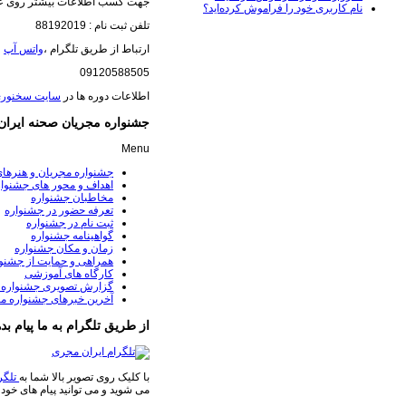
جهت کسب اطلاعات بیشتر روی عک
نام کاربری خود را فراموش کرده‌اید؟
تلفن ثبت نام : 88192019
ارتباط از طریق تلگرام ،
واتس آپ
(
09120588505
اطلاعات دوره ها در
سایت سخنور
جشنواره مجریان صحنه ایران
Menu
جشنواره مجریان و هنرها
اهداف و محور های جشنوار
مخاطبان جشنواره
تعرفه حضور در جشنواره
ثبت نام در جشنواره
گواهینامه جشنواره
زمان و مکان جشنواره
همراهی و حمایت از جشنوا
کارگاه های آموزشی
گزارش تصویری جشنواره 
آخرین خبرهای جشنواره م
از طریق تلگرام به ما پیام بده
با کلیک روی تصویر بالا شما به
تلگر
می شوید و می توانید پیام های خود 