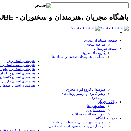
باشگاه مجریان ،هنرمندان و سخنوران - MC & A CLUBE
Menu
صفحه اصلی
ایران مجری
مدرسه سخن
صفحه هنرمندان
گروه های سرود
آشنایی با هنرمندان صحنه در استان ها
هنرمندان استان یزد
هنرمندان صحنه استان خ
هنرمندان استان آذربایجا
هنرمندان استان خراسا
هنرمندان استان گلستان
هنرمندان استان فارس
هنرمندان استان اصفهان
هنرمندان گروه ایران مجری
ویدیو گالری و آرشیو رویداد های
ایرانمجری
وبلاگ مجریان
دسته بندی ها
صفحه کاربری
آخرین مطالب و مقالات
خدمات باشگاه
تامین نیروی انسانی مرتبط با رویداد ها
غرفه آرایی و نصب تجهیزات نمایشگاهی
تهیه و تدارک گردونه قر