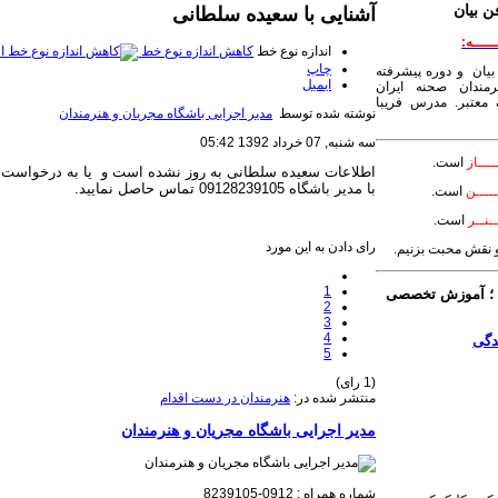
ن بیان
آشنایی با سعیده سلطانی
ـــــه:
اندازه نوع خط
کاهش اندازه نوع خط
ا
چاپ
بیان و دوره پیشرفته
ایمیل
مندان صحنه ایران
معتبر. مدرس فریبا
نوشته شده توسط
مدیر اجرایی باشگاه مجریان و هنرمندان
سه شنبه, 07 خرداد 1392 05:42
ــــاز
است.
اطلاعات سعیده سلطانی به روز نشده است و یا به درخوا
با مدیر باشگاه 09128239105 تماس حاصل نمایید.
ــــن
است.
ـنــر
است.
رای دادن به این مورد
 و نقش محبت بزنیم.
1
 آموزش تخصصی
2
3
4
5
(1 رای)
منتشر شده در:
هنرمندان در دست اقدام
مدیر اجرایی باشگاه مجریان و هنرمندان
شماره همراه : 0912-8239105