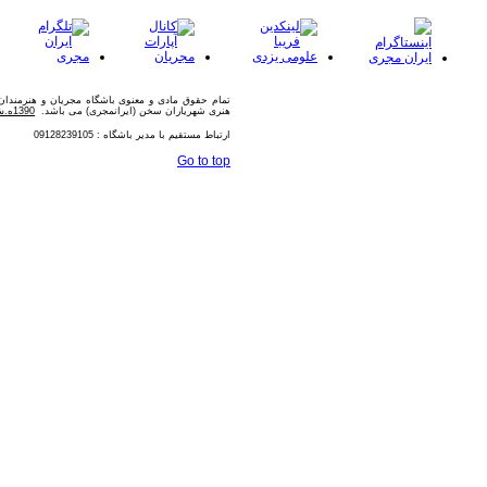
تمام حقوق مادی و معنوی باشگاه مجریان و هنرمندا
هنری شهریاران سخن (ایرانمجری) می باشد.
1390ه.ش
ارتباط مستقیم با مدیر باشگاه : 09128239105
Go to top