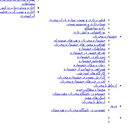
مسابقات
اجاره ویدئو دیتا پروژکتور
اجاره و نصب کرین فیلمب
ایرانمجری
فیلم برداری و تصویر سازی ایران مجری
صدابرداری و سیستم صوتی
رادیو نمایشگاه
نورافشانی و آتش بازی
جشنواره مجریان
جشنواره مجریان و هنرهای صحنه ای
اهداف و محور های جشنواره مجریان
مخاطبان جشنواره
تعرفه حضور در جشنواره
ثبت نام در جشنواره
گواهینامه جشنواره
زمان و مکان جشنواره
همراهی و حمایت از جشنواره
کارگاه های آموزشی
گزارش تصویری جشنواره مجریان
آخرین خبرهای جشنواره مجریان
ارتباط با مجریان
محتوا و مطالب جدید
جستجو در باشگاه مجریان وهنرمندان
لینک های مفید
ارتباط با مجریان
ورود
عضویت در باشگاه مجریان و هنرمندان