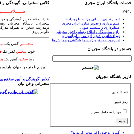
خدمات باشگاه ایران مجری
کلاس سخنرانی، گویندگی و ف
Menu
اطــــــلاعــــــــیـ
تامین نیروی انسانی مرتبط با رویداد ها
آغازثبت نام کلاس گویندگی و فن 
فیلم برداری و تصویر سازی ایران مجری
سخنرانی باشگاه مجریان وهنر
صدابرداری و سیستم صوتی
درمدرسه سخن به همراه مدرک 
رادیو نمایشگاه و اطلاع رسانی اخبار محیطی
علومی یزدی
نورافشانی و آتش بازی مدرن ایرانمجری
اجاره و نصب تجهیزات نمایشگاهی و همایش ها
سخـــــن
گفتن یکـــ
نیـ
جستجو در باشگاه مجریان
خوب
سخــن
گفتن یکـ
فـ
زیبا
سخـن
گفتن یکــ
هــ
بیاییم با هنر خود جهان بیاراییم
کاربر باشگاه مجریان
کلاس گویندگی و آیین سخنوری
؛
سخنرانی و فن بیان
نام کاربری
رمز عبور
من را به خاطر بسپار
گذرواژه خود را فراموش کرده‌اید؟