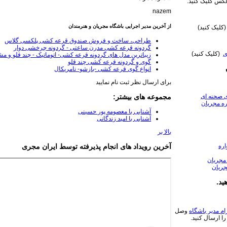
س کلیک کنید.
nazem
از آخرین مدیر اجرایی باشگاه مجریان و هنرمندان
کلیک کنید)
طراحی، ساخت و فروش صندوق قرعه کشی پلکسی گلاس
گردونه قرعه کشی مدرن ساعتی - گردونه چرخشی دوار
ی
(کلیک کنید)
زیباترین مدل های گردونه قرعه کشی- اتوماتیک - چند قلو و م
گوی و گردونه قرعه کشی چند قلو
انواع گوی قرعه کشی -بازشو- نامریکال
برای ارسال نظر ثبت نام نمایید
ی صحنه ای
مجموعه های بیشتر:
ه مجریان
آشنایی با معصومه پور حسینی
آشنایی با امید زندگانی
بالا بر
ره
آخرین رویداد های انجام پذیرفته توسط ایران مجری
مجریان
جریان
ید.
ام مدیر باشگاه
وصل
را ارسال کنید.