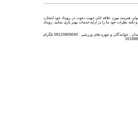
ولی هنرمند مورد علاقه اتان جهت دعوت در رویداد خود انتخاب
نکته نظرات خود ما را در ارایه خدمات بهتر یاری نمایید. رویداد
تلفن همراه مدیر اجرایی باشگاه :09128239105 تلگرام هنرمندان ، خوانندگان و چهره های ورزشی : 09120809040 تلگرام