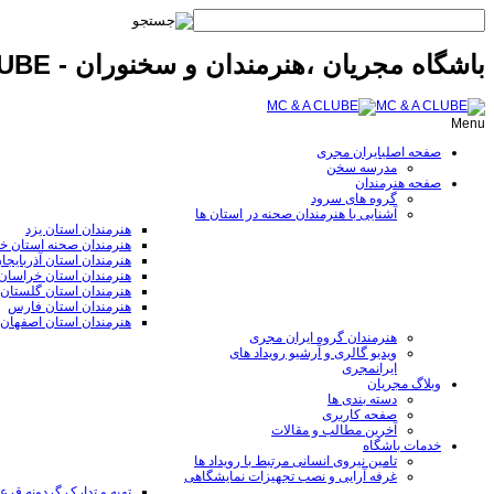
باشگاه مجریان ،هنرمندان و سخنوران - MC & A CLUBE
Menu
صفحه اصلی
ایران مجری
مدرسه سخن
صفحه هنرمندان
گروه های سرود
آشنایی با هنرمندان صحنه در استان ها
هنرمندان استان یزد
هنرمندان صحنه استان خ
هنرمندان استان آذربایجا
هنرمندان استان خراسا
هنرمندان استان گلستان
هنرمندان استان فارس
هنرمندان استان اصفهان
هنرمندان گروه ایران مجری
ویدیو گالری و آرشیو رویداد های
ایرانمجری
وبلاگ مجریان
دسته بندی ها
صفحه کاربری
آخرین مطالب و مقالات
خدمات باشگاه
تامین نیروی انسانی مرتبط با رویداد ها
غرفه آرایی و نصب تجهیزات نمایشگاهی
تهیه و تدارک گردونه قر