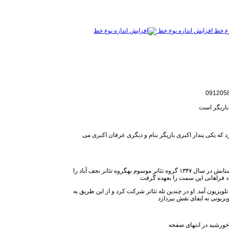
افزایش اندازه نوع خط
د که یکی پندار اکبری بازیگر بنام و دیگری عرفان اکبری می
از سن ۱۶ سالگی جذب کانون پرورش فکری شد و به اتفاق دوستانش در سال ۱۳۴۷ گروه تئاتر موسوم بهگروه تئاتر نجف آباد را
زاد فراهانی این سمت را بعهده گرفت
حل شدن گروه به تلویزیون آمد. او در چندین تله تئاتر شرکت کرد و از این طریق به
یزیونی به ایفای نقش بپردازد
 خورشید در انتهای صفحه