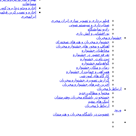
مسابقات
اجاره ویدئو دیتا پروژکتور
اجاره و نصب کرین فیلمب
ایرانمجری
فیلم برداری و تصویر سازی ایران مجری
صدابرداری و سیستم صوتی
رادیو نمایشگاه
نورافشانی و آتش بازی
جشنواره مجریان
جشنواره مجریان و هنرهای صحنه ای
اهداف و محور های جشنواره مجریان
مخاطبان جشنواره
تعرفه حضور در جشنواره
ثبت نام در جشنواره
گواهینامه جشنواره
زمان و مکان جشنواره
همراهی و حمایت از جشنواره
کارگاه های آموزشی
گزارش تصویری جشنواره مجریان
آخرین خبرهای جشنواره مجریان
ارتباط با مجریان
محتوا و مطالب جدید
جستجو در باشگاه مجریان وهنرمندان
لینک های مفید
ارتباط با مجریان
ورود
عضویت در باشگاه مجریان و هنرمندان