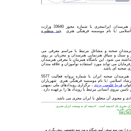
باشگاه مجریان و هنرمندان ایرانمجری با شماره مجوز 33640 وزارت
اسلامی ؛با نام موسسه فرهنگی هنری
چند منظوره
نرمندان صحنه و مشاغل مرتبط با مراسم معرفی می
 و سبک و سیاق هنرنمایی هنرمندان و مجریان بر روی
اشته می شود. این باشگاه همزمان با معرفی هنرمندان
فرمایان می تواند مورد استفاده نوآموزان و علاقه مندان
ری صحنه ای باشد.
باشگاه مجریان و هنرمندان صحنه ایران با شماره پروانه فعالیت 5577
رشاد اسلامی ؛با نام موسسه فرهنگی هنری شهریاران
ئولی
فریبا علومی یزدی
، برگزاری رویدادهای ملی ،میهنی
تامین نیروی انسانی مرتبط با رویداد ها را برعهده دارد.
 و معنوی آن متعلق با ایران مجری می باشد.
ران مجری یک اندیشه است . اندیشه ای به وسعت ایران مجری.
تماس بگیرید.
09128
مجری) -مدرسه سخن آموزشگاه و مدرسه تخصصی مجریگری و