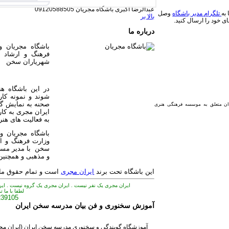
​عبدالرضا اکبری
باشگاه مجریان 09120588505
به
تلگرام مدیر باشگاه
وصل
بالا بر
ای خود را ارسال کنید.
درباره ما
فرهنگ و ارشاد 
شهریاران سخن
در این باشگاه ه
شوند و نمونه کار
صحنه به نمایش گذ
دان متعلق به موسسه فرهنگی هنری
ایران مجری به کار
به فعالیت های هن
وزارت فرهنگ و ا
سخن با مدیر مس
و مذهبی و همچنین 
این باشگاه تحت برند
ایران مجری
است و تمام حقوق مادی
ایران مجری یک نفر نیست . ایران مجری یک گروه نیست . ای
لطفا با ما 
239105
آموزش سخنوری و فن بیان مدرسه سخن ایران
آموزشگاه گویندگی و سخنوری مدرسه سخن ایران (ایران 