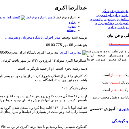
​عبدالرضا اکبری
 غرفه های فرهنگی
فیلمبرداری ایرانمجری
اندازه نوع خط
کاهش اندازه نوع خط
 آتش بازی ایمن ایرانمجری
چاپ
لمبرداری و عکسبرداری
ایمیل
 و عکسبرداری
رسانه
ی و فن بیان
نوشته شده توسط
مدیر اجرایی باشگاه مجریان و هنرمندان
ــــــیــــــه:
پنج شنبه, 08 مهر 775 09:03
 و فن بیان و دوره پیشرفته
​عبدالرضا اکبری
باشگاه ایران مجری09120588505
ن وهنرمندان صحنه ایران
مدرک معتبر. مدرس فریبا
​عبدالرضا اکبری متولد ۱۴ فروردین ۱۳۳۲ در شهر بافت کرمان، بازیگر است
دیپله رشته تجری است، او از جمله بازیگرانی است
کـــ
نیـــــاز
است.
که کارش را قبل از انقلاب شروع کرد، از ازدواج خود دو پسر دار
باشد، همچنین وی استا دانشگاه است
ن یکـ
فـــــن
است.
چطور بازیگر شد؟
یکــ
هـــنــر
است.
بیاراییم و نقش محبت بزنیم.
تأسیس کردند. اولین مربی آنها داریوش مؤدبیان بود و بعدها به
فعالیت آنها تا سال ۱۳۶۰ ادامه پیدا کرد و با من
خنوری
؛ آموزش تخصصی
سینما راه یافت و توانست در بسیاری از فیلم‌ها و سریال‌های تلو
گفتگوی شنیدنی رضا رشید پو با عبدالرضا اکبری در برنامه حالا