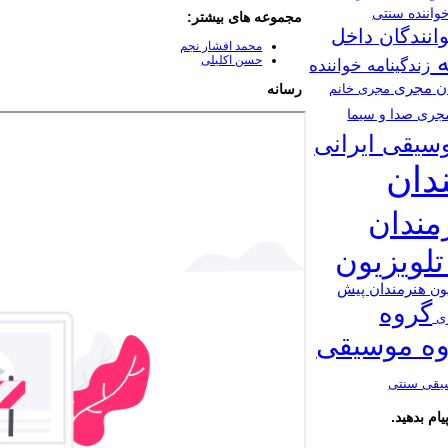
واننده سنتی
مجموعه های بیشتر:
انندگان داخل
محمد افشار نجم
ه
​حسن اکلیلی
زندگینامه خواننده
ان
مجری
رسانه
مجری خانم
جری صدا و سیما
سیقی ایرانی
دان
مندان
تلویزیون
هنرمندان پیش
یون
گروه
ری
ه موسیقی
یقی سنتی
ام بدهید.