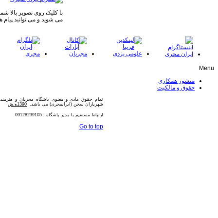
با کلیک روی تصویر بالا شما 
می شوید و می توانید پیام ه
Menu
منشور همکاری
حقوق و مالکیت
تمام حقوق مادی و معنوی باشگاه مجریان و هنرمن
شهریاران سخن (ایرانمجری) می باشد.
1390ه.ش
ارتباط مستقیم با مدیر باشگاه : 09128239105
Go to top