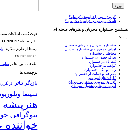
گذرواژه خود را فراموش کرده‌اید؟
نام کاربری خود را فراموش کرده‌اید؟
هشتمین جشنواره مجریان و هنرهای صحنه ای
جهت کسب اطلاعات بیشتر 
Menu
تلفن ثبت نام : 88192019
جشنواره مجریان و هنرهای صحنه ای
ارتباط از طریق تلگرام ،
وا
اهداف و محور های جشنواره مجریان
مخاطبان جشنواره
09120588505
تعرفه حضور در جشنواره
ثبت نام در جشنواره
اطلاعات دوره ها در
سایت 
گواهینامه جشنواره
زمان و مکان جشنواره
برچسب ها
همراهی و حمایت از جشنواره
کارگاه های آموزشی
گزارش تصویری جشنواره مجریان
بازیگر تئاتر
بازیگر ز
آخرین خبرهای جشنواره مجریان
سینما وتلوزیو
هنرپیشه
ب
بیوگرافی خوا
خواننده
خ