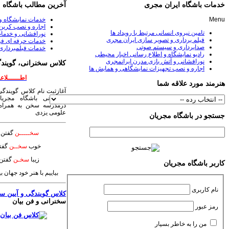
خدمات باشگاه ایران مجری
آخرین مطالب باشگاه
Menu
خدمات نمایشگاه و
اجاره و نصب کرین 
تامین نیروی انسانی مرتبط با رویداد ها
نورافشانی و خدمات
فیلم برداری و تصویر سازی ایران مجری
خدمات حرفه ای فی
صدابرداری و سیستم صوتی
خدمات فیلمبرداری
رادیو نمایشگاه و اطلاع رسانی اخبار محیطی
نورافشانی و آتش بازی مدرن ایرانمجری
کلاس سخنرانی، گویندگ
اجاره و نصب تجهیزات نمایشگاهی و همایش ها
اطــــــلاعــ
هنرمند مورد علاقه شما
آغازثبت نام کلاس گویندگی
سخنرانی باشگاه مجریا
درمدرسه سخن به همراه 
علومی یزدی
جستجو در باشگاه مجریان
سخـــــن
گفتن ی
خوب
سخــن
گفت
زیبا
سخـن
گفتن 
کاربر باشگاه مجریان
بیاییم با هنر خود جهان 
نام کاربری
کلاس گویندگی و آیین س
سخنرانی و فن بیان
رمز عبور
من را به خاطر بسپار