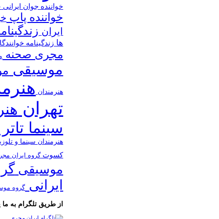
خواننده جوان ایرانی
خ
خواننده پاپ
خو
زندگینام
ایران
ها
زندگینامه خوانندگ
مجری صحنه
م
موسیقی
مو
هنرمن
هنرمندان
تهران
هنر
سینما تاتر 
هنرمندان سینما و تلوز
کسوت
گروه ایران مج
گرو
موسیقی
ایرانی
گروه موس
از طریق تلگرام به ما پی